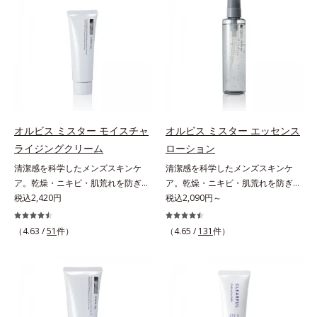
(*3)。ニキビ・肌荒れ予防有効成分
の目立ち」の両方にWでアプローチ
と保湿成分を新たに配合。これまで
する、薬用ニキビ対策スキンケアシ
の乾燥・テカリへのケアはそのまま
リーズです。5種の和漢植物由来成
に、肌荒れ・ニキビ予防など“今”の
分とコラーゲンが肌をいたわりなが
肌悩みに応え、“未来”を見据えて好
らうるおいを与え、バリア機能を維
印象の鍵となるハリ・ツヤへもアプ
持。ニキビができにくい肌を目指し
ローチする進化を遂げました。うる
ます。さらにビタミンC誘導体をは
おいを逃しやすい男性肌に着目し、
じめとした5種の整肌成分(*2)から
アイテム同士をなじみやすくする
成る「ナノVCショットカプセル」
オルビス ミスター モイスチャ
オルビス ミスター エッセンス
「うるおいコネクト設計」を採用。
を配合。カプセルが浸透してから成
ライジングクリーム
ローション
8アイテム分の機能を3ステップに集
分を放出する特殊技術によって、高
清潔感を科学したメンズスキンケ
清潔感を科学したメンズスキンケ
約し、よりシンプルなお手入れで、
い浸透力(*3)と安定性を実現。毛穴
ア。乾燥・ニキビ・肌荒れを防ぎハ
ア。乾燥・ニキビ・肌荒れを防ぎハ
ハリ・ツヤのある好印象な清潔透明
の目立ちをしっかりケア(*4)して、
リ・ツヤのある、好印象な清潔透明
税込2,420円
リ・ツヤのある、好印象な清潔透明
税込2,090円～
肌(*1)へ導きます。*1 うるおいによ
ゆらぎやすいニキビ肌を、みずみず
肌(*1)へ。オルビスミスターは、男
肌(*1)へ。オルビス ミスターは、男
る透明感のある肌*2 男性の顔画像
しい清潔な垢抜け肌(*1)へと導きま
性の清潔感、爽やかさ、若々しさの
性の清潔感、爽やかさ、若々しさの
を用いた印象評価において、基準画
（4.63 /
51
件）
す。たっぷりの保湿成分で低刺激。
（4.65 /
131
件）
印象を科学的に検証し、ポジティブ
印象を科学的に検証し、ポジティブ
像に対して、頬全体に輝度分布がな
敏感肌の方にもお使いいただけます
な光（＝ツヤ）が男性の印象に重要
な光（＝ツヤ）が男性の印象に重要
だらかな光（ツヤ）があると、爽や
(*5)。L＝さっぱりタイプ（ニキビ
であること(*2)を業界で初めて発見
であること(*2)を業界で初めて発見
かさ印象が高く評価されたこと*3
のできやすい肌・超脂性肌～普通
(*3)。ニキビ・肌荒れ予防有効成分
(*3)。ニキビ・肌荒れ予防有効成分
2022年12月22日時点で、科学文献
肌）M＝しっとりタイプ（ニキビの
と保湿成分を新たに配合。これまで
と保湿成分を新たに配合。これまで
データベースPubMed及びGoogle
できやすい肌・普通肌～乾性肌）*1
の乾燥・テカリへのケアはそのまま
の乾燥・テカリへのケアはそのまま