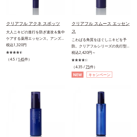
印象の鍵となるハリ・ツヤへもアプ
さあふれるすこやかな肌に整えま
ローチする進化を遂げました。うる
す。気になるスポットにご使用くだ
おいを逃しやすい男性肌に着目し、
さい。*1 ニキビあととは、色素沈
アイテム同士をなじみやすくする
着のある肌ではなく、ニキビが治っ
クリアフル アクネ スポッツ
クリアフル スムース エッセン
「うるおいコネクト設計」を採用。
たあとの健常な状態に戻った肌のこ
ス
大人ニキビの進行を防ぎ速攻＆集中
8アイテム分の機能を3ステップに集
とです。*2 日焼けによるメラニン
ケアする薬用エッセンス。アンズ果
こわばる角質をほぐしニキビを予
約し、よりシンプルなお手入れで、
の生成を抑え、シミ・ソバカスを防
汁が角層をやわらかくほぐして、毛
税込1,320円
防。クリアフルシリーズの先行型美
ハリ・ツヤのある好印象な清潔透明
ぐ。ニキビ・肌荒れを防ぐ。保湿ケ
穴づまりを防ぎ、薬用成分を素早く
容液。くり返しニキビの根本原因と
税込2,420円～
肌(*1)へ導きます。*1 うるおいによ
アのこと。*3 L-アスコルビン酸 2-
浸透させます。さらにイオウ、グリ
毛穴の両方にアプローチする、薬用
（4.5 /
145
件）
る透明感のある肌*2 男性の顔画像
グルコシド、リン酸L-アスコルビン
チルリチン酸ジカリウムがニキビ、
ニキビスキンケア「クリアフルシリ
を用いた印象評価において、基準画
酸Mg、3-0-エチルアスコルビン酸
（4.35 /
75
件）
肌荒れを防ぎ、すこやかな肌に整え
ーズ」の先行型美容液です。こわば
像に対して、頬全体に輝度分布がな
NEW
キャンペーン
ます。気になる部分にピタッと密着
った角質をやわらかくほぐし、毛穴
だらかな光（ツヤ）があると、爽や
する半透明ジェルタイプです。ま
詰まりの起こりにくいなめらかな肌
かさ印象が高く評価されたこと*3
た、メイクの上からでもご使用いた
へ。化粧水の肌なじみをサポート
2022年12月22日時点で、科学文献
だけます。
し、すっとなじむ素直な肌を目指し
データベースPubMed及びGoogle
ます。またクリアフルシリーズに配
scholarにより国内化粧品業界にお
合されているのと同じ、5種の和漢
いて該当文献がないことを確認（ポ
植物由来成分や「ナノVCショット
ーラ化成研究所調べ）
カプセル」を採用。化粧水前に塗る
だけの簡単ケアで、ゴワつきや肌荒
れ、ニキビを予防します。【ご使用