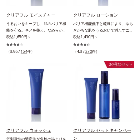
ステップ】洗顔の後、化粧水の前に
お使いいただく先行型美容液です。
クリアフル モイスチャー
クリアフル ローション
※敏感肌対象パッチテスト済（すべ
うるおいをキープし、肌のバリア機
バリア機能低下と乾燥により、ゆら
ての人に皮膚刺激がおきないという
能を守る。キメを整え、なめらかな
ぎがちな肌をうるおいで満たすニキ
わけではありません）※アレルギー
肌にするニキビ対策保湿液。「ニキ
税込1,650円～
ビ対策化粧水。「ニキビをくり返し
税込1,430円～
テスト済＝全ての方にアレルギーが
ビをくり返してしまう」「毛穴目立
てしまう」「毛穴目立ちが気にな
おきないということではありません
ちが気になる」「マスク生活であご
る」「マスク生活であごや口まわり
（3.96 /
154
件）
※ノンコメドジェニックテスト済＝
（4.3 /
270
件）
や口まわりのニキビが気になる」と
のニキビが気になる」というお悩み
すべての人にコメド（ニキビのも
いうお悩みに。くり返しニキビの根
に。くり返しニキビの根本原因「肌
と）ができないというわけではあり
本原因「肌のバリア機能の低下」
のバリア機能の低下」と、肌悩み
ません
と、肌悩み「毛穴の目立ち」の両方
「毛穴の目立ち」の両方にWでアプ
にWでアプローチする、薬用ニキビ
ローチする、薬用ニキビ対策スキン
対策スキンケアシリーズです。5種
ケアシリーズです。5種の和漢植物
の和漢植物由来成分とコラーゲンが
由来成分とコラーゲンが肌をいたわ
肌をいたわりながらうるおいを与
りながらうるおいを与え、バリア機
え、バリア機能を維持。ニキビがで
能を維持。ニキビができにくい肌を
きにくい肌を目指します。さらにビ
目指します。さらにビタミンC誘導
タミンC誘導体をはじめとした5種
体をはじめとした5種の整肌成分
の整肌成分(*1)から成る「ナノVCシ
(*1)から成る「ナノVCショットカプ
クリアフル ウォッシュ
クリアフル セットキャンペー
ョットカプセル」を配合。カプセル
セル」を配合。カプセルが浸透して
ン
低刺激性の濃密泡が角栓の詰まりを