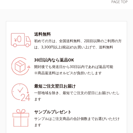
キビ・肌荒れを防ぐ*2 うるおいに
ないというわけではありません※敏
よる透明感のある肌
感肌対象パッチテスト済（すべての
人に皮膚刺激がおきないというわけ
ではありません）※弱酸性（ローシ
ョン・モイスチャーのみ）
送料無料
初めての方は、全国送料無料、2回目以降のご利用の方
は、3,300円以上(税込)のお買い上げで、送料無料
30日以内なら返品OK
開封後でも発送日から30日以内であれば返品可能
※商品返送料はオルビスが負担いたします
最短ご注文翌日お届け
一部地域を除き、最短でご注文の翌日にお届けいたし
ます
サンプルプレゼント
サンプルはご注文商品の合計個数までお選びいただけ
ます