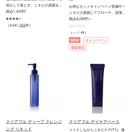
が浸透してから成分を放出する特殊
から成分を放出する特殊技術によっ
溶かして落とす。ニキビの原因を残
お得なセットキャンペーン実施中！
技術によって、高い浸透力(*2)と安
て、高い浸透力(*2)と安定性を実
さないクリアな肌に洗い上げる洗顔
税込1,430円
ニキビの原因にアプローチ。清潔な
定性を実現。毛穴の目立ちをしっか
現。毛穴の目立ちをしっかりケア
料。「ニキビをくり返してしまう」
垢抜け肌(*1)へ。「ニキビをくり返
税込4,280円～
りケア(*3)して、ゆらぎやすいニキ
(*3)して、ゆらぎやすいニキビ肌
「毛穴目立ちが気になる」「マスク
してしまう」「毛穴目立ち(*2)が気
（4.44 /
263
件）
ビ肌を、みずみずしい清潔な垢抜け
を、みずみずしい清潔な垢抜け肌
生活であごや口まわりのニキビが気
になる」「マスク生活であごや口ま
肌(*4)へと導きます。たっぷりの保
(*4)へと導きます。たっぷりの保湿
（-.-- / -件）
になる」というお悩みに。くり返し
わりのニキビが気になる」というお
湿成分で低刺激。敏感肌の方にもお
成分で低刺激。敏感肌の方にもお使
NEW
キャンペーン
ニキビの根本原因「肌のバリア機能
悩みに。くり返しニキビの根本原因
使いいただけます(*5)。*1 テトラ2-
いいただけます(*5)。*1 テトラ2-ヘ
通販限定
の低下」と、肌悩み「毛穴の目立
「肌のバリア機能の低下」と、肌悩
ヘキシルデカン酸アスコルビル、天
キシルデカン酸アスコルビル、天然
ち」の両方にWでアプローチする、
み「毛穴の目立ち」の両方にWでア
然ビタミンE、イノシット、フィチ
ビタミンE、イノシット、フィチン
薬用ニキビ対策スキンケアシリーズ
プローチする、薬用ニキビ対策スキ
ン酸、ユズセラミド、スフィンゴ糖
酸、ユズセラミド、スフィンゴ糖脂
です。5種の和漢植物由来成分とコ
ンケアシリーズです。5種の和漢植
脂質*2 角層内*3 うるおいによりキ
質*2 角層内*3 うるおいによりキメ
ラーゲンが肌をいたわりながらうる
物由来成分とコラーゲンが肌をいた
メを整えて毛穴を目立たなくする*4
を整えて毛穴を目立たなくする*4
おいを与え、バリア機能を維持。ニ
わりながらうるおいを与え、バリア
洗浄による汚れの除去*5 すべての
洗浄による汚れの除去*5 すべての
キビができにくい肌を目指します。
機能を維持。ニキビができにくい肌
方に皮膚刺激がおきないというわけ
方に皮膚刺激がおきないというわけ
さらにビタミンC誘導体をはじめと
を目指します。さらにビタミンC誘
ではありません※敏感肌対象パッチ
ではありません※敏感肌対象パッチ
した5種の整肌成分(*1)から成る
導体(*3)と5種の整肌成分(*4)から成
テスト済（すべての人に皮膚刺激が
テスト済（すべての人に皮膚刺激が
「ナノVCショットカプセル」を配
る「ナノVCショットカプセル(*5)」
おきないというわけではありませ
おきないというわけではありませ
合。カプセルが浸透してから成分を
を配合。カプセルが浸透(*6)してか
ん）※弱酸性
ん）※弱酸性
放出する特殊技術によって、高い浸
ら成分を放出する特殊技術によっ
クリアフル ディープ クレンジ
クリアフル デイケアベース
透力(*2)と安定性を実現。毛穴の目
て、高い浸透力(*6)と安定性を実
ング リキッド
立ちをしっかりケア(*3)して、ゆら
メイクしながらニキビケア(*1)。透
現。毛穴の目立ちをしっかりケア