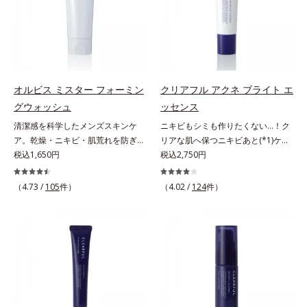
scholarにより国内化粧品業界にお
洗浄による汚れの除去*2 テトラ2-
に、肌荒れ・ニキビ予防など“今”の
に、肌荒れ・ニキビ予防など“今”の
いて該当文献がないことを確認（ポ
ヘキシルデカン酸アスコルビル、天
肌悩みに応え、“未来”を見据えて好
肌悩みに応え、“未来”を見据えて好
ーラ化成研究所調べ）アレルギーテ
然ビタミンE、イノシット、フィチ
印象の鍵となるハリ・ツヤへもアプ
印象の鍵となるハリ・ツヤへもアプ
スト済＝全ての方にアレルギーが起
ン酸、ユズセラミド、スフィンゴ糖
ローチする進化を遂げました。うる
ローチする進化を遂げました。うる
こらないということではありませ
脂質*3 角層内*4 うるおいによりキ
おいを逃しやすい男性肌に着目し、
おいを逃しやすい男性肌に着目し、
ん。ノンコメドジェニックテスト済
メを整えて毛穴を目立たなくする*5
アイテム同士をなじみやすくする
アイテム同士をなじみやすくする
オルビス ミスター フォーミン
クリアフル アクネ ブライト エ
＝すべての人にコメド（ニキビのも
すべての方に皮膚刺激がおきないと
「うるおいコネクト設計」を採用。
「うるおいコネクト設計」を採用。
と）ができないというわけではあり
いうわけではありません※敏感肌対
グウォッシュ
ッセンス
8アイテム分の機能を3ステップに集
8アイテム分の機能を3ステップに集
ません。
象パッチテスト済（すべての人に皮
清潔感を科学したメンズスキンケ
ニキビもシミも作りたくない…！ク
約し、よりシンプルなお手入れで、
約し、よりシンプルなお手入れで、
膚刺激がおきないというわけではあ
ア。乾燥・ニキビ・肌荒れを防ぎハ
リアな肌へ保つニキビあと(*1)ケア
ハリ・ツヤのある好印象な清潔透明
ハリ・ツヤのある好印象な清潔透明
りません）※弱酸性（ローション・
リ・ツヤのある、好印象な清潔透明
税込1,650円
(*2)美容液。クリアな肌へ保つ、ニ
税込2,750円
肌(*1)へ導きます。*1 うるおいによ
肌(*1)へ導きます。*1 うるおいによ
モイスチャーのみ）アレルギーテス
肌(*1)へ。オルビス ミスターは、男
キビあと(*1)ケア(*2)美容液です。
る透明感のある肌*2 男性の顔画像
る透明感のある肌*2 男性の顔画像
ト済＝全ての方にアレルギーが起こ
性の清潔感、爽やかさ、若々しさの
ニキビあとをケアしてシミを予防す
を用いた印象評価において、基準画
（4.73 /
105
件）
を用いた印象評価において、基準画
（4.02 /
124
件）
らないということではありません。
印象を科学的に検証し、ポジティブ
ることで、つるんと均一な美肌に整
像に対して、頬全体に輝度分布がな
像に対して、頬全体に輝度分布がな
ノンコメドジェニックテスト済＝す
な光（＝ツヤ）が男性の印象に重要
えます。3種類のビタミンＣ誘導体
だらかな光（ツヤ）があると、爽や
だらかな光（ツヤ）があると、爽や
べての人にコメド（ニキビのもと）
であること(*2)を業界で初めて発見
(*3)でシミとソバカスを防ぎ、和漢
かさ印象が高く評価されたこと*3
かさ印象が高く評価されたこと*3
ができないというわけではありませ
(*3)。ニキビ・肌荒れ予防有効成分
植物由来成分とコラーゲンでニキ
2022年12月22日時点で、科学文献
2022年12月22日時点で、科学文献
ん。
と保湿成分を新たに配合。これまで
ビ・肌荒れ予防と保湿にアプローチ
データベースPubMed及びGoogle
データベースPubMed及びGoogle
の乾燥・テカリへのケアはそのまま
します。こっくりテクスチャーが肌
scholarにより国内化粧品業界にお
scholarにより国内化粧品業界にお
に、肌荒れ・ニキビ予防など“今”の
の上でほぐれてするっとなじみ、ベ
いて該当文献がないことを確認（ポ
いて該当文献がないことを確認（ポ
肌悩みに応え、“未来”を見据えて好
タつかず、みずみずしさとなめらか
ーラ化成研究所調べ）
ーラ化成研究所調べ）