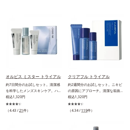
オルビス ミスター トライアル
クリアフル トライアル
約7日間分のお試しセット。清潔感
約2週間分のお試しセット。ニキビ
を科学したメンズスキンケア。ハ
の原因にアプローチ。清潔な垢抜け
リ・ツヤのある、好印象な清潔透明
税込1,320円
肌(*1)へ。「ニキビをくり返してし
税込1,320円
肌(*1)へ。オルビス ミスターは、男
まう」「毛穴目立ちが気になる」
性の清潔感、爽やかさ、若々しさの
「マスク生活であごや口まわりのニ
（4.43 /
21
件）
（4.34 /
119
件）
印象を科学的に検証し、ポジティブ
キビが気になる」というお悩みに。
な光（＝ツヤ）が男性の印象に重要
くり返しニキビの根本原因「肌のバ
であること(*2)を業界で初めて発見
リア機能の低下」と、肌悩み「毛穴