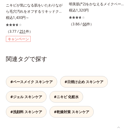
ぎやすいニキビ肌を、みずみずしい
明美肌(*2)をかなえるメイクベー
(*7)して、ゆらぎやすいニキビ肌
ニキビが気になる肌をいたわりなが
清潔な垢抜け肌(*4)へと導きます。
ス。ニキビがあると、メイクはニキ
税込1,320円
を、みずみずしい清潔な垢抜け肌
ら毛穴汚れをオフするリキッドクレ
たっぷりの保湿成分で低刺激。敏感
ビに良くないのではないかと心配に
(*1)へと導きます。たっぷりの保湿
ンジング。ニキビにお悩みの肌をい
税込1,430円～
肌の方にもお使いいただけます
なりがち。しかし何も塗らないと、
成分で低刺激。敏感肌の方にもお使
たわりながら、メイクをしっかりオ
（3.86 /
66
件）
(*5)。*1 テトラ2-ヘキシルデカン酸
刺激に弱いニキビ肌を紫外線にさら
いいただけます(*8)。L＝さっぱり
フするリキッドクレンジングです。
（3.77 /
251
件）
アスコルビル、天然ビタミンE、イ
してしまうことに……。クリアフル
タイプ（ニキビのできやすい肌・超
ファンデーション、ポイントメイク
キャンペーン
ノシット、フィチン酸、ユズセラミ
デイケアベースは、ニキビケア(*1)
脂性肌～普通肌）M＝しっとりタイ
などの個々の汚れに対応する洗浄成
ド、スフィンゴ糖脂質*2 角層内*3
できる新発想のメイク下地。スキン
プ（ニキビのできやすい肌・普通肌
分が、何度も肌をこすらなくてもメ
うるおいによりキメを整えて毛穴を
ケアシリーズと同様のニキビケア成
～乾性肌）*1 洗浄による汚れの除
イク汚れをするんと落とします。ニ
関連タグで探す
目立たなくする*4 洗浄による汚れ
分を配合した肌にやさしい処方なの
去*2 キメの乱れによる*3 テトラ2-
キビの原因となる毛穴の詰まりとメ
の除去*5 すべての方に皮膚刺激が
で、“ニキビをケアしたい”と“肌をキ
ヘキシルデカン酸アスコルビル配合
イク汚れにピタッと密着して落とす
おきないというわけではありません
レイに見せたい”が同時に叶えられ
＝整肌成分*4 天然ビタミンE、イノ
「毛穴クリア処方(*)」を採用。さら
※敏感肌対象パッチテスト済（すべ
ます。ピンク味のあるベージュ色
シット、フィチン酸、ユズセラミ
にオルビスのニキビ対策スキンケア
#ベースメイク スキンケア
#日焼け止め スキンケア
ての人に皮膚刺激がおきないという
で、塗るとくすみがさっと払われ、
ド、スフィンゴ糖脂質*5 テトラ2-
「クリアフルシリーズ」と共通の成
わけではありません）
肌が自然とトーンアップ。しっとり
ヘキシルデカン酸アスコルビル、天
分も配合し、クリアな肌へ。肌への
#ジェル スキンケア
#ニキビ 化粧水
とした美しい仕上がりが続きます。
然ビタミンE、イノシット、フィチ
摩擦を軽減させるための厚みのある
SPF28・PA+++で、ニキビ肌を紫外
ン酸、ユズセラミド、スフィンゴ糖
テクスチャーと、たっぷり40％のう
線ダメージからもしっかりガードし
脂質配合＝肌をなめらかに整える整
るおい成分、植物由来の洗浄成分も
#洗顔料 スキンケア
#乾燥対策 スキンケア
ます。※敏感肌対象パッチテスト済
肌成分*6 角層まで*7 うるおいによ
配合し、繊細な肌をやさしく洗い上
（すべての人に皮膚刺激がおきない
りキメを整えて毛穴を目立たなくす
げます。* 皮脂やメイクの油となじ
というわけではありません）*1 ニ
る*8 すべての方に皮膚刺激がおき
み、毛穴の汚れを落とす処方