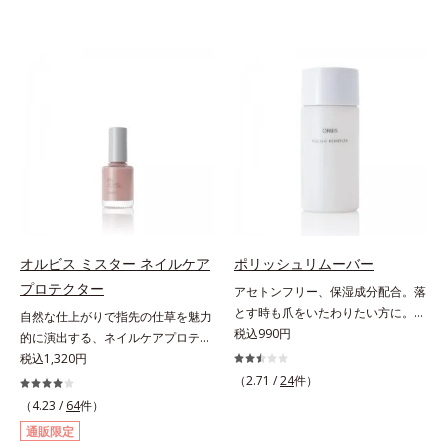
オルビス ミスター ネイルケア
ポリッシュリムーバー
プロテクター
アセトンフリー、保湿成分配合。落
とす時も爪をいたわりたい方に。爪
自然な仕上がりで指先の仕草を魅力
へのやさしさを考えたネイルリムー
税込990円
的に演出する、ネイルケアプロテク
バー（除光液）です。アセトンフリ
ター。ハーフマットな仕上がりで自
税込1,320円
ー処方で、さらに6種(*)のネイルケ
爪をきれいに整え、日常の何気ない
（2.71 /
24
件）
ア成分配合。爪をいたわりながら素
手元・指先の仕草を魅力的に演出す
（4.23 /
64
件）
早くネイルを落とします。* マンダ
る、ネイルケアプロテクターで
通販限定
リンオレンジ果皮エキス、セイヨウ
す。“塗ってる感”がなく、自爪をナ