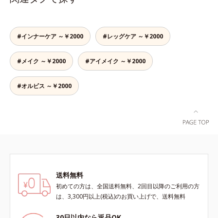
開の「ネイルポリッシュ」、質感に
で、いろいろな表情を楽しめます。
よって異なる魅力を楽しめる「トッ
仕上がりのお好みに合わせてお好き
プコート」と組み合わせることで、
な色を選んでください。細かいアレ
いろいろな表情のネイルが楽しめま
ンジをしやすくするため、持ち手の
#インナーケア ～￥2000
#レッグケア ～￥2000
す。
長さとハケを短くして爪への距離が
近くなるよう工夫しています。
#メイク ～￥2000
#アイメイク ～￥2000
#オルビス ～￥2000
送料無料
初めての方は、全国送料無料、2回目以降のご利用の方
は、3,300円以上(税込)のお買い上げで、送料無料
30日以内なら返品OK