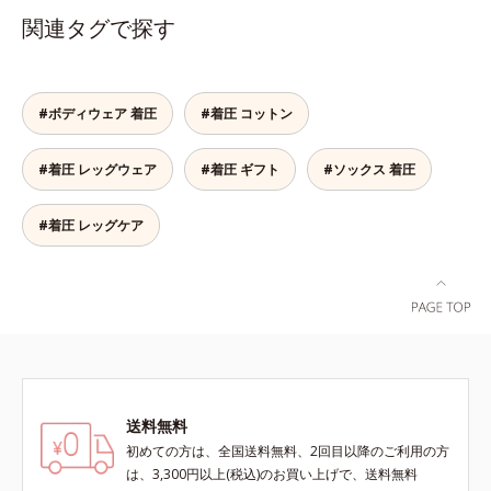
素材やオルビス独自の形状設計によ
関連タグで探す
り、足への負担が少ない着圧ケアを
実現。仕事中に長時間はいても苦し
くなりません。
#ボディウェア 着圧
#着圧 コットン
#着圧 レッグウェア
#着圧 ギフト
#ソックス 着圧
#着圧 レッグケア
送料無料
初めての方は、全国送料無料、2回目以降のご利用の方
は、3,300円以上(税込)のお買い上げで、送料無料