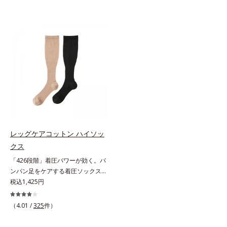
レッグケアコットン ハイソッ
クス
「426段階」着圧パワーが効く。パ
ンパン足をケアする着圧ソックス。
驚異的な「426段階」着圧で、足す
税込1,425円
っきり足指の付け根から上へ、1列
ずつパワーが変わる426段階着圧を
（4.01 /
325
件）
採用。「超細密パワー」が効く着圧
ハイソックスです。やわらかい綿混