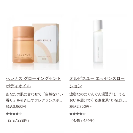
へレナス グローイングセント
オルビスユー エッセンスロー
ボディオイル
ション
あなたの肌に合わせて「自然ないい
濃密なのにぐんぐん浸透(*1)。うる
香り」を引き出すフレグランスボデ
おいを届けて守る進化系"とろぱし
ィオイル。「へレナス」は、スキン
税込3,960円
ゃ"ローション。7000種を超える成
税込2,750円～
ケアに強みのあるオルビスとフレグ
分から厳選し、「うるおいの質
ランスを愛するセントピアによる共
(*1)」に着目した初期エイジングケ
（3.8 /
338
件）
（4.49 /
474
件）
同ブランド。肌タイプに合わせた肌
ア(*2)シリーズオルビスユーは肌本
と香りへのアプローチで、あなたの
来のうるおいやバリア機能にアプロ