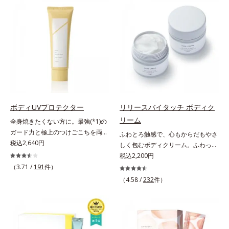
香りの個性を引き出すフレグランス
ーチする初期エイジングケアシリー
ボディオイルです。フレグランスと
ズです。「うるおいの質」に着目
いっても、ただいい香りをまとうだ
し、肌荒れを予防しながらうるおい
けではありません。「ヘレナス」で
に満ちた美しい肌へと導きます。ポ
は一人ひとりが持つ肌の香り「スキ
ーラ・オルビスグループ独自の肌荒
ンセント」に着目。それぞれの個性
れ防止有効成分として、「DF-パン
であるスキンセントを他の香りで覆
テノール(*3)」を国内唯一(*4)、高
い隠すのではなく、肌の匂いにオイ
濃度で配合。角層のバリア機能にア
ルのフレグランスが混じりあうこと
プローチして肌荒れを防ぎ、肌不調
で、あなただけの“自然ないい匂
にゆらがない肌を叶えます。そし
ボディUVプロテクター
リリースバイタッチ ボディク
い”を引き出します。バリエーショ
て、独自研究に基づいたアプローチ
リーム
全身焼きたくない方に。最強(*1)の
ンは3種類。肌タイプに合わせて水
成分「MCアクティベーター
ガード力と極上のつけごこちを両
ふわとろ触感で、心もからだもやさ
分と油分のバランスを整え、ボディ
(*5)」。肌のうるおいを引き出し・
立。“肌を整える”日焼け止め。絶対
税込2,640円
しく包むボディクリーム。ふわっと
ケアしながらそれぞれの肌の自然な
高めて、ハリ感あふれる肌へと導き
に焼きたくない方に。SPF50+・
軽やかで、ぽよっと弾むユニーク触
税込2,200円
香りを効果的に広げます。
ます。うるおいに満ちたゆらがない
PA++++。最強(*1)のガード力を持
感。なじませると摩擦と皮膚温でほ
（3.71 /
191
件）
【DS13】水分も油分も少ないドラ
肌をご体感いただくために設計され
ちながら、肌を整えるスキンケア効
どけるボディクリームです。うっと
イ肌に。ローズとイランイランに
た3ステップで、いつも力強く美し
（4.58 /
232
件）
果を持つ身体用日焼け止めです。ポ
りなテクスチャーでみずみずしいう
木々の精油を加えた、うるおいを感
くあり続けるあなたを応援します。
ーラ化成の特殊製法「粉体乳化」技
るおい膜が広がり、ベタつかないの
じる香り。【NS12】水分と油分の
*1 肌にうるおいが満ち、維持され
術を使っているから、汗に触れるこ
に吸い付くようなしっとりもちもち
バランスがとれた肌に。ゼラニウ
ている状態*2 年齢に応じたお手入
とで粉体同士が凝集し、膜の強度が
肌に。加水分解ヒアルロン酸配合。
ム、ローズなど花々の精油にハーブ
れのこと*3 デクスパンテノール
アップ。こすれへの耐性も強く、