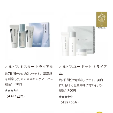
オルビス ミスター トライアル
オルビスユー ドット トライア
ル
約7日間分のお試しセット。清潔感
を科学したメンズスキンケア。ハ
約7日間分のお試しセット。美白
リ・ツヤのある、好印象な清潔透明
税込1,320円
(*1)も叶える最高峰(*2)エイジング
肌(*1)へ。オルビス ミスターは、男
ケア(*3)。ハリも透明感(*4)も結果
税込1,760円
性の清潔感、爽やかさ、若々しさの
主義。年齢サイン(*5)の因子に着目
（4.43 /
21
件）
印象を科学的に検証し、ポジティブ
した肌科学エイジングケア(*3)シリ
（4.39 /
66
件）
な光（＝ツヤ）が男性の印象に重要
ーズ。オルビスユー ドットシリー
であること(*2)を業界で初めて発見
ズは、年齢による肌悩み一つ一つを