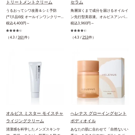
トリートメントクリーム
セラム
ィベーター(*10)」を配合。そし
来から配合している美白有効成分
に満ちた肌へ導く保湿成分*9 メマ
明感に満ちた肌へ導く保湿成分
うるおってシワ改善＆シミ予防
角層深くまで成分を届けるオイルイ
て、従来から配合している美白(*1)
「トラネキサム酸」を配合しまし
ツヨイグサ抽出液、スイカズラエキ
*10 メマツヨイグサ抽出液、スイ
(*1)1品6役 オールインワンクリー
ン先行型美容液。オルビスアンバー
有効成分「トラネキサム酸」を配合
た。さらに、シリーズ共通の美容成
ス配合＝角層のすみずみまで水分・
カズラエキス配合＝角層のすみずみ
ム。オルビスアンバーは、いつも⾃
税込4,400円～
は、いつも⾃然体で美しくありたい
税込3,960円～
しました。さらに、シリーズ共通の
分(*7)「GLルートブースター(*9)」
油分を保ち、ハリ・ツヤを与える保
まで水分・油分を保ち、ハリ・ツヤ
然体で美しくありたいと願う⼤⼈世
と願う⼤⼈世代に寄り添うブランド
美容成分「GLルートブースター
を配合することで、肌のふっくら感
湿成分*10 気持ちのこと
を与える保湿成分*11 気持ちのこ
代に寄り添うブランドです。年齢印
です。年齢印象研究に基づいた肌サ
(*11)」を配合することで、肌のふ
や透明感を叶えます。美白ケアしな
と
（4.3 /
361
件）
（4.3 /
253
件）
象研究に基づいた肌サイエンスで、
イエンスで、複合的なお悩みにアプ
っくら感や透明感を叶えます。美白
がら多角的なエイジングケアが叶う
複合的なお悩みにアプローチ。大人
ローチ。大人世代の肌に向き合い、
ケアしながら多角的なエイジングケ
シリーズに。3ステップで上向き
世代の肌に向き合い、手軽なお手入
手軽なお手入れで賢いケアを。ライ
アが叶うシリーズに。3ステップで
(*10)のハリと透明感を。効果的な
れで賢いケアを。ライフスタイルに
フスタイルになじむ、若々しい印象
上向き(*12)のハリと透明感を。効
シナジー設計で、あなたのエイジン
なじむ、若々しい印象(*2)作りのサ
(*1)作りのサポートをします。オル
果的なシナジー設計で、あなたのエ
グケアを応援します。*1 メラニン
ポートをします。オルビスアンバー
ビスアンバー グロウプレセラムオ
イジングケアを応援します。*1 メ
の生成を抑え、シミ・ソバカスを防
ヴァイタルトリートメントクリーム
イルイン先⾏型美容液「オルビスア
ラニンの生成を抑え、シミ・ソバカ
ぐ（ウォッシュ除く）*2 オルビス
「オルビスアンバー ヴァイタルト
ンバー グロウプレセラム」は、オ
スを防ぐ（ウォッシュを除く）*2
内スキンケアシリーズの保湿力*3
リートメントクリーム」は、1品
イル成分(*2)が肌に素早くなじみ、
オルビス内スキンケアシリーズの保
年齢に応じたお手入れのこと*4 う
で、化粧水、クリーム、シワ改善・
肌をやわらかくしながら角層まで浸
湿力*3 年齢に応じたお手入れのこ
るおいによる*5 乾燥、ハリ・ツヤ
美白(*1)美容液、乳液・保湿液、ネ
透。ADセラミドミックスが肌をす
と*4 剥がれずに肌に蓄積した古い
のなさ*6 乾燥による*7 保湿成分*8
ッククリーム(*3)、パックの6役を
こやかに整え、うるおいを蓄える肌
角層*5 乾燥による*6 洗浄によ
ロニセラカエルレア果汁、ノバラエ
オルビス ミスター モイスチャ
へレナス グローイングセント
担い、複合的にアプローチ。Wナイ
へと導きます。洗顔後すぐに使うこ
る物理的効果*7 うるおいによる
キス配合＝うるおいを与えハリと透
ライジングクリーム
ボディオイル
アシン(*4)によるシワ改善・シミ予
とで、あとのオールインワンクリー
*8 乾燥、ハリ・ツヤのなさ*9
明感に満ちた肌へ導く保湿成分*9
清潔感を科学したメンズスキンケ
あなたの肌に合わせて「自然ないい
防に加え、複合成分コラーゲンコン
ムの肌なじみを高め、うるおいとツ
保湿成分*10 ロニセラカエルレア
メマツヨイグサ抽出液、スイカズラ