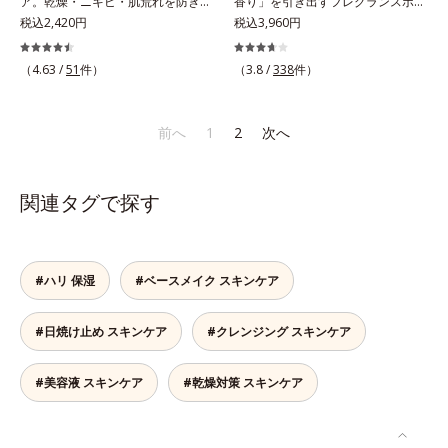
ア。乾燥・ニキビ・肌荒れを防ぎハ
香り」を引き出すフレグランスボデ
プレックスSPが肌のハリを徹底サポ
ヤのある肌を叶えます。*1 肌にハ
果汁、ノバラエキス配合＝うるおい
エキス配合＝角層のすみずみまで水
リ・ツヤのある、好印象な清潔透明
税込2,420円
ィオイル。「へレナス」は、スキン
税込3,960円
ート。肌なじみのよいクリーム構造
リを与え若々しい印象*2 スクワラ
を与えハリと透明感に満ちた肌へ導
分・油分を保ち、ハリ・ツヤを与え
肌(*1)へ。オルビスミスターは、男
ケアに強みのあるオルビスとフレグ
で角層まで保湿成分が浸透し、うる
ン、トリ（カプリル酸／カプリン
く保湿成分*11 メマツヨイグサ抽
る保湿成分*10 気持ちのこと各商品
性の清潔感、爽やかさ、若々しさの
ランスを愛するセントピアによる共
おいをギュッと閉じ込めます。洗顔
（4.63 /
51
件）
酸）グリセリル＝肌をやわらかくほ
（3.8 /
338
件）
出液、スイカズラエキス配合＝角層
の詳しい情報は商品ページをご覧く
印象を科学的に検証し、ポジティブ
同ブランド。肌タイプに合わせた肌
の後、これ1品だけでマルチにケ
ぐす複合成分
のすみずみまで水分・油分を保ち、
ださい。・BEAUTY夏祭りは、こち
な光（＝ツヤ）が男性の印象に重要
と香りへのアプローチで、あなたの
ア。うるおいのベールで守られた、
ハリ・ツヤを与える保湿成分*12
ら
であること(*2)を業界で初めて発見
香りの個性を引き出すフレグランス
前へ
1
2
次へ
ハリ感のあるなめらかな肌を叶えま
気持ちのこと
(*3)。ニキビ・肌荒れ予防有効成分
ボディオイルです。フレグランスと
す。*1 メラニンの生成を抑え、シ
と保湿成分を新たに配合。これまで
いっても、ただいい香りをまとうだ
ミ・ソバカスを防ぐ*2 肌にハリを
の乾燥・テカリへのケアはそのまま
けではありません。「ヘレナス」で
与え若々しい印象*3 首のうるおい
関連タグで探す
に、肌荒れ・ニキビ予防など“今”の
は一人ひとりが持つ肌の香り「スキ
ケアとして*4 ナイアシンアミド
肌悩みに応え、“未来”を見据えて好
ンセント」に着目。それぞれの個性
印象の鍵となるハリ・ツヤへもアプ
であるスキンセントを他の香りで覆
ローチする進化を遂げました。うる
い隠すのではなく、肌の匂いにオイ
#ハリ 保湿
#ベースメイク スキンケア
おいを逃しやすい男性肌に着目し、
ルのフレグランスが混じりあうこと
アイテム同士をなじみやすくする
で、あなただけの“自然ないい匂
#日焼け止め スキンケア
#クレンジング スキンケア
「うるおいコネクト設計」を採用。
い”を引き出します。バリエーショ
8アイテム分の機能を3ステップに集
ンは3種類。肌タイプに合わせて水
約し、よりシンプルなお手入れで、
分と油分のバランスを整え、ボディ
#美容液 スキンケア
#乾燥対策 スキンケア
ハリ・ツヤのある好印象な清潔透明
ケアしながらそれぞれの肌の自然な
肌(*1)へ導きます。*1 うるおいによ
香りを効果的に広げます。
る透明感のある肌*2 男性の顔画像
【DS13】水分も油分も少ないドラ