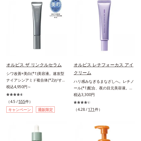
キンケア0番目に、かつてないクレ
scholarにより国内化粧品業界にお
計で、あなたのエイジングケアを応
オルビスグループ独自の肌荒れ防止
ンジング(*2)をご用意しました。ポ
いて該当文献がないことを確認（ポ
援します。*1 メラニンの生成を抑
有効成分として、「DF-パンテノー
ーラ化成は独自の先端研究により、
ーラ化成研究所調べ）アレルギーテ
え、シミ・ソバカスを防ぐ（ウォッ
ル(*3)」を国内唯一(*4)、高濃度で
ナノバブルよりも小さい超微粒子
スト済＝全ての方にアレルギーが起
シュ除く）*2 オルビス内スキンケ
配合。角層のバリア機能にアプロー
(*3)をクレンジングに搭載すること
こらないということではありませ
アシリーズの保湿力*3 年齢に応じ
チして肌荒れを防ぎ、肌不調にゆら
に成功。毛穴よりはるかに小さい超
ん。ノンコメドジェニックテスト済
たお手入れのこと*4 うるおいによ
がない肌を叶えます。そして、独自
微粒子とオイルが肌と汚れの間に入
＝すべての人にコメド（ニキビのも
る*5 乾燥、ハリ・ツヤのなさ
研究に基づいたアプローチ成分
り込み、小さくばらけて肌表面にう
と）ができないというわけではあり
*6 乾燥による*7 保湿成分*8
「MCアクティベーター(*5)」。肌
るおいベールを形成。これにより、
ません。
ロニセラカエルレア果汁、ノバラエ
のうるおいを引き出し・高めて、ハ
洗い流した瞬間に汚れが肌に再付着
キス配合＝うるおいを与えハリと透
オルビス ザ リンクルセラム
オルビス レチフォーカス アイ
リ感あふれる肌へと導きます。うる
することを防止し、細かい毛穴汚れ
明感に満ちた肌へ導く保湿成分*9
クリーム
おいに満ちたゆらがない肌をご体感
シワ改善×美白(*1)美容液。速攻型
をごっそりするん！角栓溶解オイル
メマツヨイグサ抽出液、スイカズラ
いただくために設計された3ステッ
ナイアシンアミド複合体(*2)がすば
(*4)が詰まりや黒ずみも溶かして、
ハリ感みなぎるまなざしへ。レチノ
エキス配合＝角層のすみずみまで水
プで、いつも力強く美しくあり続け
やく浸透(*3)。ピンと、パッと。大
税込4,950円～
毛穴の目立ちにくいすべすべ肌に洗
ール(*1)配合、夜の目元美容液。オ
分・油分を保ち、ハリ・ツヤを与え
るあなたを応援します。*1 肌にう
人の肌にハリ感を。シワ改善×美白
い上げます。大人肌のためのくすみ
ルビスの目元技術を結集し、ハリ感
税込3,300円
る保湿成分*10 気持ちのことアレ
るおいが満ち、維持されている状態
(*1)美容液。ポーラ化成 研究所の独
(*5)を晴らすアプローチによって圧
みなぎるまなざしへ。レチノール
（4.5 /
555
件）
ルギーテスト済＝全ての方にアレル
*2 年齢に応じたお手入れのこと
自研究で見出した、速攻型ナイアシ
巻の洗浄力と保湿力を叶え、毛穴目
(*1)配合の目元美容液です。目元悩
ギーが起こらないということではあ
（4.28 /
171
件）
キャンペーン
通販限定
*3 デクスパンテノールW*4
ンアミド複合体(*2)と浸透サポート
立ち(*6)や乾燥によるくすみをケア
みをマルチにケアするレチノール
りません。
2022年5月 Mintel社データベース及
成分(*4)を配合。シワ改善・美白の
し、毎日のメイクが楽しくなる晴れ
と、ハリ感をサポートするペプチド
び先行技術調査による当社調べ*5
有効成分「ナイアシンアミド」の浸
やかな肌に導きます。*1 ポーラ化
(*2)の2種の成分が深いうるおいを
オトギリソウエキス配合＝肌にうる
透スピードがアップ(*5)し、浸透し
成独自の（Ｃ１２－２０）アルキル
与え、湧き上がるようなハリ感を呼
おいを与え、うるおいに満ちたハリ
にくい大人肌の深く(*3)まで素早く
グルコシド（保湿）で形成するミセ
び覚まします。ハリ膜がのび広が