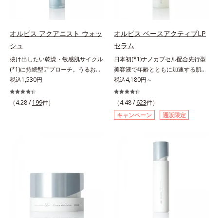
どまってうるおいを蓄えてくれま
どまってうるおいを蓄えてくれま
す。刺激を受けやすくなった角層を
す。刺激を受けやすくなった角層を
うるおいで満たし、脱・敏感肌を目
うるおいで満たし、脱・敏感肌を目
指します。無油分・無着色・無香
指します。無油分・無着色・無香
オルビス アクアニスト ウォッ
オルビス ベースアクティブLP
料・アルコールフリー・界面活性剤
料・アルコールフリー・界面活性剤
シュ
セラム
不使用(*5)・パラベンフリー、6つ
不使用(*5)・パラベンフリー、6つ
抜け出したい乾燥・敏感肌サイクル
日本初(*1)ナノカプセル配合先行型
のフリー処方で徹底的に肌に寄り添
のフリー処方で徹底的に肌に寄り添
(*1)に持続型アプローチ。うるおい
美容液で年齢とともに加速する肌悩
います。*1 乾燥と敏感をくり返す
います。*1 乾燥と敏感をくり返す
を追求した敏感肌用保湿スキンケア
税込1,530円
み(*2)にブレーキを。スキンケアの
税込4,180円～
こと*2 敏感肌対象連用テスト済
こと*2 敏感肌対象連用テスト済
(*2)。うるおいを逃し、刺激を受け
打ち止め感に。年齢とともに加速す
（すべての方のお肌に合うというこ
（すべての方のお肌に合うというこ
やすい角層の“乾燥敏感スランプ
る肌悩み(*2)にブレーキをかけ、化
とではありません）*3 乾燥して敏
（4.28 /
199
件）
とではありません）*3 乾燥して敏
（4.48 /
623
件）
(*3)”に悩む敏感な肌へ。創業時から
粧水前の土台(*3)づくりで、うるお
感に感じやすい状態のこと*4 発酵
感に感じやすい状態のこと*4 発酵
キャンペーン
通販限定
のうるおい研究により完成した、待
いに満ち満ちた内側から弾むような
アミノ酸（ポリグルタミン酸）配合
アミノ酸（ポリグルタミン酸）配合
望の敏感肌用保湿スキンケアライン
ハリ肌へ。化粧水は二度塗りしない
＝乾燥を防ぎ、うるおいに満ちた肌
＝乾燥を防ぎ、うるおいに満ちた肌
「オルビス アクアニスト」。乾燥
と不安…。いろいろケアしているの
へ導く保湿成分、植物由来アミノ酸
へ導く保湿成分、植物由来アミノ酸
敏感スランプの原因にアプローチす
に、あと一歩肌悩みが晴れない…。
（エルゴチオネイン）配合＝肌を整
（エルゴチオネイン）配合＝肌を整
る持続型トリプルアミノ酸(*4)を配
そんな大人の肌悩みにアプローチす
え、すこやかに保つ保湿成分、微生
え、すこやかに保つ保湿成分、微生
合。もともと体内にあるアミノ酸は
る先行型美容液です。日本初(*1)、
物由来アミノ酸（エクトイン）配合
物由来アミノ酸（エクトイン）配合
異物として排出されにくく、肌にと
毛穴約1/1000ナノサイズの極小カ
＝乱れた角層にうるおいを与え、肌
＝乱れた角層にうるおいを与え、肌
どまってうるおいを蓄えてくれま
プセルの表面は肌になじみやすい構
荒れを防ぐ保湿成分*5 ウォッシュ
荒れを防ぐ保湿成分*5 ウォッシュ
す。刺激を受けやすくなった角層を
造(*4)。内包した美容成分(*5)の浸
を除くLM＝さっぱり高保湿タイプ
を除くLM＝さっぱり高保湿タイプ
うるおいで満たし、脱・敏感肌を目
透をサポートし、角層すみずみをう
（脂性肌～普通肌）RM＝しっとり
（脂性肌～普通肌）RM＝しっとり