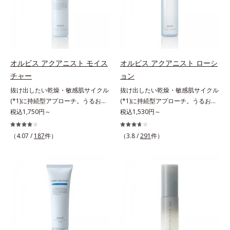
クロヘキサンジカルボン酸ビスエト
します。4.その後、洗顔料で洗顔し
されるものを生まれ変わらせて新し
キシジグリコール（保湿）＜使用量
てください。各商品の詳しい情報は
いパワーを引き出し、サイエンスの
目安＞パール1粒程度＜ご使用ステ
商品ページをご覧ください。・
力でまっさらな素肌へと導くクリー
ップ＞洗顔料 ⇒ 化粧水 ⇒ ザ リン
BEAUTY夏祭りは、こちら
ンビューティブランドです。
クルセラム ⇒ 保湿液＜1商品あたり
の使用回数＞通常サイズ：約90回
オルビス アクアニスト モイス
オルビス アクアニスト ローシ
（1.5ヵ月程度）ラージサイズ：約
チャー
ョン
180回（3ヵ月程度）各商品の詳し
抜け出したい乾燥・敏感肌サイクル
抜け出したい乾燥・敏感肌サイクル
い情報は商品ページをご覧くださ
(*1)に持続型アプローチ。うるおい
(*1)に持続型アプローチ。うるおい
い。・BEAUTY夏祭りは、こちら
を追求した敏感肌用保湿スキンケア
税込1,750円～
を追求した敏感肌用保湿スキンケア
税込1,530円～
(*2)。うるおいを逃し、刺激を受け
(*2)。うるおいを逃し、刺激を受け
やすい角層の“乾燥敏感スランプ
やすい角層の“乾燥敏感スランプ
（4.07 /
187
件）
（3.8 /
291
件）
(*3)”に悩む敏感な肌へ。創業時から
(*3)”に悩む敏感な肌へ。創業時から
のうるおい研究により完成した、待
のうるおい研究により完成した、待
望の敏感肌用保湿スキンケアライン
望の敏感肌用保湿スキンケアライン
「オルビス アクアニスト」。乾燥
「オルビス アクアニスト」。乾燥
敏感スランプの原因にアプローチす
敏感スランプの原因にアプローチす
る持続型トリプルアミノ酸(*4)を配
る持続型トリプルアミノ酸(*4)を配
合。もともと体内にあるアミノ酸は
合。もともと体内にあるアミノ酸は
異物として排出されにくく、肌にと
異物として排出されにくく、肌にと