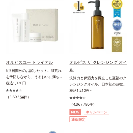
(*3)。ニキビ・肌荒れ予防有効成分
対処するのではなく、肌で起きてい
と保湿成分を新たに配合。これまで
ることの根本原因に着目。加齢とと
の乾燥・テカリへのケアはそのまま
もに現れる年齢サイン(*5)について
に、肌荒れ・ニキビ予防など“今”の
研究を進めたところ、弾力感のない
肌悩みに応え、“未来”を見据えて好
状態である「ハリのなさ」や、くす
印象の鍵となるハリ・ツヤへもアプ
み(*6)などが現れている状態である
ローチする進化を遂げました。うる
「透明感のなさ」が現れることで大
おいを逃しやすい男性肌に着目し、
人の肌印象に大きな影響を与えてい
アイテム同士をなじみやすくする
ることが分かりました。そこでオル
「うるおいコネクト設計」を採用。
ビスユー ドットシリーズは美容成
オルビスユー トライアル
オルビス ザ クレンジング オイ
8アイテム分の機能を3ステップに集
分(*7)として「G.D.F.アクティベー
ル
約7日間分のお試しセット。肌荒れ
約し、よりシンプルなお手入れで、
ター(*8)」を配合。そして、従来か
を予防しながら、うるおいに満ちた
洗浄力と保湿力を両立した至福のク
ハリ・ツヤのある好印象な清潔透明
ら配合している美白有効成分「トラ
美しい肌へ。7000種を超える成分
税込1,320円
レンジングオイル。日本初の超微粒
肌(*1)へ導きます。*1 うるおいによ
ネキサム酸」を配合しました。さら
から厳選し、「うるおいの質(*1)」
子技術(*1)が毛穴奥の微細な汚れに
税込1,210円～
る透明感のある肌*2 男性の顔画像
に、シリーズ共通の美容成分(*7)
に着目した初期エイジングケア(*2)
アプローチ。圧倒的な洗浄力と毛穴
を用いた印象評価において、基準画
（3.89 /
64
件）
「GLルートブースター(*9)」を配合
シリーズオルビスユーは肌本来のう
悩みに着目したクレンジングオイル
像に対して、頬全体に輝度分布がな
することで、肌のふっくら感や透明
（4.36 /
790
件）
るおいやバリア機能にアプローチす
です。日本初・超微粒子技術(*1)
だらかな光（ツヤ）があると、爽や
感を叶えます。美白ケアしながら多
NEW
キャンペーン
る初期エイジングケアシリーズで
で、さっと塗り広げるだけで濃いメ
かさ印象が高く評価されたこと*3
角的なエイジングケアが叶うシリー
通販限定
す。「うるおいの質」に着目し、肌
イクはもちろん毛穴悩みも取り去
2022年12月22日時点で、科学文献
ズに。3ステップで上向き(*10)のハ
荒れを予防しながらうるおいに満ち
り、一瞬で気持ちのいい素肌へ。ス
データベースPubMed及びGoogle
リと透明感を。効果的なシナジー設
た美しい肌へと導きます。ポーラ・