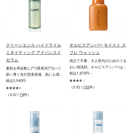
ツヤ肌へ導く保湿成分アレルギーテ
届けます。真皮のコラーゲン産生を
ルから、汚れをはね返す水の膜をつ
り、肌表面にピン！としたハリ感を
スト済＝全ての方にアレルギーが起
促進し、年齢とともに刻まれる深い
くる技術が日本初（2024年12月時
与え、さらに疑似セラミド(*3)が角
こらないということではありませ
悩みのシワを改善しながら、過剰な
点、J－GLOBALによる自社調べ）
層の隙間に浸透(*4)。夜のスキンケ
ん。
メラニン生成を防ぎ未来のシミ・ソ
*2 オルビス内でかつてないオイル
アの最後にプラスすることで乾燥に
バカスを予防します。さらに独自研
クレンジングのこと*3 ポーラ化成
よる小ジワを目立たなくし、ハリ感
究に基づいた浸透型ハリ保湿成分
独自の（Ｃ１２－２０）アルキルグ
みなぎる目元を目指します。*1 レ
(*6)で大人肌にハリ感をプラス。す
ルコシド（保湿）で形成するミセル
チノール配合＝保湿成分*2 パルミ
クリーンエンス ハイドライル
オルビスアンバー モイスト ス
るっと伸び広がるテクスチャー
*4 炭酸ジカプリリル*5 乾燥や汚れ
トイルトリペプチド－5配合＝保湿
ミネイティング アドバンスド
フレ ウォッシュ
で、"顔全体にご使用いただける設
による*6 キメの乱れによる＜使用
成分*3 ラウロイルグルタミン酸ジ
セラム
泡立て不要。大人世代のためのうる
計"。見えているシワはもちろん、
量目安＞適量＜使用ステップ＞オル
（フィトステリル/オクチルドデシ
おい泡洗顔。オルビスアンバーは、
自分では気づきにくい死角のシワの
ビス ザ クレンジング オイル ⇒
素肌を再起動し(*1)美発光(*2)ハリ
ル）配合＝保湿成分*4 角層まで
いつも⾃然体で美しくありたいと願
税込1,870円～
改善にも効果を発揮します。*1 メ
洗顔料 ⇒ 化粧水 ⇒ 保湿液
肌へ導く先行型美容液。肌にも環境
う⼤⼈世代に寄り添うブランドで
ラニンの生成を抑え、シミ・ソバカ
※W洗顔が必要です＜使用方法＞1.
にも、いいことを——。
税込5,940円
す。年齢印象研究に基づいた肌サイ
スを防ぐ*2 ナイアシンアミド（有
適量（2プッシュ程度）をとり、手
「CLEANENCE（クリーンエン
（3.92 /
193
件）
エンスで、複合的なお悩みにアプロ
効成分）、水添大豆リン脂質、フィ
のひら全体にさっと広げます。2.肌
ス）」が目指すのは、まっさらな素
（4.32 /
74
件）
ーチ。大人世代の肌に向き合い、手
トステロール、水（基剤）、
の上で軽くらせんを描くように、メ
肌と地球へのやさしさ。間引きされ
軽なお手入れで賢いケアを。ライフ
BG（保湿）*3 角層まで*4 K石けん
イクとよくなじませます。※落ちに
た花や実、副産物など、本来は廃棄
スタイルになじむ、若々しい印象(*)
素地、ホホバアルコール、トリステ
くいメイクを落とす際は、乾いた手
されるはずだった原料や資源を「ア
作りのサポートをします。* 肌にハ
アリン酸デカグリセリル（基剤）*5
にとり、メイクとしっかりなじませ
ップサイクル（そのまま再利用する
リを与え若々しい印象
角層の範囲内における自社従来品処
てください。3.メイクとなじんだ
のではなく、商品としての価値を高
方との比較*6 ドクダミエキス、シ
ら、水またはぬるま湯でよく洗い流
めるような加工を行う）」。不要と