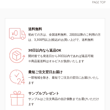
を用いた印象評価において、基準画
イ肌に。ローズとイランイランに
像に対して、頬全体に輝度分布がな
木々の精油を加えた、うるおいを感
だらかな光（ツヤ）があると、爽や
じる香り。【NS12】水分と油分の
かさ印象が高く評価されたこと*3
バランスがとれた肌に。ゼラニウ
2022年12月22日時点で、科学文献
ム、ローズなど花々の精油にハーブ
送料無料
データベースPubMed及びGoogle
や果実を加えた、透明感あふれる香
初めての方は、全国送料無料、2回目以降のご利用の方
scholarにより国内化粧品業界にお
り。【OS09】油分が多い肌に。さ
は、3,300円以上(税込)のお買い上げで、送料無料
いて該当文献がないことを確認（ポ
っぱりした柑橘にスパイスをプラス
ーラ化成研究所調べ）
した、植物の生命力を感じさせる香
30日以内なら返品OK
り。天然由来の力を借りた毎日のケ
アで、人工的な“いい香り”でもな
開封後でも発送日から30日以内であれば返品可能
く、体臭のような“ニオイ”でもな
※商品返送料はオルビスが負担いたします
い、自然な“いい匂い”を目指しまし
ょう。【ご使用方法】お風呂上がり
最短ご注文翌日お届け
のボディケアとして、マッサージす
一部地域を除き、最短でご注文の翌日にお届けいたし
るように適量を塗布してください。
ます
また朝にデコルテや腕に使用する
と、穏やかないい匂いが日中も続き
サンプルプレゼント
ます。塗り重ねることで“自然ない
サンプルはご注文商品の合計個数までお選びいただけ
い匂い”を長時間お楽しみいただけ
ます
ます。