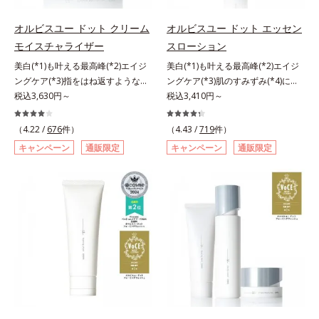
指します。無油分・無着色・無香
るおいで満たします。さらに“うる
高保湿タイプ（普通肌～超乾性肌）
高保湿タイプ（普通肌～超乾性肌）
料・アルコールフリー・パラベンフ
おいの通り道”を作って化粧水のな
オルビスユー ドット クリーム
オルビスユー ドット エッセン
リーで、徹底的に肌に寄り添いま
じみ感をUP。化粧水前に使うこと
モイスチャライザー
スローション
す。*1 乾燥と敏感をくり返すこと
で、普段の化粧水の手ごたえをより
美白(*1)も叶える最高峰(*2)エイジ
美白(*1)も叶える最高峰(*2)エイジ
*2 敏感肌対象連用テスト済（すべ
実感できる、しっとり整った肌状態
ングケア(*3)指をはね返すような弾
ングケア(*3)肌のすみずみ(*4)にし
ての方のお肌に合うということでは
へ。化粧水前に2プッシュ使うだけ
力感が宿るハリ感 濃密フィットク
税込3,630円～
みわたるうるおい充満ローション。
税込3,410円～
ありません）*3 乾燥して敏感に感
で、うるおいのすき間にぐんぐん入
リーム。ハリも透明感(*4)も結果主
ハリも透明感(*5)も結果主義。年齢
じやすい状態のこと*4 発酵アミノ
り込み、うるおいで満ち満ちたハリ
義。年齢サイン(*5)の因子に着目し
サイン(*6)の因子に着目した肌科学
酸（ポリグルタミン酸）配合＝乾燥
のある美肌へと整えます。*1 クチ
（4.22 /
676
件）
（4.43 /
719
件）
た肌科学エイジングケア(*3)シリー
エイジングケア(*3)シリーズ。オル
を防ぎ、うるおいに満ちた肌へ導く
ナシ果実エキス、ハトムギ種子エキ
キャンペーン
通販限定
キャンペーン
通販限定
ズ。オルビスユー ドットシリーズ
ビスユー ドットシリーズは、年齢
保湿成分、植物由来アミノ酸（エル
ス、ユズ果実エキス、水添レシチ
は、年齢による肌悩み一つ一つを対
による肌悩み一つ一つを対処するの
ゴチオネイン）配合＝肌を整え、す
ン、フィトステロールズ、（Ｃ１２
処するのではなく、肌で起きている
ではなく、肌で起きていることの根
こやかに保つ保湿成分、微生物由来
－２０）アルキルグルコシドの組み
ことの根本原因に着目。加齢ととも
本原因に着目。加齢とともに現れる
アミノ酸（エクトイン）配合＝乱れ
合わせが初（2023年4月 Mintel社デ
に現れる年齢サインについて研究を
年齢サインについて研究を進めたと
た角層にうるおいを与え、肌荒れを
ータベースによる当社調べ）*2 う
進めたところ、弾力感のない状態で
ころ、弾力感のない状態である「ハ
防ぐ保湿成分
るおい不足など*3 お手入れのファ
ある「ハリのなさ」や、くすみ(*6)
リのなさ」や、くすみ(*7)などが現
ーストステップのこと*4 細胞間脂
などが現れている状態である「透明
れている状態である「透明感のな
質に類似した構造*5 保湿成分
感のなさ」が、大人の肌印象に大き
さ」が、大人の肌印象に大きな影響
な影響を与えていることがわかりま
を与えていることがわかりました。
した。そこでオルビスユー ドット
そこでオルビスユー ドットシリー