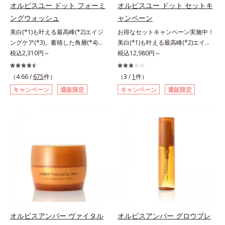
シリーズは美容成分(*7)として
ズは美容成分(*8)として「G.D.F.ア
オルビスユー ドット フォーミ
オルビスユー ドット セットキ
「G.D.F.アクティベーター(*8)」を
クティベーター(*9)」を配合。そし
ングウォッシュ
ャンペーン
配合。そして、従来から配合してい
て、従来から配合している美白(*1)
美白(*1)も叶える最高峰(*2)エイジ
お得なセットキャンペーン実施中！
る美白(*1)有効成分「トラネキサム
有効成分「トラネキサム酸」を配合
ングケア(*3)。蓄積した角層(*4)を
美白(*1)も叶える最高峰(*2)エイジ
酸」を配合しました。さらに、シリ
しました。さらに、シリーズ共通の
絡めとりくすみ(*5)を晴らす高密着
税込2,310円～
ングケア(*3)。ハリも透明感(*4)も
税込12,980円～
ーズ共通の美容成分「GLルートブ
美容成分「GLルートブースター
マイルドピーリング(*6)洗顔料。ハ
結果主義。年齢サイン(*5)の因子に
ースター(*9)」を配合することで、
(*10)」を配合することで、肌のふ
リも透明感(*7)も結果主義。年齢サ
着目した肌科学エイジングケア(*3)
肌のふっくら感や透明感を叶えま
っくら感や透明感を叶えます。美白
（4.66 /
675
件）
（3 /
1
件）
イン(*8)の因子に着目した肌科学エ
シリーズ。オルビスユー ドットシ
す。美白ケアしながら多角的なエイ
ケアしながら多角的なエイジングケ
キャンペーン
通販限定
キャンペーン
通販限定
イジングケア(*3)シリーズ。オルビ
リーズは、年齢による肌悩み一つ一
ジングケアが叶うシリーズに。3ス
アが叶うシリーズに。3ステップで
スユー ドットシリーズは、年齢に
つを対処するのではなく、肌で起き
テップで上向き(*10)のハリと透明
上向き(*11)のハリと透明感を。効
よる肌悩み一つ一つを対処するので
ていることの根本原因に着目。加齢
感を。効果的なシナジー設計で、あ
果的なシナジー設計で、あなたのエ
はなく、肌で起きていることの根本
とともに現れる年齢サイン(*5)につ
なたのエイジングケアを応援しま
イジングケアを応援します。*1 メ
原因に着目。加齢とともに現れる年
いて研究を進めたところ、弾力感の
す。*1 メラニンの生成を抑え、シ
ラニンの生成を抑え、シミ・ソバカ
齢サインについて研究を進めたとこ
ない状態である「ハリのなさ」や、
ミ・ソバカスを防ぐ（ウォッシュを
スを防ぐ（ウォッシュを除く）*2
ろ、弾力感のない状態である「ハリ
くすみ(*6)などが現れている状態で
除く）*2 オルビス内スキンケアシ
オルビス内スキンケアシリーズの保
のなさ」や、くすみ(*5)などが現れ
ある「透明感のなさ」が現れること
リーズの保湿力*3 年齢に応じたお
湿力*3 年齢に応じたお手入れのこ
ている状態である「透明感のなさ」
で大人の肌印象に大きな影響を与え
手入れのこと*4 うるおいによる
と*4 角層まで*5 うるおいによ
が、大人の肌印象に大きな影響を与
ていることが分かりました。そこで
*5 乾燥、ハリ・ツヤのなさ*6
る*6 乾燥、ハリ・ツヤのなさ
えていることがわかりました。そこ
オルビスユー ドットシリーズは美
乾燥による*7 保湿成分*8 ロニ
*7 乾燥による*8 保湿成分*9
でオルビスユー ドットシリーズは
容成分(*7)として「G.D.F.アクティ
セラカエルレア果汁、ノバラエキス
ロニセラカエルレア果汁、ノバラエ
オルビスアンバー ヴァイタル
オルビスアンバー グロウプレ
美容成分(*9)として「G.D.F.アクテ
ベーター(*8)」を配合。そして、従
配合＝うるおいを与えハリと透明感
キス配合＝うるおいを与えハリと透