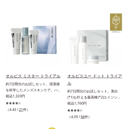
オルビス ミスター トライアル
オルビスユー ドット トライア
ル
約7日間分のお試しセット。清潔感
を科学したメンズスキンケア。ハ
約7日間分のお試しセット。美白
リ・ツヤのある、好印象な清潔透明
税込1,320円
(*1)も叶える最高峰(*2)エイジング
肌(*1)へ。オルビス ミスターは、男
ケア(*3)。ハリも透明感(*4)も結果
税込1,760円
性の清潔感、爽やかさ、若々しさの
主義。年齢サイン(*5)の因子に着目
（4.43 /
21
件）
印象を科学的に検証し、ポジティブ
した肌科学エイジングケア(*3)シリ
（4.39 /
66
件）
な光（＝ツヤ）が男性の印象に重要
ーズ。オルビスユー ドットシリー
であること(*2)を業界で初めて発見
ズは、年齢による肌悩み一つ一つを