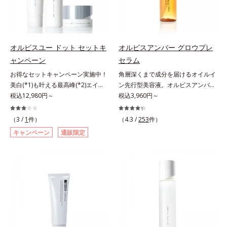
れている状態である「透明感のな
のなさ」や、くすみ(*5)などが現れ
リーズの保湿力*3 年齢に応じたお
さ」が、大人の肌印象に大きな影響
ている状態である「透明感のなさ」
手入れのこと*4 うるおいによる
を与えていることがわかりました。
が、大人の肌印象に大きな影響を与
*5 乾燥、ハリ・ツヤのなさ*6
そこでオルビスユー ドットシリー
えていることがわかりました。そこ
乾燥による*7 保湿成分*8 ロニ
ズは美容成分(*8)として「G.D.F.ア
でオルビスユー ドットシリーズは
セラカエルレア果汁、ノバラエキス
オルビスユー ドット セットキ
オルビスアンバー グロウプレ
クティベーター(*9)」を配合。そし
美容成分(*9)として「G.D.F.アクテ
配合＝うるおいを与えハリと透明感
ャンペーン
セラム
て、従来から配合している美白(*1)
ィベーター(*10)」を配合。そし
に満ちた肌へ導く保湿成分*9 メマ
お得なセットキャンペーン実施中！
角層深くまで成分を届けるオイルイ
有効成分「トラネキサム酸」を配合
て、従来から配合している美白(*1)
ツヨイグサ抽出液、スイカズラエキ
美白(*1)も叶える最高峰(*2)エイジ
ン先行型美容液。オルビスアンバー
しました。さらに、シリーズ共通の
有効成分「トラネキサム酸」を配合
ス配合＝角層のすみずみまで水分・
ングケア(*3)。ハリも透明感(*4)も
税込12,980円～
は、いつも⾃然体で美しくありたい
税込3,960円～
美容成分「GLルートブースター
しました。さらに、シリーズ共通の
油分を保ち、ハリ・ツヤを与える保
結果主義。年齢サイン(*5)の因子に
と願う⼤⼈世代に寄り添うブランド
(*10)」を配合することで、肌のふ
美容成分「GLルートブースター
湿成分*10 気持ちのこと
着目した肌科学エイジングケア(*3)
です。年齢印象研究に基づいた肌サ
っくら感や透明感を叶えます。美白
(*11)」を配合することで、肌のふ
（3 /
1
件）
（4.3 /
253
件）
シリーズ。オルビスユー ドットシ
イエンスで、複合的なお悩みにアプ
ケアしながら多角的なエイジングケ
っくら感や透明感を叶えます。美白
キャンペーン
通販限定
リーズは、年齢による肌悩み一つ一
ローチ。大人世代の肌に向き合い、
アが叶うシリーズに。3ステップで
ケアしながら多角的なエイジングケ
つを対処するのではなく、肌で起き
手軽なお手入れで賢いケアを。ライ
上向き(*11)のハリと透明感を。効
アが叶うシリーズに。3ステップで
ていることの根本原因に着目。加齢
フスタイルになじむ、若々しい印象
果的なシナジー設計で、あなたのエ
上向き(*12)のハリと透明感を。効
とともに現れる年齢サイン(*5)につ
(*1)作りのサポートをします。オル
イジングケアを応援します。*1 メ
果的なシナジー設計で、あなたのエ
いて研究を進めたところ、弾力感の
ビスアンバー グロウプレセラムオ
ラニンの生成を抑え、シミ・ソバカ
イジングケアを応援します。*1 メ
ない状態である「ハリのなさ」や、
イルイン先⾏型美容液「オルビスア
スを防ぐ（ウォッシュを除く）*2
ラニンの生成を抑え、シミ・ソバカ
くすみ(*6)などが現れている状態で
ンバー グロウプレセラム」は、オ
オルビス内スキンケアシリーズの保
スを防ぐ（ウォッシュを除く）*2
ある「透明感のなさ」が現れること
イル成分(*2)が肌に素早くなじみ、
湿力*3 年齢に応じたお手入れのこ
オルビス内スキンケアシリーズの保
で大人の肌印象に大きな影響を与え
肌をやわらかくしながら角層まで浸
と*4 角層まで*5 うるおいによ
湿力*3 年齢に応じたお手入れのこ