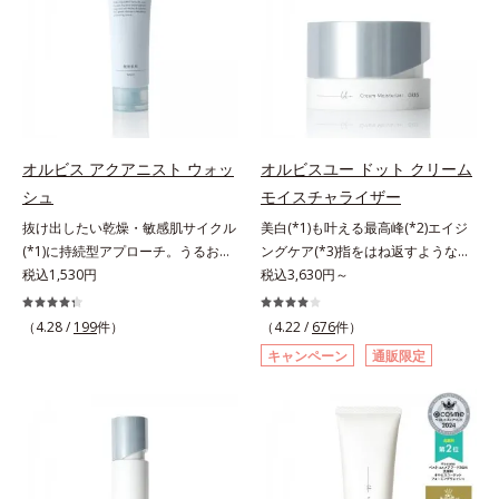
ルから、汚れをはね返す水の膜をつ
る持続型トリプルアミノ酸(*4)を配
る持続型トリプルアミノ酸(*4)を配
くる技術が日本初（2024年12月時
合。もともと体内にあるアミノ酸は
合。もともと体内にあるアミノ酸は
点、J－GLOBALによる自社調べ）
異物として排出されにくく、肌にと
異物として排出されにくく、肌にと
*2 オルビス内でかつてないオイル
どまってうるおいを蓄えてくれま
どまってうるおいを蓄えてくれま
クレンジングのこと*3 ポーラ化成
す。刺激を受けやすくなった角層を
す。刺激を受けやすくなった角層を
独自の（Ｃ１２－２０）アルキルグ
うるおいで満たし、脱・敏感肌を目
うるおいで満たし、脱・敏感肌を目
ルコシド（保湿）で形成するミセル
指します。無油分・無着色・無香
指します。無油分・無着色・無香
オルビス アクアニスト ウォッ
オルビスユー ドット クリーム
*4 炭酸ジカプリリル*5 乾燥や汚れ
料・アルコールフリー・界面活性剤
料・アルコールフリー・界面活性剤
シュ
モイスチャライザー
による*6 キメの乱れによる＜使用
不使用(*5)・パラベンフリー、6つ
不使用(*5)・パラベンフリー、6つ
抜け出したい乾燥・敏感肌サイクル
美白(*1)も叶える最高峰(*2)エイジ
量目安＞適量＜使用ステップ＞オル
のフリー処方で徹底的に肌に寄り添
のフリー処方で徹底的に肌に寄り添
(*1)に持続型アプローチ。うるおい
ングケア(*3)指をはね返すような弾
ビス ザ クレンジング オイル ⇒
います。*1 乾燥と敏感をくり返す
います。*1 乾燥と敏感をくり返す
を追求した敏感肌用保湿スキンケア
税込1,530円
力感が宿るハリ感 濃密フィットク
税込3,630円～
洗顔料 ⇒ 化粧水 ⇒ 保湿液
こと*2 敏感肌対象連用テスト済
こと*2 敏感肌対象連用テスト済
(*2)。うるおいを逃し、刺激を受け
リーム。ハリも透明感(*4)も結果主
※W洗顔が必要です＜使用方法＞1.
（すべての方のお肌に合うというこ
（すべての方のお肌に合うというこ
やすい角層の“乾燥敏感スランプ
義。年齢サイン(*5)の因子に着目し
適量（2プッシュ程度）をとり、手
とではありません）*3 乾燥して敏
（4.28 /
199
件）
とではありません）*3 乾燥して敏
（4.22 /
676
件）
(*3)”に悩む敏感な肌へ。創業時から
た肌科学エイジングケア(*3)シリー
のひら全体にさっと広げます。2.肌
感に感じやすい状態のこと*4 発酵
感に感じやすい状態のこと*4 発酵
キャンペーン
通販限定
のうるおい研究により完成した、待
ズ。オルビスユー ドットシリーズ
の上で軽くらせんを描くように、メ
アミノ酸（ポリグルタミン酸）配合
アミノ酸（ポリグルタミン酸）配合
望の敏感肌用保湿スキンケアライン
は、年齢による肌悩み一つ一つを対
イクとよくなじませます。※落ちに
＝乾燥を防ぎ、うるおいに満ちた肌
＝乾燥を防ぎ、うるおいに満ちた肌
「オルビス アクアニスト」。乾燥
処するのではなく、肌で起きている
くいメイクを落とす際は、乾いた手
へ導く保湿成分、植物由来アミノ酸
へ導く保湿成分、植物由来アミノ酸
敏感スランプの原因にアプローチす
ことの根本原因に着目。加齢ととも
にとり、メイクとしっかりなじませ
（エルゴチオネイン）配合＝肌を整
（エルゴチオネイン）配合＝肌を整
る持続型トリプルアミノ酸(*4)を配
に現れる年齢サインについて研究を
てください。3.メイクとなじんだ
え、すこやかに保つ保湿成分、微生
え、すこやかに保つ保湿成分、微生
合。もともと体内にあるアミノ酸は
進めたところ、弾力感のない状態で
ら、水またはぬるま湯でよく洗い流
物由来アミノ酸（エクトイン）配合
物由来アミノ酸（エクトイン）配合