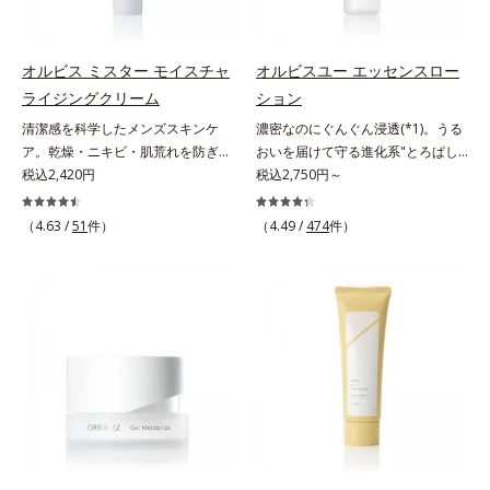
ていることが分かりました。そこで
透。ADセラミドミックスが肌をす
る*6 乾燥、ハリ・ツヤのなさ
と*4 剥がれずに肌に蓄積した古い
オルビスユー ドットシリーズは美
こやかに整え、うるおいを蓄える肌
*7 乾燥による*8 保湿成分*9
角層*5 乾燥による*6 洗浄によ
容成分(*7)として「G.D.F.アクティ
へと導きます。洗顔後すぐに使うこ
ロニセラカエルレア果汁、ノバラエ
る物理的効果*7 うるおいによる
オルビス ミスター モイスチャ
オルビスユー エッセンスロー
ベーター(*8)」を配合。そして、従
とで、あとのオールインワンクリー
キス配合＝うるおいを与えハリと透
*8 乾燥、ハリ・ツヤのなさ*9
ライジングクリーム
ション
来から配合している美白有効成分
ムの肌なじみを高め、うるおいとツ
明感に満ちた肌へ導く保湿成分
保湿成分*10 ロニセラカエルレア
清潔感を科学したメンズスキンケ
濃密なのにぐんぐん浸透(*1)。うる
「トラネキサム酸」を配合しまし
ヤのある肌を叶えます。*1 肌にハ
*10 メマツヨイグサ抽出液、スイ
果汁、ノバラエキス配合＝うるおい
ア。乾燥・ニキビ・肌荒れを防ぎハ
おいを届けて守る進化系"とろぱし
た。さらに、シリーズ共通の美容成
リを与え若々しい印象*2 スクワラ
カズラエキス配合＝角層のすみずみ
を与えハリと透明感に満ちた肌へ導
リ・ツヤのある、好印象な清潔透明
税込2,420円
ゃ"ローション。7000種を超える成
税込2,750円～
分(*7)「GLルートブースター(*9)」
ン、トリ（カプリル酸／カプリン
まで水分・油分を保ち、ハリ・ツヤ
く保湿成分*11 メマツヨイグサ抽
肌(*1)へ。オルビスミスターは、男
分から厳選し、「うるおいの質
を配合することで、肌のふっくら感
酸）グリセリル＝肌をやわらかくほ
を与える保湿成分*11 気持ちのこ
出液、スイカズラエキス配合＝角層
性の清潔感、爽やかさ、若々しさの
(*1)」に着目した初期エイジングケ
や透明感を叶えます。美白ケアしな
ぐす複合成分
と
のすみずみまで水分・油分を保ち、
（4.63 /
51
件）
（4.49 /
474
件）
印象を科学的に検証し、ポジティブ
ア(*2)シリーズオルビスユーは肌本
がら多角的なエイジングケアが叶う
ハリ・ツヤを与える保湿成分*12
な光（＝ツヤ）が男性の印象に重要
来のうるおいやバリア機能にアプロ
シリーズに。3ステップで上向き
気持ちのこと
であること(*2)を業界で初めて発見
ーチする初期エイジングケアシリー
(*10)のハリと透明感を。効果的な
(*3)。ニキビ・肌荒れ予防有効成分
ズです。「うるおいの質」に着目
シナジー設計で、あなたのエイジン
と保湿成分を新たに配合。これまで
し、肌荒れを予防しながらうるおい
グケアを応援します。*1 メラニン
の乾燥・テカリへのケアはそのまま
に満ちた美しい肌へと導きます。ポ
の生成を抑え、シミ・ソバカスを防
に、肌荒れ・ニキビ予防など“今”の
ーラ・オルビスグループ独自の肌荒
ぐ（ウォッシュ除く）*2 オルビス
肌悩みに応え、“未来”を見据えて好
れ防止有効成分として、「DF-パン
内スキンケアシリーズの保湿力*3
印象の鍵となるハリ・ツヤへもアプ
テノール(*3)」を国内唯一(*4)、高
年齢に応じたお手入れのこと*4 う
ローチする進化を遂げました。うる
濃度で配合。角層のバリア機能にア
るおいによる*5 乾燥、ハリ・ツヤ
おいを逃しやすい男性肌に着目し、
プローチして肌荒れを防ぎ、肌不調
のなさ*6 乾燥による*7 保湿成分*8