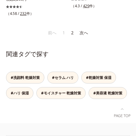
保湿*2 年齢に応じたお手入れ *3
保湿成分*3 保湿成分*4 乾燥など*5
ンするハリのバイオリズムに着目し
感。なじませると摩擦と皮膚温でほ
りました。引き上げるのに最適なオ
（4.3 /
429
件）
D.N.A.＝Daily New Approach*4
カニナバラ果実エキス配合＝保湿成
た、オルビスユーシリーズの日中用
どけるボディクリームです。うっと
ルビスオリジナル形状のV字アタッ
HSP含有酵母エキス＝保湿成分*5
（4.58 /
232
件）
分*6 加水分解コラーゲン配合＝保
美容液です。クチナシエキス配合の
りなテクスチャーでみずみずしいう
チメントで、たるみエリアをダイレ
紫外線や乾燥など
湿成分
ハリバリアエンハンサーが、肌の内
るおい膜が広がり、ベタつかないの
クトにケア(*7)。ストレッチ性の高
側(*2)からバリア機能にアプローチ
に吸い付くようなしっとりもちもち
いシートが肌にピタッと密着し、む
前へ
1
2
次へ
して、うるおいをキープ。さらに紫
肌に。加水分解ヒアルロン酸配合。
くみにアプローチ(*7)します。新発
外線・近赤外線・大気汚染(*3)をカ
浸透性と水分保持力のWのうるおい
想(*8)のスキンVウェアで、日々の
ットする成分を配合しており、外的
ベールで、乾燥を寄せつけないもち
デジタルダメージから解放。デバイ
関連タグで探す
刺激から肌を守ります。肌の内側
肌ボディを長時間キープします。
スとの新しい付き合い方を、オルビ
(*2)と外側、両方からのWアプロー
【ご使用方法】お風呂上がりなどの
スが提案します。*1 肌の乾燥、キ
チでゆらぎ(*1)を食い止め、夕方に
清潔な肌に適量をやさしくなじませ
メの乱れ*2 2019年9月実施 グルー
かけてダウンしていくハリの低下を
てください。
プインタビューより抜粋（N＝20代
#洗顔料 乾燥対策
#セラム ハリ
#乾燥対策 保湿
予防。朝の“ピーク肌”が長時間続き
後半：3人、30代前半：1人、30代
ます。UVカット効果と肌をトーン
後半：4人、40代前半：1人）*3 肌
#ハリ 保湿
#モイスチャー 乾燥対策
#美容液 乾燥対策
アップさせる効果(*4)があり、朝の
の乾燥によるくすみ、キメの乱れを
メイク前のスキンケアにぴったり。
ケアする植物性保湿成分＝ビルベリ
オイルカットでベタつかないので、
ー葉エキス*4 植物性保湿成分＝ゴ
すぐにメイクが始められます。*1
レンシ葉エキス*5 乾燥による肌の
乾燥など *2 角層内 *3 ちり・ほこ
くすみをケアする保湿成分＝グルコ
り等 *4 メイクアップ効果による
シルヘスペリジン*6 肌にうるおい
とハリを与える植物性保湿成分＝ゲ