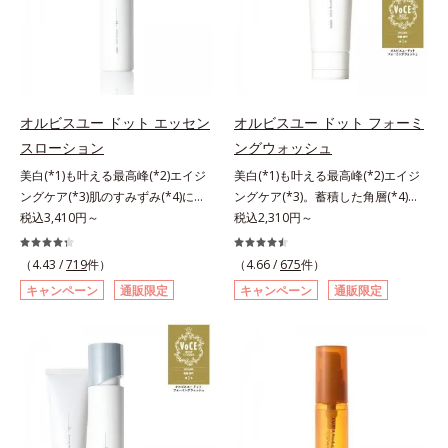
異物として排出されにくく、肌にと
ある「ハリのなさ」や、くすみ(*6)
します。4.その後、洗顔料で洗顔し
＝乱れた角層にうるおいを与え、肌
＝乱れた角層にうるおいを与え、肌
どまってうるおいを蓄えてくれま
などが現れている状態である「透明
てください。各商品の詳しい情報は
荒れを防ぐ保湿成分*5 ウォッシュ
荒れを防ぐ保湿成分*5 ウォッシュ
す。刺激を受けやすくなった角層を
感のなさ」が、大人の肌印象に大き
商品ページをご覧ください。・
を除くLM＝さっぱり高保湿タイプ
を除くLM＝さっぱり高保湿タイプ
うるおいで満たし、脱・敏感肌を目
な影響を与えていることがわかりま
BEAUTY夏祭りは、こちら
（脂性肌～普通肌）RM＝しっとり
（脂性肌～普通肌）RM＝しっとり
指します。無油分・無着色・無香
した。そこでオルビスユー ドット
高保湿タイプ（普通肌～超乾性肌）
高保湿タイプ（普通肌～超乾性肌）
料・アルコールフリー・パラベンフ
シリーズは美容成分(*7)として
オルビスユー ドット エッセン
オルビスユー ドット フォーミ
リーで、徹底的に肌に寄り添いま
「G.D.F.アクティベーター(*8)」を
スローション
ングウォッシュ
す。*1 乾燥と敏感をくり返すこと
配合。そして、従来から配合してい
美白(*1)も叶える最高峰(*2)エイジ
美白(*1)も叶える最高峰(*2)エイジ
*2 敏感肌対象連用テスト済（すべ
る美白(*1)有効成分「トラネキサム
ングケア(*3)肌のすみずみ(*4)にし
ングケア(*3)。蓄積した角層(*4)を
ての方のお肌に合うということでは
酸」を配合しました。さらに、シリ
みわたるうるおい充満ローション。
税込3,410円～
絡めとりくすみ(*5)を晴らす高密着
税込2,310円～
ありません）*3 乾燥して敏感に感
ーズ共通の美容成分「GLルートブ
ハリも透明感(*5)も結果主義。年齢
マイルドピーリング(*6)洗顔料。ハ
じやすい状態のこと*4 発酵アミノ
ースター(*9)」を配合することで、
サイン(*6)の因子に着目した肌科学
リも透明感(*7)も結果主義。年齢サ
酸（ポリグルタミン酸）配合＝乾燥
肌のふっくら感や透明感を叶えま
（4.43 /
719
件）
（4.66 /
675
件）
エイジングケア(*3)シリーズ。オル
イン(*8)の因子に着目した肌科学エ
を防ぎ、うるおいに満ちた肌へ導く
す。美白ケアしながら多角的なエイ
キャンペーン
通販限定
キャンペーン
通販限定
ビスユー ドットシリーズは、年齢
イジングケア(*3)シリーズ。オルビ
保湿成分、植物由来アミノ酸（エル
ジングケアが叶うシリーズに。3ス
による肌悩み一つ一つを対処するの
スユー ドットシリーズは、年齢に
ゴチオネイン）配合＝肌を整え、す
テップで上向き(*10)のハリと透明
ではなく、肌で起きていることの根
よる肌悩み一つ一つを対処するので
こやかに保つ保湿成分、微生物由来
感を。効果的なシナジー設計で、あ
本原因に着目。加齢とともに現れる
はなく、肌で起きていることの根本
アミノ酸（エクトイン）配合＝乱れ
なたのエイジングケアを応援しま
年齢サインについて研究を進めたと
原因に着目。加齢とともに現れる年
た角層にうるおいを与え、肌荒れを
す。*1 メラニンの生成を抑え、シ
ころ、弾力感のない状態である「ハ
齢サインについて研究を進めたとこ
防ぐ保湿成分
ミ・ソバカスを防ぐ（ウォッシュを
リのなさ」や、くすみ(*7)などが現
ろ、弾力感のない状態である「ハリ
除く）*2 オルビス内スキンケアシ