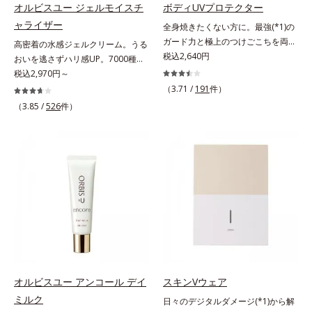
アイテム同士をなじみやすくする
にゆらがない肌を叶えます。そし
ロニセラカエルレア果汁、ノバラエ
オルビスユー ジェルモイスチ
ボディUVプロテクター
「うるおいコネクト設計」を採用。
て、独自研究に基づいたアプローチ
キス配合＝うるおいを与えハリと透
ャライザー
全身焼きたくない方に。最強(*1)の
8アイテム分の機能を3ステップに集
成分「MCアクティベーター
明感に満ちた肌へ導く保湿成分*9
ガード力と極上のつけごこちを両
高密着の水感ジェルクリーム。うる
約し、よりシンプルなお手入れで、
(*5)」。肌のうるおいを引き出し・
メマツヨイグサ抽出液、スイカズラ
立。“肌を整える”日焼け止め。絶対
税込2,640円
おいを逃さずハリ感UP。7000種を
ハリ・ツヤのある好印象な清潔透明
高めて、ハリ感あふれる肌へと導き
エキス配合＝角層のすみずみまで水
に焼きたくない方に。SPF50+・
超える成分から厳選し、「うるおい
税込2,970円～
肌(*1)へ導きます。*1 うるおいによ
ます。うるおいに満ちたゆらがない
分・油分を保ち、ハリ・ツヤを与え
PA++++。最強(*1)のガード力を持
の質(*1)」に着目した初期エイジン
（3.71 /
191
件）
る透明感のある肌*2 男性の顔画像
肌をご体感いただくために設計され
る保湿成分*10 気持ちのこと各商品
ちながら、肌を整えるスキンケア効
グケア(*2)シリーズオルビスユーは
を用いた印象評価において、基準画
（3.85 /
526
件）
た3ステップで、いつも力強く美し
の詳しい情報は商品ページをご覧く
果を持つ身体用日焼け止めです。ポ
肌本来のうるおいやバリア機能にア
像に対して、頬全体に輝度分布がな
くあり続けるあなたを応援します。
ださい。・BEAUTY夏祭りは、こち
ーラ化成の特殊製法「粉体乳化」技
プローチする初期エイジングケアシ
だらかな光（ツヤ）があると、爽や
*1 肌にうるおいが満ち、維持され
ら
術を使っているから、汗に触れるこ
リーズです。「うるおいの質」に着
かさ印象が高く評価されたこと*3
ている状態*2 年齢に応じたお手入
とで粉体同士が凝集し、膜の強度が
目し、肌荒れを予防しながらうるお
2022年12月22日時点で、科学文献
れのこと*3 デクスパンテノール
アップ。こすれへの耐性も強く、
いに満ちた美しい肌へと導きます。
データベースPubMed及びGoogle
W*4 2022年5月 Mintel社データベ
UVカット効果の低下を予防しま
ポーラ・オルビスグループ独自の肌
scholarにより国内化粧品業界にお
ース及び先行技術調査による当社調
す。それでいて、肌にスルスルのび
荒れ防止有効成分として、「DF-パ
いて該当文献がないことを確認（ポ
べ*5 オトギリソウエキス配合＝肌
てピタッと密着するジェル感触で、
ンテノール(*3)」を国内唯一(*4)、
ーラ化成研究所調べ）
にうるおいを与え、うるおいに満ち
毎日使いたくなる極上のつけごこ
高濃度で配合。角層のバリア機能に
たハリツヤ肌へ導く保湿成分
ち。さらに、塗るたびにうれしいス
アプローチして肌荒れを防ぎ、肌不
キンケア効果も加えました。バリア
調にゆらがない肌を叶えます。そし
機能を維持する白様雪(R)エキス(*2)
て、独自研究に基づいたアプローチ
オルビスユー アンコール デイ
スキンVウェア
とアルニカ花エキス(*3)が、紫外線
成分「MCアクティベーター
ミルク
日々のデジタルダメージ(*1)から解
ダメージ(*4)にもゆらぎにくいすこ
(*5)」。肌のうるおいを引き出し・