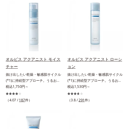
キンケア0番目に、かつてないクレ
び覚まします。ハリ膜がのび広が
scholarにより国内化粧品業界にお
計で、あなたのエイジングケアを応
ンジング(*2)をご用意しました。ポ
り、肌表面にピン！としたハリ感を
いて該当文献がないことを確認（ポ
援します。*1 メラニンの生成を抑
ーラ化成は独自の先端研究により、
与え、さらに疑似セラミド(*3)が角
ーラ化成研究所調べ）アレルギーテ
え、シミ・ソバカスを防ぐ（ウォッ
ナノバブルよりも小さい超微粒子
層の隙間に浸透(*4)。夜のスキンケ
スト済＝全ての方にアレルギーが起
シュ除く）*2 オルビス内スキンケ
(*3)をクレンジングに搭載すること
アの最後にプラスすることで乾燥に
こらないということではありませ
アシリーズの保湿力*3 年齢に応じ
に成功。毛穴よりはるかに小さい超
よる小ジワを目立たなくし、ハリ感
ん。ノンコメドジェニックテスト済
たお手入れのこと*4 うるおいによ
微粒子とオイルが肌と汚れの間に入
みなぎる目元を目指します。*1 レ
＝すべての人にコメド（ニキビのも
る*5 乾燥、ハリ・ツヤのなさ
り込み、小さくばらけて肌表面にう
チノール配合＝保湿成分*2 パルミ
と）ができないというわけではあり
*6 乾燥による*7 保湿成分*8
るおいベールを形成。これにより、
トイルトリペプチド－5配合＝保湿
ません。
ロニセラカエルレア果汁、ノバラエ
洗い流した瞬間に汚れが肌に再付着
成分*3 ラウロイルグルタミン酸ジ
キス配合＝うるおいを与えハリと透
オルビス アクアニスト モイス
オルビス アクアニスト ローシ
することを防止し、細かい毛穴汚れ
（フィトステリル/オクチルドデシ
明感に満ちた肌へ導く保湿成分*9
チャー
ョン
をごっそりするん！角栓溶解オイル
ル）配合＝保湿成分*4 角層まで
メマツヨイグサ抽出液、スイカズラ
(*4)が詰まりや黒ずみも溶かして、
抜け出したい乾燥・敏感肌サイクル
抜け出したい乾燥・敏感肌サイクル
エキス配合＝角層のすみずみまで水
毛穴の目立ちにくいすべすべ肌に洗
(*1)に持続型アプローチ。うるおい
(*1)に持続型アプローチ。うるおい
分・油分を保ち、ハリ・ツヤを与え
い上げます。大人肌のためのくすみ
を追求した敏感肌用保湿スキンケア
税込1,750円～
を追求した敏感肌用保湿スキンケア
税込1,530円～
る保湿成分*10 気持ちのことアレ
(*5)を晴らすアプローチによって圧
(*2)。うるおいを逃し、刺激を受け
(*2)。うるおいを逃し、刺激を受け
ルギーテスト済＝全ての方にアレル
巻の洗浄力と保湿力を叶え、毛穴目
やすい角層の“乾燥敏感スランプ
やすい角層の“乾燥敏感スランプ
ギーが起こらないということではあ
（4.07 /
187
件）
（3.8 /
291
件）
立ち(*6)や乾燥によるくすみをケア
(*3)”に悩む敏感な肌へ。創業時から
(*3)”に悩む敏感な肌へ。創業時から
りません。
し、毎日のメイクが楽しくなる晴れ
のうるおい研究により完成した、待
のうるおい研究により完成した、待
やかな肌に導きます。*1 ポーラ化
望の敏感肌用保湿スキンケアライン
望の敏感肌用保湿スキンケアライン
成独自の（Ｃ１２－２０）アルキル
「オルビス アクアニスト」。乾燥
「オルビス アクアニスト」。乾燥
グルコシド（保湿）で形成するミセ
敏感スランプの原因にアプローチす
敏感スランプの原因にアプローチす