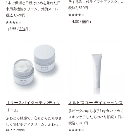
放する次世代ライフケアマスク。手
1本で保湿と日焼け止めを兼ねた日
やかな肌に整え、ローズヒップエキ
高めて、ハリ感あふれる肌へと導き
放せない存在となったPCやスマー
税込3,630円
中用高機能クリーム。外的ストレス
ス(*5)と浸透型コラーゲン(*6)が透
ます。うるおいに満ちたゆらがない
トフォンなどのデジタルデバイス。
(*5)から肌を徹底ガード。諦めかけ
税込3,520円
明感を引き出し、肌のハリ感をサポ
肌をご体感いただくために設計され
現代人のライフスタイルでは、1日
ていたハリ不足、うるおい低下に先
ートします。スーパーウォータープ
（4.03 /
66
件）
た3ステップで、いつも力強く美し
（平日）になんと平均約11.2時間
端科学ケア(*1)でアプローチするエ
ルーフだから、海やプールなどのア
くあり続けるあなたを応援します。
（3.55 /
204
件）
(*2)も使用しているというデータ
イジングケア(*2)シリーズ。弾むよ
ウトドアでも大活躍！ 強烈な紫外
*1 肌にうるおいが満ち、維持され
も。PCやスマートフォンの液晶画
うな若々しい肌を目指します。
線も跳ね除け、肌をダメージからし
ている状態*2 年齢に応じたお手入
面が発する“ブルーライト”を浴び続
D.N.A.(*3) ヒビスエキスとHSP（ヒ
っかりガードします。【ご使用方
れのこと*3 デクスパンテノール
けると、乾燥やキメの乱れが引き起
ートショックプロテイン）(*4)の合
法】手に適量をとり、日焼けを防ぎ
W*4 2022年5月 Mintel社データベ
こされ、肌のバリア機能が低下して
わせ技で、目元、フェイスラインな
たい部分に、塗布後すぐに少量ずつ
ース及び先行技術調査による当社調
しまいます。また、肌のハリ感が失
ど、年齢を重ねるにつれハリ不足、
ムラなくのばします。顔にもご使用
べ*5 オトギリソウエキス配合＝肌
われてしまう原因にもなります。そ
うるおい低下を感じやすい部位に働
いただけますが、より美しい仕上が
にうるおいを与え、うるおいに満ち
こでオルビスはデジタルダメージの
きかけ、ハリ感のある肌へ導きま
りのため、顔に使用する場合は、化
たハリツヤ肌へ導く保湿成分
根本原因に着目。「デバイスダメー
す。さらに、水でも油でもない第3
粧下地のご使用をおすすめします。
ジ(*1)クリアエキス(*3)」を配合
の成分、even wateroil（イーブン
耐水性にすぐれておりますので、落
し、ブルーライトを浴びても揺らぎ
ワテロイル）を配合することによ
とすときには洗浄料やボディ用洗浄
にくい肌へ整えます。また、スター
り、水でも油でも実現できなかっ
料を使って、ていねいに洗い流して
リリースバイタッチ ボディク
オルビスユー デイエッセンス
フルーツ葉エキス(*4)、ヘスベリジ
た、“濃密なうるおい感”と“ベタつか
ください。*1 SPF50+・PA++++ オ
リーム
肌ピークのゆらぎ(*1)を食い止めて
ン(*5)配合で、ほうれい線やフェイ
ない”、相反する2つの感触の両立に
ルビス サンスクリーン®内ウォータ
スキンケアしたてのハリ肌続く日中
ふわとろ触感で、心もからだもやさ
スラインにアプローチ。さらに月桃
成功。ごわつく年齢肌を柔肌に整
ープルーフ効果として*2 サッカロ
用美容液。起床直後にピークを迎
税込2,970円
しく包むボディクリーム。ふわっと
葉エキス(*6)配合で肌のハリUPを目
え、未体験の肌感触を叶えます。*1
ミセス/ハトムギ種子発酵液配合＝
え、夕方から夜にかけて徐々にダウ
軽やかで、ぽよっと弾むユニーク触
税込2,200円
指します。マスクシートにもこだわ