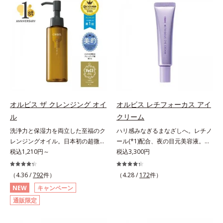
(*3)。ニキビ・肌荒れ予防有効成分
対処するのではなく、肌で起きてい
と保湿成分を新たに配合。これまで
ることの根本原因に着目。加齢とと
の乾燥・テカリへのケアはそのまま
もに現れる年齢サイン(*5)について
に、肌荒れ・ニキビ予防など“今”の
研究を進めたところ、弾力感のない
肌悩みに応え、“未来”を見据えて好
状態である「ハリのなさ」や、くす
印象の鍵となるハリ・ツヤへもアプ
み(*6)などが現れている状態である
ローチする進化を遂げました。うる
「透明感のなさ」が現れることで大
おいを逃しやすい男性肌に着目し、
人の肌印象に大きな影響を与えてい
アイテム同士をなじみやすくする
ることが分かりました。そこでオル
「うるおいコネクト設計」を採用。
ビスユー ドットシリーズは美容成
オルビス ザ クレンジング オイ
オルビス レチフォーカス アイ
8アイテム分の機能を3ステップに集
分(*7)として「G.D.F.アクティベー
ル
クリーム
約し、よりシンプルなお手入れで、
ター(*8)」を配合。そして、従来か
洗浄力と保湿力を両立した至福のク
ハリ感みなぎるまなざしへ。レチノ
ハリ・ツヤのある好印象な清潔透明
ら配合している美白有効成分「トラ
レンジングオイル。日本初の超微粒
ール(*1)配合、夜の目元美容液。オ
肌(*1)へ導きます。*1 うるおいによ
ネキサム酸」を配合しました。さら
子技術(*1)が毛穴奥の微細な汚れに
税込1,210円～
ルビスの目元技術を結集し、ハリ感
税込3,300円
る透明感のある肌*2 男性の顔画像
に、シリーズ共通の美容成分(*7)
アプローチ。圧倒的な洗浄力と毛穴
みなぎるまなざしへ。レチノール
を用いた印象評価において、基準画
「GLルートブースター(*9)」を配合
悩みに着目したクレンジングオイル
(*1)配合の目元美容液です。目元悩
像に対して、頬全体に輝度分布がな
（4.36 /
792
件）
することで、肌のふっくら感や透明
（4.28 /
172
件）
です。日本初・超微粒子技術(*1)
みをマルチにケアするレチノール
だらかな光（ツヤ）があると、爽や
感を叶えます。美白ケアしながら多
NEW
キャンペーン
で、さっと塗り広げるだけで濃いメ
と、ハリ感をサポートするペプチド
かさ印象が高く評価されたこと*3
角的なエイジングケアが叶うシリー
通販限定
イクはもちろん毛穴悩みも取り去
(*2)の2種の成分が深いうるおいを
2022年12月22日時点で、科学文献
ズに。3ステップで上向き(*10)のハ
り、一瞬で気持ちのいい素肌へ。ス
与え、湧き上がるようなハリ感を呼
データベースPubMed及びGoogle
リと透明感を。効果的なシナジー設