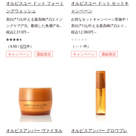
シリーズは美容成分(*7)として
ズは美容成分(*8)として「G.D.F.ア
オルビスユー ドット フォーミ
オルビスユー ドット セットキ
「G.D.F.アクティベーター(*8)」を
クティベーター(*9)」を配合。そし
ングウォッシュ
ャンペーン
配合。そして、従来から配合してい
て、従来から配合している美白(*1)
美白(*1)も叶える最高峰(*2)エイジ
お得なセットキャンペーン実施中！
る美白(*1)有効成分「トラネキサム
有効成分「トラネキサム酸」を配合
ングケア(*3)。蓄積した角層(*4)を
美白(*1)も叶える最高峰(*2)エイジ
酸」を配合しました。さらに、シリ
しました。さらに、シリーズ共通の
絡めとりくすみ(*5)を晴らす高密着
税込2,310円～
ングケア(*3)。ハリも透明感(*4)も
税込12,980円～
ーズ共通の美容成分「GLルートブ
美容成分「GLルートブースター
マイルドピーリング(*6)洗顔料。ハ
結果主義。年齢サイン(*5)の因子に
ースター(*9)」を配合することで、
(*10)」を配合することで、肌のふ
リも透明感(*7)も結果主義。年齢サ
着目した肌科学エイジングケア(*3)
肌のふっくら感や透明感を叶えま
っくら感や透明感を叶えます。美白
（4.66 /
675
件）
（-.-- / -件）
イン(*8)の因子に着目した肌科学エ
シリーズ。オルビスユー ドットシ
す。美白ケアしながら多角的なエイ
ケアしながら多角的なエイジングケ
キャンペーン
通販限定
キャンペーン
通販限定
イジングケア(*3)シリーズ。オルビ
リーズは、年齢による肌悩み一つ一
ジングケアが叶うシリーズに。3ス
アが叶うシリーズに。3ステップで
スユー ドットシリーズは、年齢に
つを対処するのではなく、肌で起き
テップで上向き(*10)のハリと透明
上向き(*11)のハリと透明感を。効
よる肌悩み一つ一つを対処するので
ていることの根本原因に着目。加齢
感を。効果的なシナジー設計で、あ
果的なシナジー設計で、あなたのエ
はなく、肌で起きていることの根本
とともに現れる年齢サイン(*5)につ
なたのエイジングケアを応援しま
イジングケアを応援します。*1 メ
原因に着目。加齢とともに現れる年
いて研究を進めたところ、弾力感の
す。*1 メラニンの生成を抑え、シ
ラニンの生成を抑え、シミ・ソバカ
齢サインについて研究を進めたとこ
ない状態である「ハリのなさ」や、
ミ・ソバカスを防ぐ（ウォッシュを
スを防ぐ（ウォッシュを除く）*2
ろ、弾力感のない状態である「ハリ
くすみ(*6)などが現れている状態で
除く）*2 オルビス内スキンケアシ
オルビス内スキンケアシリーズの保
のなさ」や、くすみ(*5)などが現れ
ある「透明感のなさ」が現れること
リーズの保湿力*3 年齢に応じたお
湿力*3 年齢に応じたお手入れのこ
ている状態である「透明感のなさ」
で大人の肌印象に大きな影響を与え
手入れのこと*4 うるおいによる
と*4 角層まで*5 うるおいによ
が、大人の肌印象に大きな影響を与
ていることが分かりました。そこで
*5 乾燥、ハリ・ツヤのなさ*6
る*6 乾燥、ハリ・ツヤのなさ
えていることがわかりました。そこ
オルビスユー ドットシリーズは美
乾燥による*7 保湿成分*8 ロニ
*7 乾燥による*8 保湿成分*9
でオルビスユー ドットシリーズは
容成分(*7)として「G.D.F.アクティ
セラカエルレア果汁、ノバラエキス
ロニセラカエルレア果汁、ノバラエ
オルビスアンバー ヴァイタル
オルビスアンバー グロウプレ
美容成分(*9)として「G.D.F.アクテ
ベーター(*8)」を配合。そして、従
配合＝うるおいを与えハリと透明感
キス配合＝うるおいを与えハリと透