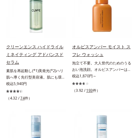
ツヤ肌へ導く保湿成分アレルギーテ
届けます。真皮のコラーゲン産生を
ルから、汚れをはね返す水の膜をつ
り、肌表面にピン！としたハリ感を
スト済＝全ての方にアレルギーが起
促進し、年齢とともに刻まれる深い
くる技術が日本初（2024年12月時
与え、さらに疑似セラミド(*3)が角
こらないということではありませ
悩みのシワを改善しながら、過剰な
点、J－GLOBALによる自社調べ）
層の隙間に浸透(*4)。夜のスキンケ
ん。
メラニン生成を防ぎ未来のシミ・ソ
*2 オルビス内でかつてないオイル
アの最後にプラスすることで乾燥に
バカスを予防します。さらに独自研
クレンジングのこと*3 ポーラ化成
よる小ジワを目立たなくし、ハリ感
究に基づいた浸透型ハリ保湿成分
独自の（Ｃ１２－２０）アルキルグ
みなぎる目元を目指します。*1 レ
(*6)で大人肌にハリ感をプラス。す
ルコシド（保湿）で形成するミセル
チノール配合＝保湿成分*2 パルミ
クリーンエンス ハイドライル
オルビスアンバー モイスト ス
るっと伸び広がるテクスチャー
*4 炭酸ジカプリリル*5 乾燥や汚れ
トイルトリペプチド－5配合＝保湿
ミネイティング アドバンスド
フレ ウォッシュ
で、"顔全体にご使用いただける設
による*6 キメの乱れによる＜使用
成分*3 ラウロイルグルタミン酸ジ
セラム
泡立て不要。大人世代のためのうる
計"。見えているシワはもちろん、
量目安＞適量＜使用ステップ＞オル
（フィトステリル/オクチルドデシ
おい泡洗顔。オルビスアンバーは、
自分では気づきにくい死角のシワの
ビス ザ クレンジング オイル ⇒
素肌を再起動し(*1)美発光(*2)ハリ
ル）配合＝保湿成分*4 角層まで
いつも⾃然体で美しくありたいと願
税込1,870円～
改善にも効果を発揮します。*1 メ
洗顔料 ⇒ 化粧水 ⇒ 保湿液
肌へ導く先行型美容液。肌にも環境
う⼤⼈世代に寄り添うブランドで
ラニンの生成を抑え、シミ・ソバカ
※W洗顔が必要です＜使用方法＞1.
にも、いいことを——。
税込5,940円
す。年齢印象研究に基づいた肌サイ
スを防ぐ*2 ナイアシンアミド（有
適量（2プッシュ程度）をとり、手
「CLEANENCE（クリーンエン
（3.92 /
193
件）
エンスで、複合的なお悩みにアプロ
効成分）、水添大豆リン脂質、フィ
のひら全体にさっと広げます。2.肌
ス）」が目指すのは、まっさらな素
（4.32 /
74
件）
ーチ。大人世代の肌に向き合い、手
トステロール、水（基剤）、
の上で軽くらせんを描くように、メ
肌と地球へのやさしさ。間引きされ
軽なお手入れで賢いケアを。ライフ
BG（保湿）*3 角層まで*4 K石けん
イクとよくなじませます。※落ちに
た花や実、副産物など、本来は廃棄
スタイルになじむ、若々しい印象(*)
素地、ホホバアルコール、トリステ
くいメイクを落とす際は、乾いた手
されるはずだった原料や資源を「ア
作りのサポートをします。* 肌にハ
アリン酸デカグリセリル（基剤）*5
にとり、メイクとしっかりなじませ
ップサイクル（そのまま再利用する
リを与え若々しい印象
角層の範囲内における自社従来品処
てください。3.メイクとなじんだ
のではなく、商品としての価値を高
方との比較*6 ドクダミエキス、シ
ら、水またはぬるま湯でよく洗い流
めるような加工を行う）」。不要と