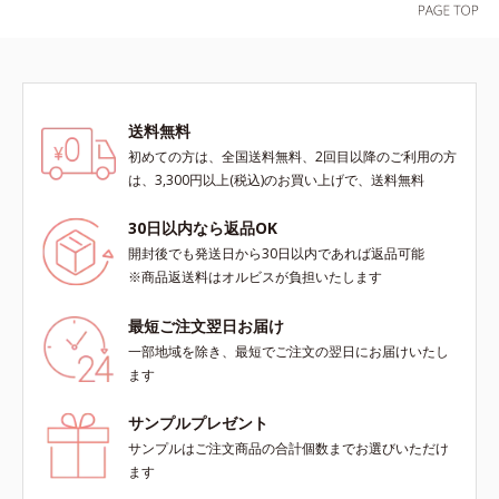
を用いた印象評価において、基準画
像に対して、頬全体に輝度分布がな
だらかな光（ツヤ）があると、爽や
かさ印象が高く評価されたこと*3
2022年12月22日時点で、科学文献
送料無料
データベースPubMed及びGoogle
初めての方は、全国送料無料、2回目以降のご利用の方
scholarにより国内化粧品業界にお
は、3,300円以上(税込)のお買い上げで、送料無料
いて該当文献がないことを確認（ポ
ーラ化成研究所調べ）
30日以内なら返品OK
開封後でも発送日から30日以内であれば返品可能
※商品返送料はオルビスが負担いたします
最短ご注文翌日お届け
一部地域を除き、最短でご注文の翌日にお届けいたし
ます
サンプルプレゼント
サンプルはご注文商品の合計個数までお選びいただけ
ます