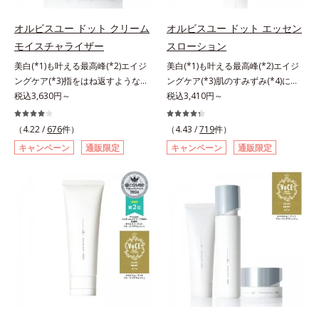
指します。無油分・無着色・無香
るおいで満たします。さらに“うる
高保湿タイプ（普通肌～超乾性肌）
高保湿タイプ（普通肌～超乾性肌）
料・アルコールフリー・パラベンフ
おいの通り道”を作って化粧水のな
オルビスユー ドット クリーム
オルビスユー ドット エッセン
リーで、徹底的に肌に寄り添いま
じみ感をUP。化粧水前に使うこと
モイスチャライザー
スローション
す。*1 乾燥と敏感をくり返すこと
で、普段の化粧水の手ごたえをより
美白(*1)も叶える最高峰(*2)エイジ
美白(*1)も叶える最高峰(*2)エイジ
*2 敏感肌対象連用テスト済（すべ
実感できる、しっとり整った肌状態
ングケア(*3)指をはね返すような弾
ングケア(*3)肌のすみずみ(*4)にし
ての方のお肌に合うということでは
へ。化粧水前に2プッシュ使うだけ
力感が宿るハリ感 濃密フィットク
税込3,630円～
みわたるうるおい充満ローション。
税込3,410円～
ありません）*3 乾燥して敏感に感
で、うるおいのすき間にぐんぐん入
リーム。ハリも透明感(*4)も結果主
ハリも透明感(*5)も結果主義。年齢
じやすい状態のこと*4 発酵アミノ
り込み、うるおいで満ち満ちたハリ
義。年齢サイン(*5)の因子に着目し
サイン(*6)の因子に着目した肌科学
酸（ポリグルタミン酸）配合＝乾燥
のある美肌へと整えます。*1 クチ
（4.22 /
676
件）
（4.43 /
719
件）
た肌科学エイジングケア(*3)シリー
エイジングケア(*3)シリーズ。オル
を防ぎ、うるおいに満ちた肌へ導く
ナシ果実エキス、ハトムギ種子エキ
キャンペーン
通販限定
キャンペーン
通販限定
ズ。オルビスユー ドットシリーズ
ビスユー ドットシリーズは、年齢
保湿成分、植物由来アミノ酸（エル
ス、ユズ果実エキス、水添レシチ
は、年齢による肌悩み一つ一つを対
による肌悩み一つ一つを対処するの
ゴチオネイン）配合＝肌を整え、す
ン、フィトステロールズ、（Ｃ１２
処するのではなく、肌で起きている
ではなく、肌で起きていることの根
こやかに保つ保湿成分、微生物由来
－２０）アルキルグルコシドの組み
ことの根本原因に着目。加齢ととも
本原因に着目。加齢とともに現れる
アミノ酸（エクトイン）配合＝乱れ
合わせが初（2023年4月 Mintel社デ
に現れる年齢サインについて研究を
年齢サインについて研究を進めたと
た角層にうるおいを与え、肌荒れを
ータベースによる当社調べ）*2 う
進めたところ、弾力感のない状態で
ころ、弾力感のない状態である「ハ
防ぐ保湿成分
るおい不足など*3 お手入れのファ
ある「ハリのなさ」や、くすみ(*6)
リのなさ」や、くすみ(*7)などが現
ーストステップのこと*4 細胞間脂
などが現れている状態である「透明
れている状態である「透明感のな
質に類似した構造*5 保湿成分
感のなさ」が、大人の肌印象に大き
さ」が、大人の肌印象に大きな影響
な影響を与えていることがわかりま
を与えていることがわかりました。
した。そこでオルビスユー ドット
そこでオルビスユー ドットシリー