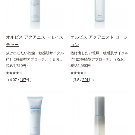
クロヘキサンジカルボン酸ビスエト
します。4.その後、洗顔料で洗顔し
されるものを生まれ変わらせて新し
キシジグリコール（保湿）＜使用量
てください。各商品の詳しい情報は
いパワーを引き出し、サイエンスの
目安＞パール1粒程度＜ご使用ステ
商品ページをご覧ください。・
力でまっさらな素肌へと導くクリー
ップ＞洗顔料 ⇒ 化粧水 ⇒ ザ リン
BEAUTY夏祭りは、こちら
ンビューティブランドです。
クルセラム ⇒ 保湿液＜1商品あたり
の使用回数＞通常サイズ：約90回
オルビス アクアニスト モイス
オルビス アクアニスト ローシ
（1.5ヵ月程度）ラージサイズ：約
チャー
ョン
180回（3ヵ月程度）各商品の詳し
抜け出したい乾燥・敏感肌サイクル
抜け出したい乾燥・敏感肌サイクル
い情報は商品ページをご覧くださ
(*1)に持続型アプローチ。うるおい
(*1)に持続型アプローチ。うるおい
い。・BEAUTY夏祭りは、こちら
を追求した敏感肌用保湿スキンケア
税込1,750円～
を追求した敏感肌用保湿スキンケア
税込1,530円～
(*2)。うるおいを逃し、刺激を受け
(*2)。うるおいを逃し、刺激を受け
やすい角層の“乾燥敏感スランプ
やすい角層の“乾燥敏感スランプ
（4.07 /
187
件）
（3.8 /
291
件）
(*3)”に悩む敏感な肌へ。創業時から
(*3)”に悩む敏感な肌へ。創業時から
のうるおい研究により完成した、待
のうるおい研究により完成した、待
望の敏感肌用保湿スキンケアライン
望の敏感肌用保湿スキンケアライン
「オルビス アクアニスト」。乾燥
「オルビス アクアニスト」。乾燥
敏感スランプの原因にアプローチす
敏感スランプの原因にアプローチす
る持続型トリプルアミノ酸(*4)を配
る持続型トリプルアミノ酸(*4)を配
合。もともと体内にあるアミノ酸は
合。もともと体内にあるアミノ酸は
異物として排出されにくく、肌にと
異物として排出されにくく、肌にと