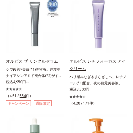
キンケア0番目に、かつてないクレ
scholarにより国内化粧品業界にお
計で、あなたのエイジングケアを応
オルビスグループ独自の肌荒れ防止
ンジング(*2)をご用意しました。ポ
いて該当文献がないことを確認（ポ
援します。*1 メラニンの生成を抑
有効成分として、「DF-パンテノー
ーラ化成は独自の先端研究により、
ーラ化成研究所調べ）アレルギーテ
え、シミ・ソバカスを防ぐ（ウォッ
ル(*3)」を国内唯一(*4)、高濃度で
ナノバブルよりも小さい超微粒子
スト済＝全ての方にアレルギーが起
シュ除く）*2 オルビス内スキンケ
配合。角層のバリア機能にアプロー
(*3)をクレンジングに搭載すること
こらないということではありませ
アシリーズの保湿力*3 年齢に応じ
チして肌荒れを防ぎ、肌不調にゆら
に成功。毛穴よりはるかに小さい超
ん。ノンコメドジェニックテスト済
たお手入れのこと*4 うるおいによ
がない肌を叶えます。そして、独自
微粒子とオイルが肌と汚れの間に入
＝すべての人にコメド（ニキビのも
る*5 乾燥、ハリ・ツヤのなさ
研究に基づいたアプローチ成分
り込み、小さくばらけて肌表面にう
と）ができないというわけではあり
*6 乾燥による*7 保湿成分*8
「MCアクティベーター(*5)」。肌
るおいベールを形成。これにより、
ません。
ロニセラカエルレア果汁、ノバラエ
のうるおいを引き出し・高めて、ハ
洗い流した瞬間に汚れが肌に再付着
キス配合＝うるおいを与えハリと透
オルビス ザ リンクルセラム
オルビス レチフォーカス アイ
リ感あふれる肌へと導きます。うる
することを防止し、細かい毛穴汚れ
明感に満ちた肌へ導く保湿成分*9
クリーム
おいに満ちたゆらがない肌をご体感
シワ改善×美白(*1)美容液。速攻型
をごっそりするん！角栓溶解オイル
メマツヨイグサ抽出液、スイカズラ
いただくために設計された3ステッ
ナイアシンアミド複合体(*2)がすば
(*4)が詰まりや黒ずみも溶かして、
ハリ感みなぎるまなざしへ。レチノ
エキス配合＝角層のすみずみまで水
プで、いつも力強く美しくあり続け
やく浸透(*3)。ピンと、パッと。大
税込4,950円～
毛穴の目立ちにくいすべすべ肌に洗
ール(*1)配合、夜の目元美容液。オ
分・油分を保ち、ハリ・ツヤを与え
るあなたを応援します。*1 肌にう
人の肌にハリ感を。シワ改善×美白
い上げます。大人肌のためのくすみ
ルビスの目元技術を結集し、ハリ感
税込3,300円
る保湿成分*10 気持ちのことアレ
るおいが満ち、維持されている状態
(*1)美容液。ポーラ化成 研究所の独
(*5)を晴らすアプローチによって圧
みなぎるまなざしへ。レチノール
（4.51 /
554
件）
ルギーテスト済＝全ての方にアレル
*2 年齢に応じたお手入れのこと
自研究で見出した、速攻型ナイアシ
巻の洗浄力と保湿力を叶え、毛穴目
(*1)配合の目元美容液です。目元悩
ギーが起こらないということではあ
（4.28 /
171
件）
キャンペーン
通販限定
*3 デクスパンテノールW*4
ンアミド複合体(*2)と浸透サポート
立ち(*6)や乾燥によるくすみをケア
みをマルチにケアするレチノール
りません。
2022年5月 Mintel社データベース及
成分(*4)を配合。シワ改善・美白の
し、毎日のメイクが楽しくなる晴れ
と、ハリ感をサポートするペプチド
び先行技術調査による当社調べ*5
有効成分「ナイアシンアミド」の浸
やかな肌に導きます。*1 ポーラ化
(*2)の2種の成分が深いうるおいを
オトギリソウエキス配合＝肌にうる
透スピードがアップ(*5)し、浸透し
成独自の（Ｃ１２－２０）アルキル
与え、湧き上がるようなハリ感を呼
おいを与え、うるおいに満ちたハリ
にくい大人肌の深く(*3)まで素早く
グルコシド（保湿）で形成するミセ
び覚まします。ハリ膜がのび広が