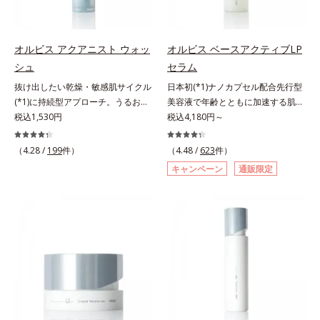
どまってうるおいを蓄えてくれま
どまってうるおいを蓄えてくれま
す。刺激を受けやすくなった角層を
す。刺激を受けやすくなった角層を
うるおいで満たし、脱・敏感肌を目
うるおいで満たし、脱・敏感肌を目
指します。無油分・無着色・無香
指します。無油分・無着色・無香
オルビス アクアニスト ウォッ
オルビス ベースアクティブLP
料・アルコールフリー・界面活性剤
料・アルコールフリー・界面活性剤
シュ
セラム
不使用(*5)・パラベンフリー、6つ
不使用(*5)・パラベンフリー、6つ
抜け出したい乾燥・敏感肌サイクル
日本初(*1)ナノカプセル配合先行型
のフリー処方で徹底的に肌に寄り添
のフリー処方で徹底的に肌に寄り添
(*1)に持続型アプローチ。うるおい
美容液で年齢とともに加速する肌悩
います。*1 乾燥と敏感をくり返す
います。*1 乾燥と敏感をくり返す
を追求した敏感肌用保湿スキンケア
税込1,530円
み(*2)にブレーキを。スキンケアの
税込4,180円～
こと*2 敏感肌対象連用テスト済
こと*2 敏感肌対象連用テスト済
(*2)。うるおいを逃し、刺激を受け
打ち止め感に。年齢とともに加速す
（すべての方のお肌に合うというこ
（すべての方のお肌に合うというこ
やすい角層の“乾燥敏感スランプ
る肌悩み(*2)にブレーキをかけ、化
とではありません）*3 乾燥して敏
（4.28 /
199
件）
とではありません）*3 乾燥して敏
（4.48 /
623
件）
(*3)”に悩む敏感な肌へ。創業時から
粧水前の土台(*3)づくりで、うるお
感に感じやすい状態のこと*4 発酵
感に感じやすい状態のこと*4 発酵
キャンペーン
通販限定
のうるおい研究により完成した、待
いに満ち満ちた内側から弾むような
アミノ酸（ポリグルタミン酸）配合
アミノ酸（ポリグルタミン酸）配合
望の敏感肌用保湿スキンケアライン
ハリ肌へ。化粧水は二度塗りしない
＝乾燥を防ぎ、うるおいに満ちた肌
＝乾燥を防ぎ、うるおいに満ちた肌
「オルビス アクアニスト」。乾燥
と不安…。いろいろケアしているの
へ導く保湿成分、植物由来アミノ酸
へ導く保湿成分、植物由来アミノ酸
敏感スランプの原因にアプローチす
に、あと一歩肌悩みが晴れない…。
（エルゴチオネイン）配合＝肌を整
（エルゴチオネイン）配合＝肌を整
る持続型トリプルアミノ酸(*4)を配
そんな大人の肌悩みにアプローチす
え、すこやかに保つ保湿成分、微生
え、すこやかに保つ保湿成分、微生
合。もともと体内にあるアミノ酸は
る先行型美容液です。日本初(*1)、
物由来アミノ酸（エクトイン）配合
物由来アミノ酸（エクトイン）配合
異物として排出されにくく、肌にと
毛穴約1/1000ナノサイズの極小カ
＝乱れた角層にうるおいを与え、肌
＝乱れた角層にうるおいを与え、肌
どまってうるおいを蓄えてくれま
プセルの表面は肌になじみやすい構
荒れを防ぐ保湿成分*5 ウォッシュ
荒れを防ぐ保湿成分*5 ウォッシュ
す。刺激を受けやすくなった角層を
造(*4)。内包した美容成分(*5)の浸
を除くLM＝さっぱり高保湿タイプ
を除くLM＝さっぱり高保湿タイプ
うるおいで満たし、脱・敏感肌を目
透をサポートし、角層すみずみをう
（脂性肌～普通肌）RM＝しっとり
（脂性肌～普通肌）RM＝しっとり