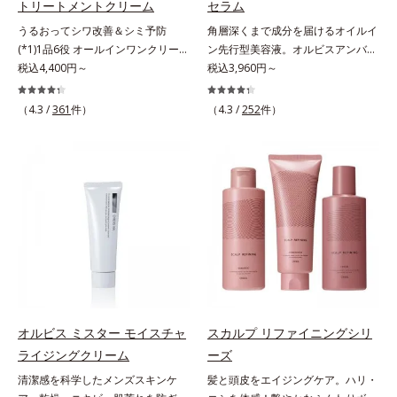
トリートメントクリーム
セラム
ィベーター(*10)」を配合。そし
来から配合している美白有効成分
に満ちた肌へ導く保湿成分*9 メマ
明感に満ちた肌へ導く保湿成分
うるおってシワ改善＆シミ予防
角層深くまで成分を届けるオイルイ
て、従来から配合している美白(*1)
「トラネキサム酸」を配合しまし
ツヨイグサ抽出液、スイカズラエキ
*10 メマツヨイグサ抽出液、スイ
(*1)1品6役 オールインワンクリー
ン先行型美容液。オルビスアンバー
有効成分「トラネキサム酸」を配合
た。さらに、シリーズ共通の美容成
ス配合＝角層のすみずみまで水分・
カズラエキス配合＝角層のすみずみ
ム。オルビスアンバーは、いつも⾃
税込4,400円～
は、いつも⾃然体で美しくありたい
税込3,960円～
しました。さらに、シリーズ共通の
分(*7)「GLルートブースター(*9)」
油分を保ち、ハリ・ツヤを与える保
まで水分・油分を保ち、ハリ・ツヤ
然体で美しくありたいと願う⼤⼈世
と願う⼤⼈世代に寄り添うブランド
美容成分「GLルートブースター
を配合することで、肌のふっくら感
湿成分*10 気持ちのこと
を与える保湿成分*11 気持ちのこ
代に寄り添うブランドです。年齢印
です。年齢印象研究に基づいた肌サ
(*11)」を配合することで、肌のふ
や透明感を叶えます。美白ケアしな
と
（4.3 /
361
件）
（4.3 /
252
件）
象研究に基づいた肌サイエンスで、
イエンスで、複合的なお悩みにアプ
っくら感や透明感を叶えます。美白
がら多角的なエイジングケアが叶う
複合的なお悩みにアプローチ。大人
ローチ。大人世代の肌に向き合い、
ケアしながら多角的なエイジングケ
シリーズに。3ステップで上向き
世代の肌に向き合い、手軽なお手入
手軽なお手入れで賢いケアを。ライ
アが叶うシリーズに。3ステップで
(*10)のハリと透明感を。効果的な
れで賢いケアを。ライフスタイルに
フスタイルになじむ、若々しい印象
上向き(*12)のハリと透明感を。効
シナジー設計で、あなたのエイジン
なじむ、若々しい印象(*2)作りのサ
(*1)作りのサポートをします。オル
果的なシナジー設計で、あなたのエ
グケアを応援します。*1 メラニン
ポートをします。オルビスアンバー
ビスアンバー グロウプレセラムオ
イジングケアを応援します。*1 メ
の生成を抑え、シミ・ソバカスを防
ヴァイタルトリートメントクリーム
イルイン先⾏型美容液「オルビスア
ラニンの生成を抑え、シミ・ソバカ
ぐ（ウォッシュ除く）*2 オルビス
「オルビスアンバー ヴァイタルト
ンバー グロウプレセラム」は、オ
スを防ぐ（ウォッシュを除く）*2
内スキンケアシリーズの保湿力*3
リートメントクリーム」は、1品
イル成分(*2)が肌に素早くなじみ、
オルビス内スキンケアシリーズの保
年齢に応じたお手入れのこと*4 う
で、化粧水、クリーム、シワ改善・
肌をやわらかくしながら角層まで浸
湿力*3 年齢に応じたお手入れのこ
るおいによる*5 乾燥、ハリ・ツヤ
美白(*1)美容液、乳液・保湿液、ネ
透。ADセラミドミックスが肌をす
と*4 剥がれずに肌に蓄積した古い
のなさ*6 乾燥による*7 保湿成分*8
ッククリーム(*3)、パックの6役を
こやかに整え、うるおいを蓄える肌
角層*5 乾燥による*6 洗浄によ
ロニセラカエルレア果汁、ノバラエ
オルビス ミスター モイスチャ
スカルプ リファイニングシリ
担い、複合的にアプローチ。Wナイ
へと導きます。洗顔後すぐに使うこ
る物理的効果*7 うるおいによる
キス配合＝うるおいを与えハリと透
ライジングクリーム
ーズ
アシン(*4)によるシワ改善・シミ予
とで、あとのオールインワンクリー
*8 乾燥、ハリ・ツヤのなさ*9
明感に満ちた肌へ導く保湿成分*9
清潔感を科学したメンズスキンケ
髪と頭皮をエイジングケア。ハリ・
防に加え、複合成分コラーゲンコン
ムの肌なじみを高め、うるおいとツ
保湿成分*10 ロニセラカエルレア
メマツヨイグサ抽出液、スイカズラ