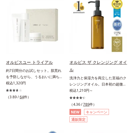
(*3)。ニキビ・肌荒れ予防有効成分
対処するのではなく、肌で起きてい
と保湿成分を新たに配合。これまで
ることの根本原因に着目。加齢とと
の乾燥・テカリへのケアはそのまま
もに現れる年齢サイン(*5)について
に、肌荒れ・ニキビ予防など“今”の
研究を進めたところ、弾力感のない
肌悩みに応え、“未来”を見据えて好
状態である「ハリのなさ」や、くす
印象の鍵となるハリ・ツヤへもアプ
み(*6)などが現れている状態である
ローチする進化を遂げました。うる
「透明感のなさ」が現れることで大
おいを逃しやすい男性肌に着目し、
人の肌印象に大きな影響を与えてい
アイテム同士をなじみやすくする
ることが分かりました。そこでオル
「うるおいコネクト設計」を採用。
ビスユー ドットシリーズは美容成
オルビスユー トライアル
オルビス ザ クレンジング オイ
8アイテム分の機能を3ステップに集
分(*7)として「G.D.F.アクティベー
ル
約7日間分のお試しセット。肌荒れ
約し、よりシンプルなお手入れで、
ター(*8)」を配合。そして、従来か
を予防しながら、うるおいに満ちた
洗浄力と保湿力を両立した至福のク
ハリ・ツヤのある好印象な清潔透明
ら配合している美白有効成分「トラ
美しい肌へ。7000種を超える成分
税込1,320円
レンジングオイル。日本初の超微粒
肌(*1)へ導きます。*1 うるおいによ
ネキサム酸」を配合しました。さら
から厳選し、「うるおいの質(*1)」
子技術(*1)が毛穴奥の微細な汚れに
税込1,210円～
る透明感のある肌*2 男性の顔画像
に、シリーズ共通の美容成分(*7)
に着目した初期エイジングケア(*2)
アプローチ。圧倒的な洗浄力と毛穴
を用いた印象評価において、基準画
（3.89 /
64
件）
「GLルートブースター(*9)」を配合
シリーズオルビスユーは肌本来のう
悩みに着目したクレンジングオイル
像に対して、頬全体に輝度分布がな
することで、肌のふっくら感や透明
（4.36 /
789
件）
るおいやバリア機能にアプローチす
です。日本初・超微粒子技術(*1)
だらかな光（ツヤ）があると、爽や
感を叶えます。美白ケアしながら多
NEW
キャンペーン
る初期エイジングケアシリーズで
で、さっと塗り広げるだけで濃いメ
かさ印象が高く評価されたこと*3
角的なエイジングケアが叶うシリー
通販限定
す。「うるおいの質」に着目し、肌
イクはもちろん毛穴悩みも取り去
2022年12月22日時点で、科学文献
ズに。3ステップで上向き(*10)のハ
荒れを予防しながらうるおいに満ち
り、一瞬で気持ちのいい素肌へ。ス
データベースPubMed及びGoogle
リと透明感を。効果的なシナジー設
た美しい肌へと導きます。ポーラ・