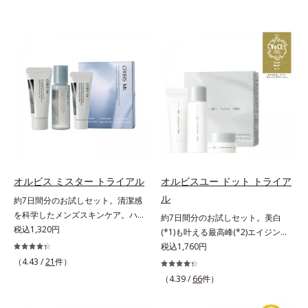
オルビス ミスター トライアル
オルビスユー ドット トライア
ル
約7日間分のお試しセット。清潔感
を科学したメンズスキンケア。ハ
約7日間分のお試しセット。美白
リ・ツヤのある、好印象な清潔透明
税込1,320円
(*1)も叶える最高峰(*2)エイジング
肌(*1)へ。オルビス ミスターは、男
ケア(*3)。ハリも透明感(*4)も結果
税込1,760円
性の清潔感、爽やかさ、若々しさの
主義。年齢サイン(*5)の因子に着目
（4.43 /
21
件）
印象を科学的に検証し、ポジティブ
した肌科学エイジングケア(*3)シリ
（4.39 /
66
件）
な光（＝ツヤ）が男性の印象に重要
ーズ。オルビスユー ドットシリー
であること(*2)を業界で初めて発見
ズは、年齢による肌悩み一つ一つを