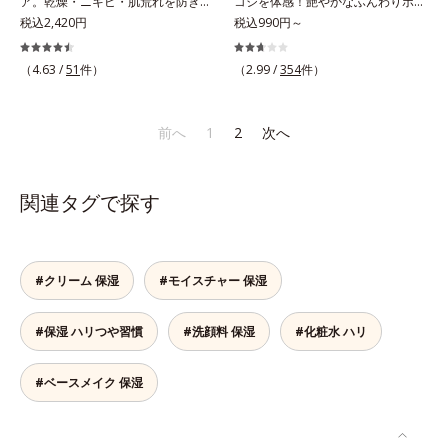
ア。乾燥・ニキビ・肌荒れを防ぎハ
コシを体感！艶やかなふんわりボリ
プレックスSPが肌のハリを徹底サポ
ヤのある肌を叶えます。*1 肌にハ
果汁、ノバラエキス配合＝うるおい
エキス配合＝角層のすみずみまで水
リ・ツヤのある、好印象な清潔透明
税込2,420円
ューム美髪へ。「抜け毛が目立つ」
税込990円～
ート。肌なじみのよいクリーム構造
リを与え若々しい印象*2 スクワラ
を与えハリと透明感に満ちた肌へ導
分・油分を保ち、ハリ・ツヤを与え
肌(*1)へ。オルビスミスターは、男
「ボリュームがない」「ハリ・コシ
で角層まで保湿成分が浸透し、うる
ン、トリ（カプリル酸／カプリン
く保湿成分*11 メマツヨイグサ抽
る保湿成分*10 気持ちのこと各商品
性の清潔感、爽やかさ、若々しさの
がない」という年齢による3大髪悩
おいをギュッと閉じ込めます。洗顔
（4.63 /
51
件）
酸）グリセリル＝肌をやわらかくほ
（2.99 /
354
件）
出液、スイカズラエキス配合＝角層
の詳しい情報は商品ページをご覧く
印象を科学的に検証し、ポジティブ
みには、スカルプ リファイニング
の後、これ1品だけでマルチにケ
ぐす複合成分
のすみずみまで水分・油分を保ち、
ださい。・BEAUTY夏祭りは、こち
な光（＝ツヤ）が男性の印象に重要
シリーズを！髪と地肌をエイジング
ア。うるおいのベールで守られた、
ハリ・ツヤを与える保湿成分*12
ら
であること(*2)を業界で初めて発見
ケア(*1)する、オルビスの頭皮ケア
前へ
1
2
次へ
ハリ感のあるなめらかな肌を叶えま
気持ちのこと
(*3)。ニキビ・肌荒れ予防有効成分
シリーズです。地肌と髪をすこやか
す。*1 メラニンの生成を抑え、シ
と保湿成分を新たに配合。これまで
に保つ「3Dプロテクト成分(*2)」
ミ・ソバカスを防ぐ*2 肌にハリを
の乾燥・テカリへのケアはそのまま
と、うるおったツヤ髪に導く「ブレ
与え若々しい印象*3 首のうるおい
関連タグで探す
に、肌荒れ・ニキビ予防など“今”の
ンドボタニカルエキス(*2)」を配
ケアとして*4 ナイアシンアミド
肌悩みに応え、“未来”を見据えて好
合。艶やかな、ふんわりボリューム
印象の鍵となるハリ・ツヤへもアプ
美髪へ導きます。翌朝の手ぐしで納
ローチする進化を遂げました。うる
得できる、褒められ髪をご体感くだ
#クリーム 保湿
#モイスチャー 保湿
おいを逃しやすい男性肌に着目し、
さい。*1 年齢に応じたお手入れの
アイテム同士をなじみやすくする
こと *2 保湿成分
#保湿 ハリつや習慣
#洗顔料 保湿
#化粧水 ハリ
「うるおいコネクト設計」を採用。
8アイテム分の機能を3ステップに集
約し、よりシンプルなお手入れで、
#ベースメイク 保湿
ハリ・ツヤのある好印象な清潔透明
肌(*1)へ導きます。*1 うるおいによ
る透明感のある肌*2 男性の顔画像