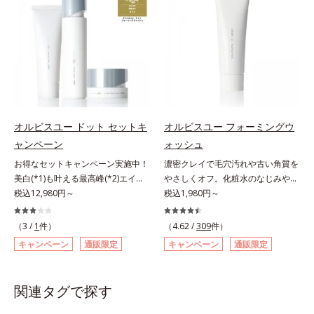
敏感スランプの原因にアプローチす
はなく、肌で起きていることの根本
計で、あなたのエイジングケアを応
る持続型トリプルアミノ酸(*4)を配
原因に着目。加齢とともに現れる年
援します。*1 メラニンの生成を抑
合。もともと体内にあるアミノ酸は
齢サインについて研究を進めたとこ
え、シミ・ソバカスを防ぐ（ウォッ
異物として排出されにくく、肌にと
ろ、弾力感のない状態である「ハリ
シュ除く）*2 オルビス内スキンケ
どまってうるおいを蓄えてくれま
のなさ」や、くすみ(*5)などが現れ
アシリーズの保湿力*3 年齢に応じ
す。刺激を受けやすくなった角層を
ている状態である「透明感のなさ」
たお手入れのこと*4 うるおいによ
うるおいで満たし、脱・敏感肌を目
が、大人の肌印象に大きな影響を与
る*5 乾燥、ハリ・ツヤのなさ
指します。無油分・無着色・無香
えていることがわかりました。そこ
*6 乾燥による*7 保湿成分*8
料・アルコールフリー・パラベンフ
でオルビスユー ドットシリーズは
ロニセラカエルレア果汁、ノバラエ
オルビスユー ドット セットキ
オルビスユー フォーミングウ
リーで、徹底的に肌に寄り添いま
美容成分(*9)として「G.D.F.アクテ
キス配合＝うるおいを与えハリと透
ャンペーン
ォッシュ
す。*1 乾燥と敏感をくり返すこと
ィベーター(*10)」を配合。そし
明感に満ちた肌へ導く保湿成分*9
お得なセットキャンペーン実施中！
濃密クレイで毛穴汚れや古い角質を
*2 敏感肌対象連用テスト済（すべ
て、従来から配合している美白(*1)
メマツヨイグサ抽出液、スイカズラ
美白(*1)も叶える最高峰(*2)エイジ
やさしくオフ。化粧水のなじみやす
ての方のお肌に合うということでは
有効成分「トラネキサム酸」を配合
エキス配合＝角層のすみずみまで水
ングケア(*3)。ハリも透明感(*4)も
税込12,980円～
い肌に。7000種を超える成分から
税込1,980円～
ありません）*3 乾燥して敏感に感
しました。さらに、シリーズ共通の
分・油分を保ち、ハリ・ツヤを与え
結果主義。年齢サイン(*5)の因子に
厳選し、「うるおいの質(*1)」に着
じやすい状態のこと*4 発酵アミノ
美容成分「GLルートブースター
る保湿成分*10 気持ちのことアレ
着目した肌科学エイジングケア(*3)
目した初期エイジングケア(*2)シリ
酸（ポリグルタミン酸）配合＝乾燥
(*11)」を配合することで、肌のふ
（3 /
1
件）
（4.62 /
309
件）
ルギーテスト済＝全ての方にアレル
シリーズ。オルビスユー ドットシ
ーズオルビスユーは肌本来のうるお
を防ぎ、うるおいに満ちた肌へ導く
っくら感や透明感を叶えます。美白
ギーが起こらないということではあ
キャンペーン
通販限定
キャンペーン
通販限定
リーズは、年齢による肌悩み一つ一
いやバリア機能にアプローチする初
保湿成分、植物由来アミノ酸（エル
ケアしながら多角的なエイジングケ
りません。
つを対処するのではなく、肌で起き
期エイジングケアシリーズです。
ゴチオネイン）配合＝肌を整え、す
アが叶うシリーズに。3ステップで
ていることの根本原因に着目。加齢
「うるおいの質」に着目し、肌荒れ
こやかに保つ保湿成分、微生物由来
上向き(*12)のハリと透明感を。効
関連タグで探す
とともに現れる年齢サイン(*5)につ
を予防しながらうるおいに満ちた美
アミノ酸（エクトイン）配合＝乱れ
果的なシナジー設計で、あなたのエ
いて研究を進めたところ、弾力感の
しい肌へと導きます。ポーラ・オル
た角層にうるおいを与え、肌荒れを
イジングケアを応援します。*1 メ