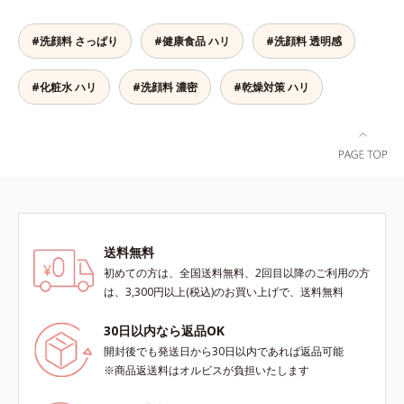
ない状態である「ハリのなさ」や、
ビスグループ独自の肌荒れ防止有効
防ぐ保湿成分
ラニンの生成を抑え、シミ・ソバカ
くすみ(*6)などが現れている状態で
成分として、「DF-パンテノール
スを防ぐ（ウォッシュを除く）*2
#洗顔料 さっぱり
#健康食品 ハリ
#洗顔料 透明感
ある「透明感のなさ」が現れること
(*3)」を国内唯一(*4)、高濃度で配
オルビス内スキンケアシリーズの保
で大人の肌印象に大きな影響を与え
合。角層のバリア機能にアプローチ
湿力*3 年齢に応じたお手入れのこ
#化粧水 ハリ
#洗顔料 濃密
#乾燥対策 ハリ
ていることが分かりました。そこで
して肌荒れを防ぎ、肌不調にゆらが
と*4 剥がれずに肌に蓄積した古い
オルビスユー ドットシリーズは美
ない肌を叶えます。そして、独自研
角層*5 乾燥による*6 洗浄によ
容成分(*7)として「G.D.F.アクティ
究に基づいたアプローチ成分「MC
る物理的効果*7 うるおいによる
ベーター(*8)」を配合。そして、従
アクティベーター(*5)」。肌のうる
*8 乾燥、ハリ・ツヤのなさ*9
来から配合している美白有効成分
おいを引き出し・高めて、ハリ感あ
保湿成分*10 ロニセラカエルレア
「トラネキサム酸」を配合しまし
ふれる肌へと導きます。うるおいに
果汁、ノバラエキス配合＝うるおい
た。さらに、シリーズ共通の美容成
満ちたゆらがない肌をご体感いただ
を与えハリと透明感に満ちた肌へ導
分(*7)「GLルートブースター(*9)」
くために設計された3ステップで、
く保湿成分*11 メマツヨイグサ抽
を配合することで、肌のふっくら感
いつも力強く美しくあり続けるあな
出液、スイカズラエキス配合＝角層
送料無料
や透明感を叶えます。美白ケアしな
たを応援します。*1 肌にうるおい
のすみずみまで水分・油分を保ち、
初めての方は、全国送料無料、2回目以降のご利用の方
がら多角的なエイジングケアが叶う
が満ち、維持されている状態*2 年
ハリ・ツヤを与える保湿成分*12
は、3,300円以上(税込)のお買い上げで、送料無料
シリーズに。3ステップで上向き
齢に応じたお手入れのこと*3 デク
気持ちのこと
(*10)のハリと透明感を。効果的な
スパンテノールW*4 2022年5月
30日以内なら返品OK
シナジー設計で、あなたのエイジン
Mintel社データベース及び先行技術
開封後でも発送日から30日以内であれば返品可能
グケアを応援します。*1 メラニン
調査による当社調べ*5 オトギリソ
※商品返送料はオルビスが負担いたします
の生成を抑え、シミ・ソバカスを防
ウエキス配合＝肌にうるおいを与
ぐ（ウォッシュ除く）*2 オルビス
え、うるおいに満ちたハリツヤ肌へ