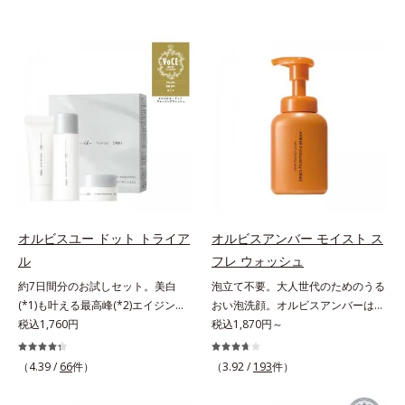
オルビスユー ドット トライア
オルビスアンバー モイスト ス
ル
フレ ウォッシュ
約7日間分のお試しセット。美白
泡立て不要。大人世代のためのうる
(*1)も叶える最高峰(*2)エイジング
おい泡洗顔。オルビスアンバーは、
ケア(*3)。ハリも透明感(*4)も結果
税込1,760円
いつも⾃然体で美しくありたいと願
税込1,870円～
主義。年齢サイン(*5)の因子に着目
う⼤⼈世代に寄り添うブランドで
した肌科学エイジングケア(*3)シリ
す。年齢印象研究に基づいた肌サイ
（4.39 /
66
件）
（3.92 /
193
件）
ーズ。オルビスユー ドットシリー
エンスで、複合的なお悩みにアプロ
ズは、年齢による肌悩み一つ一つを
ーチ。大人世代の肌に向き合い、手