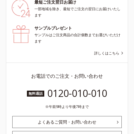
最短ご注文翌日お届け
内スキンケアシリーズの保湿力*3
導く保湿成分各商品の詳しい情報は
一部地域を除き、最短でご注文の翌日にお届けいたし
年齢に応じたお手入れのこと*4 う
商品ページをご覧ください。・
ます
るおいによる*5 乾燥、ハリ・ツヤ
BEAUTY夏祭りは、こちら
のなさ*6 乾燥による*7 保湿成分*8
サンプルプレゼント
ロニセラカエルレア果汁、ノバラエ
キス配合＝うるおいを与えハリと透
サンプルはご注文商品の合計個数までお選びいただけ
明感に満ちた肌へ導く保湿成分*9
ます
メマツヨイグサ抽出液、スイカズラ
エキス配合＝角層のすみずみまで水
詳しくはこちら
分・油分を保ち、ハリ・ツヤを与え
る保湿成分*10 気持ちのこと各商品
の詳しい情報は商品ページをご覧く
お電話でのご注文・お問い合わせ
ださい。・BEAUTY夏祭りは、こち
ら
0120-010-010
無料通話
午前9時より午後7時まで
よくあるご質問・お問い合わせ