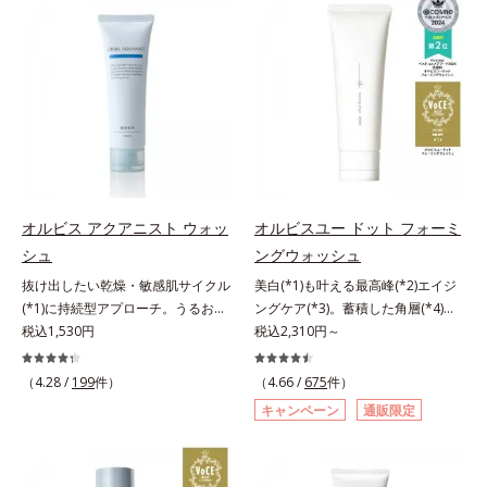
対処するのではなく、肌で起きてい
軽なお手入れで賢いケアを。ライフ
ることの根本原因に着目。加齢とと
スタイルになじむ、若々しい印象(*)
もに現れる年齢サイン(*5)について
作りのサポートをします。* 肌にハ
研究を進めたところ、弾力感のない
リを与え若々しい印象
状態である「ハリのなさ」や、くす
み(*6)などが現れている状態である
「透明感のなさ」が現れることで大
人の肌印象に大きな影響を与えてい
ることが分かりました。そこでオル
ビスユー ドットシリーズは美容成
オルビス アクアニスト ウォッ
オルビスユー ドット フォーミ
分(*7)として「G.D.F.アクティベー
シュ
ングウォッシュ
ター(*8)」を配合。そして、従来か
抜け出したい乾燥・敏感肌サイクル
美白(*1)も叶える最高峰(*2)エイジ
ら配合している美白有効成分「トラ
(*1)に持続型アプローチ。うるおい
ングケア(*3)。蓄積した角層(*4)を
ネキサム酸」を配合しました。さら
を追求した敏感肌用保湿スキンケア
税込1,530円
絡めとりくすみ(*5)を晴らす高密着
税込2,310円～
に、シリーズ共通の美容成分(*7)
(*2)。うるおいを逃し、刺激を受け
マイルドピーリング(*6)洗顔料。ハ
「GLルートブースター(*9)」を配合
やすい角層の“乾燥敏感スランプ
リも透明感(*7)も結果主義。年齢サ
することで、肌のふっくら感や透明
（4.28 /
199
件）
（4.66 /
675
件）
(*3)”に悩む敏感な肌へ。創業時から
イン(*8)の因子に着目した肌科学エ
感を叶えます。美白ケアしながら多
キャンペーン
通販限定
のうるおい研究により完成した、待
イジングケア(*3)シリーズ。オルビ
角的なエイジングケアが叶うシリー
望の敏感肌用保湿スキンケアライン
スユー ドットシリーズは、年齢に
ズに。3ステップで上向き(*10)のハ
「オルビス アクアニスト」。乾燥
よる肌悩み一つ一つを対処するので
リと透明感を。効果的なシナジー設