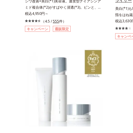
ライザー
シワ改善×美白(*1)美容液。速攻型ナイアシンア
ミド複合体(*2)がすばやく浸透(*3)。ピンと、パ
美白(*1)
ッと。大人の肌にハリ感を。シワ改善×美白(*1)
税込4,950円～
指をはね返
美容液。ポーラ化成 研究所の独自研究で見出し
ィットクリ
税込3,63
（4.5 /
555
件）
た、速攻型ナイアシンアミド複合体(*2)と浸透サ
年齢サイン
キャンペーン
通販限定
ポート成分(*4)を配合。シワ改善・美白の有効成
グケア(*
キャンペ
分「ナイアシンアミド」の浸透スピードがアップ
ズは、年齢
(*5)し、浸透しにくい大人肌の深く(*3)まで素早
はなく、肌
く届けます。真皮のコラーゲン産生を促進し、年
加齢ととも
齢とともに刻まれる深い悩みのシワを改善しなが
めたところ
ら、過剰なメラニン生成を防ぎ未来のシミ・ソバ
さ」や、く
カスを予防します。さらに独自研究に基づいた浸
「透明感の
透型ハリ保湿成分(*6)で大人肌にハリ感をプラ
を与えてい
ス。するっと伸び広がるテクスチャーで、"顔全
スユー ド
体にご使用いただける設計"。見えているシワは
「G.D.F
もちろん、自分では気づきにくい死角のシワの改
て、従来か
善にも効果を発揮します。*1 メラニンの生成を
ラネキサム
抑え、シミ・ソバカスを防ぐ*2 ナイアシンアミ
ズ共通の美
ド（有効成分）、水添大豆リン脂質、フィトステ
配合するこ
ロール、水（基剤）、BG（保湿）*3 角層まで*4
ます。美白
K石けん素地、ホホバアルコール、トリステアリ
が叶うシリ
ン酸デカグリセリル（基剤）*5 角層の範囲内に