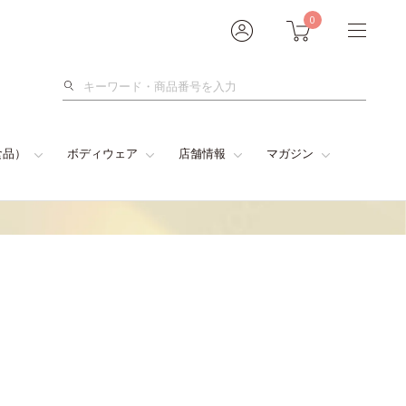
0
検
索
食品）
ボディウェア
店舗情報
マガジン