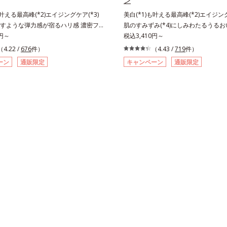
ン
も叶える最高峰(*2)エイジングケア(*3)
美白(*1)も叶える最高峰(*2)エイジング
すような弾力感が宿るハリ感 濃密フ
肌のすみずみ(*4)にしみわたるうる
ーム。ハリも透明感(*4)も結果主義。
0円～
ション。ハリも透明感(*5)も結果主
税込3,410円～
(*5)の因子に着目した肌科学エイジン
ン(*6)の因子に着目した肌科学エイ
（4.22 /
676
件）
（4.43 /
719
件）
3)シリーズ。オルビスユー ドットシリー
(*3)シリーズ。オルビスユー ドット
ーン
通販限定
キャンペーン
通販限定
による肌悩み一つ一つを対処するので
年齢による肌悩み一つ一つを対処する
で起きていることの根本原因に着目。
く、肌で起きていることの根本原因に
に現れる年齢サインについて研究を進
とともに現れる年齢サインについて研
、弾力感のない状態である「ハリのな
ところ、弾力感のない状態である「ハ
すみ(*6)などが現れている状態である
や、くすみ(*7)などが現れている状
なさ」が、大人の肌印象に大きな影響
明感のなさ」が、大人の肌印象に大き
ることがわかりました。そこでオルビ
えていることがわかりました。そこで
ットシリーズは美容成分(*7)として
ー ドットシリーズは美容成分(*8)として
.アクティベーター(*8)」を配合。そし
アクティベーター(*9)」を配合。そ
ら配合している美白(*1)有効成分「ト
ら配合している美白(*1)有効成分「
酸」を配合しました。さらに、シリー
酸」を配合しました。さらに、シリー
容成分「GLルートブースター(*9)」を
容成分「GLルートブースター(*10)
とで、肌のふっくら感や透明感を叶え
ことで、肌のふっくら感や透明感を叶
ケアしながら多角的なエイジングケア
白ケアしながら多角的なエイジングケ
ーズに。3ステップで上向き(*10)のハ
リーズに。3ステップで上向き(*11)