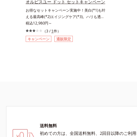
リと透明感
オルビスユー ドット セットキャンペーン
おける自社従来品処方との比較*6 ドクダミエキ
のエイジン
お得なセットキャンペーン実施中！美白(*1)も叶
ス、シクロヘキサンジカルボン酸ビスエトキシジ
の生成を抑
える最高峰(*2)エイジングケア(*3)。ハリも透明
グリコール（保湿）＜使用量目安＞パール1粒程
ュを除く）
感(*4)も結果主義。年齢サイン(*5)の因子に着目
税込12,980円～
度＜ご使用ステップ＞洗顔料 ⇒ 化粧水 ⇒ ザ リ
の保湿力*
した肌科学エイジングケア(*3)シリーズ。オルビ
ンクルセラム ⇒ 保湿液＜1商品あたりの使用回
（3 /
1
件）
うるおいに
スユー ドットシリーズは、年齢による肌悩み一
数＞通常サイズ：約90回（1.5ヵ月程度）ラージ
*6 乾燥
キャンペーン
通販限定
つ一つを対処するのではなく、肌で起きているこ
サイズ：約180回（3ヵ月程度）各商品の詳しい
ルレア果汁
との根本原因に着目。加齢とともに現れる年齢サ
情報は商品ページをご覧ください。・BEAUTY夏
ハリと透明
イン(*5)について研究を進めたところ、弾力感の
祭りは、こちら
マツヨイグ
ない状態である「ハリのなさ」や、くすみ(*6)な
層のすみず
どが現れている状態である「透明感のなさ」が現
を与える保
れることで大人の肌印象に大きな影響を与えてい
ることが分かりました。そこでオルビスユー ド
ットシリーズは美容成分(*7)として「G.D.F.アク
ティベーター(*8)」を配合。そして、従来から配
合している美白有効成分「トラネキサム酸」を配
合しました。さらに、シリーズ共通の美容成分
(*7)「GLルートブースター(*9)」を配合すること
で、肌のふっくら感や透明感を叶えます。美白ケ
送料無料
アしながら多角的なエイジングケアが叶うシリー
ズに。3ステップで上向き(*10)のハリと透明感
初めての方は、全国送料無料、2回目以降のご利用