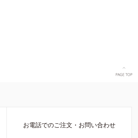
たのエイジ
ズに。3ステップで上向き(*12)のハリと透明感
ンの生成を
を。効果的なシナジー設計で、あなたのエイジン
シュを除
グケアを応援します。*1 メラニンの生成を抑
ーズの保湿
え、シミ・ソバカスを防ぐ（ウォッシュを除く）
4 角層ま
*2 オルビス内スキンケアシリーズの保湿力
リ・ツヤの
*3 年齢に応じたお手入れのこと*4 剥がれず
9 ロニセラ
に肌に蓄積した古い角層*5 乾燥による*6 洗
うるおいを
浄による物理的効果*7 うるおいによる*8 乾
湿成分
燥、ハリ・ツヤのなさ*9 保湿成分*10 ロニセ
カズラエキス
ラカエルレア果汁、ノバラエキス配合＝うるおい
を保ち、ハ
を与えハリと透明感に満ちた肌へ導く保湿成分
ちのこと
*11 メマツヨイグサ抽出液、スイカズラエキス
配合＝角層のすみずみまで水分・油分を保ち、ハ
リ・ツヤを与える保湿成分*12 気持ちのこと
お電話でのご注文・お問い合わせ