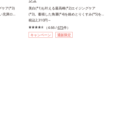
シュ
ケア(*3)
美白(*1)も叶える最高峰(*2)エイジングケア
おい充満ロー
(*3)。蓄積した角層(*4)を絡めとりくすみ(*5)を
義。年齢サイ
晴らす高密着マイルドピーリング(*6)洗顔料。ハ
税込2,310円～
ジングケア
リも透明感(*7)も結果主義。年齢サイン(*8)の因
（4.66 /
675
件）
シリーズは、
子に着目した肌科学エイジングケア(*3)シリー
キャンペーン
通販限定
のではな
ズ。オルビスユー ドットシリーズは、年齢によ
着目。加齢
る肌悩み一つ一つを対処するのではなく、肌で起
究を進めた
きていることの根本原因に着目。加齢とともに現
リのなさ」
れる年齢サインについて研究を進めたところ、弾
態である「透
力感のない状態である「ハリのなさ」や、くすみ
な影響を与
(*5)などが現れている状態である「透明感のな
オルビスユ
さ」が、大人の肌印象に大きな影響を与えている
「G.D.F.
ことがわかりました。そこでオルビスユー ドッ
して、従来か
トシリーズは美容成分(*9)として「G.D.F.アクテ
トラネキサム
ィベーター(*10)」を配合。そして、従来から配
ズ共通の美
合している美白(*1)有効成分「トラネキサム酸」
」を配合する
を配合しました。さらに、シリーズ共通の美容成
えます。美
分「GLルートブースター(*11)」を配合すること
アが叶うシ
で、肌のふっくら感や透明感を叶えます。美白ケ
のハリと透明
アしながら多角的なエイジングケアが叶うシリー