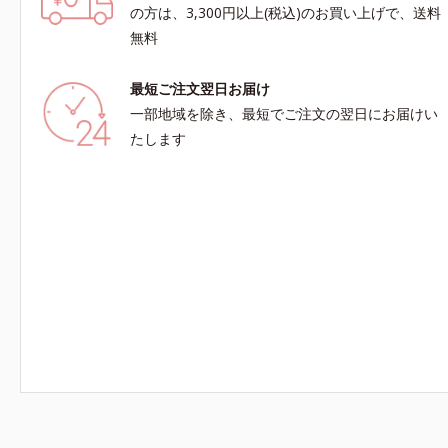
を。効果的なシナジー設計で、あなたのエイジン
の方は、3,300円以上(税込)のお買い上げで、送料
グケアを応援します。*1 メラニンの生成を抑
無料
え、シミ・ソバカスを防ぐ（ウォッシュ除く）
*2 オルビス内スキンケアシリーズの保湿力*3 年
最短ご注文翌日お届け
齢に応じたお手入れのこと*4 うるおいによる*5
乾燥、ハリ・ツヤのなさ*6 乾燥による*7 保湿成
一部地域を除き、最短でご注文の翌日にお届けい
分*8 ロニセラカエルレア果汁、ノバラエキス配
たします
合＝うるおいを与えハリと透明感に満ちた肌へ導
く保湿成分*9 メマツヨイグサ抽出液、スイカズ
ラエキス配合＝角層のすみずみまで水分・油分を
保ち、ハリ・ツヤを与える保湿成分*10 気持ちの
こと各商品の詳しい情報は商品ページをご覧くだ
さい。・BEAUTY夏祭りは、こちら