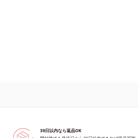
を。効果的なシナジー設計で、あなた
感を。効果的なシナジー設計で、あな
グケアを応援します。*1 メラニン
ングケアを応援します。*1 メラニ
え、シミ・ソバカスを防ぐ（ウォッシ
抑え、シミ・ソバカスを防ぐ（ウォッ
*2 オルビス内スキンケアシリーズ
く）*2 オルビス内スキンケアシリ
3 年齢に応じたお手入れのこと*4
力*3 年齢に応じたお手入れのこと*
よる*5 乾燥、ハリ・ツヤのなさ
で*5 うるおいによる*6 乾燥、ハ
による*7 保湿成分*8 ロニセラカエ
なさ*7 乾燥による*8 保湿成分*
、ノバラエキス配合＝うるおいを与え
カエルレア果汁、ノバラエキス配合＝
感に満ちた肌へ導く保湿成分*9 メ
与えハリと透明感に満ちた肌へ導く保
サ抽出液、スイカズラエキス配合＝角
*10 メマツヨイグサ抽出液、スイ
みまで水分・油分を保ち、ハリ・ツヤ
配合＝角層のすみずみまで水分・油分
湿成分*10 気持ちのこと
リ・ツヤを与える保湿成分*11 気持
30日以内なら返品OK