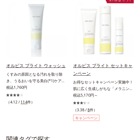
の低下」と、肌悩み「毛穴の目立
目立ちの原因に。普段の洗顔(*3)で
ち」の両方にWでアプローチする、
は落としにくい汚れは、酵素洗顔料
薬用ニキビ対策スキンケアシリーズ
で落としましょう。3種の酵素がた
です。5種の和漢植物由来成分とコ
んぱく質や皮脂を溶かして分解。炭
ラーゲンが肌をいたわりながらうる
が無数の毛穴に入り込み、溶けた汚
おいを与え、バリア機能を維持。ニ
れをパワフルに吸着してすっきり落
キビができにくい肌を目指します。
とします。さらに浸透型ビタミンC
さらにビタミンC誘導体をはじめと
誘導体(*4)が汚れを取り去った毛穴
した5種の整肌成分(*1)から成る
を引きしめ、キメの整ったなめらか
「ナノVCショットカプセル」を配
な肌に洗い上げます。ツブツブ入り
オルビス ブライト ウォッシュ
オルビス ブライト セットキャ
合。カプセルが浸透してから成分を
のパウダーが泡立てネットのように
ンペーン
くすみの原因となる汚れを取り除
放出する特殊技術によって、高い浸
空気を含ませるので、簡単に泡立て
き、うるおいを守る美白(*1)ケアシ
お得なセットキャンペーン実施中！
透力(*2)と安定性を実現。毛穴の目
られます。濃密うるおい泡を洗い流
リーズの洗顔料。業界初(*2)知見
税込1,760円
肌に広く生成しがちな「メラニンに
立ちをしっかりケア(*3)して、ゆら
したあとは大人の肌もつっぱりにく
「メラニンの第三のルート」である
じみ(*1)」の原因をブロック(*2)！
税込5,170円～
ぎやすいニキビ肌を、みずみずしい
く、使うたびに毛穴の目立ちにくい
「横のひろがり」に着目して、全方
澄み渡る輝き透明肌(*3)へ。業界初
（4.12 /
114
件）
清潔な垢抜け肌(*4)へと導きます。
肌(*5)を目指せます。性別問わずお
位から透明肌(*3)を目指すブライト
(*4)知見「メラニンの第三のルー
たっぷりの保湿成分で低刺激。敏感
使いいただけるので、ご夫婦やカッ
（3.38 /
8
件）
ニングケア(*4)シリーズです。受け
ト」である「横のひろがり」に着目
肌の方にもお使いいただけます
プルでシェアするのもおすすめ。デ
キャンペーン
てしまった紫外線ダメージをきっか
して、全方位から透明肌を目指すブ
(*5)。*1 テトラ2-ヘキシルデカン酸
コルテやヒップなど、ボディのザラ
けに、肌深く(*5)では「メラニンに
ライトニングケア(*5)シリーズで
アスコルビル、天然ビタミンE、イ
つきが気になるところにもお使いい
じみ(*6)」が発現。シミやそばかす
す。受けてしまった紫外線ダメージ
ノシット、フィチン酸、ユズセラミ
ただけます。*1 プロテアーゼ、パ
関連タグで探す
という「点」だけでなく、透明感の