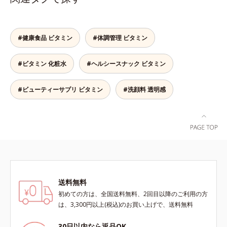
をきっかけに、肌深く(*6)では「メ
ド、スフィンゴ糖脂質*2 角層内*3
パイン、リパーゼ配合＝洗浄成分*2
なさなどの「面」での透明感を阻害
ラニンにじみ(*1)」が発現。シミや
うるおいによりキメを整えて毛穴を
皮脂吸収成分*3 自社品*4 パルミチ
する原因を引き起こしていることが
ソバカスという「点」だけでなく、
目立たなくする*4 洗浄による汚れ
ン酸アスコルビルリン酸3Na配合＝
わかりました。そこでオルビス ブ
透明感のなさなどの「面」での透明
の除去*5 すべての方に皮膚刺激が
肌を引き締め、キメを整える成分*5
#健康食品 ビタミン
#体調管理 ビタミン
ライト シリーズは「メラニンにじ
感を阻害する原因を引き起こしてい
おきないというわけではありません
皮脂・汚れの除去による
み」に着目して「高圧処理ビタミン
ることがわかりました。そこでオル
※敏感肌対象パッチテスト済（すべ
C(*7)」を採用。肌奥(*5)まで浸透
#ビタミン 化粧水
#ヘルシースナック ビタミン
ビス ブライト シリーズは「メラニ
ての人に皮膚刺激がおきないという
し、シミやソバカスの原因となるメ
ンにじみ」に着目して「高圧処理ビ
わけではありません）
ラニンの生成を食い止めます。また
タミンC(*7)」を採用。肌奥(*6)まで
#ビューティーサプリ ビタミン
#洗顔料 透明感
オルビス独自成分の「ブライトVC
浸透し、シミやソバカスの原因とな
コンプレックス(*8)」が、透明感を
るメラニンの生成を食い止めます。
阻害する原因(*9)にアプローチしま
またオルビス独自成分の「ブライト
す。さらに肌表面のなめらかさやみ
VCコンプレックス(*8)」が、透明感
ずみずしさをサポートするために、
を阻害する原因(*9)にアプローチし
肌荒れ防止有効成分と速効性と持続
ます。さらに肌表面のなめらかさや
性、2種の保湿成分も配合し、透明
みずみずしさをサポートするため
感を包括的にサポート。全方位ケア
に、肌荒れ防止有効成分と速効性と
のアプローチによって、肌本来の輝
送料無料
持続性、2種の保湿成分も配合し、
きを生かして澄み渡る、輝き透明肌
透明感を包括的にサポート。全方位
初めての方は、全国送料無料、2回目以降のご利用の方
を叶えます。L＝さっぱりタイプ
ケアのアプローチによって、肌本来
は、3,300円以上(税込)のお買い上げで、送料無料
（脂性肌～普通肌）M＝しっとりタ
の輝きを生かして澄み渡る、輝き透
イプ（普通肌～乾性肌）*1 メラニ
明肌を叶えます。L＝さっぱりタイ
30日以内なら返品OK