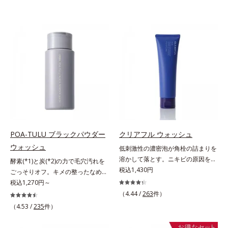
POA-TULU ブラックパウダー
クリアフル ウォッシュ
ウォッシュ
低刺激性の濃密泡が角栓の詰まりを
溶かして落とす。ニキビの原因を残
酵素(*1)と炭(*2)の力で毛穴汚れを
さないクリアな肌に洗い上げる洗顔
税込1,430円
ごっそりオフ。キメの整ったなめら
料。「ニキビをくり返してしまう」
か肌へ。酵素(*1)と炭(*2)の力で毛
税込1,270円～
「毛穴目立ちが気になる」「マスク
穴汚れをしっかり落とす、パウダー
（4.44 /
263
件）
生活であごや口まわりのニキビが気
タイプの酵素洗顔料です。皮脂やた
（4.53 /
235
件）
になる」というお悩みに。くり返し
んぱく質と汚れが溜まって角栓にな
ニキビの根本原因「肌のバリア機能
ると、毛穴に詰まって毛穴の開き＆