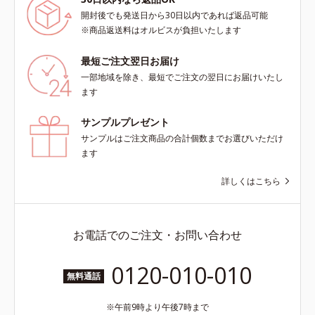
ンの生成を抑え、シミ・ソバカスを
プ（脂性肌～普通肌）M＝しっとり
開封後でも発送日から30日以内であれば返品可能
防ぐ*2 日本化粧品業界で初めてメ
タイプ（普通肌～乾性肌）*1 シ
※商品返送料はオルビスが負担いたします
ラニンの第三のルートに着目し、日
ミ・ソバカスが肌表面にあらわれる
本放射線影響学会第53回大会で
こと*2 メラニンの生成を抑え、シ
最短ご注文翌日お届け
2010年10月に初めて発表したこと
ミ・ソバカスを防ぐ*3 うるおいに
一部地域を除き、最短でご注文の翌日にお届けいたし
*3 うるおいにより透明感のある肌
よる透明感のある肌*4 日本化粧品
ます
*4 うるおいによる*5 メラノサイト
業界で初めてメラニンの第三のルー
まで*6 シミ・ソバカスが肌表面に
トに着目し、日本放射線影響学会第
サンプルプレゼント
あらわれること*7 L-アスコルビン
53回大会で2010年10月に初めて発
サンプルはご注文商品の合計個数までお選びいただけ
酸 2-グルコシド*8 L-アスコルビン
表したこと*5 うるおいによる*6 メ
ます
酸 2-グルコシド、パウダルコ樹皮エ
ラノサイトまで*7 L-アスコルビン
キス、油溶性甘草エキス(2)*9 乾燥
酸 2-グルコシド*8 L-アスコルビン
詳しくはこちら
など※ウォッシュには高圧処理ビタ
酸 2-グルコシド、パウダルコ樹皮エ
ミンCとブライトVCコンプレックス
キス、油溶性甘草エキス（2）*9 乾
は配合されていません。
燥など
お電話でのご注文・お問い合わせ
0120-010-010
無料通話
午前9時より午後7時まで