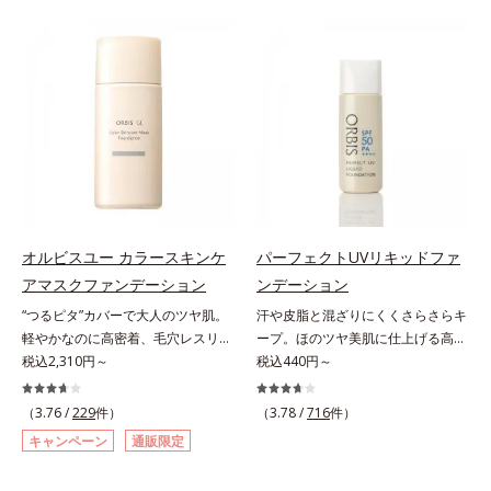
ー。ふんわり軽いつけごこちながら
をふわりとカバーします。さらに肌
美肌質感を叶えます。さらに花粉や
との親和性が高いアミノ酸系パウダ
ちり・ホコリ、紫外線などの外的刺
ー(*)を配合。みずみずしく肌になじ
激から肌をガードします。スキンケ
み、厚塗り感なくピタッと密着しま
ア後にこれひとつでライトメイク効
す。毛穴、シミ、くすみ、凹凸、色
果。クレンジング不要で、紫外線吸
ムラなどの大人の肌悩みをポンポン
収剤やグリセリン、パラベンもフリ
するだけで簡単にカバーし、まるで
ー処方。肌を休ませたい日、リモー
素肌そのものが美しくなったよう
トワークの時、近所へちょこっとお
な、うるツヤ美肌を演出します。*
出かけする時など、しっかりメイク
ラウロイルリシン配合＝肌なじみを
は負担に感じる日におすすめです。
良くする仕上がり向上粉体
オルビスユー カラースキンケ
パーフェクトUVリキッドファ
アマスクファンデーション
ンデーション
“つるピタ”カバーで大人のツヤ肌。
汗や皮脂と混ざりにくくさらさらキ
軽やかなのに高密着、毛穴レスリキ
ープ。ほのツヤ美肌に仕上げる高
ッドファンデ。みずみずしく、とけ
税込2,310円～
SPFファンデ。SPF50・PA++++で紫
税込440円～
込むように密着カバー毛穴レスでな
外線を強力カットしながら、さらさ
めらかな質感美へ導く、リキッドフ
ら美肌が10時間(*)続くリキッドフ
（3.76 /
229
件）
（3.78 /
716
件）
ァンデーション「カバーはしたいけ
ァンデーションです。汗・皮脂がフ
キャンペーン
通販限定
ど厚塗り感はイヤ」「素肌がもとも
ァンデと混ざらず放出されること
とキレイな人だと思われたい」そん
で、時間が経ってもくすみにくく、