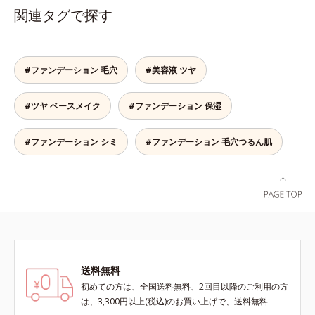
なお客様の声から誕生した、軽やか
くずれにくく、軽やかにピタッとフ
関連タグで探す
なのにピタッと密着し、肌悩み
ィット。まるでつけたてのような美
を“つるん”と隠すリキッドファンデ
肌をキープします。またドーナツ型
ーションです。年齢とともに増えて
の粉体を採用したことで、より多く
いくお悩みを自然に隠しつつも、ま
均一に光を拡散することを実現。毛
#ファンデーション 毛穴
#美容液 ツヤ
るで“素肌美人”に見える仕上がりを
穴やシミの目立ちにくい“ほのツヤ
叶えるのは、微細で均一なカバー粉
美肌”に仕上げます。ウォータープ
#ツヤ ベースメイク
#ファンデーション 保湿
体(*1)が大きさの異なる毛穴にも隙
ルーフテスト済で、アウトドアにも
なくフィットするから。粉体の表面
おすすめです。* 10時間化粧持ちデ
にダマ防止の特殊コーティングを施
ータ取得済（当社調べ）効果には個
#ファンデーション シミ
#ファンデーション 毛穴つるん肌
すことで、カバー粉体は薄く・均一
人差があります。
に凹凸へフィット。毛穴や色ムラを
カバーしながら自然な仕上がりを叶
えます。また、ファンデーションを
つけている間に保湿成分が肌へ浸透
(*2)するスキンコンディショニング
セラム設計(*3)を採用。肌に触れた
瞬間、保湿成分が浸透しうるおいを
送料無料
与えます。キメを整え、磨かれたよ
うな透明感とツヤを生み出すこと
初めての方は、全国送料無料、2回目以降のご利用の方
で、“つるん”とした光のヴェールを
は、3,300円以上(税込)のお買い上げで、送料無料