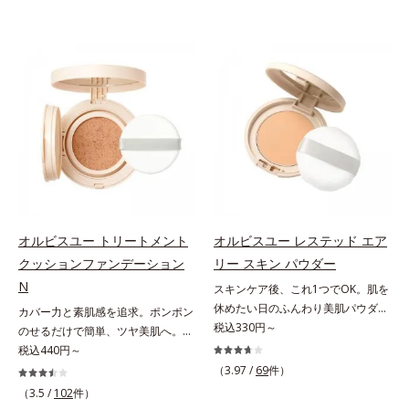
オルビスユー トリートメント
オルビスユー レステッド エア
クッションファンデーション
リー スキン パウダー
N
スキンケア後、これ1つでOK。肌を
休めたい日のふんわり美肌パウダ
カバー力と素肌感を追求。ポンポン
ー。ふんわり美肌が叶う、うるおい
税込330円～
のせるだけで簡単、ツヤ美肌へ。カ
パウダーです。3色の光を操るパウ
バー力と素肌感を両立する、簡単ツ
税込440円～
ダーがツヤと透明感を演出。ソフト
ヤ美肌クッションファンデーション
（3.97 /
69
件）
フォーカス効果で肌のアラや影をぼ
です。多方向へ光を拡散し、高いソ
（3.5 /
102
件）
かし、毛穴やくすみもサラッとカバ
フトフォーカス効果で毛穴や色ムラ