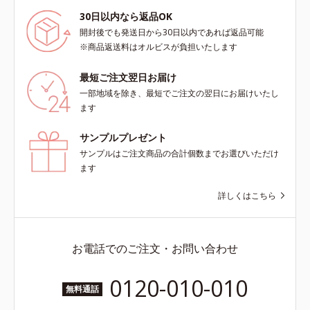
まとったような仕上がりに。*1 ス
キンフィットカラー成分（酸化チタ
30日以内なら返品OK
ン、酸化鉄、ステアロイルグルタミ
開封後でも発送日から30日以内であれば返品可能
ン酸2Na）配合＝自然な仕上がりで
※商品返送料はオルビスが負担いたします
肌悩みをカバーする粉体*2 角層ま
で*3 肌のキメを整え、粉体を密着
最短ご注文翌日お届け
させる設計のこと
一部地域を除き、最短でご注文の翌日にお届けいたし
ます
サンプルプレゼント
サンプルはご注文商品の合計個数までお選びいただけ
ます
詳しくはこちら
お電話でのご注文・お問い合わせ
0120-010-010
無料通話