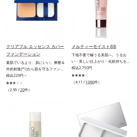
ーションです。年齢とともに増えて
れ1本で、日中美容クリーム・日焼
いくお悩みを自然に隠しつつも、ま
け止め・化粧下地・カラーコントロ
るで“素肌美人”に見える仕上がりを
ール・コンシーラー・パウダー・フ
叶えるのは、微細で均一なカバー粉
ァンデーションの7役を兼ねる多機
体(*1)が大きさの異なる毛穴にも隙
能BB。慌ただしい朝でもパパッと
なくフィットするから。粉体の表面
塗るだけで、厚塗り感のない、自然
にダマ防止の特殊コーティングを施
なツヤめきのある美肌に整えます。
クリアフル エッセンス カバー
メルティーモイストBB
すことで、カバー粉体は薄く・均一
*1 年齢を重ねた肌*2 オルビス内BB
ファンデーション
下地不要で極うる美肌へ。うるお
に凹凸へフィット。毛穴や色ムラを
クリームのカバー力
い・美しい仕上がり・化粧持ちを実
素肌でいるより、肌にいい。摩擦＆
カバーしながら自然な仕上がりを叶
現。美容液製法の極上BBクリー
税込2,750円
外的刺激(*1)から肌を守るファンデ
えます。また、ファンデーションを
ム。ファンデーションに美容成分を
ーション。肌荒れやニキビがある
税込220円～
つけている間に保湿成分が肌へ浸透
加える一般的な製法ではなく、美容
と、ファンデーションを塗っていい
(*2)するスキンコンディショニング
（4.11 /
1090
件）
液にファンデーション機能をつける
か悩むもの。とはいえ、素肌のまま
セラム設計(*3)を採用。肌に触れた
（2.95 /
20
件）
逆転の発想から生まれたBBクリー
では紫外線など外的刺激(*1)をダイ
瞬間、保湿成分が浸透しうるおいを
ムです。うるおい粒子を濃密な膜で
レクトに受けやすい状態です。肌荒
与えます。キメを整え、磨かれたよ
包み込み、高い保湿効果と均一な仕
れしやすい、ニキビができやすい人
うな透明感とツヤを生み出すこと
上がり、化粧持ちを実現しました。
こそ、肌負担が少ない低刺激設計の
で、“つるん”とした光のヴェールを
これ1本で、美容液・日焼け止め・
ファンデーションで守るのがベス
まとったような仕上がりに。*1 ス
化粧下地・ファンデーション・コン
ト。「クリアフル エッセンス カバ
キンフィットカラー成分（酸化チタ
シーラー・パウダーの6役をこなす
ー ファンデーション」は紫外線吸
ン、酸化鉄、ステアロイルグルタミ