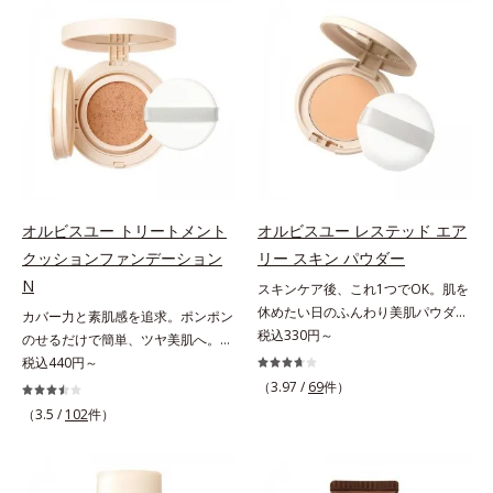
仕上げる3種のパウダー（高いカバ
キープする(*2)2種の粉体で、ヨ
ー力と艶を実現するパウダー・ムラ
レ・テカリをブロック。素肌にピタ
のないなめらかな肌に整えるパウダ
ッと密着する設計で、くずれにくい
ー・自然な血色感をプラスする(*1)
サラサラ肌をキープします。さらに
パウダー）を配合。さらに体温でと
くすみ補正パウダー(*3)配合で、皮
ろける保湿成分で粉体をコーティン
脂や汗に濡れてもくすみにくく。2
グ、スフレ状にする製法と美容液成
種のパウダー(*4)がベールをまとう
分(*2)により、重ねてもふんわり軽
ように肌のノイズをふわっとカバー
やかに密着してうるおいが続きま
し、厚塗り感を軽減。粉っぽさを感
す。粉浮きや厚塗り感の少ない、リ
じさせない、軽やかな美肌に整えま
オルビスユー トリートメント
オルビスユー レステッド エア
キッド派にもおすすめのパウダーフ
す。SPF30・PA+++で日中の紫外線
クッションファンデーション
リー スキン パウダー
ァンデーションです。*1 メイク効
もしっかりカットします。※外観色
N
スキンケア後、これ1つでOK。肌を
果による *2 保湿成分
や肌に塗布した直後の色が濃く見え
休めたい日のふんわり美肌パウダ
カバー力と素肌感を追求。ポンポン
ますが、肌になじんだ後の色みは他
ー。ふんわり美肌が叶う、うるおい
税込330円～
のせるだけで簡単、ツヤ美肌へ。カ
のファンデーションと同等です。*1
パウダーです。3色の光を操るパウ
バー力と素肌感を両立する、簡単ツ
税込440円～
炭酸Ca配合＝化粧持ち向上粉体*2
ダーがツヤと透明感を演出。ソフト
ヤ美肌クッションファンデーション
（HDI/トリメチロールヘキシルラク
（3.97 /
69
件）
フォーカス効果で肌のアラや影をぼ
です。多方向へ光を拡散し、高いソ
トン）クロスポリマー、メタクリル
（3.5 /
102
件）
かし、毛穴やくすみもサラッとカバ
フトフォーカス効果で毛穴や色ムラ
酸メチルクロスポリマー配合＝化粧
ー。ふんわり軽いつけごこちながら
をふわりとカバーします。さらに肌
持ち向上成分*3 合成フルオロフロ
美肌質感を叶えます。さらに花粉や
との親和性が高いアミノ酸系パウダ
ゴパイト*4 密着カバーパウダー