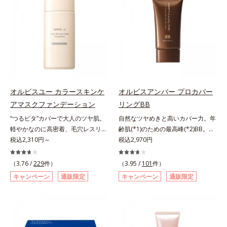
ちり・ホコリ、紫外線などの外的刺
ー(*)を配合。みずみずしく肌になじ
EX（アルミナ、ヒアルロン酸
激から肌をガードします。スキンケ
み、厚塗り感なくピタッと密着しま
Na）、密着エアリーパウダー
ア後にこれひとつでライトメイク効
す。毛穴、シミ、くすみ、凹凸、色
EX（ポリアスパラギン酸Na、マイ
果。クレンジング不要で、紫外線吸
ムラなどの大人の肌悩みをポンポン
カ）配合＝仕上がり向上成分
収剤やグリセリン、パラベンもフリ
するだけで簡単にカバーし、まるで
ー処方。肌を休ませたい日、リモー
素肌そのものが美しくなったよう
トワークの時、近所へちょこっとお
な、うるツヤ美肌を演出します。*
出かけする時など、しっかりメイク
ラウロイルリシン配合＝肌なじみを
は負担に感じる日におすすめです。
良くする仕上がり向上粉体
オルビスユー カラースキンケ
オルビスアンバー プロカバー
アマスクファンデーション
リングBB
“つるピタ”カバーで大人のツヤ肌。
自然なツヤめきと高いカバー力。年
軽やかなのに高密着、毛穴レスリキ
齢肌(*1)のための最高峰(*2)BB。年
ッドファンデ。みずみずしく、とけ
税込2,310円～
齢肌(*1)のための最高峰(*2)BBクリ
税込2,970円
込むように密着カバー毛穴レスでな
ームです。肌のアラを光でふわりと
めらかな質感美へ導く、リキッドフ
とばし、くすみや凹凸も軽やかにカ
（3.76 /
229
件）
（3.95 /
101
件）
ァンデーション「カバーはしたいけ
バー。さらに厚みのあるテクスチャ
キャンペーン
通販限定
キャンペーン
通販限定
ど厚塗り感はイヤ」「素肌がもとも
ーが均一にのび広がり、しっかりカ
とキレイな人だと思われたい」そん
バーしながらも自然な仕上がりで
なお客様の声から誕生した、軽やか
す。年齢肌による黄ぐすみや血色の
なのにピタッと密着し、肌悩み
悪さに対応した色設計で、白浮きせ
を“つるん”と隠すリキッドファンデ
ずパッと明るい印象を叶えます。こ