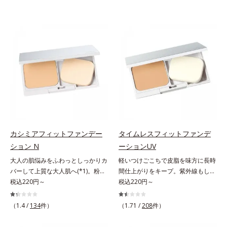
カシミアフィットファンデー
タイムレスフィットファンデ
ション N
ーションUV
大人の肌悩みをふわっとしっかりカ
軽いつけごこちで皮脂を味方に長時
バーして上質な大人肌へ(*1)。粉感
間仕上がりをキープ。紫外線もしっ
レスファンデーション。大人の肌悩
税込220円～
かりカットするファンデーション。
税込220円～
みをふわっとしっかりカバーして、
皮脂を味方に軽やかな仕上がりが続
上質な肌(*1)を演出するパウダーフ
く、UVカットパウダーファンデー
（1.4 /
134
件）
（1.71 /
208
件）
ァンデーションです。毛穴もシミも
ションです。皮脂を吸着し密着力が
くすみも“光”で飛ばし、なめらかに
上がる粉体(*1)と、サラサラ状態を