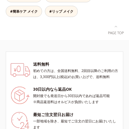
ルーフテスト済で、アウトドアにも
おすすめです。* 10時間化粧持ちデ
#簡単ケア メイク
#リップ メイク
ータ取得済（当社調べ）効果には個
人差があります。
送料無料
初めての方は、全国送料無料、2回目以降のご利用の方
は、3,300円以上(税込)のお買い上げで、送料無料
30日以内なら返品OK
開封後でも発送日から30日以内であれば返品可能
※商品返送料はオルビスが負担いたします
最短ご注文翌日お届け
一部地域を除き、最短でご注文の翌日にお届けいたし
ます