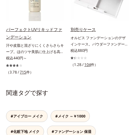
ので、スキンケアの後はBBクリー
収剤不使用のうえ、敏感肌対象パッ
ン酸2Na）配合＝自然な仕上がりで
ムを塗るだけでベースメイクまで一
チテスト済(*2)、ノンコメドジェニ
肌悩みをカバーする粉体*2 角層ま
気に完成。使うほどに肌を美しく整
ックテスト済(*3)で、とことん肌の
で*3 肌のキメを整え、粉体を密着
え、長時間キープします。
ことを考えた設計。さらに美容成分
させる設計のこと
に包まれた水分保持力の高い粉体や
パーフェクトUVリキッドファ
別売りケース
和漢植物由来成分をはじめとした、
ンデーション
オルビス ファンデーションのデザ
肌をいたわる保湿成分をたっぷり配
インケース。パウダーファンデーシ
汗や皮脂と混ざりにくくさらさらキ
合しました。肌にやさしいだけでな
ョンの別売りケースです。シンプル
税込880円
ープ。ほのツヤ美肌に仕上げる高
く、毛穴や凸凹、赤みをカバーし
で使いやすい上品なシルバーの別売
SPFファンデ。SPF50・PA++++で紫
税込440円～
て、自然な陶器肌を叶えます。*1
りケースは、タイムレスフィットフ
外線を強力カットしながら、さらさ
（1.28 /
104
件）
乾燥など*2 すべての人に皮膚刺激
ァンデーションUV、カシミアフィ
ら美肌が10時間(*)続くリキッドフ
がおきないというわけではありませ
（3.78 /
715
件）
ットファンデーション N共通です。
ァンデーションです。汗・皮脂がフ
ん*3 すべての人にコメド（ニキビ
それぞれリフィルをセットしてご使
ァンデと混ざらず放出されること
のもと）ができないというわけでは
用ください。
で、時間が経ってもくすみにくく、
ありません。
関連タグで探す
くずれにくく、軽やかにピタッとフ
ィット。まるでつけたてのような美
肌をキープします。またドーナツ型
の粉体を採用したことで、より多く
#アイブロー メイク
#メイク ～￥1000
均一に光を拡散することを実現。毛
穴やシミの目立ちにくい“ほのツヤ
#化粧下地 メイク
#ファンデーション 保湿
美肌”に仕上げます。ウォータープ