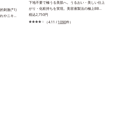
下地不要で極うる美肌へ。うるおい・美しい仕上
がり・化粧持ちを実現。美容液製法の極上BBク
刺激(*1)
リーム。ファンデーションに美容成分を加える一
税込2,750円
れやニキビ
般的な製法ではなく、美容液にファンデーション
いいか悩む
（4.11 /
1090
件）
機能をつける逆転の発想から生まれたBBクリー
線など外的
ムです。うるおい粒子を濃密な膜で包み込み、高
状態です。肌
い保湿効果と均一な仕上がり、化粧持ちを実現し
こそ、肌負
ました。これ1本で、美容液・日焼け止め・化粧
ョンで守る
下地・ファンデーション・コンシーラー・パウダ
 カバー フ
ーの6役をこなすので、スキンケアの後はBBクリ
用のうえ、
ームを塗るだけでベースメイクまで一気に完成。
ンコメドジェ
使うほどに肌を美しく整え、長時間キープしま
のことを考え
す。
分保持力の
とした、肌
ました。肌
赤みをカバ
 乾燥など
というわけ
ド（ニキビ
りません。