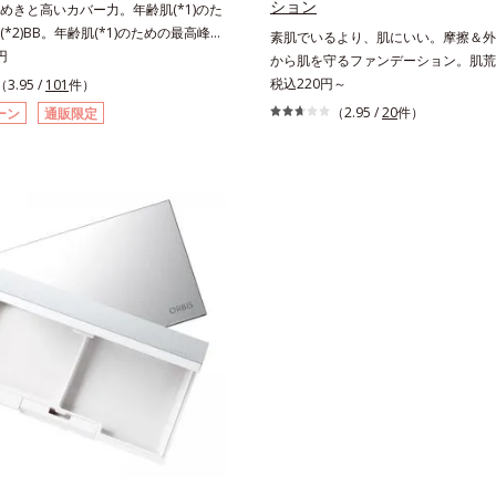
ション
めきと高いカバー力。年齢肌(*1)のた
、マイカ）配合＝仕上がり向上成分
*2)BB。年齢肌(*1)のための最高峰
素肌でいるより、肌にいい。摩擦＆外的
Bクリームです。肌のアラを光でふわりと
円
から肌を守るファンデーション。肌荒
すみや凹凸も軽やかにカバー。さらに
があると、ファンデーションを塗って
税込220円～
（3.95 /
101
件）
テクスチャーが均一にのび広がり、し
もの。とはいえ、素肌のままでは紫外
（2.95 /
20
件）
ーン
通販限定
ーしながらも自然な仕上がりです。年
刺激(*1)をダイレクトに受けやすい
黄ぐすみや血色の悪さに対応した色設
荒れしやすい、ニキビができやすい人
きせずパッと明るい印象を叶えます。
担が少ない低刺激設計のファンデーシ
、日中美容クリーム・日焼け止め・化
のがベスト。「クリアフル エッセンス
ラーコントロール・コンシーラー・パ
ァンデーション」は紫外線吸収剤不使
ァンデーションの7役を兼ねる多機能
敏感肌対象パッチテスト済(*2)、ノ
だしい朝でもパパッと塗るだけで、厚
ニックテスト済(*3)で、とことん肌
い、自然なツヤめきのある美肌に整え
た設計。さらに美容成分に包まれた水
 年齢を重ねた肌*2 オルビス内BBクリ
高い粉体や和漢植物由来成分をはじめ
ー力
をいたわる保湿成分をたっぷり配合し
にやさしいだけでなく、毛穴や凸凹、
ーして、自然な陶器肌を叶えます。*1
*2 すべての人に皮膚刺激がおきない
ではありません*3 すべての人にコメ
のもと）ができないというわけではあ