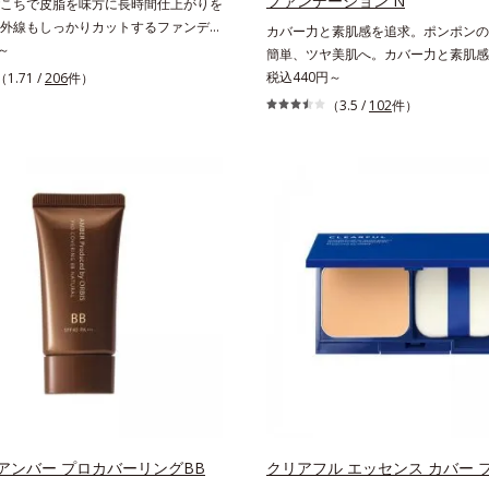
ファンデーション N
こちで皮脂を味方に長時間仕上がりを
外線もしっかりカットするファンデー
カバー力と素肌感を追求。ポンポンの
脂を味方に軽やかな仕上がりが続く、
～
簡単、ツヤ美肌へ。カバー力と素肌感
パウダーファンデーションです。皮脂
る、簡単ツヤ美肌クッションファンデ
税込440円～
（1.71 /
206
件）
着力が上がる粉体(*1)と、サラサラ状
す。多方向へ光を拡散し、高いソフト
（3.5 /
102
件）
する(*2)2種の粉体で、ヨレ・テカリ
効果で毛穴や色ムラをふわりとカバー
。素肌にピタッと密着する設計で、く
らに肌との親和性が高いアミノ酸系パウ
サラサラ肌をキープします。さらにく
を配合。みずみずしく肌になじみ、厚
ウダー(*3)配合で、皮脂や汗に濡れて
ピタッと密着します。毛穴、シミ、く
くく。2種のパウダー(*4)がベールを
凸、色ムラなどの大人の肌悩みをポン
に肌のノイズをふわっとカバーし、厚
けで簡単にカバーし、まるで素肌その
減。粉っぽさを感じさせない、軽やか
くなったような、うるツヤ美肌を演出
えます。SPF30・PA+++で日中の紫外
ラウロイルリシン配合＝肌なじみを良
りカットします。※外観色や肌に塗布
がり向上粉体
色が濃く見えますが、肌になじんだ後
のファンデーションと同等です。*1
合＝化粧持ち向上粉体*2 （HDI/トリメ
キシルラクトン）クロスポリマー、メ
メチルクロスポリマー配合＝化粧持ち
3 合成フルオロフロゴパイト*4 密着カ
ーEX（アルミナ、ヒアルロン酸
アンバー プロカバーリングBB
クリアフル エッセンス カバー 
着エアリーパウダーEX（ポリアスパラ