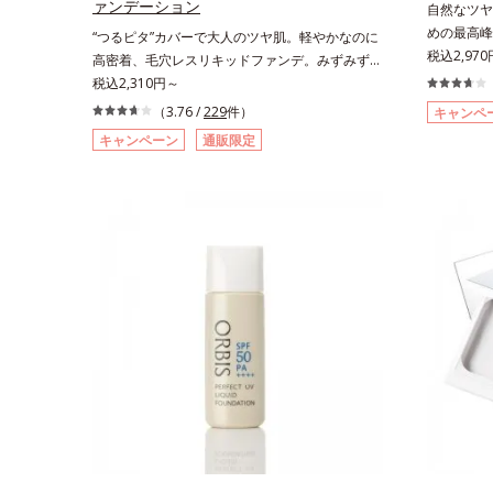
ァンデーション
自然なツヤ
ギン酸Na
めの最高峰(
“つるピタ”カバーで大人のツヤ肌。軽やかなのに
(*2)B
税込2,970
高密着、毛穴レスリキッドファンデ。みずみずし
とばし、く
く、とけ込むように密着カバー毛穴レスでなめら
税込2,310円～
厚みのある
かな質感美へ導く、リキッドファンデーション
（3.76 /
229
件）
キャンペ
っかりカバ
「カバーはしたいけど厚塗り感はイヤ」「素肌が
キャンペーン
通販限定
齢肌による
もともとキレイな人だと思われたい」そんなお客
計で、白浮
様の声から誕生した、軽やかなのにピタッと密着
これ1本で
し、肌悩みを“つるん”と隠すリキッドファンデー
粧下地・カ
ションです。年齢とともに増えていくお悩みを自
ウダー・フ
然に隠しつつも、まるで“素肌美人”に見える仕上
BB。慌た
がりを叶えるのは、微細で均一なカバー粉体(*1)
塗り感のな
が大きさの異なる毛穴にも隙なくフィットするか
ます。*1
ら。粉体の表面にダマ防止の特殊コーティングを
ームのカバ
施すことで、カバー粉体は薄く・均一に凹凸へフ
ィット。毛穴や色ムラをカバーしながら自然な仕
上がりを叶えます。また、ファンデーションをつ
けている間に保湿成分が肌へ浸透(*2)するスキン
コンディショニングセラム設計(*3)を採用。肌に
触れた瞬間、保湿成分が浸透しうるおいを与えま
す。キメを整え、磨かれたような透明感とツヤを