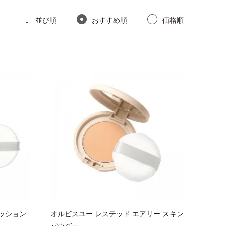
並び順
おすすめ順
価格順
ッション
オルビスユー レステッド エアリー スキン