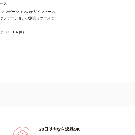
ース
ファンデーションのデザインケース。
ァンデーションの別売りケースです。
使いやすい上品なシルバーの別売りケ
イムレスフィットファンデーション
（1.28 /
102
件）
ミアフィットファンデーション N共通
ぞれリフィルをセットしてご使用くだ
30日以内なら返品OK