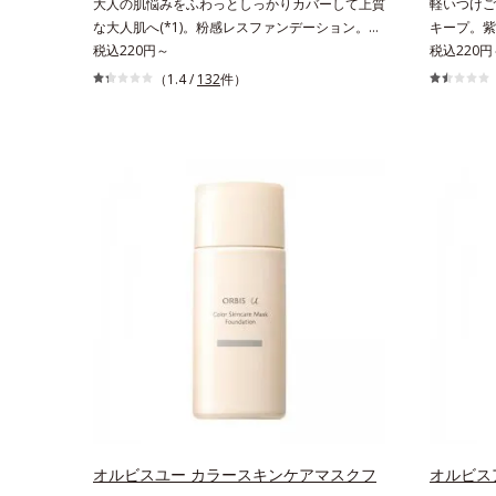
大人の肌悩みをふわっとしっかりカバーして上質
軽いつけご
な大人肌へ(*1)。粉感レスファンデーション。大
キープ。紫
人の肌悩みをふわっとしっかりカバーして、上質
税込220円～
ション。皮
税込220円
な肌(*1)を演出するパウダーファンデーションで
UVカット
（1.4 /
132
件）
す。毛穴もシミもくすみも“光”で飛ばし、なめら
を吸着し密
かに仕上げる3種のパウダー（高いカバー力と艶
態をキープ
を実現するパウダー・ムラのないなめらかな肌に
をブロック
整えるパウダー・自然な血色感をプラスする(*1)
ずれにくい
パウダー）を配合。さらに体温でとろける保湿成
すみ補正パ
分で粉体をコーティング、スフレ状にする製法と
もくすみに
美容液成分(*2)により、重ねてもふんわり軽やか
まとうよう
に密着してうるおいが続きます。粉浮きや厚塗り
塗り感を軽
感の少ない、リキッド派にもおすすめのパウダー
な美肌に整
ファンデーションです。*1 メイク効果による
線もしっか
*2 保湿成分
した直後の
の色みは他
炭酸Ca配
チロールヘ
タクリル酸
向上成分*
バーパウダ
オルビスユー カラースキンケアマスクフ
オルビス
Na）、密