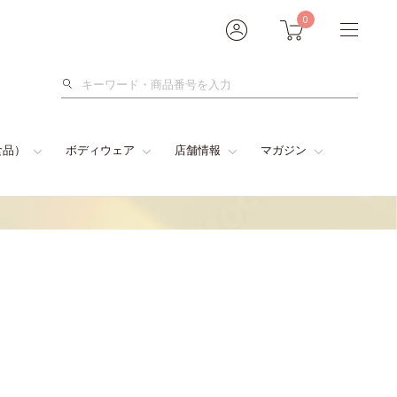
0
検
索
食品）
ボディウェア
店舗情報
マガジン