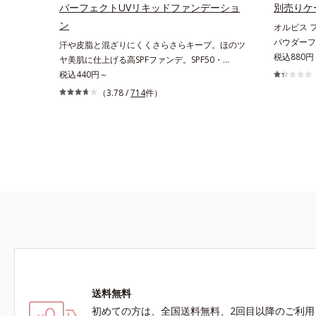
生み出すことで、“つるん”とした光のヴェールを
パーフェクトUVリキッドファンデーショ
別売りケ
まとったような仕上がりに。*1 スキンフィット
ン
オルビス 
カラー成分（酸化チタン、酸化鉄、ステアロイル
パウダーフ
汗や皮脂と混ざりにくくさらさらキープ。ほのツ
グルタミン酸2Na）配合＝自然な仕上がりで肌悩
シンプルで
税込880円
ヤ美肌に仕上げる高SPFファンデ。SPF50・
みをカバーする粉体*2 角層まで*3 肌のキメを整
ースは、タ
PA++++で紫外線を強力カットしながら、さらさ
税込440円～
え、粉体を密着させる設計のこと
UV、カシ
ら美肌が10時間(*)続くリキッドファンデーショ
（3.78 /
714
件）
です。それ
ンです。汗・皮脂がファンデと混ざらず放出され
さい。
ることで、時間が経ってもくすみにくく、くずれ
にくく、軽やかにピタッとフィット。まるでつけ
たてのような美肌をキープします。またドーナツ
型の粉体を採用したことで、より多く均一に光を
拡散することを実現。毛穴やシミの目立ちにく
い“ほのツヤ美肌”に仕上げます。ウォータープル
ーフテスト済で、アウトドアにもおすすめです。
* 10時間化粧持ちデータ取得済（当社調べ）効果
には個人差があります。
送料無料
初めての方は、全国送料無料、2回目以降のご利用