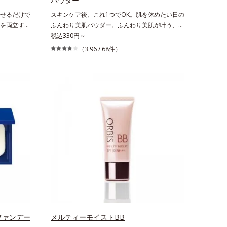
パウダー
せるだけで
スキンケア後、これ1つでOK。肌を休めたい日の
を両立す
ふんわり美肌パウダー。ふんわり美肌が叶う、う
ーションで
るおいパウダーです。3色の光を操るパウダーが
税込330円～
フォーカス
ツヤと透明感を演出。ソフトフォーカス効果で肌
（3.96 /
68
件）
します。さ
のアラや影をぼかし、毛穴やくすみもサラッとカ
ダー(*)
バー。ふんわり軽いつけごこちながら美肌質感を
塗り感なく
叶えます。さらに花粉やちり・ホコリ、紫外線な
すみ、凹
どの外的刺激から肌をガードします。スキンケア
ポンするだ
後にこれひとつでライトメイク効果。クレンジン
ものが美し
グ不要で、紫外線吸収剤やグリセリン、パラベン
します。*
もフリー処方。肌を休ませたい日、リモートワー
くする仕上
クの時、近所へちょこっとお出かけする時など、
しっかりメイクは負担に感じる日におすすめで
す。
ファンデー
メルティーモイストBB