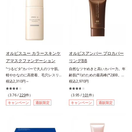
ちり・ホコリ、紫外線などの外的刺
ー(*)を配合。みずみずしく肌になじ
EX（アルミナ、ヒアルロン酸
激から肌をガードします。スキンケ
み、厚塗り感なくピタッと密着しま
Na）、密着エアリーパウダー
ア後にこれひとつでライトメイク効
す。毛穴、シミ、くすみ、凹凸、色
EX（ポリアスパラギン酸Na、マイ
果。クレンジング不要で、紫外線吸
ムラなどの大人の肌悩みをポンポン
カ）配合＝仕上がり向上成分
収剤やグリセリン、パラベンもフリ
するだけで簡単にカバーし、まるで
ー処方。肌を休ませたい日、リモー
素肌そのものが美しくなったよう
トワークの時、近所へちょこっとお
な、うるツヤ美肌を演出します。*
出かけする時など、しっかりメイク
ラウロイルリシン配合＝肌なじみを
は負担に感じる日におすすめです。
良くする仕上がり向上粉体
オルビスユー カラースキンケ
オルビスアンバー プロカバー
アマスクファンデーション
リングBB
“つるピタ”カバーで大人のツヤ肌。
自然なツヤめきと高いカバー力。年
軽やかなのに高密着、毛穴レスリキ
齢肌(*1)のための最高峰(*2)BB。年
ッドファンデ。みずみずしく、とけ
税込2,310円～
齢肌(*1)のための最高峰(*2)BBクリ
税込2,970円
込むように密着カバー毛穴レスでな
ームです。肌のアラを光でふわりと
めらかな質感美へ導く、リキッドフ
とばし、くすみや凹凸も軽やかにカ
（3.76 /
229
件）
（3.95 /
101
件）
ァンデーション「カバーはしたいけ
バー。さらに厚みのあるテクスチャ
キャンペーン
通販限定
キャンペーン
通販限定
ど厚塗り感はイヤ」「素肌がもとも
ーが均一にのび広がり、しっかりカ
とキレイな人だと思われたい」そん
バーしながらも自然な仕上がりで
なお客様の声から誕生した、軽やか
す。年齢肌による黄ぐすみや血色の
なのにピタッと密着し、肌悩み
悪さに対応した色設計で、白浮きせ
を“つるん”と隠すリキッドファンデ
ずパッと明るい印象を叶えます。こ