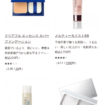
ーションです。年齢とともに増えて
れ1本で、日中美容クリーム・日焼
いくお悩みを自然に隠しつつも、ま
け止め・化粧下地・カラーコントロ
るで“素肌美人”に見える仕上がりを
ール・コンシーラー・パウダー・フ
叶えるのは、微細で均一なカバー粉
ァンデーションの7役を兼ねる多機
体(*1)が大きさの異なる毛穴にも隙
能BB。慌ただしい朝でもパパッと
なくフィットするから。粉体の表面
塗るだけで、厚塗り感のない、自然
にダマ防止の特殊コーティングを施
なツヤめきのある美肌に整えます。
クリアフル エッセンス カバー
メルティーモイストBB
すことで、カバー粉体は薄く・均一
*1 年齢を重ねた肌*2 オルビス内BB
ファンデーション
下地不要で極うる美肌へ。うるお
に凹凸へフィット。毛穴や色ムラを
クリームのカバー力
い・美しい仕上がり・化粧持ちを実
素肌でいるより、肌にいい。摩擦＆
カバーしながら自然な仕上がりを叶
現。美容液製法の極上BBクリー
税込2,750円
外的刺激(*1)から肌を守るファンデ
えます。また、ファンデーションを
ム。ファンデーションに美容成分を
ーション。肌荒れやニキビがある
税込220円～
つけている間に保湿成分が肌へ浸透
加える一般的な製法ではなく、美容
と、ファンデーションを塗っていい
(*2)するスキンコンディショニング
（4.11 /
1090
件）
液にファンデーション機能をつける
か悩むもの。とはいえ、素肌のまま
セラム設計(*3)を採用。肌に触れた
（2.95 /
20
件）
逆転の発想から生まれたBBクリー
では紫外線など外的刺激(*1)をダイ
瞬間、保湿成分が浸透しうるおいを
ムです。うるおい粒子を濃密な膜で
レクトに受けやすい状態です。肌荒
与えます。キメを整え、磨かれたよ
包み込み、高い保湿効果と均一な仕
れしやすい、ニキビができやすい人
うな透明感とツヤを生み出すこと
上がり、化粧持ちを実現しました。
こそ、肌負担が少ない低刺激設計の
で、“つるん”とした光のヴェールを
これ1本で、美容液・日焼け止め・
ファンデーションで守るのがベス
まとったような仕上がりに。*1 ス
化粧下地・ファンデーション・コン
ト。「クリアフル エッセンス カバ
キンフィットカラー成分（酸化チタ
シーラー・パウダーの6役をこなす
ー ファンデーション」は紫外線吸
ン、酸化鉄、ステアロイルグルタミ