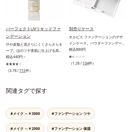
ので、スキンケアの後はBBクリー
収剤不使用のうえ、敏感肌対象パッ
ン酸2Na）配合＝自然な仕上がりで
ムを塗るだけでベースメイクまで一
チテスト済(*2)、ノンコメドジェニ
肌悩みをカバーする粉体*2 角層ま
気に完成。使うほどに肌を美しく整
ックテスト済(*3)で、とことん肌の
で*3 肌のキメを整え、粉体を密着
え、長時間キープします。
ことを考えた設計。さらに美容成分
させる設計のこと
に包まれた水分保持力の高い粉体や
パーフェクトUVリキッドファ
別売りケース
和漢植物由来成分をはじめとした、
ンデーション
オルビス ファンデーションのデザ
肌をいたわる保湿成分をたっぷり配
インケース。パウダーファンデーシ
汗や皮脂と混ざりにくくさらさらキ
合しました。肌にやさしいだけでな
ョンの別売りケースです。シンプル
税込880円
ープ。ほのツヤ美肌に仕上げる高
く、毛穴や凸凹、赤みをカバーし
で使いやすい上品なシルバーの別売
SPFファンデ。SPF50・PA++++で紫
税込440円～
て、自然な陶器肌を叶えます。*1
りケースは、タイムレスフィットフ
外線を強力カットしながら、さらさ
（1.28 /
104
件）
乾燥など*2 すべての人に皮膚刺激
ァンデーションUV、カシミアフィ
ら美肌が10時間(*)続くリキッドフ
がおきないというわけではありませ
（3.78 /
715
件）
ットファンデーション N共通です。
ァンデーションです。汗・皮脂がフ
ん*3 すべての人にコメド（ニキビ
それぞれリフィルをセットしてご使
ァンデと混ざらず放出されること
のもと）ができないというわけでは
用ください。
で、時間が経ってもくすみにくく、
ありません。
関連タグで探す
くずれにくく、軽やかにピタッとフ
ィット。まるでつけたてのような美
肌をキープします。またドーナツ型
の粉体を採用したことで、より多く
#メイク ～￥3000
#ファンデーション ツヤ
均一に光を拡散することを実現。毛
穴やシミの目立ちにくい“ほのツヤ
#メイク ～￥2000
#ファンデーション 保湿
美肌”に仕上げます。ウォータープ