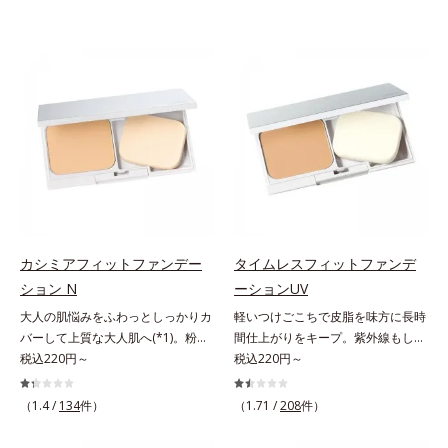
カシミアフィットファンデー
タイムレスフィットファンデ
ション N
ーションUV
大人の肌悩みをふわっとしっかりカ
軽いつけごこちで皮脂を味方に長時
バーして上質な大人肌へ(*1)。粉感
間仕上がりをキープ。紫外線もしっ
レスファンデーション。大人の肌悩
税込220円～
かりカットするファンデーション。
税込220円～
みをふわっとしっかりカバーして、
皮脂を味方に軽やかな仕上がりが続
上質な肌(*1)を演出するパウダーフ
く、UVカットパウダーファンデー
（1.4 /
134
件）
（1.71 /
208
件）
ァンデーションです。毛穴もシミも
ションです。皮脂を吸着し密着力が
くすみも“光”で飛ばし、なめらかに
上がる粉体(*1)と、サラサラ状態を