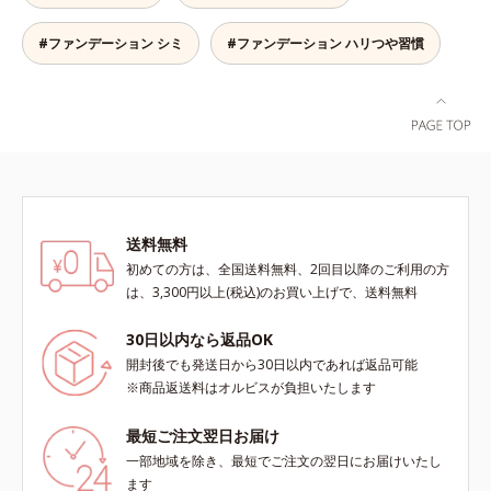
ルーフテスト済で、アウトドアにも
おすすめです。* 10時間化粧持ちデ
#ファンデーション シミ
#ファンデーション ハリつや習慣
ータ取得済（当社調べ）効果には個
人差があります。
送料無料
初めての方は、全国送料無料、2回目以降のご利用の方
は、3,300円以上(税込)のお買い上げで、送料無料
30日以内なら返品OK
開封後でも発送日から30日以内であれば返品可能
※商品返送料はオルビスが負担いたします
最短ご注文翌日お届け
一部地域を除き、最短でご注文の翌日にお届けいたし
ます