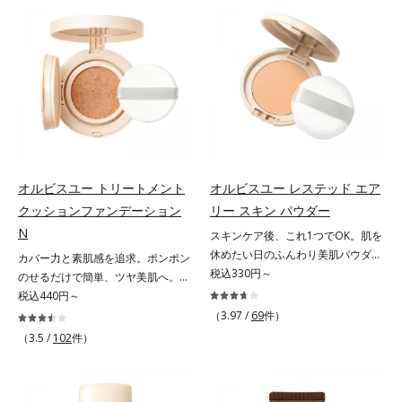
仕上げる3種のパウダー（高いカバ
キープする(*2)2種の粉体で、ヨ
ー力と艶を実現するパウダー・ムラ
レ・テカリをブロック。素肌にピタ
のないなめらかな肌に整えるパウダ
ッと密着する設計で、くずれにくい
ー・自然な血色感をプラスする(*1)
サラサラ肌をキープします。さらに
パウダー）を配合。さらに体温でと
くすみ補正パウダー(*3)配合で、皮
ろける保湿成分で粉体をコーティン
脂や汗に濡れてもくすみにくく。2
グ、スフレ状にする製法と美容液成
種のパウダー(*4)がベールをまとう
分(*2)により、重ねてもふんわり軽
ように肌のノイズをふわっとカバー
やかに密着してうるおいが続きま
し、厚塗り感を軽減。粉っぽさを感
す。粉浮きや厚塗り感の少ない、リ
じさせない、軽やかな美肌に整えま
オルビスユー トリートメント
オルビスユー レステッド エア
キッド派にもおすすめのパウダーフ
す。SPF30・PA+++で日中の紫外線
クッションファンデーション
リー スキン パウダー
ァンデーションです。*1 メイク効
もしっかりカットします。※外観色
N
スキンケア後、これ1つでOK。肌を
果による *2 保湿成分
や肌に塗布した直後の色が濃く見え
休めたい日のふんわり美肌パウダ
カバー力と素肌感を追求。ポンポン
ますが、肌になじんだ後の色みは他
ー。ふんわり美肌が叶う、うるおい
税込330円～
のせるだけで簡単、ツヤ美肌へ。カ
のファンデーションと同等です。*1
パウダーです。3色の光を操るパウ
バー力と素肌感を両立する、簡単ツ
税込440円～
炭酸Ca配合＝化粧持ち向上粉体*2
ダーがツヤと透明感を演出。ソフト
ヤ美肌クッションファンデーション
（HDI/トリメチロールヘキシルラク
（3.97 /
69
件）
フォーカス効果で肌のアラや影をぼ
です。多方向へ光を拡散し、高いソ
トン）クロスポリマー、メタクリル
（3.5 /
102
件）
かし、毛穴やくすみもサラッとカバ
フトフォーカス効果で毛穴や色ムラ
酸メチルクロスポリマー配合＝化粧
ー。ふんわり軽いつけごこちながら
をふわりとカバーします。さらに肌
持ち向上成分*3 合成フルオロフロ
美肌質感を叶えます。さらに花粉や
との親和性が高いアミノ酸系パウダ
ゴパイト*4 密着カバーパウダー