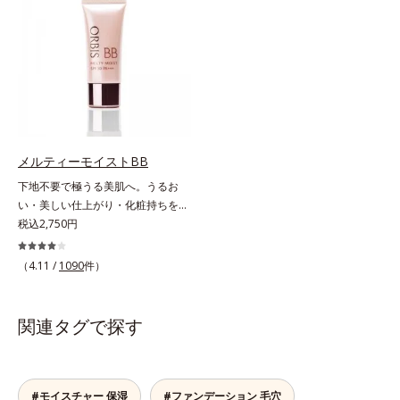
なのにピタッと密着し、肌悩み
ファンデーションで守るのがベス
を“つるん”と隠すリキッドファンデ
ト。「クリアフル エッセンス カバ
ーションです。年齢とともに増えて
ー ファンデーション」は紫外線吸
いくお悩みを自然に隠しつつも、ま
収剤不使用のうえ、敏感肌対象パッ
るで“素肌美人”に見える仕上がりを
チテスト済(*2)、ノンコメドジェニ
叶えるのは、微細で均一なカバー粉
ックテスト済(*3)で、とことん肌の
体(*1)が大きさの異なる毛穴にも隙
ことを考えた設計。さらに美容成分
なくフィットするから。粉体の表面
に包まれた水分保持力の高い粉体や
にダマ防止の特殊コーティングを施
和漢植物由来成分をはじめとした、
メルティーモイストBB
すことで、カバー粉体は薄く・均一
肌をいたわる保湿成分をたっぷり配
下地不要で極うる美肌へ。うるお
に凹凸へフィット。毛穴や色ムラを
合しました。肌にやさしいだけでな
い・美しい仕上がり・化粧持ちを実
カバーしながら自然な仕上がりを叶
く、毛穴や凸凹、赤みをカバーし
現。美容液製法の極上BBクリー
税込2,750円
えます。また、ファンデーションを
て、自然な陶器肌を叶えます。*1
ム。ファンデーションに美容成分を
つけている間に保湿成分が肌へ浸透
乾燥など*2 すべての人に皮膚刺激
加える一般的な製法ではなく、美容
(*2)するスキンコンディショニング
（4.11 /
1090
件）
がおきないというわけではありませ
液にファンデーション機能をつける
セラム設計(*3)を採用。肌に触れた
ん*3 すべての人にコメド（ニキビ
逆転の発想から生まれたBBクリー
瞬間、保湿成分が浸透しうるおいを
のもと）ができないというわけでは
ムです。うるおい粒子を濃密な膜で
与えます。キメを整え、磨かれたよ
関連タグで探す
ありません。
包み込み、高い保湿効果と均一な仕
うな透明感とツヤを生み出すこと
上がり、化粧持ちを実現しました。
で、“つるん”とした光のヴェールを
これ1本で、美容液・日焼け止め・
まとったような仕上がりに。*1 ス
化粧下地・ファンデーション・コン
#モイスチャー 保湿
#ファンデーション 毛穴
キンフィットカラー成分（酸化チタ