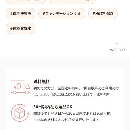
シーラー・パウダーの6役をこなす
ン、酸化鉄、ステアロイルグルタミ
ので、スキンケアの後はBBクリー
ン酸2Na）配合＝自然な仕上がりで
#保湿 美容液
#ファンデーション シミ
#洗顔料 保湿
ムを塗るだけでベースメイクまで一
肌悩みをカバーする粉体*2 角層ま
気に完成。使うほどに肌を美しく整
で*3 肌のキメを整え、粉体を密着
え、長時間キープします。
#保湿 化粧水
させる設計のこと
送料無料
初めての方は、全国送料無料、2回目以降のご利用の方
は、3,300円以上(税込)のお買い上げで、送料無料
30日以内なら返品OK
開封後でも発送日から30日以内であれば返品可能
※商品返送料はオルビスが負担いたします