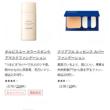
仕上げる3種のパウダー（高いカバ
ー。ふんわり軽いつけごこちながら
ー力と艶を実現するパウダー・ムラ
美肌質感を叶えます。さらに花粉や
のないなめらかな肌に整えるパウダ
ちり・ホコリ、紫外線などの外的刺
ー・自然な血色感をプラスする(*1)
激から肌をガードします。スキンケ
パウダー）を配合。さらに体温でと
ア後にこれひとつでライトメイク効
ろける保湿成分で粉体をコーティン
果。クレンジング不要で、紫外線吸
グ、スフレ状にする製法と美容液成
収剤やグリセリン、パラベンもフリ
分(*2)により、重ねてもふんわり軽
ー処方。肌を休ませたい日、リモー
やかに密着してうるおいが続きま
トワークの時、近所へちょこっとお
す。粉浮きや厚塗り感の少ない、リ
出かけする時など、しっかりメイク
オルビスユー カラースキンケ
クリアフル エッセンス カバー
キッド派にもおすすめのパウダーフ
は負担に感じる日におすすめです。
アマスクファンデーション
ファンデーション
ァンデーションです。*1 メイク効
“つるピタ”カバーで大人のツヤ肌。
素肌でいるより、肌にいい。摩擦＆
果による *2 保湿成分
軽やかなのに高密着、毛穴レスリキ
外的刺激(*1)から肌を守るファンデ
ッドファンデ。みずみずしく、とけ
税込2,310円～
ーション。肌荒れやニキビがある
税込220円～
込むように密着カバー毛穴レスでな
と、ファンデーションを塗っていい
めらかな質感美へ導く、リキッドフ
か悩むもの。とはいえ、素肌のまま
（3.76 /
229
件）
（2.95 /
20
件）
ァンデーション「カバーはしたいけ
では紫外線など外的刺激(*1)をダイ
キャンペーン
通販限定
ど厚塗り感はイヤ」「素肌がもとも
レクトに受けやすい状態です。肌荒
とキレイな人だと思われたい」そん
れしやすい、ニキビができやすい人
なお客様の声から誕生した、軽やか
こそ、肌負担が少ない低刺激設計の