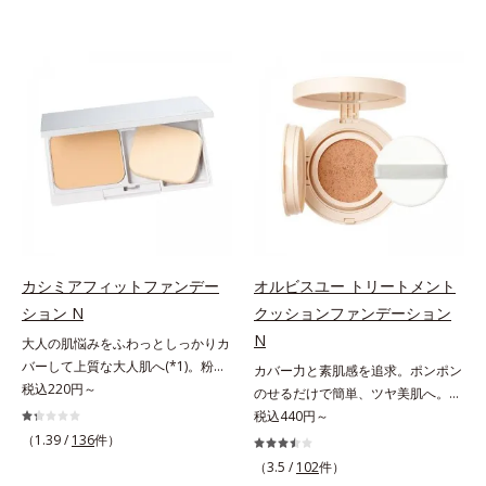
カシミアフィットファンデー
オルビスユー トリートメント
ション N
クッションファンデーション
N
大人の肌悩みをふわっとしっかりカ
バーして上質な大人肌へ(*1)。粉感
カバー力と素肌感を追求。ポンポン
レスファンデーション。大人の肌悩
税込220円～
のせるだけで簡単、ツヤ美肌へ。カ
みをふわっとしっかりカバーして、
バー力と素肌感を両立する、簡単ツ
税込440円～
上質な肌(*1)を演出するパウダーフ
ヤ美肌クッションファンデーション
（1.39 /
136
件）
ァンデーションです。毛穴もシミも
です。多方向へ光を拡散し、高いソ
（3.5 /
102
件）
くすみも“光”で飛ばし、なめらかに
フトフォーカス効果で毛穴や色ムラ