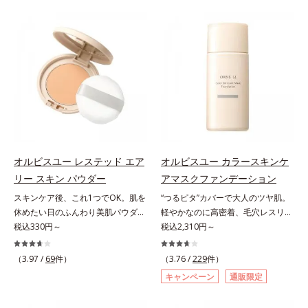
仕上げる3種のパウダー（高いカバ
をふわりとカバーします。さらに肌
ー力と艶を実現するパウダー・ムラ
との親和性が高いアミノ酸系パウダ
のないなめらかな肌に整えるパウダ
ー(*)を配合。みずみずしく肌になじ
ー・自然な血色感をプラスする(*1)
み、厚塗り感なくピタッと密着しま
パウダー）を配合。さらに体温でと
す。毛穴、シミ、くすみ、凹凸、色
ろける保湿成分で粉体をコーティン
ムラなどの大人の肌悩みをポンポン
グ、スフレ状にする製法と美容液成
するだけで簡単にカバーし、まるで
分(*2)により、重ねてもふんわり軽
素肌そのものが美しくなったよう
やかに密着してうるおいが続きま
な、うるツヤ美肌を演出します。*
す。粉浮きや厚塗り感の少ない、リ
ラウロイルリシン配合＝肌なじみを
キッド派にもおすすめのパウダーフ
良くする仕上がり向上粉体
オルビスユー レステッド エア
オルビスユー カラースキンケ
ァンデーションです。*1 メイク効
リー スキン パウダー
アマスクファンデーション
果による *2 保湿成分
スキンケア後、これ1つでOK。肌を
“つるピタ”カバーで大人のツヤ肌。
休めたい日のふんわり美肌パウダ
軽やかなのに高密着、毛穴レスリキ
ー。ふんわり美肌が叶う、うるおい
税込330円～
ッドファンデ。みずみずしく、とけ
税込2,310円～
パウダーです。3色の光を操るパウ
込むように密着カバー毛穴レスでな
ダーがツヤと透明感を演出。ソフト
めらかな質感美へ導く、リキッドフ
（3.97 /
69
件）
（3.76 /
229
件）
フォーカス効果で肌のアラや影をぼ
ァンデーション「カバーはしたいけ
キャンペーン
通販限定
かし、毛穴やくすみもサラッとカバ
ど厚塗り感はイヤ」「素肌がもとも
ー。ふんわり軽いつけごこちながら
とキレイな人だと思われたい」そん