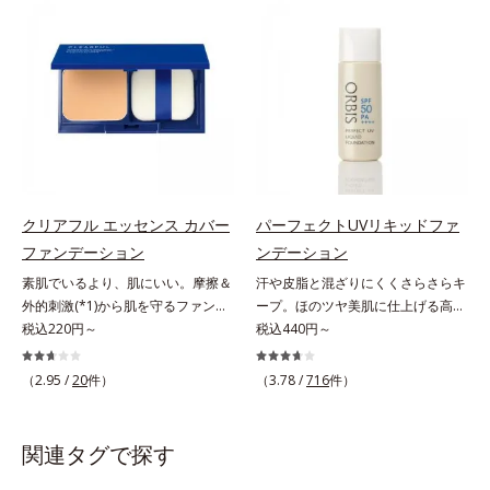
美肌質感を叶えます。さらに花粉や
なお客様の声から誕生した、軽やか
ちり・ホコリ、紫外線などの外的刺
なのにピタッと密着し、肌悩み
激から肌をガードします。スキンケ
を“つるん”と隠すリキッドファンデ
ア後にこれひとつでライトメイク効
ーションです。年齢とともに増えて
果。クレンジング不要で、紫外線吸
いくお悩みを自然に隠しつつも、ま
収剤やグリセリン、パラベンもフリ
るで“素肌美人”に見える仕上がりを
ー処方。肌を休ませたい日、リモー
叶えるのは、微細で均一なカバー粉
トワークの時、近所へちょこっとお
体(*1)が大きさの異なる毛穴にも隙
出かけする時など、しっかりメイク
なくフィットするから。粉体の表面
は負担に感じる日におすすめです。
にダマ防止の特殊コーティングを施
クリアフル エッセンス カバー
パーフェクトUVリキッドファ
すことで、カバー粉体は薄く・均一
ファンデーション
ンデーション
に凹凸へフィット。毛穴や色ムラを
素肌でいるより、肌にいい。摩擦＆
汗や皮脂と混ざりにくくさらさらキ
カバーしながら自然な仕上がりを叶
外的刺激(*1)から肌を守るファンデ
ープ。ほのツヤ美肌に仕上げる高
えます。また、ファンデーションを
ーション。肌荒れやニキビがある
税込220円～
SPFファンデ。SPF50・PA++++で紫
税込440円～
つけている間に保湿成分が肌へ浸透
と、ファンデーションを塗っていい
外線を強力カットしながら、さらさ
(*2)するスキンコンディショニング
か悩むもの。とはいえ、素肌のまま
ら美肌が10時間(*)続くリキッドフ
セラム設計(*3)を採用。肌に触れた
（2.95 /
20
件）
（3.78 /
716
件）
では紫外線など外的刺激(*1)をダイ
ァンデーションです。汗・皮脂がフ
瞬間、保湿成分が浸透しうるおいを
レクトに受けやすい状態です。肌荒
ァンデと混ざらず放出されること
与えます。キメを整え、磨かれたよ
れしやすい、ニキビができやすい人
で、時間が経ってもくすみにくく、
うな透明感とツヤを生み出すこと
関連タグで探す
こそ、肌負担が少ない低刺激設計の
くずれにくく、軽やかにピタッとフ
で、“つるん”とした光のヴェールを
ファンデーションで守るのがベス
ィット。まるでつけたてのような美