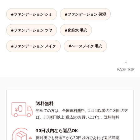
まとったような仕上がりに。*1 ス
ト。「クリアフル エッセンス カバ
肌をキープします。またドーナツ型
キンフィットカラー成分（酸化チタ
ー ファンデーション」は紫外線吸
の粉体を採用したことで、より多く
ン、酸化鉄、ステアロイルグルタミ
#ファンデーション シミ
#ファンデーション 保湿
収剤不使用のうえ、敏感肌対象パッ
均一に光を拡散することを実現。毛
ン酸2Na）配合＝自然な仕上がりで
チテスト済(*2)、ノンコメドジェニ
穴やシミの目立ちにくい“ほのツヤ
肌悩みをカバーする粉体*2 角層ま
#ファンデーション ツヤ
#化粧水 毛穴
ックテスト済(*3)で、とことん肌の
美肌”に仕上げます。ウォータープ
で*3 肌のキメを整え、粉体を密着
ことを考えた設計。さらに美容成分
ルーフテスト済で、アウトドアにも
させる設計のこと
に包まれた水分保持力の高い粉体や
おすすめです。* 10時間化粧持ちデ
#ファンデーション メイク
#ベースメイク 毛穴
和漢植物由来成分をはじめとした、
ータ取得済（当社調べ）効果には個
肌をいたわる保湿成分をたっぷり配
人差があります。
合しました。肌にやさしいだけでな
く、毛穴や凸凹、赤みをカバーし
て、自然な陶器肌を叶えます。*1
乾燥など*2 すべての人に皮膚刺激
がおきないというわけではありませ
ん*3 すべての人にコメド（ニキビ
送料無料
のもと）ができないというわけでは
初めての方は、全国送料無料、2回目以降のご利用の方
ありません。
は、3,300円以上(税込)のお買い上げで、送料無料
30日以内なら返品OK
開封後でも発送日から30日以内であれば返品可能