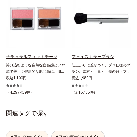
コーティングして光の正反射を抑
に合わせて立体感を強調するグリー
え、ギラつきのない内からにじむよ
ンパール。補色にあたる2色のパー
うな穏やかな発色を実現しました。
ルがお互いの鮮やかさを強調。絶妙
チークでありながらうるおいをもた
なコントラストでいきいきとした血
らし、肌とのフィット感がUP。ひ
色感を再現しながら、みずみずしい
と塗りでパッと晴れやかな表情に格
ツヤを演出します。さらにどのファ
上げするカラーが長持ちします。
ンデーションにもすっと溶け込む、
シンクロアタッチメント成分(*2)も
配合。パウダー、リキッド、どのタ
ナチュラルフィットチーク
フェイスカラーブラシ
イプのファンデーションとも相性抜
溶け込むような自然な血色感とツヤ
仕上がりに差がつく、プロ仕様のブ
群で、ヨレたりせず、きれいに仕上
感で美しく健康的な肌印象に。肌本
ラシ。素材・毛量・毛先の形・ブラ
がります。*1 メイク効果による*2
来の血色の仕組みに着目した設計
税込1,100円
シの幅、すべてにメイクしやすさを
税込1,980円
ジメチコン
で、ひとはけするだけで肌に溶け込
追求。テクニックいらずで簡単にプ
むように美しく発色。柔らかく自然
ロ並みの仕上がりに。機能性の高さ
（4.29 /
459
件）
（3.16 /
55
件）
なツヤが表情に立体感とメリハリを
はもちろん、肌あたりのよい上質素
与え、小顔印象を演出します。チー
材を使用。肌へのやさしさとフィッ
クカラーは肌色を明るくきれいに見
ト感を高めた設計で、思わずうっと
関連タグで探す
せ、健康的な表情に。
りするような肌触りに。驚くほどメ
イクの腕前を上達させてくれるか
ら、使った人からメイクの達人に！
#アイブロー メイク
#ファンデーション メイク