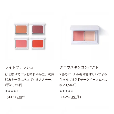
ライトブラッシュ
グロウスキンコンパクト
ひと塗りでパッと晴れやかに。洗練
2色のパールがみずみずしいツヤを
印象を一気に格上げする大人チーク
引き立てる(*1)チークベース＆ハイ
の決定版 。くすみを払って美肌に
税込1,980円
ライト。ベースメイクの仕上げに重
税込1,980円
見せ、透け感のある自然な色づきで
ねれば、みずみずしいツヤが表情を
イキイキした表情が際立つチークで
一段と魅力的に引き立てる、チーク
（4.12 /
245
件）
（4.25 /
393
件）
す。光を調整してやわらかに輝き、
ベース＆ハイライトです。チークベ
じわりと血色風の色づきに仕上がる
ースには血色感を再現するレッドパ
ヒミツは、特殊加工パール。表面を
ール、ハイライトには骨格や顔立ち