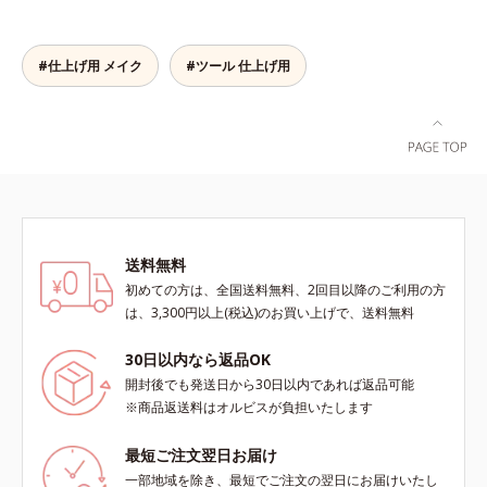
っかくのツヤが台無しに…。オルビ
スのルースパウダーは、ほんのり光
をまとったグロウニュアンスパウダ
#仕上げ用 メイク
#ツール 仕上げ用
ーを新配合。リキッドのツヤ感を活
かしながらも、ふんわりと軽やかな
サラツヤ肌へと、仕上がり質感を格
上げします。うるおいパウダーを
50％配合し、さらに浸透型ヒアルロ
ン酸エキスも加えることで、お粉な
がら肌をしっとりと仕上げます。
送料無料
初めての方は、全国送料無料、2回目以降のご利用の方
は、3,300円以上(税込)のお買い上げで、送料無料
30日以内なら返品OK
開封後でも発送日から30日以内であれば返品可能
※商品返送料はオルビスが負担いたします
最短ご注文翌日お届け
一部地域を除き、最短でご注文の翌日にお届けいたし