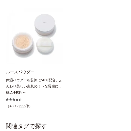
状態。そんな朝と午後の肌状態の違
フォーカス効果で肌のアラや影をぼ
いに着目しました。乾燥や皮脂分泌
かし、毛穴やくすみもサラッとカバ
でくずれて毛穴に落ちたファンデー
ー。ふんわり軽いつけごこちながら
ションのすき間にフィットし、凹凸
美肌質感を叶えます。さらに花粉や
や毛穴をフラットに整えます。また
ちり・ホコリ、紫外線などの外的刺
お直しと同時にうるおいを補給。さ
激から肌をガードします。スキンケ
らに余分な皮脂を吸着して、水分と
ア後にこれひとつでライトメイク効
皮脂のバランスをコントロールし、
果。クレンジング不要で、紫外線吸
メイクがくずれにくい肌へ。“立て
収剤やグリセリン、パラベンもフリ
直す”ことにこだわった設計で、メ
ー処方。肌を休ませたい日、リモー
イクがくずれた肌にすんなりなじ
トワークの時、近所へちょこっとお
み、ポンポンするだけでキレイが復
出かけする時など、しっかりメイク
ルースパウダー
活します。リキッド、クッション、
は負担に感じる日におすすめです。
保湿パウダーを贅沢に50％配合。ふ
パウダー、どんなファンデーション
んわり美しい素肌のような質感にな
の上に重ねてもOK。携帯に便利な
りながらもうるおいとツヤを叶える
税込440円～
コンパクトタイプです。
フェイスパウダー。朝の仕上がりの
クオリティが全然違う！ まるで美
（4.27 /
686
件）
しい素肌のような質感を叶えるルー
スパウダー（お粉）です。リキッド
タイプのファンデーションを使って
関連タグで探す
も、仕上げがパサパサのお粉ではせ