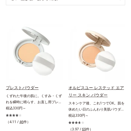
プレストパウダー
オルビスユー レステッド エア
リー スキン パウダー
くずれた午後の肌に。くすみ・くず
れを瞬時に晴らす、お直し用プレス
スキンケア後、これ1つでOK。肌を
トパウダー。くすみ・くずれを瞬時
税込330円～
休めたい日のふんわり美肌パウダ
に晴らす、お直し用のプレストパウ
ー。ふんわり美肌が叶う、うるおい
税込330円～
ダーです。朝のメイクから時間が経
パウダーです。3色の光を操るパウ
（4.11 /
46
件）
った肌は、どんよりくすんだ肌曇り
ダーがツヤと透明感を演出。ソフト
（3.97 /
69
件）