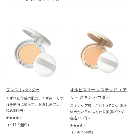
プレストパウダー
オルビスユー レステッド エア
リー スキン パウダー
くずれた午後の肌に。くすみ・くず
れを瞬時に晴らす、お直し用プレス
スキンケア後、これ1つでOK。肌を
トパウダー。くすみ・くずれを瞬時
税込330円～
休めたい日のふんわり美肌パウダ
に晴らす、お直し用のプレストパウ
ー。ふんわり美肌が叶う、うるおい
税込330円～
ダーです。朝のメイクから時間が経
パウダーです。3色の光を操るパウ
（4.11 /
46
件）
った肌は、どんよりくすんだ肌曇り
ダーがツヤと透明感を演出。ソフト
（3.97 /
69
件）