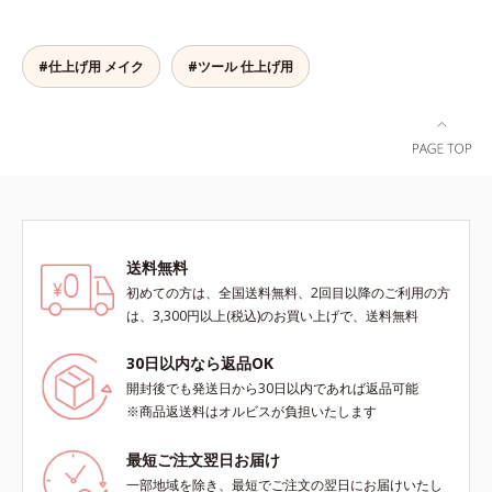
っかくのツヤが台無しに…。オルビ
スのルースパウダーは、ほんのり光
をまとったグロウニュアンスパウダ
#仕上げ用 メイク
#ツール 仕上げ用
ーを新配合。リキッドのツヤ感を活
かしながらも、ふんわりと軽やかな
サラツヤ肌へと、仕上がり質感を格
上げします。うるおいパウダーを
50％配合し、さらに浸透型ヒアルロ
ン酸エキスも加えることで、お粉な
がら肌をしっとりと仕上げます。
送料無料
初めての方は、全国送料無料、2回目以降のご利用の方
は、3,300円以上(税込)のお買い上げで、送料無料
30日以内なら返品OK
開封後でも発送日から30日以内であれば返品可能
※商品返送料はオルビスが負担いたします
最短ご注文翌日お届け
一部地域を除き、最短でご注文の翌日にお届けいたし