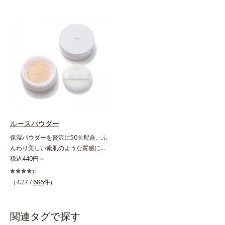
状態。そんな朝と午後の肌状態の違
フォーカス効果で肌のアラや影をぼ
いに着目しました。乾燥や皮脂分泌
かし、毛穴やくすみもサラッとカバ
でくずれて毛穴に落ちたファンデー
ー。ふんわり軽いつけごこちながら
ションのすき間にフィットし、凹凸
美肌質感を叶えます。さらに花粉や
や毛穴をフラットに整えます。また
ちり・ホコリ、紫外線などの外的刺
お直しと同時にうるおいを補給。さ
激から肌をガードします。スキンケ
らに余分な皮脂を吸着して、水分と
ア後にこれひとつでライトメイク効
皮脂のバランスをコントロールし、
果。クレンジング不要で、紫外線吸
メイクがくずれにくい肌へ。“立て
収剤やグリセリン、パラベンもフリ
直す”ことにこだわった設計で、メ
ー処方。肌を休ませたい日、リモー
イクがくずれた肌にすんなりなじ
トワークの時、近所へちょこっとお
み、ポンポンするだけでキレイが復
出かけする時など、しっかりメイク
ルースパウダー
活します。リキッド、クッション、
は負担に感じる日におすすめです。
保湿パウダーを贅沢に50％配合。ふ
パウダー、どんなファンデーション
んわり美しい素肌のような質感にな
の上に重ねてもOK。携帯に便利な
りながらもうるおいとツヤを叶える
税込440円～
コンパクトタイプです。
フェイスパウダー。朝の仕上がりの
クオリティが全然違う！ まるで美
（4.27 /
686
件）
しい素肌のような質感を叶えるルー
スパウダー（お粉）です。リキッド
タイプのファンデーションを使って
関連タグで探す
も、仕上げがパサパサのお粉ではせ