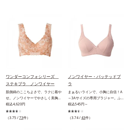
ワンダーコンフォシリーズ
ノンワイヤー・パッテッドブ
ステキブラ ノンワイヤー
ラ
肌側綿のここちよさで、ラクに着や
まぁるいラインで、小胸に自信！A
せ。ノンワイヤーでやさしく美胸
～3Aサイズの専用ブラジャー。ふ
に！。締めつけないで、着やせする
税込4,620円
んわりナチュラルなラインノンワイ
税込545円～
「これが補整下着なの？」と驚くほ
ヤーで自然な形にボリュームアップ
どのやさしさで、美しいラインへ。
できる「小胸さん用のブラジャー」
（3.75 /
73
件）
（3.74 /
43
件）
締めつけ感や苦しさなく、ラクに着
です。ナチュラルなラインで、ふん
やせをかなえる「ワンダーコンフォ
わり形を整えることにこだわり、モ