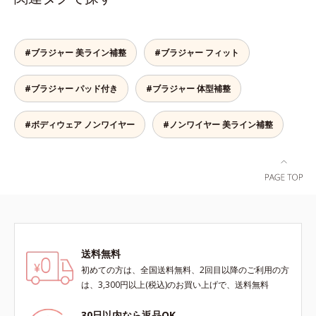
ラは、こちら
てもズレません。セル芯部分は7層
になったシェイプパネルを採用。パ
ネル全体で脇まわりをサポートし、
バストをしっかりホールド。脇がす
#ブラジャー 美ライン補整
#ブラジャー フィット
っきりしたメリハリのある上向きバ
ストをつくるから、上半身を一回り
#ブラジャー パッド付き
#ブラジャー 体型補整
ほっそり見せてくれます。※価格は
サイズによって異なります。
#ボディウェア ノンワイヤー
#ノンワイヤー 美ライン補整
送料無料
初めての方は、全国送料無料、2回目以降のご利用の方
は、3,300円以上(税込)のお買い上げで、送料無料
30日以内なら返品OK