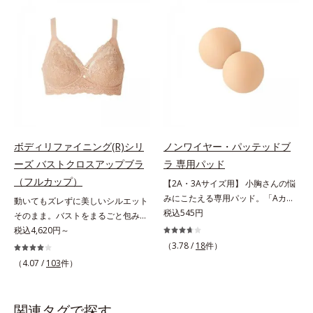
シリーズ」。肌側は高級スーピマ綿
ールドカップで自然な丸みをメイ
を使用し、しなやかでやわらかな肌
ク。脇肉もスッキリおさえて、上半
触り。広い面で体の凹凸をなめらか
身全体のラインに自信が持てます。
に整え、大人のボディを美しいシル
胸にやさしいつけごこち保型性の高
エットへと導きます。美しいバスト
いモールドカップなので、薄いのに
ラインへノンワイヤーでやさしく美
美ラインをキープします。肌ざわり
胸をメイクするブラです。幅広のス
のよい綿素材で、胸へのやさしさも
トラップで肩への負担がなく、一日
満点です。パカパカ浮かない！カッ
中ラクラク。立体パターンと面で持
プの間に伸び止め素材を内蔵してい
ち上げる設計で、美しいバストライ
るので、ズレずに安定をキープしま
ボディリファイニング(R)シリ
ノンワイヤー・パッテッドブ
ンに整えます。脇も背中もすっきり
す。パカパカ浮くというお悩みも解
ーズ バストクロスアップブラ
ラ 専用パッド
補整脇からバック部は幅広設計で、
消し、かがむ時も胸元が気になりま
（フルカップ）
【2A・3Aサイズ用】 小胸さんの悩
やわらかい背中のお肉をカバーしま
せん。このブラジャーはAカップ
みにこたえる専用パッド。「Aカッ
動いてもズレずに美しいシルエット
す。硬いセル芯ではなく、生地を2
（パッドなし）のご用意となりま
プより小さい」とお悩みの方でも大
税込545円
そのまま。バストをまるごと包みこ
重に重ねて脇肉もしっかりホール
す。AA・AAAサイズの方は、別売
丈夫。AA・AAAサイズの方に、ノ
み、上向きバストへ。体にフィット
税込4,620円～
ド。後ろ姿もすっきりキレイに変身
りの専用パッドをご購入いただき、
ンワイヤー・パッテッドブラと組み
して、ラクな着用感のノンワイヤー
します。
ブラジャーと組み合わせてご使用く
（3.78 /
18
件）
合わせて使用する別売りの専用パッ
タイプ。カップ下部分に、パワーネ
ださい。 ・ノンワイヤー・パッテ
（4.07 /
103
件）
ドをご用意しました。胸の大きさに
ットをクロスさせたアクティブクロ
ッドブラ 専用パッドは、こちら
あわせたボリュームアップが可能で
ス(R)設計を採用。体の動きにあわせ
す。・ノンワイヤー・パッテッドブ
て2枚の生地が交差するから、動い
関連タグで探す