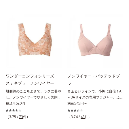
ワンダーコンフォシリーズ
ノンワイヤー・パッテッドブ
ステキブラ ノンワイヤー
ラ
肌側綿のここちよさで、ラクに着や
まぁるいラインで、小胸に自信！A
せ。ノンワイヤーでやさしく美胸
～3Aサイズの専用ブラジャー。ふ
に！。締めつけないで、着やせする
税込4,620円
んわりナチュラルなラインノンワイ
税込545円～
「これが補整下着なの？」と驚くほ
ヤーで自然な形にボリュームアップ
どのやさしさで、美しいラインへ。
できる「小胸さん用のブラジャー」
（3.75 /
73
件）
（3.74 /
43
件）
締めつけ感や苦しさなく、ラクに着
です。ナチュラルなラインで、ふん
やせをかなえる「ワンダーコンフォ
わり形を整えることにこだわり、モ