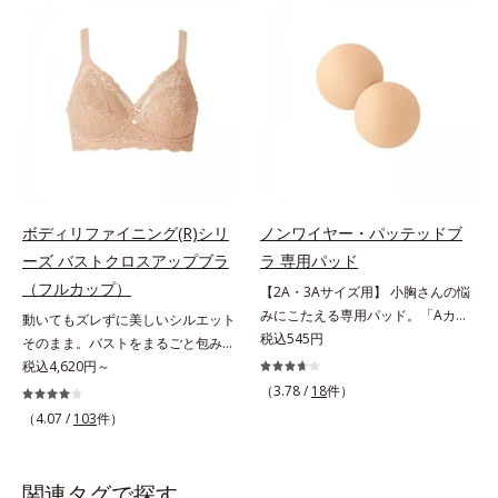
シリーズ」。肌側は高級スーピマ綿
ールドカップで自然な丸みをメイ
を使用し、しなやかでやわらかな肌
ク。脇肉もスッキリおさえて、上半
触り。広い面で体の凹凸をなめらか
身全体のラインに自信が持てます。
に整え、大人のボディを美しいシル
胸にやさしいつけごこち保型性の高
エットへと導きます。美しいバスト
いモールドカップなので、薄いのに
ラインへノンワイヤーでやさしく美
美ラインをキープします。肌ざわり
胸をメイクするブラです。幅広のス
のよい綿素材で、胸へのやさしさも
トラップで肩への負担がなく、一日
満点です。パカパカ浮かない！カッ
中ラクラク。立体パターンと面で持
プの間に伸び止め素材を内蔵してい
ち上げる設計で、美しいバストライ
るので、ズレずに安定をキープしま
ボディリファイニング(R)シリ
ノンワイヤー・パッテッドブ
ンに整えます。脇も背中もすっきり
す。パカパカ浮くというお悩みも解
ーズ バストクロスアップブラ
ラ 専用パッド
補整脇からバック部は幅広設計で、
消し、かがむ時も胸元が気になりま
（フルカップ）
【2A・3Aサイズ用】 小胸さんの悩
やわらかい背中のお肉をカバーしま
せん。このブラジャーはAカップ
みにこたえる専用パッド。「Aカッ
動いてもズレずに美しいシルエット
す。硬いセル芯ではなく、生地を2
（パッドなし）のご用意となりま
プより小さい」とお悩みの方でも大
税込545円
そのまま。バストをまるごと包みこ
重に重ねて脇肉もしっかりホール
す。AA・AAAサイズの方は、別売
丈夫。AA・AAAサイズの方に、ノ
み、上向きバストへ。体にフィット
税込4,620円～
ド。後ろ姿もすっきりキレイに変身
りの専用パッドをご購入いただき、
ンワイヤー・パッテッドブラと組み
して、ラクな着用感のノンワイヤー
します。
ブラジャーと組み合わせてご使用く
（3.78 /
18
件）
合わせて使用する別売りの専用パッ
タイプ。カップ下部分に、パワーネ
ださい。 ・ノンワイヤー・パッテ
（4.07 /
103
件）
ドをご用意しました。胸の大きさに
ットをクロスさせたアクティブクロ
ッドブラ 専用パッドは、こちら
あわせたボリュームアップが可能で
ス(R)設計を採用。体の動きにあわせ
す。・ノンワイヤー・パッテッドブ
て2枚の生地が交差するから、動い
関連タグで探す