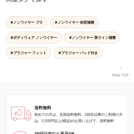
ラは、こちら
てもズレません。セル芯部分は7層
になったシェイプパネルを採用。パ
ネル全体で脇まわりをサポートし、
バストをしっかりホールド。脇がす
#ノンワイヤー ブラ
#ノンワイヤー 体型補整
っきりしたメリハリのある上向きバ
ストをつくるから、上半身を一回り
#ボディウェア ノンワイヤー
#ノンワイヤー 美ライン補整
ほっそり見せてくれます。※価格は
サイズによって異なります。
#ブラジャー フィット
#ブラジャー パッド付き
送料無料
初めての方は、全国送料無料、2回目以降のご利用の方
は、3,300円以上(税込)のお買い上げで、送料無料
30日以内なら返品OK