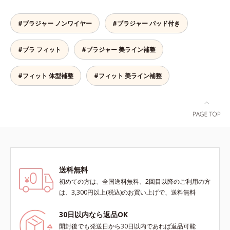
す。
ネル全体で脇まわりをサポートし、
バストをしっかりホールド。脇がす
#ブラジャー ノンワイヤー
#ブラジャー パッド付き
っきりしたメリハリのある上向きバ
ストをつくるから、上半身を一回り
#ブラ フィット
#ブラジャー 美ライン補整
ほっそり見せてくれます。※価格は
サイズによって異なります。
#フィット 体型補整
#フィット 美ライン補整
送料無料
初めての方は、全国送料無料、2回目以降のご利用の方
は、3,300円以上(税込)のお買い上げで、送料無料
30日以内なら返品OK
開封後でも発送日から30日以内であれば返品可能