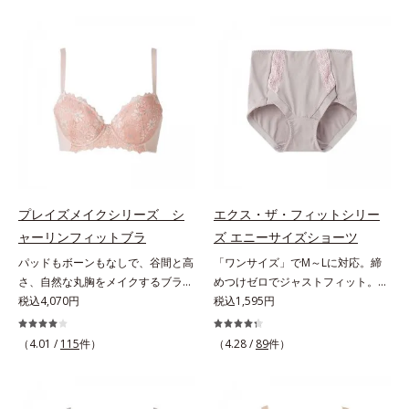
ーさんのお悩み」1.4万件を集め、
ズ」。ウエストメイクショーツは、
それを徹底分析して設計しました。
360°フィットして、自然なくびれ
＊オルビスWeb「キクラボ」でのア
を簡単にメイクします。ウエスト部
ンケート結果（2018年5月時点）大
は吸いつくようにフィット。フロン
きめバストに極楽フィット＆スッキ
ト＆マチの肌側は、綿100％素材で
リ細見せグラマーさんのための特殊
ここちよく快適です。
設計を行っています。大きめバスト
を圧迫せずにふんわりフィットしつ
つ、サイドはお肉を流さずスッキリ
細く見せます。E65～H85まで、17
種類のサイズをご用意多くのグラマ
プレイズメイクシリーズ シ
エクス・ザ・フィットシリー
ーさんに対応すべく、幅広く細かな
ャーリンフィットブラ
ズ エニーサイズショーツ
サイズ展開を行いました。
パッドもボーンもなしで、谷間と高
「ワンサイズ」でM～Lに対応。締
さ、自然な丸胸をメイクするブラ。
めつけゼロでジャストフィット。太
体とブラが一体になる新感覚で、自
税込4,070円
ももやお尻に合わせて形が変わる！
税込1,595円
然な丸胸メイク「ありのままの自分
驚愕のワンサイズショーツヒップサ
で美しくなる」という思想の「プレ
イズが、Mの方もLの方もはけるワ
（4.01 /
115
件）
（4.28 /
89
件）
イズメイクシリーズ」。シャーリン
ンサイズショーツです。「ハンモッ
フィットブラは、パッドやボーンな
ク構造」の2重生地で、どんな体型
どの矯正ツールを使わずに、どんな
でも包み込むようにジャストフィッ