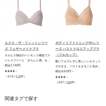
胸にも「谷間と高さとキレイな丸
ト。まるでオーダーメイドのような
み」をメイクします。オフィス服か
フィット感です。また、3種類の素
らTシャツまで使えるマルチなブラ
材を使い分けて、はみ出しやくいこ
です。
みを防止します。
エクス・ザ・フィットシリー
ボディリファイニング(R)シリ
ズ フェザーメイクブラ
ーズ バストクロスアップブラ
（フルカップ）
オルビス独自のハンモック構造でス
トレスフリーと「きちんと感」を両
動いてもズレずに美しいシルエット
立。あなたに合わせて形が変わる！
税込3,740円
そのまま。バストをまるごと包みこ
「きちんとフリー」ブラ体の動きや
み、上向きバストへ。体にフィット
税込4,620円～
形に合わせて、包み込むように形が
して、ラクな着用感のノンワイヤー
（4.16 /
113
件）
変わるブラです。オルビス独自の
タイプ。カップ下部分に、パワーネ
（4.07 /
103
件）
「ハンモック構造」で、ストレスフ
ットをクロスさせたアクティブクロ
リーと「見た目のきちんと感」を両
ス(R)設計を採用。体の動きにあわせ
立します。さらに「4枚仕立ての丸
て2枚の生地が交差するから、動い
関連タグで探す
胸カップ」「L字ワイヤー」「幅広
てもズレません。セル芯部分は7層
ヘム」など、こだわり機能が満載で
になったシェイプパネルを採用。パ