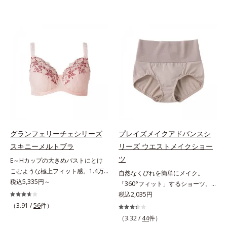
グランフェリーチェシリーズ
プレイズメイクアドバンスシ
スキニーメルトブラ
リーズ ウエストメイクショー
ツ
E～Hカップの大きめバストにとけ
こむような極上フィット感。1.4万
自然なくびれを簡単にメイク。
件＊のお悩みを聞き、8,000人のお
税込5,335円～
「360°フィット」するショーツ。
客様と開発「私には合うブラがな
フロント＆マチの肌側は綿100％素
税込2,035円
い…」と秘かに苦しむグラマーさん
材でここちいい「大人世代のボディ
（3.91 /
56
件）
のために、同じ悩みを持つオルビス
を美しく魅せる」という発想の「プ
（3.32 /
44
件）
担当者が開発。Web調査で「グラマ
レイズメイクアドバンスシリー