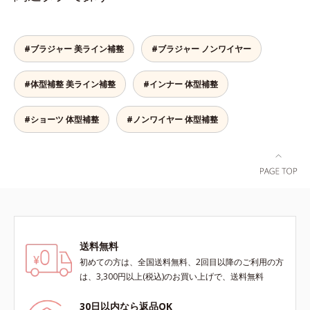
てもズレません。セル芯部分は7層
に整え、大人のボディを美しいシル
になったシェイプパネルを採用。パ
エットへと導きます。美しいバスト
ネル全体で脇まわりをサポートし、
ラインへノンワイヤーでやさしく美
バストをしっかりホールド。脇がす
#ブラジャー 美ライン補整
#ブラジャー ノンワイヤー
胸をメイクするブラです。幅広のス
っきりしたメリハリのある上向きバ
トラップで肩への負担がなく、一日
ストをつくるから、上半身を一回り
#体型補整 美ライン補整
#インナー 体型補整
中ラクラク。立体パターンと面で持
ほっそり見せてくれます。※価格は
ち上げる設計で、美しいバストライ
サイズによって異なります。
ンに整えます。脇も背中もすっきり
#ショーツ 体型補整
#ノンワイヤー 体型補整
補整脇からバック部は幅広設計で、
やわらかい背中のお肉をカバーしま
す。硬いセル芯ではなく、生地を2
重に重ねて脇肉もしっかりホール
ド。後ろ姿もすっきりキレイに変身
します。
送料無料
初めての方は、全国送料無料、2回目以降のご利用の方
は、3,300円以上(税込)のお買い上げで、送料無料
30日以内なら返品OK