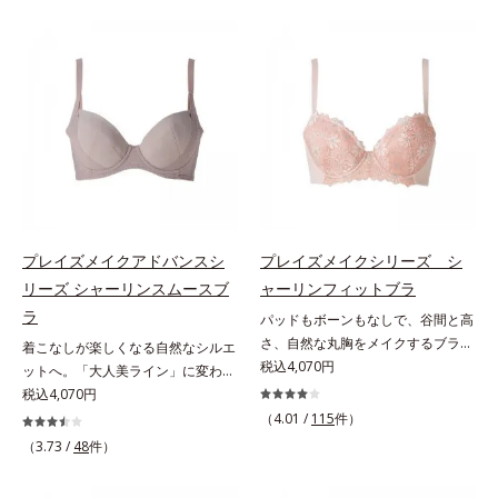
ーさんのお悩み」1.4万件を集め、
ズ」。ウエストメイクショーツは、
それを徹底分析して設計しました。
360°フィットして、自然なくびれ
＊オルビスWeb「キクラボ」でのア
を簡単にメイクします。ウエスト部
ンケート結果（2018年5月時点）大
は吸いつくようにフィット。フロン
きめバストに極楽フィット＆スッキ
ト＆マチの肌側は、綿100％素材で
リ細見せグラマーさんのための特殊
ここちよく快適です。
設計を行っています。大きめバスト
を圧迫せずにふんわりフィットしつ
つ、サイドはお肉を流さずスッキリ
細く見せます。E65～H85まで、17
種類のサイズをご用意多くのグラマ
プレイズメイクアドバンスシ
プレイズメイクシリーズ シ
ーさんに対応すべく、幅広く細かな
リーズ シャーリンスムースブ
ャーリンフィットブラ
サイズ展開を行いました。
ラ
パッドもボーンもなしで、谷間と高
さ、自然な丸胸をメイクするブラ。
着こなしが楽しくなる自然なシルエ
体とブラが一体になる新感覚で、自
税込4,070円
ットへ。「大人美ライン」に変わる
然な丸胸メイク「ありのままの自分
ブラ。広い「シャーリングカップ」
税込4,070円
で美しくなる」という思想の「プレ
で、そげ胸に丸みメイク「大人世代
（4.01 /
115
件）
イズメイクシリーズ」。シャーリン
のボディを美しく魅せる」という発
（3.73 /
48
件）
フィットブラは、パッドやボーンな
想の「プレイズメイクアドバンスシ
どの矯正ツールを使わずに、どんな
リーズ」。シャーリンスムースブラ