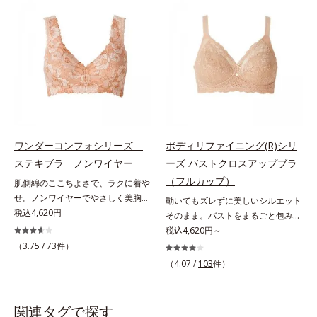
胸にも「谷間と高さとキレイな丸
は、広い「シャーリングカップ」
み」をメイクします。オフィス服か
で、そげ胸に自然な丸みをメイク。
らTシャツまで使えるマルチなブラ
なめすように包み込んで、背中も脇
です。
も段差すっきり。タイトなニットで
もキレイに着こなせる「大人美ライ
ン」に変わります。
ワンダーコンフォシリーズ
ボディリファイニング(R)シリ
ステキブラ ノンワイヤー
ーズ バストクロスアップブラ
（フルカップ）
肌側綿のここちよさで、ラクに着や
せ。ノンワイヤーでやさしく美胸
動いてもズレずに美しいシルエット
に！。締めつけないで、着やせする
税込4,620円
そのまま。バストをまるごと包みこ
「これが補整下着なの？」と驚くほ
み、上向きバストへ。体にフィット
税込4,620円～
どのやさしさで、美しいラインへ。
して、ラクな着用感のノンワイヤー
（3.75 /
73
件）
締めつけ感や苦しさなく、ラクに着
タイプ。カップ下部分に、パワーネ
（4.07 /
103
件）
やせをかなえる「ワンダーコンフォ
ットをクロスさせたアクティブクロ
シリーズ」。肌側は高級スーピマ綿
ス(R)設計を採用。体の動きにあわせ
を使用し、しなやかでやわらかな肌
て2枚の生地が交差するから、動い
関連タグで探す
触り。広い面で体の凹凸をなめらか