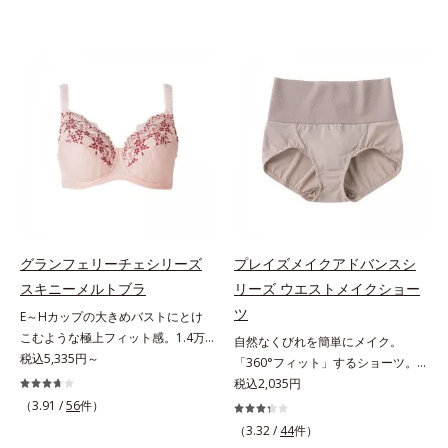
グランフェリーチェシリーズ
プレイズメイクアドバンスシ
スキニーメルトブラ
リーズ ウエストメイクショー
ツ
E～Hカップの大きめバストにとけ
こむような極上フィット感。1.4万
自然なくびれを簡単にメイク。
件＊のお悩みを聞き、8,000人のお
税込5,335円～
「360°フィット」するショーツ。
客様と開発「私には合うブラがな
フロント＆マチの肌側は綿100％素
税込2,035円
い…」と秘かに苦しむグラマーさん
材でここちいい「大人世代のボディ
（3.91 /
56
件）
のために、同じ悩みを持つオルビス
を美しく魅せる」という発想の「プ
（3.32 /
44
件）
担当者が開発。Web調査で「グラマ
レイズメイクアドバンスシリー