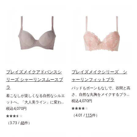
ーさんのお悩み」1.4万件を集め、
ズ」。ウエストメイクショーツは、
それを徹底分析して設計しました。
360°フィットして、自然なくびれ
＊オルビスWeb「キクラボ」でのア
を簡単にメイクします。ウエスト部
ンケート結果（2018年5月時点）大
は吸いつくようにフィット。フロン
きめバストに極楽フィット＆スッキ
ト＆マチの肌側は、綿100％素材で
リ細見せグラマーさんのための特殊
ここちよく快適です。
設計を行っています。大きめバスト
を圧迫せずにふんわりフィットしつ
つ、サイドはお肉を流さずスッキリ
細く見せます。E65～H85まで、17
種類のサイズをご用意多くのグラマ
プレイズメイクアドバンスシ
プレイズメイクシリーズ シ
ーさんに対応すべく、幅広く細かな
リーズ シャーリンスムースブ
ャーリンフィットブラ
サイズ展開を行いました。
ラ
パッドもボーンもなしで、谷間と高
さ、自然な丸胸をメイクするブラ。
着こなしが楽しくなる自然なシルエ
体とブラが一体になる新感覚で、自
税込4,070円
ットへ。「大人美ライン」に変わる
然な丸胸メイク「ありのままの自分
ブラ。広い「シャーリングカップ」
税込4,070円
で美しくなる」という思想の「プレ
で、そげ胸に丸みメイク「大人世代
（4.01 /
115
件）
イズメイクシリーズ」。シャーリン
のボディを美しく魅せる」という発
（3.73 /
48
件）
フィットブラは、パッドやボーンな
想の「プレイズメイクアドバンスシ
どの矯正ツールを使わずに、どんな
リーズ」。シャーリンスムースブラ