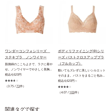
胸にも「谷間と高さとキレイな丸
は、広い「シャーリングカップ」
み」をメイクします。オフィス服か
で、そげ胸に自然な丸みをメイク。
らTシャツまで使えるマルチなブラ
なめすように包み込んで、背中も脇
です。
も段差すっきり。タイトなニットで
もキレイに着こなせる「大人美ライ
ン」に変わります。
ワンダーコンフォシリーズ
ボディリファイニング(R)シリ
ステキブラ ノンワイヤー
ーズ バストクロスアップブラ
（フルカップ）
肌側綿のここちよさで、ラクに着や
せ。ノンワイヤーでやさしく美胸
動いてもズレずに美しいシルエット
に！。締めつけないで、着やせする
税込4,620円
そのまま。バストをまるごと包みこ
「これが補整下着なの？」と驚くほ
み、上向きバストへ。体にフィット
税込4,620円～
どのやさしさで、美しいラインへ。
して、ラクな着用感のノンワイヤー
（3.75 /
73
件）
締めつけ感や苦しさなく、ラクに着
タイプ。カップ下部分に、パワーネ
（4.07 /
103
件）
やせをかなえる「ワンダーコンフォ
ットをクロスさせたアクティブクロ
シリーズ」。肌側は高級スーピマ綿
ス(R)設計を採用。体の動きにあわせ
を使用し、しなやかでやわらかな肌
て2枚の生地が交差するから、動い
関連タグで探す
触り。広い面で体の凹凸をなめらか