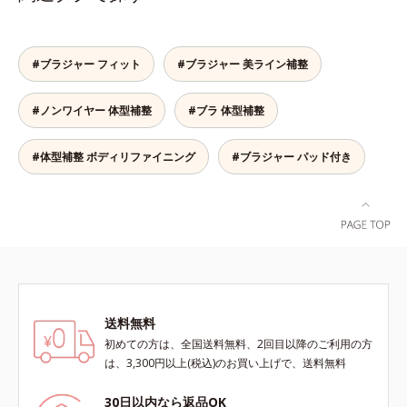
てもズレません。セル芯部分は7層
に整え、大人のボディを美しいシル
になったシェイプパネルを採用。パ
エットへと導きます。美しいバスト
ネル全体で脇まわりをサポートし、
ラインへノンワイヤーでやさしく美
バストをしっかりホールド。脇がす
#ブラジャー フィット
#ブラジャー 美ライン補整
胸をメイクするブラです。幅広のス
っきりしたメリハリのある上向きバ
トラップで肩への負担がなく、一日
ストをつくるから、上半身を一回り
#ノンワイヤー 体型補整
#ブラ 体型補整
中ラクラク。立体パターンと面で持
ほっそり見せてくれます。※価格は
ち上げる設計で、美しいバストライ
サイズによって異なります。
ンに整えます。脇も背中もすっきり
#体型補整 ボディリファイニング
#ブラジャー パッド付き
補整脇からバック部は幅広設計で、
やわらかい背中のお肉をカバーしま
す。硬いセル芯ではなく、生地を2
重に重ねて脇肉もしっかりホール
ド。後ろ姿もすっきりキレイに変身
します。
送料無料
初めての方は、全国送料無料、2回目以降のご利用の方
は、3,300円以上(税込)のお買い上げで、送料無料
30日以内なら返品OK