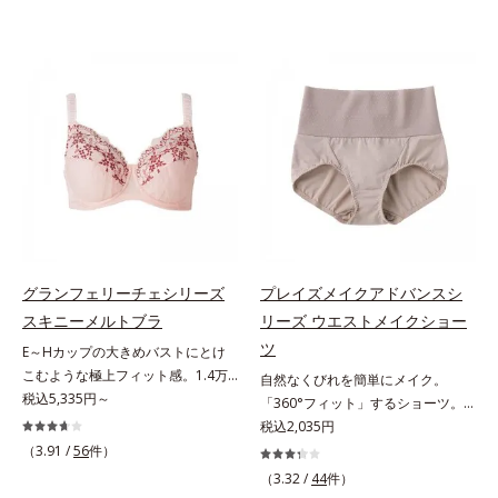
グランフェリーチェシリーズ
プレイズメイクアドバンスシ
スキニーメルトブラ
リーズ ウエストメイクショー
ツ
E～Hカップの大きめバストにとけ
こむような極上フィット感。1.4万
自然なくびれを簡単にメイク。
件＊のお悩みを聞き、8,000人のお
税込5,335円～
「360°フィット」するショーツ。
客様と開発「私には合うブラがな
フロント＆マチの肌側は綿100％素
税込2,035円
い…」と秘かに苦しむグラマーさん
材でここちいい「大人世代のボディ
（3.91 /
56
件）
のために、同じ悩みを持つオルビス
を美しく魅せる」という発想の「プ
（3.32 /
44
件）
担当者が開発。Web調査で「グラマ
レイズメイクアドバンスシリー