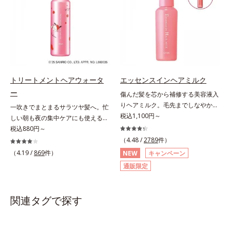
に保つ「3Dプロテクト成分(*2)」
リモニウム、フェノキシエタノー
(*2)」を配合することで、頭皮の油
と、うるおったツヤ髪に導く「ブレ
ル）*2 髪の乾燥、乾燥によるパサ
分と水分のバランスを整え、髪と頭
ンドボタニカルエキス(*2)」を配
つき*3 毛髪にうるおい、ハリを与
皮をすこやかに保ちます。さらにコ
合。艶やかな、ふんわりボリューム
えること
ンディショナーには髪の1本1本を均
美髪へ導きます。翌朝の手ぐしで納
一な膜で包み込む「プレスタイリン
得できる、褒められ髪をご体感くだ
グ成分(*3)」を採用し、コーティン
さい。*1 年齢に応じたお手入れの
グ効果により夜にしっかり整えた髪
こと *2 保湿成分
トリートメントヘアウォータ
エッセンスインヘアミルク
の形状をキープしやすい状態に整
ー
傷んだ髪を芯から補修する美容液入
え、スタイリングしやすい髪へ導き
りヘアミルク。毛先までしなやかな
一吹きでまとまるサラツヤ髪へ。忙
ます。深呼吸したくなる爽やかでや
美髪へ。パサつき、広がり、枝毛、
税込1,100円～
しい朝も夜の集中ケアにも使える美
さしいグリーン＆ハーブの香りで、
ツヤ不足・・・髪のお悩みは尽きな
髪ミスト。シュッとひと吹きで、理
税込880円～
毎日をタフに頑張る男性の心を解き
いもの。エッセンスインヘアミルク
想の髪になれるトリートメント。傷
ほぐします。*1 ラウリルグルコシ
（4.48 /
2789
件）
は、そんなお悩みを解決する洗い流
んだ髪のケアは毛先だけでなく、髪
ド、ラウリン酸ポリグリセリル-10
（4.19 /
869
件）
NEW
キャンペーン
さないタイプのトリートメントで
全体にアプローチすることが大切で
＝皮脂、スタイリング剤など複合的
通販限定
す。サロン業界注目の美髪成分
す。根元から瞬時にシルエットが整
な汚れを落とす成分*2 グリチルリ
「CMC類似成分(*1)」を配合。この
うから、誰でも簡単にプロ仕上げが
チン酸２K、アルテロモナス発酵エ
「CMC」は、髪内部の成分が流れ出
実現します。キューティクルの主成
キス（微生物由来）、イワベンケイ
関連タグで探す
るのを防ぐ重要な役割を担ってお
分で、髪のまとまりやサラサラな指
根エキス（植物由来）＝頭皮にうる
り、ダメージを受けてバラバラにな
通りを大きく左右する重要な美髪成
おいを与える保湿成分*3 PPG-3カ
りがちな髪内部の線維をくっつけま
分「18-MEA(*)」。毎日の生活の中
プリリルエーテル＝毛髪の水分・油