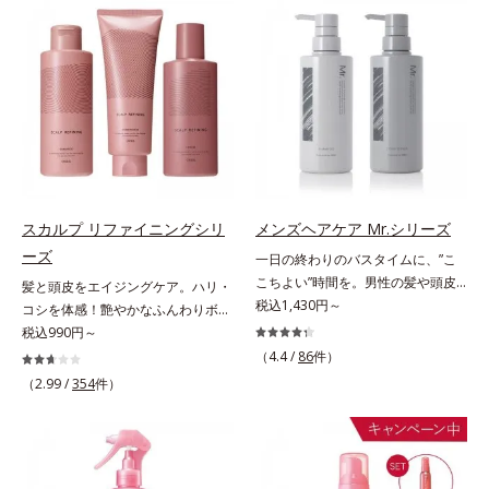
らに毛髪保護成分がダメージを受け
アプローチする、オルビスのモイス
ている部位に吸着して、キューティ
トセラムシリーズ。まるでスキンケ
クル表面をリペア。髪の内外にアプ
アアイテムのように美容液成分(*2)
ローチして、乾燥などの外的刺激か
を6つも配合。保水してうるおいを
ら守り抜き、ダメージ(*2)を立て直
逃さない成分と、深く浸透してうる
し(*3)ます。お風呂でシャンプー後
おいで満たす成分で、髪も地肌も贅
に適量を髪になじませ、置き時間は
沢にケアします。さらにうるおいを
0秒。なじませてすぐに洗い流す手
行き渡らせる浸透力と、うるおいを
軽さで、毛先までするんっとまとま
キープする保水力を誇る新技術を採
る、まるでサロン帰りのようなうる
用。髪のうねりを抑え、スタイリン
スカルプ リファイニングシリ
メンズヘアケア Mr.シリーズ
おうツヤ髪を叶えます。*1 毛髪補
グのしやすい、ずっと触れていたく
ーズ
一日の終わりのバスタイムに、”こ
修成分（イソステアリン酸、イソス
なるうるツヤ髪へと導きます。ヒノ
こちよい”時間を。男性の髪や頭皮
髪と頭皮をエイジングケア。ハリ・
テアロイル加水分解コラーゲン、イ
キ、ラベンダー、ゼラニウムによる
は汗や余分な皮脂に加え、ハードワ
税込1,430円～
コシを体感！艶やかなふんわりボリ
ソステアロイル加水分解シルク、ス
リフレッシュアロマの香りで、バス
ックスやスプレーなど性質が異なる
ューム美髪へ。「抜け毛が目立つ」
税込990円～
フィンゴ糖脂質、トコフェロール、
ルームがここちよいリラックス空間
汚れがたまりやすい環境にありま
「ボリュームがない」「ハリ・コシ
グリセリン、糖脂質、BG、イソス
（4.4 /
86
件）
に。*1 うねり、パサつき*2 保湿成
す。「フォーカスクレンジング成分
がない」という年齢による3大髪悩
テアリン酸、イソステアロイル加水
（2.99 /
354
件）
分
(*1)」を採用することで、髪や頭皮
みには、スカルプ リファイニング
分解コラーゲン、イソステアロイル
に負担をかけずに化学成分による汚
シリーズを！髪と地肌をエイジング
加水分解シルク、スフィンゴ糖脂
れも1度洗いで落とす設計のシャン
ケア(*1)する、オルビスの頭皮ケア
質、トコフェロール、グリセリン、
プーを実現しました。また、うるお
シリーズです。地肌と髪をすこやか
ヒアルロン酸ヒドロキシプロピルト
いを与える「バイオモイスト成分