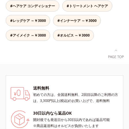
す。一度「CMC」を失うと自ら作り
で失われやすいため、すき間にダイ
分を保ち、髪をまとまりやすく整え
#ヘアケア コンディショナー
#トリートメント ヘアケア
出すことはできないので、補うケア
レクトに補うことで、瞬時に傷みの
る成分
が不可欠なのです。使用方法は簡
ないなめらかなツヤ髪に導きます。
#レッグケア ～￥3000
#インナーケア ～￥3000
単。適量を手にとって、タオルドラ
髪の内側のダメージもしっかり補修
イ後の髪（または乾いた髪）に、毛
するから、仕上がりは驚くほどふわ
先を中心になじませます。ドライヤ
っとなめらか！夜のドライヤー前に
#アイメイク ～￥3000
#オルビス ～￥3000
ーの熱を味方に、擬似キューティク
使えば、サロン帰りのようななめら
ルを作り、サラサラつるんの指通り
かさと指通りに。朝の寝ぐせ直しに
を実現します。さらに高保水ミルク
もおすすめです。* 18-MEA類似成
(*2)が、うるおいを逃がさないよう
分（セテアラミドエチルジエトニウ
に髪表面をコート。内外からのしっ
ム加水分解コメタンパク）配合＝毛
かりケアで、うるおい健康美髪をず
髪表面補修成分
っとキープします。*1 ダイズステ
ロール配合＝毛髪補修成分*2 ジエ
チルヘキサン酸ネオペンチルグリコ
送料無料
ール、ネオペンタン酸イソデシル配
初めての方は、全国送料無料、2回目以降のご利用の方
合＝保水効果の高い毛髪保護成分各
は、3,300円以上(税込)のお買い上げで、送料無料
商品の詳しい情報は商品ページをご
覧ください。・BEAUTY夏祭りは、
30日以内なら返品OK
こちら・エッセンスインヘアオイル
開封後でも発送日から30日以内であれば返品可能
は、こちら
※商品返送料はオルビスが負担いたします