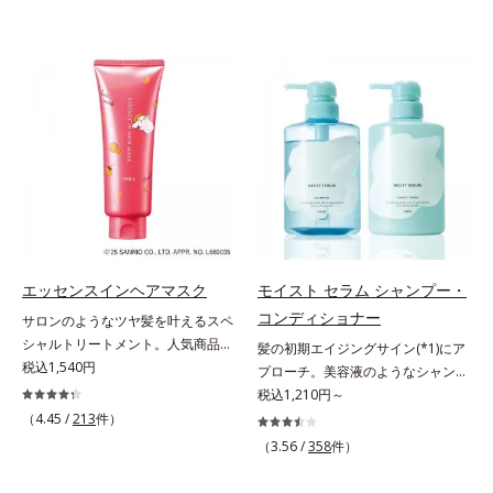
エッセンスインヘアマスク
モイスト セラム シャンプー・
コンディショナー
サロンのようなツヤ髪を叶えるスペ
シャルトリートメント。人気商品
髪の初期エイジングサイン(*1)にア
「エッセンスインヘアミルク」と同
税込1,540円
プローチ。美容液のようなシャンプ
じシリーズの、お風呂で美しいツヤ
ー＆コンディショナーで触れていた
税込1,210円～
髪を叶えるスペシャルヘアマスクで
くなるうるツヤ髪へ。「髪のうねり
（4.45 /
213
件）
す。シャンプー後のまっさらな髪の
が気になる」「乾燥してパサつく」
（3.56 /
358
件）
内部の通り道を押し広げて、毛髪補
「なんとなくまとまらない」といっ
修成分(*1)が髪の内部まで浸透。さ
た髪の初期エイジングサイン(*1)に