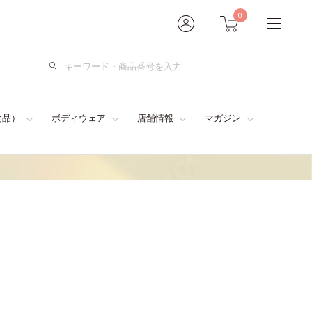
0
検
索
食品）
ボディウェア
店舗情報
マガジン