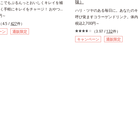
味）
こでもぷるんっとおいしくキレイを補
く手軽にキレイをチャージ！ おやつ
ハリ・ツヤのある毎日に。あなたのキ
と弾力のある毎日に欠かせない人気の
0円～
呼び覚ますコラーゲンドリンク。体内
を補給できる、スティック型ゼリーで
ンに着目したコラーゲンドリンクです
税込2,700円～
（4.5 /
427
件）
早い、分子の小さなコラーゲンが1袋
モンバームエキス。コラーゲンと相性
（3.97 /
132
件）
ーン
通販限定
1,000mg！さらにたった1gで約6リッ
素材を配合することで、あなたに眠る
キャンペーン
通販限定
水力をもつと言われるヒアルロン酸
子を呼び覚まします。「コラーゲンを
ンB6も加えました。コラーゲン特有
は実感しにくい」という方にこそおす
をできるだけカットした、まるでフル
に、分子が小さく吸収されやすい「低
のようにみずみずしいゼリーです。個
ゲン」を1本にたっぷり10,000mg配
ィックタイプだから、いつでもどこで
ト成分のビタミンC、スムーズに届け
いしくコラーゲンをチャージできま
キスも加わることで、毎日のハリ・ツ
共に気になる悩みも、おやつやデザー
りと応援します。山形県産のラ・フラ
んっと食べて解消を目指しましょう。
使用した、すっきり飲みやすい味わい
＆1袋20kcalで、ダイエット中でも安
ェインのため、大事なイベント前のケ
商品の詳しい情報は商品ページをご覧
おやすみ前にもおすすめです。各商品
・BEAUTY夏祭りは、こちら
報は商品ページをご覧ください。・BE
りは、こちら