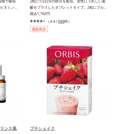
段階で吸収
2粒に1/2日分の鉄分を配合。女性にうれしい葉
ビタミン
酸をプラスしたタブレットタイプ。2粒にプルー
能食品です
ン約50個分（*1）もの鉄分を配合し、さらに女
税込1,782円
を助けると
性周期をサポートする葉酸をプラスしました。甘
（4.4 /
569
件）
。2粒にレ
酸っぱくて続けやすい、ストロベリー風味です。
通販限定
配合しまし
*1 : 「五訂増補日本食品標準成分表2010」よ
、持続力を
り、プルーン（乾）1個（10.6g）として可食部
い、レモン
換算した場合。
国清涼飲料工
（120g）
。
フランス風
プチシェイク