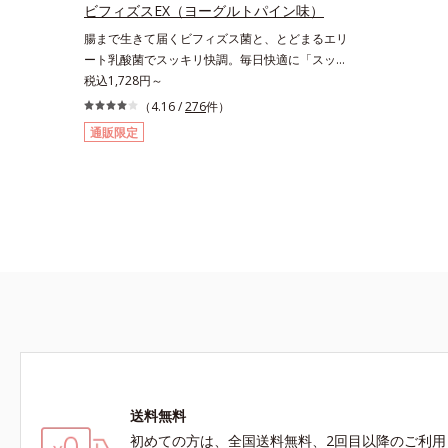
ビフィズスEX（ヨーグルトパイン味）
腸まで生きて届くビフィズス菌と、とどまるエリ
ート乳酸菌でスッキリ快調。毎日快適に「スッキ
リ」を実感できるよう、菌の種類にこだわりまし
税込1,728円～
た。生きて腸まで届くビフィズス菌150億個と悪
（4.16 /
276
件）
玉菌の増殖を抑えるといわれる、ラクトフェリン
通販限定
30mgをミックス。さらに乳酸菌は「有胞子性乳
酸菌」を採用。1袋あたり2億個を配合していま
す。この乳酸菌は熱や酸にも強く、腸内にとどま
りながら増える性質を持っています。クセのない
ヨーグルトパイン味の顆粒タイプで「毎日飲むの
が楽しみ」「水がなくても口の中でサッと溶け
る」などおいしさと手軽さが好評です。
送料無料
初めての方は、全国送料無料、2回目以降のご利用