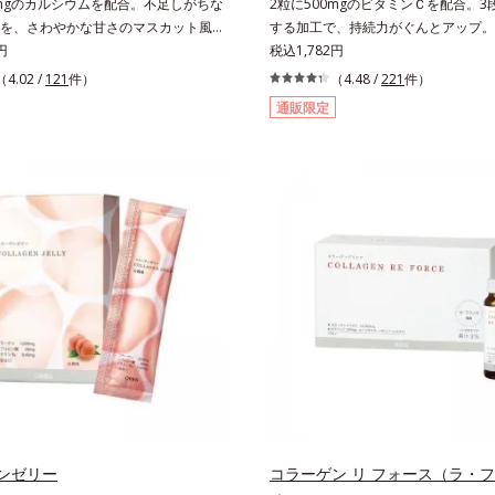
0mgのカルシウムを配合。不足しがちな
2粒に500mgのビタミンＣを配合。3
を、さわやかな甘さのマスカット風味
する加工で、持続力がぐんとアップ。
お魚約4.5尾分（*1）のカルシウムを
円
C（レモン＆ライム風味）は、栄養機
税込1,782円
ブレット。どんどん不足していくカル
ビタミンCは、皮膚や粘膜の健康維持
（4.02 /
121
件）
（4.48 /
221
件）
手軽においしくチャージできる、さわ
ともに、抗酸化作用を持つ栄養素です
通販限定
マスカット風味です。*1 : 「五訂増
モン約25個分（*1）のビタミンCを
標準成分表2010」より、さんま
た。3段階でゆっくり吸収する加工で
175gとして可食部換算した場合。
高めています。程よい酸味で食べやす
＆ライム風味です。*1 : 社団法人全
業会の取り決めに基づきレモン果実1個
当り20mgとして可食部換算した場合
ンゼリー
コラーゲン リ フォース（ラ・