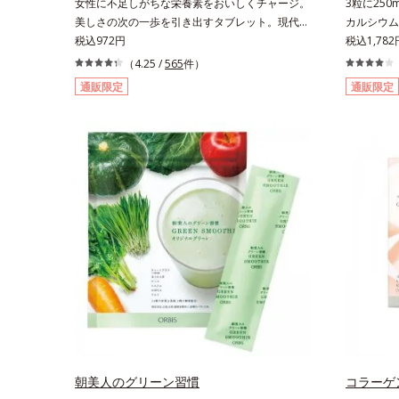
女性に不足しがちな栄養素をおいしくチャージ。
3粒に25
美しさの次の一歩を引き出すタブレット。現代女
カルシウム
性に不足しがちな栄養素に着目。ぽいっとひと口
税込972円
で。3粒に
税込1,782
補いやすい６種類の「キレイの素」、タブレット
配合したタ
（4.25 /
565
件）
タイプのサプリメントシリーズです。女性の不足
シウムを、
通販限定
通販限定
栄養素No.1 鉄分に葉酸をプラス、印象づける晴
やかな甘さの
れやかな表情を目指す「鉄＆葉酸」、独自加工の
補日本食品
ビタミンCでキレイと健康をサポートする「ビタ
（生）1尾
ミンC＆ビタミンB2」、スムーズなリズムづくり
で快調を目指す「オリゴ糖＆酵素」、いつだって
イキイキ、あなたらしい表情をサポートする「ビ
タミンB群＆アミノ酸」、スマホ漬けの日々をケ
アしてうるっとクリアな1日のスタートに「ビタ
ミンA＆ルテイン」、紫外線を気にかける女性こ
そ不足しやすい栄養素をチャージして、安定した
美しさをサポートする「カルシウム＆ビタミン
D」の全６種類。体の中からキレイの土台を整
え、美しさの次の一歩を引き出します。水なしで
OK、持ち歩きやすいパウチタイプなので、いつ
でもどこでも手軽にカリッとチャージ。フルーツ
風味だから、おやつ感覚でおいしく楽しく続けら
朝美人のグリーン習慣
コラーゲ
れます。