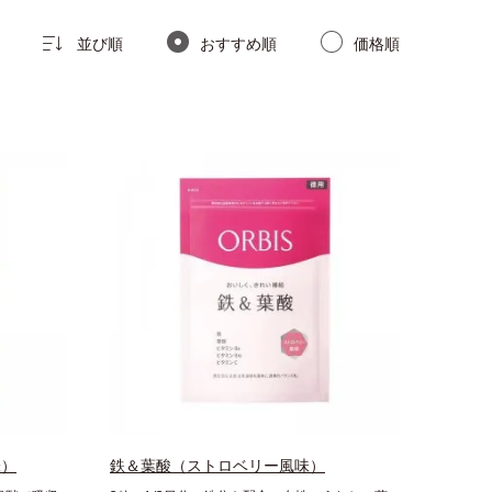
並び順
おすすめ順
価格順
味）
鉄＆葉酸（ストロベリー風味）