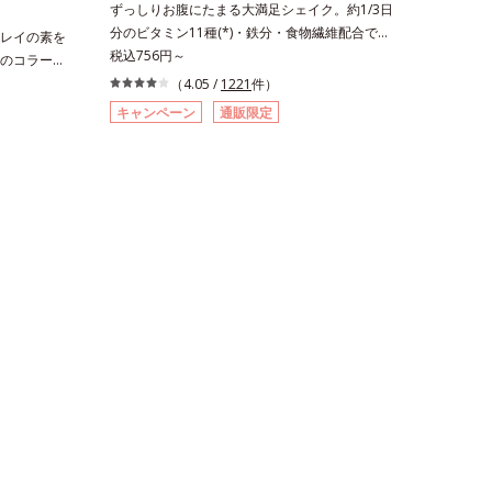
ずっしりお腹にたまる大満足シェイク。約1/3日
分のビタミン11種(*)・鉄分・食物繊維配合でダ
レイの素を
イエットと美容をしっかりサポート。食事とおき
税込756円～
のコラーゲ
かえるだけで簡単にカロリーを抑えつつ、果実の
。秘密はレ
（4.05 /
1221
件）
いいところをまるごと使って栄養バランスUP。
のいい美容
キャンペーン
通販限定
食物繊維やビタミン、鉄分などの不足しがちな栄
キレイの因
養素をチャージして、健康的なダイエットを後押
摂るだけで
しします。さらに牛乳以外に、豆乳やヨーグルト
すめ。さら
にも混ぜることができ、気分や摂りたい栄養、空
分子コラー
腹具合に合わせて食べ方のアレンジは自由自在！
合。サポー
自然な果実の味を活かした美味しさで、ハッピー
るヒハツエ
なダイエットを目指します。* ビタミンA、B1、
ヤをしっか
B2、B6、B12、C、D、E、ナイアシン、パント
ンス果汁を
テン酸、葉酸各商品の詳しい情報は商品ページを
。ノンカフ
ご覧ください。・BEAUTY夏祭りは、こちら
アとして、
の詳しい情
AUTY夏祭