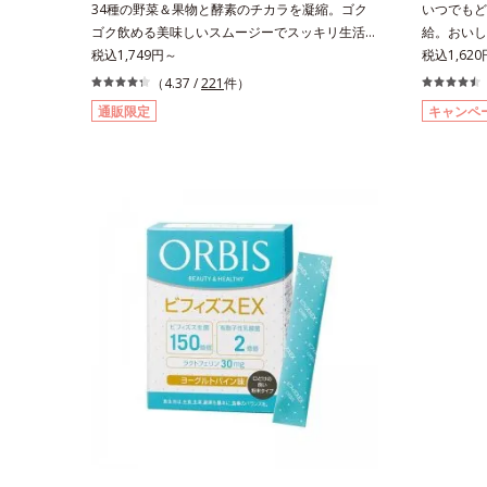
34種の野菜＆果物と酵素のチカラを凝縮。ゴク
いつでもど
ゴク飲める美味しいスムージーでスッキリ生活を
給。おいし
サポート。酵素と野菜＆果物のパワーで、スッキ
税込1,749円～
感覚でハリ
税込1,62
リ生活を応援する、粉末状の酵素スムージーで
コラーゲン
（4.37 /
221
件）
す。赤米や大麦などの9種の素材を、黒・黄・白
す。吸収が
通販限定
キャンペ
の3種の麹で発酵させ粉末化。さらに酵素含有キ
にたっぷり
ウイフルーツ粉末を配合。さらに日常では摂りづ
トルもの保
らいスーパーフード・ウィートグラスや緑黄色野
に、ビタミ
菜など、厳選した34種の野菜と果物もたっぷり
の香りや味
入っており、いろいろな素材を手軽に摂取できま
ーツゼリー
す。やすらぎのローズマリーとペパーミントの2
包装のステ
種のハーブも入っています。豆乳または水と混ぜ
も片手でお
るだけの簡単スムージーを毎朝の習慣にして、ス
す。年齢と
ッキリ健康＆キレイな毎日を。
ト時にぷる
脂肪分ゼロ
心です。各
ください。