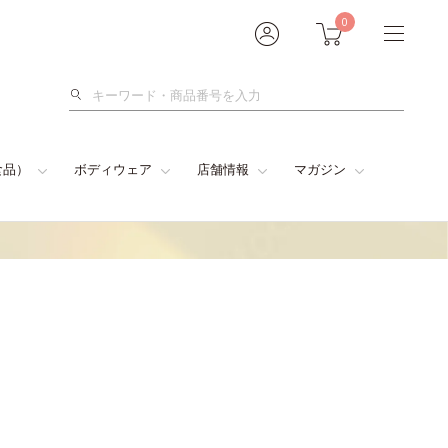
0
検
索
食品）
ボディウェア
店舗情報
マガジン