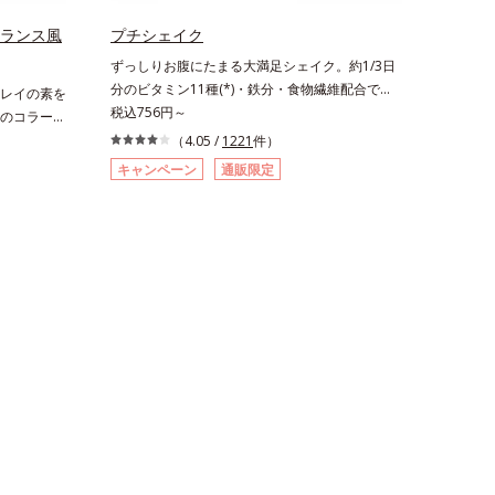
フランス風
プチシェイク
ずっしりお腹にたまる大満足シェイク。約1/3日
分のビタミン11種(*)・鉄分・食物繊維配合でダ
レイの素を
イエットと美容をしっかりサポート。食事とおき
税込756円～
のコラーゲ
かえるだけで簡単にカロリーを抑えつつ、果実の
。秘密はレ
（4.05 /
1221
件）
いいところをまるごと使って栄養バランスUP。
のいい美容
キャンペーン
通販限定
食物繊維やビタミン、鉄分などの不足しがちな栄
キレイの因
養素をチャージして、健康的なダイエットを後押
摂るだけで
しします。さらに牛乳以外に、豆乳やヨーグルト
すめ。さら
にも混ぜることができ、気分や摂りたい栄養、空
分子コラー
腹具合に合わせて食べ方のアレンジは自由自在！
合。サポー
自然な果実の味を活かした美味しさで、ハッピー
るヒハツエ
なダイエットを目指します。* ビタミンA、B1、
ヤをしっか
B2、B6、B12、C、D、E、ナイアシン、パント
ンス果汁を
テン酸、葉酸各商品の詳しい情報は商品ページを
。ノンカフ
ご覧ください。・BEAUTY夏祭りは、こちら
アとして、
の詳しい情
AUTY夏祭