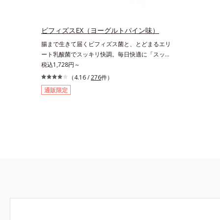
ビフィズスEX（ヨーグルトパイン味）
腸まで生きて届くビフィズス菌と、とどまるエリ
ート乳酸菌でスッキリ快調。毎日快適に「スッキ
リ」を実感できるよう、菌の種類にこだわりまし
税込1,728円～
た。生きて腸まで届くビフィズス菌150億個と悪
（4.16 /
276
件）
玉菌の増殖を抑えるといわれる、ラクトフェリン
通販限定
30mgをミックス。さらに乳酸菌は「有胞子性乳
酸菌」を採用。1袋あたり2億個を配合していま
す。この乳酸菌は熱や酸にも強く、腸内にとどま
りながら増える性質を持っています。クセのない
ヨーグルトパイン味の顆粒タイプで「毎日飲むの
が楽しみ」「水がなくても口の中でサッと溶け
る」などおいしさと手軽さが好評です。