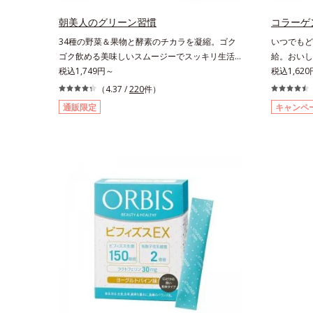
でもどこでも手軽にカリッとチャージ。フルーツ
風味だから、おやつ感覚でおいしく楽しく続けら
朝美人のグリーン習慣
コラーゲ
れます。
34種の野菜＆果物と酵素のチカラを凝縮。ゴク
いつでもど
ゴク飲める美味しいスムージーでスッキリ生活を
給。おいし
サポート。酵素と野菜＆果物のパワーで、スッキ
税込1,749円～
感覚でハリ
税込1,62
リ生活を応援する、粉末状の酵素スムージーで
コラーゲン
（4.37 /
220
件）
す。赤米や大麦などの9種の素材を、黒・黄・白
す。吸収が
通販限定
キャンペ
の3種の麹で発酵させ粉末化。さらに酵素含有キ
にたっぷり
ウイフルーツ粉末を配合。さらに日常では摂りづ
トルもの保
らいスーパーフード・ウィートグラスや緑黄色野
に、ビタミ
菜など、厳選した34種の野菜と果物もたっぷり
の香りや味
入っており、いろいろな素材を手軽に摂取できま
ーツゼリー
す。やすらぎのローズマリーとペパーミントの2
包装のステ
種のハーブも入っています。豆乳または水と混ぜ
も片手でお
るだけの簡単スムージーを毎朝の習慣にして、ス
す。年齢と
ッキリ健康＆キレイな毎日を。
ト時にぷる
脂肪分ゼロ
心です。各
ください。