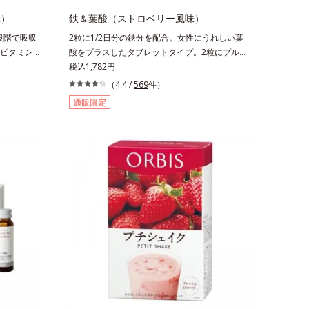
味）
鉄＆葉酸（ストロベリー風味）
段階で吸収
2粒に1/2日分の鉄分を配合。女性にうれしい葉
ビタミン
酸をプラスしたタブレットタイプ。2粒にプルー
能食品です
ン約50個分（*1）もの鉄分を配合し、さらに女
税込1,782円
を助けると
性周期をサポートする葉酸をプラスしました。甘
（4.4 /
569
件）
。2粒にレ
酸っぱくて続けやすい、ストロベリー風味です。
通販限定
配合しまし
*1 : 「五訂増補日本食品標準成分表2010」よ
、持続力を
り、プルーン（乾）1個（10.6g）として可食部
い、レモン
換算した場合。
国清涼飲料工
（120g）
。