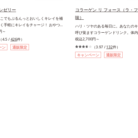
ンゼリー
コラーゲン リ フォース（ラ・
味）
こでもぷるんっとおいしくキレイを補
く手軽にキレイをチャージ！ おやつ
ハリ・ツヤのある毎日に。あなたのキ
と弾力のある毎日に欠かせない人気の
0円～
呼び覚ますコラーゲンドリンク。体内
を補給できる、スティック型ゼリーで
ンに着目したコラーゲンドリンクです
税込2,700円～
（4.5 /
426
件）
早い、分子の小さなコラーゲンが1袋
モンバームエキス。コラーゲンと相性
（3.97 /
132
件）
ーン
通販限定
1,000mg！さらにたった1gで約6リッ
素材を配合することで、あなたに眠る
キャンペーン
通販限定
水力をもつと言われるヒアルロン酸
子を呼び覚まします。「コラーゲンを
ンB6も加えました。コラーゲン特有
は実感しにくい」という方にこそおす
をできるだけカットした、まるでフル
に、分子が小さく吸収されやすい「低
のようにみずみずしいゼリーです。個
ゲン」を1本にたっぷり10,000mg配
ィックタイプだから、いつでもどこで
ト成分のビタミンC、スムーズに届け
いしくコラーゲンをチャージできま
キスも加わることで、毎日のハリ・ツ
共に気になる悩みも、おやつやデザー
りと応援します。山形県産のラ・フラ
んっと食べて解消を目指しましょう。
使用した、すっきり飲みやすい味わい
＆1袋20kcalで、ダイエット中でも安
ェインのため、大事なイベント前のケ
商品の詳しい情報は商品ページをご覧
おやすみ前にもおすすめです。各商品
・BEAUTY夏祭りは、こちら
報は商品ページをご覧ください。・BE
りは、こちら