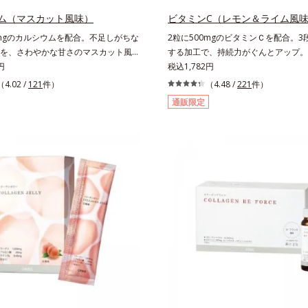
ム（マスカット風味）
ビタミンC（レモン＆ライム風
0mgのカルシウムを配合。不足しがちな
2粒に500mgのビタミンＣを配合。3
を、さわやかな甘さのマスカット風味
する加工で、持続力がぐんとアップ。
お魚約4.5尾分（*1）のカルシウムを
円
C（レモン＆ライム風味）は、栄養機
税込1,782円
ブレット。どんどん不足していくカル
ビタミンCは、皮膚や粘膜の健康維持
（4.02 /
121
件）
（4.48 /
221
件）
手軽においしくチャージできる、さわ
ともに、抗酸化作用を持つ栄養素です
通販限定
マスカット風味です。*1 : 「五訂増
モン約25個分（*1）のビタミンCを
標準成分表2010」より、さんま
た。3段階でゆっくり吸収する加工で
175gとして可食部換算した場合。
高めています。程よい酸味で食べやす
＆ライム風味です。*1 : 社団法人全
業会の取り決めに基づきレモン果実1個
当り20mgとして可食部換算した場合