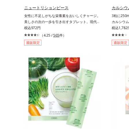
ニュートリションピース
カルシウ
女性に不足しがちな栄養素をおいしくチャージ。
3粒に25
美しさの次の一歩を引き出すタブレット。現代女
カルシウム
性に不足しがちな栄養素に着目。ぽいっとひと口
税込972円
で。3粒に
税込1,782
補いやすい６種類の「キレイの素」、タブレット
配合したタ
（4.25 /
565
件）
タイプのサプリメントシリーズです。女性の不足
シウムを、
通販限定
通販限定
栄養素No.1 鉄分に葉酸をプラス、印象づける晴
やかな甘さの
れやかな表情を目指す「鉄＆葉酸」、独自加工の
補日本食品
ビタミンCでキレイと健康をサポートする「ビタ
（生）1尾
ミンC＆ビタミンB2」、スムーズなリズムづくり
で快調を目指す「オリゴ糖＆酵素」、いつだって
イキイキ、あなたらしい表情をサポートする「ビ
タミンB群＆アミノ酸」、スマホ漬けの日々をケ
アしてうるっとクリアな1日のスタートに「ビタ
ミンA＆ルテイン」、紫外線を気にかける女性こ
そ不足しやすい栄養素をチャージして、安定した
美しさをサポートする「カルシウム＆ビタミン
D」の全６種類。体の中からキレイの土台を整
え、美しさの次の一歩を引き出します。水なしで
OK、持ち歩きやすいパウチタイプなので、いつ