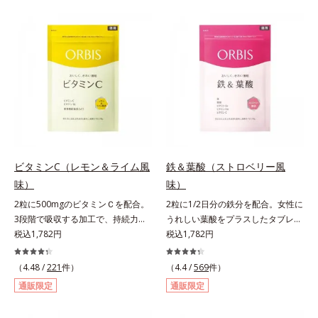
づける晴れやかな表情を目指す「鉄
な甘さのマスカット風味です。*1 :
＆葉酸」、独自加工のビタミンCで
「五訂増補日本食品標準成分表
キレイと健康をサポートする「ビタ
2010」より、さんま（生）1尾
ミンC＆ビタミンB2」、スムーズな
175gとして可食部換算した場合。
リズムづくりで快調を目指す「オリ
ゴ糖＆酵素」、いつだってイキイ
キ、あなたらしい表情をサポートす
る「ビタミンB群＆アミノ酸」、ス
マホ漬けの日々をケアしてうるっと
クリアな1日のスタートに「ビタミ
ンA＆ルテイン」、紫外線を気にか
ビタミンC（レモン＆ライム風
鉄＆葉酸（ストロベリー風
ける女性こそ不足しやすい栄養素を
味）
味）
チャージして、安定した美しさをサ
ポートする「カルシウム＆ビタミン
2粒に500mgのビタミンＣを配合。
2粒に1/2日分の鉄分を配合。女性に
D」の全６種類。体の中からキレイ
3段階で吸収する加工で、持続力が
うれしい葉酸をプラスしたタブレッ
の土台を整え、美しさの次の一歩を
ぐんとアップ。ビタミンC（レモン
税込1,782円
トタイプ。2粒にプルーン約50個分
税込1,782円
引き出します。水なしでOK、持ち
＆ライム風味）は、栄養機能食品で
（*1）もの鉄分を配合し、さらに女
歩きやすいパウチタイプなので、い
すビタミンCは、皮膚や粘膜の健康
性周期をサポートする葉酸をプラス
（4.48 /
221
件）
（4.4 /
569
件）
つでもどこでも手軽にカリッとチャ
維持を助けるとともに、抗酸化作用
しました。甘酸っぱくて続けやす
通販限定
通販限定
ージ。フルーツ風味だから、おやつ
を持つ栄養素です。2粒にレモン約
い、ストロベリー風味です。*1 :
感覚でおいしく楽しく続けられま
25個分（*1）のビタミンCを配合し
「五訂増補日本食品標準成分表