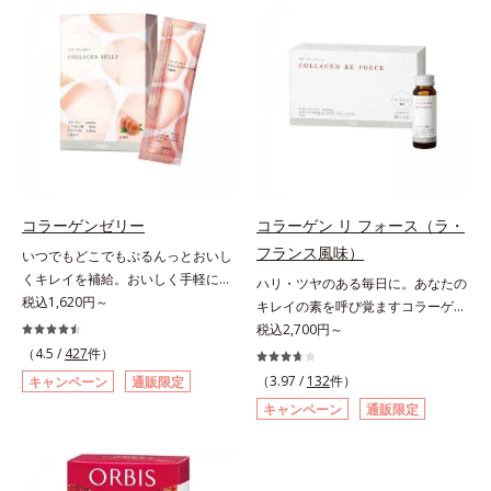
す。
ました。3段階でゆっくり吸収する
2010」より、プルーン（乾）1個
加工で、持続力を高めています。程
（10.6g）として可食部換算した場
よい酸味で食べやすい、レモン＆ラ
合。
イム風味です。*1 : 社団法人全国清
涼飲料工業会の取り決めに基づきレ
モン果実1個（120g）当り20mgと
して可食部換算した場合。
コラーゲンゼリー
コラーゲン リ フォース（ラ・
フランス風味）
いつでもどこでもぷるんっとおいし
くキレイを補給。おいしく手軽にキ
ハリ・ツヤのある毎日に。あなたの
レイをチャージ！ おやつ感覚でハ
税込1,620円～
キレイの素を呼び覚ますコラーゲン
リと弾力のある毎日に欠かせない人
ドリンク。体内のコラーゲンに着目
税込2,700円～
気のコラーゲンを補給できる、ステ
したコラーゲンドリンクです。秘密
（4.5 /
427
件）
ィック型ゼリーです。吸収が早い、
はレモンバームエキス。コラーゲン
（3.97 /
132
件）
キャンペーン
通販限定
分子の小さなコラーゲンが1袋にた
と相性のいい美容素材を配合するこ
キャンペーン
通販限定
っぷり1,000mg！さらにたった1g
とで、あなたに眠るキレイの因子を
で約6リットルもの保水力をもつと
呼び覚まします。「コラーゲンを摂
言われるヒアルロン酸に、ビタミン
るだけでは実感しにくい」という方
B6も加えました。コラーゲン特有
にこそおすすめ。さらに、分子が小