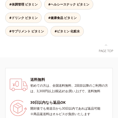
い栄養、空腹具合に合わせて食べ方
#体調管理 ビタミン
#ヘルシースナック ビタミン
のアレンジは自由自在！自然な果実
の味を活かした美味しさで、ハッピ
#ドリンク ビタミン
#健康食品 ビタミン
ーなダイエットを目指します。* ビ
タミンA、B1、B2、B6、B12、C、
D、E、ナイアシン、パントテン
#サプリメント ビタミン
#ビタミン 化粧水
酸、葉酸各商品の詳しい情報は商品
ページをご覧ください。・BEAUTY
夏祭りは、こちら
送料無料
初めての方は、全国送料無料、2回目以降のご利用の方
は、3,300円以上(税込)のお買い上げで、送料無料
30日以内なら返品OK
開封後でも発送日から30日以内であれば返品可能
※商品返送料はオルビスが負担いたします