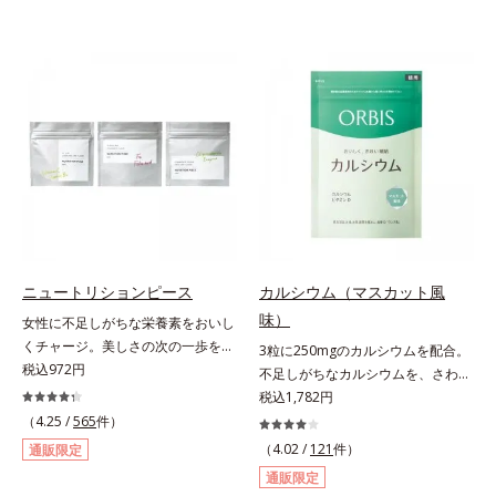
ニュートリションピース
カルシウム（マスカット風
味）
女性に不足しがちな栄養素をおいし
くチャージ。美しさの次の一歩を引
3粒に250mgのカルシウムを配合。
き出すタブレット。現代女性に不足
税込972円
不足しがちなカルシウムを、さわや
しがちな栄養素に着目。ぽいっとひ
かな甘さのマスカット風味で。3粒
税込1,782円
と口補いやすい６種類の「キレイの
にお魚約4.5尾分（*1）のカルシウ
（4.25 /
565
件）
素」、タブレットタイプのサプリメ
ムを配合したタブレット。どんどん
（4.02 /
121
件）
通販限定
ントシリーズです。女性の不足栄養
不足していくカルシウムを、手軽に
通販限定
素No.1 鉄分に葉酸をプラス、印象
おいしくチャージできる、さわやか