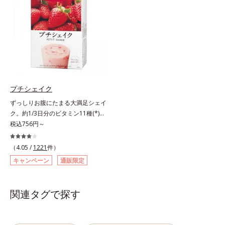
の香りや味をできるだけカットし
さく吸収されやすい「低分子コラー
た、まるでフルーツゼリーのように
ゲン」を1本にたっぷり10,000mg
みずみずしいゼリーです。個包装の
配合。サポート成分のビタミンC、
スティックタイプだから、いつでも
スムーズに届けるヒハツエキスも加
どこでも片手でおいしくコラーゲン
わることで、毎日のハリ・ツヤをし
をチャージできます。年齢と共に気
っかりと応援します。山形県産の
になる悩みも、おやつやデザート時
ラ・フランス果汁を使用した、すっ
にぷるんっと食べて解消を目指しま
きり飲みやすい味わい。ノンカフェ
プチシェイク
しょう。脂肪分ゼロ＆1袋20kcal
インのため、大事なイベント前のケ
ずっしりお腹にたまる大満足シェイ
で、ダイエット中でも安心です。各
アとして、おやすみ前にもおすすめ
ク。約1/3日分のビタミン11種(*)・
商品の詳しい情報は商品ページをご
です。各商品の詳しい情報は商品ペ
鉄分・食物繊維配合でダイエットと
税込756円～
覧ください。・BEAUTY夏祭りは、
ージをご覧ください。・BEAUTY夏
美容をしっかりサポート。食事とお
こちら
祭りは、こちら
きかえるだけで簡単にカロリーを抑
（4.05 /
1221
件）
えつつ、果実のいいところをまるご
キャンペーン
通販限定
と使って栄養バランスUP。食物繊
維やビタミン、鉄分などの不足しが
ちな栄養素をチャージして、健康的
関連タグで探す
なダイエットを後押しします。さら
に牛乳以外に、豆乳やヨーグルトに
も混ぜることができ、気分や摂りた