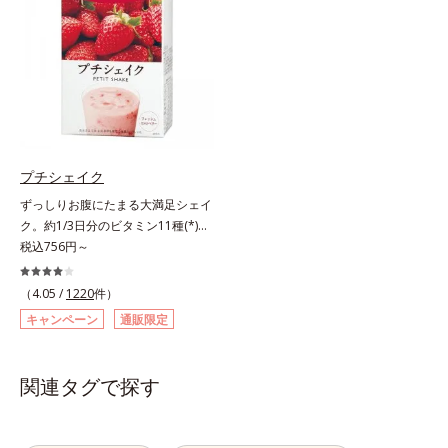
の香りや味をできるだけカットし
さく吸収されやすい「低分子コラー
た、まるでフルーツゼリーのように
ゲン」を1本にたっぷり10,000mg
みずみずしいゼリーです。個包装の
配合。サポート成分のビタミンC、
スティックタイプだから、いつでも
スムーズに届けるヒハツエキスも加
どこでも片手でおいしくコラーゲン
わることで、毎日のハリ・ツヤをし
をチャージできます。年齢と共に気
っかりと応援します。山形県産の
になる悩みも、おやつやデザート時
ラ・フランス果汁を使用した、すっ
にぷるんっと食べて解消を目指しま
きり飲みやすい味わい。ノンカフェ
プチシェイク
しょう。脂肪分ゼロ＆1袋20kcal
インのため、大事なイベント前のケ
ずっしりお腹にたまる大満足シェイ
で、ダイエット中でも安心です。各
アとして、おやすみ前にもおすすめ
ク。約1/3日分のビタミン11種(*)・
商品の詳しい情報は商品ページをご
です。各商品の詳しい情報は商品ペ
鉄分・食物繊維配合でダイエットと
税込756円～
覧ください。・BEAUTY夏祭りは、
ージをご覧ください。・BEAUTY夏
美容をしっかりサポート。食事とお
こちら
祭りは、こちら
きかえるだけで簡単にカロリーを抑
（4.05 /
1220
件）
えつつ、果実のいいところをまるご
キャンペーン
通販限定
と使って栄養バランスUP。食物繊
維やビタミン、鉄分などの不足しが
ちな栄養素をチャージして、健康的
関連タグで探す
なダイエットを後押しします。さら
に牛乳以外に、豆乳やヨーグルトに
も混ぜることができ、気分や摂りた