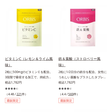
づける晴れやかな表情を目指す「鉄
な甘さのマスカット風味です。*1 :
＆葉酸」、独自加工のビタミンCで
「五訂増補日本食品標準成分表
キレイと健康をサポートする「ビタ
2010」より、さんま（生）1尾
ミンC＆ビタミンB2」、スムーズな
175gとして可食部換算した場合。
リズムづくりで快調を目指す「オリ
ゴ糖＆酵素」、いつだってイキイ
キ、あなたらしい表情をサポートす
る「ビタミンB群＆アミノ酸」、ス
マホ漬けの日々をケアしてうるっと
クリアな1日のスタートに「ビタミ
ンA＆ルテイン」、紫外線を気にか
ビタミンC（レモン＆ライム風
鉄＆葉酸（ストロベリー風
ける女性こそ不足しやすい栄養素を
味）
味）
チャージして、安定した美しさをサ
ポートする「カルシウム＆ビタミン
2粒に500mgのビタミンＣを配合。
2粒に1/2日分の鉄分を配合。女性に
D」の全６種類。体の中からキレイ
3段階で吸収する加工で、持続力が
うれしい葉酸をプラスしたタブレッ
の土台を整え、美しさの次の一歩を
ぐんとアップ。ビタミンC（レモン
税込1,782円
トタイプ。2粒にプルーン約50個分
税込1,782円
引き出します。水なしでOK、持ち
＆ライム風味）は、栄養機能食品で
（*1）もの鉄分を配合し、さらに女
歩きやすいパウチタイプなので、い
すビタミンCは、皮膚や粘膜の健康
性周期をサポートする葉酸をプラス
（4.48 /
221
件）
（4.4 /
569
件）
つでもどこでも手軽にカリッとチャ
維持を助けるとともに、抗酸化作用
しました。甘酸っぱくて続けやす
通販限定
通販限定
ージ。フルーツ風味だから、おやつ
を持つ栄養素です。2粒にレモン約
い、ストロベリー風味です。*1 :
感覚でおいしく楽しく続けられま
25個分（*1）のビタミンCを配合し
「五訂増補日本食品標準成分表