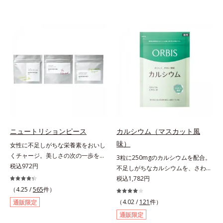
ニュートリションピース
カルシウム（マスカット風
味）
女性に不足しがちな栄養素をおいし
くチャージ。美しさの次の一歩を引
3粒に250mgのカルシウムを配合。
き出すタブレット。現代女性に不足
税込972円
不足しがちなカルシウムを、さわや
しがちな栄養素に着目。ぽいっとひ
かな甘さのマスカット風味で。3粒
税込1,782円
と口補いやすい６種類の「キレイの
にお魚約4.5尾分（*1）のカルシウ
（4.25 /
565
件）
素」、タブレットタイプのサプリメ
ムを配合したタブレット。どんどん
（4.02 /
121
件）
通販限定
ントシリーズです。女性の不足栄養
不足していくカルシウムを、手軽に
通販限定
素No.1 鉄分に葉酸をプラス、印象
おいしくチャージできる、さわやか