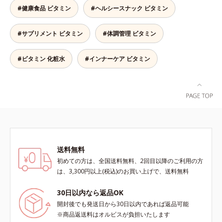
い栄養、空腹具合に合わせて食べ方
#健康食品 ビタミン
#ヘルシースナック ビタミン
のアレンジは自由自在！自然な果実
の味を活かした美味しさで、ハッピ
#サプリメント ビタミン
#体調管理 ビタミン
ーなダイエットを目指します。* ビ
タミンA、B1、B2、B6、B12、C、
D、E、ナイアシン、パントテン
#ビタミン 化粧水
#インナーケア ビタミン
酸、葉酸各商品の詳しい情報は商品
ページをご覧ください。・BEAUTY
夏祭りは、こちら
送料無料
初めての方は、全国送料無料、2回目以降のご利用の方
は、3,300円以上(税込)のお買い上げで、送料無料
30日以内なら返品OK
開封後でも発送日から30日以内であれば返品可能
※商品返送料はオルビスが負担いたします