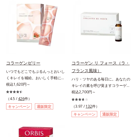
す。
ました。3段階でゆっくり吸収する
2010」より、プルーン（乾）1個
加工で、持続力を高めています。程
（10.6g）として可食部換算した場
よい酸味で食べやすい、レモン＆ラ
合。
イム風味です。*1 : 社団法人全国清
涼飲料工業会の取り決めに基づきレ
モン果実1個（120g）当り20mgと
して可食部換算した場合。
コラーゲンゼリー
コラーゲン リ フォース（ラ・
フランス風味）
いつでもどこでもぷるんっとおいし
くキレイを補給。おいしく手軽にキ
ハリ・ツヤのある毎日に。あなたの
レイをチャージ！ おやつ感覚でハ
税込1,620円～
キレイの素を呼び覚ますコラーゲン
リと弾力のある毎日に欠かせない人
ドリンク。体内のコラーゲンに着目
税込2,700円～
気のコラーゲンを補給できる、ステ
したコラーゲンドリンクです。秘密
（4.5 /
426
件）
ィック型ゼリーです。吸収が早い、
はレモンバームエキス。コラーゲン
（3.97 /
132
件）
キャンペーン
通販限定
分子の小さなコラーゲンが1袋にた
と相性のいい美容素材を配合するこ
キャンペーン
通販限定
っぷり1,000mg！さらにたった1g
とで、あなたに眠るキレイの因子を
で約6リットルもの保水力をもつと
呼び覚まします。「コラーゲンを摂
言われるヒアルロン酸に、ビタミン
るだけでは実感しにくい」という方
B6も加えました。コラーゲン特有
にこそおすすめ。さらに、分子が小