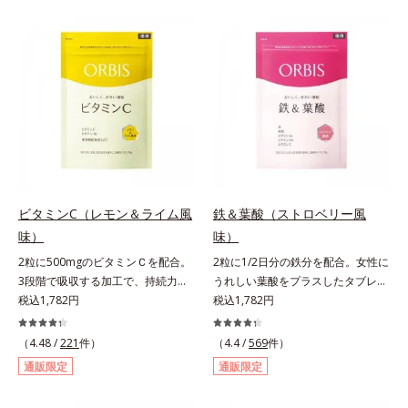
づける晴れやかな表情を目指す「鉄
な甘さのマスカット風味です。*1 :
＆葉酸」、独自加工のビタミンCで
「五訂増補日本食品標準成分表
キレイと健康をサポートする「ビタ
2010」より、さんま（生）1尾
ミンC＆ビタミンB2」、スムーズな
175gとして可食部換算した場合。
リズムづくりで快調を目指す「オリ
ゴ糖＆酵素」、いつだってイキイ
キ、あなたらしい表情をサポートす
る「ビタミンB群＆アミノ酸」、ス
マホ漬けの日々をケアしてうるっと
クリアな1日のスタートに「ビタミ
ンA＆ルテイン」、紫外線を気にか
ビタミンC（レモン＆ライム風
鉄＆葉酸（ストロベリー風
ける女性こそ不足しやすい栄養素を
味）
味）
チャージして、安定した美しさをサ
ポートする「カルシウム＆ビタミン
2粒に500mgのビタミンＣを配合。
2粒に1/2日分の鉄分を配合。女性に
D」の全６種類。体の中からキレイ
3段階で吸収する加工で、持続力が
うれしい葉酸をプラスしたタブレッ
の土台を整え、美しさの次の一歩を
ぐんとアップ。ビタミンC（レモン
税込1,782円
トタイプ。2粒にプルーン約50個分
税込1,782円
引き出します。水なしでOK、持ち
＆ライム風味）は、栄養機能食品で
（*1）もの鉄分を配合し、さらに女
歩きやすいパウチタイプなので、い
すビタミンCは、皮膚や粘膜の健康
性周期をサポートする葉酸をプラス
（4.48 /
221
件）
（4.4 /
569
件）
つでもどこでも手軽にカリッとチャ
維持を助けるとともに、抗酸化作用
しました。甘酸っぱくて続けやす
通販限定
通販限定
ージ。フルーツ風味だから、おやつ
を持つ栄養素です。2粒にレモン約
い、ストロベリー風味です。*1 :
感覚でおいしく楽しく続けられま
25個分（*1）のビタミンCを配合し
「五訂増補日本食品標準成分表