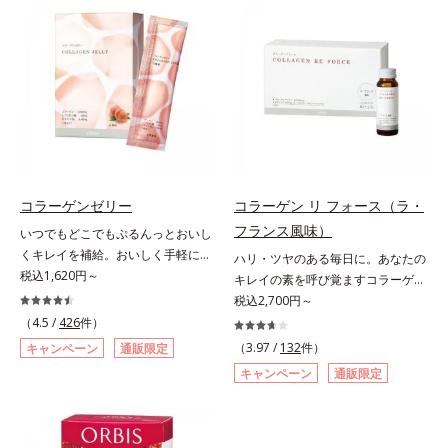
す。
ました。3段階でゆっくり吸収する
2010」より、プルーン（乾）1個
加工で、持続力を高めています。程
（10.6g）として可食部換算した場
よい酸味で食べやすい、レモン＆ラ
合。
イム風味です。*1 : 社団法人全国清
涼飲料工業会の取り決めに基づきレ
モン果実1個（120g）当り20mgと
して可食部換算した場合。
コラーゲンゼリー
コラーゲン リ フォース（ラ・
フランス風味）
いつでもどこでもぷるんっとおいし
くキレイを補給。おいしく手軽にキ
ハリ・ツヤのある毎日に。あなたの
レイをチャージ！ おやつ感覚でハ
税込1,620円～
キレイの素を呼び覚ますコラーゲン
リと弾力のある毎日に欠かせない人
ドリンク。体内のコラーゲンに着目
税込2,700円～
気のコラーゲンを補給できる、ステ
したコラーゲンドリンクです。秘密
（4.5 /
426
件）
ィック型ゼリーです。吸収が早い、
はレモンバームエキス。コラーゲン
（3.97 /
132
件）
キャンペーン
通販限定
分子の小さなコラーゲンが1袋にた
と相性のいい美容素材を配合するこ
キャンペーン
通販限定
っぷり1,000mg！さらにたった1g
とで、あなたに眠るキレイの因子を
で約6リットルもの保水力をもつと
呼び覚まします。「コラーゲンを摂
言われるヒアルロン酸に、ビタミン
るだけでは実感しにくい」という方
B6も加えました。コラーゲン特有
にこそおすすめ。さらに、分子が小