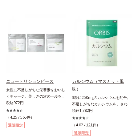
ニュートリションピース
カルシウム（マスカット風
味）
女性に不足しがちな栄養素をおいし
くチャージ。美しさの次の一歩を引
3粒に250mgのカルシウムを配合。
き出すタブレット。現代女性に不足
税込972円
不足しがちなカルシウムを、さわや
しがちな栄養素に着目。ぽいっとひ
かな甘さのマスカット風味で。3粒
税込1,782円
と口補いやすい６種類の「キレイの
にお魚約4.5尾分（*1）のカルシウ
（4.25 /
565
件）
素」、タブレットタイプのサプリメ
ムを配合したタブレット。どんどん
（4.02 /
121
件）
通販限定
ントシリーズです。女性の不足栄養
不足していくカルシウムを、手軽に
通販限定
素No.1 鉄分に葉酸をプラス、印象
おいしくチャージできる、さわやか