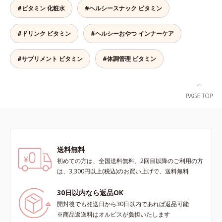
い栄養、空腹具合に合わせて食べ方
#ビタミン 化粧水
#ヘルシースナック ビタミン
のアレンジは自由自在！自然な果実
の味を活かした美味しさで、ハッピ
#ドリンク ビタミン
#ヘルシーおやつ インナーケア
ーなダイエットを目指します。* ビ
タミンA、B1、B2、B6、B12、C、
D、E、ナイアシン、パントテン
#サプリメント ビタミン
#体調管理 ビタミン
酸、葉酸各商品の詳しい情報は商品
ページをご覧ください。・BEAUTY
夏祭りは、こちら
送料無料
初めての方は、全国送料無料、2回目以降のご利用の方
は、3,300円以上(税込)のお買い上げで、送料無料
30日以内なら返品OK
開封後でも発送日から30日以内であれば返品可能
※商品返送料はオルビスが負担いたします