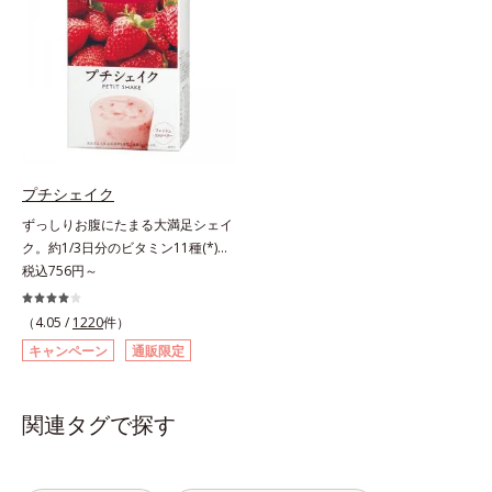
の香りや味をできるだけカットし
さく吸収されやすい「低分子コラー
た、まるでフルーツゼリーのように
ゲン」を1本にたっぷり10,000mg
みずみずしいゼリーです。個包装の
配合。サポート成分のビタミンC、
スティックタイプだから、いつでも
スムーズに届けるヒハツエキスも加
どこでも片手でおいしくコラーゲン
わることで、毎日のハリ・ツヤをし
をチャージできます。年齢と共に気
っかりと応援します。山形県産の
になる悩みも、おやつやデザート時
ラ・フランス果汁を使用した、すっ
にぷるんっと食べて解消を目指しま
きり飲みやすい味わい。ノンカフェ
プチシェイク
しょう。脂肪分ゼロ＆1袋20kcal
インのため、大事なイベント前のケ
ずっしりお腹にたまる大満足シェイ
で、ダイエット中でも安心です。各
アとして、おやすみ前にもおすすめ
ク。約1/3日分のビタミン11種(*)・
商品の詳しい情報は商品ページをご
です。各商品の詳しい情報は商品ペ
鉄分・食物繊維配合でダイエットと
税込756円～
覧ください。・BEAUTY夏祭りは、
ージをご覧ください。・BEAUTY夏
美容をしっかりサポート。食事とお
こちら
祭りは、こちら
きかえるだけで簡単にカロリーを抑
（4.05 /
1220
件）
えつつ、果実のいいところをまるご
キャンペーン
通販限定
と使って栄養バランスUP。食物繊
維やビタミン、鉄分などの不足しが
ちな栄養素をチャージして、健康的
関連タグで探す
なダイエットを後押しします。さら
に牛乳以外に、豆乳やヨーグルトに
も混ぜることができ、気分や摂りた