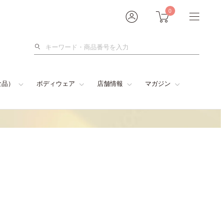
0
検
索
食品）
ボディウェア
店舗情報
マガジン