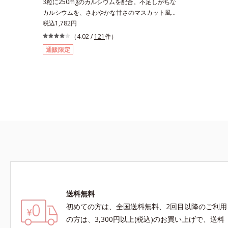
3粒に250mgのカルシウムを配合。不足しがちな
カルシウムを、さわやかな甘さのマスカット風味
で。3粒にお魚約4.5尾分（*1）のカルシウムを
税込1,782円
配合したタブレット。どんどん不足していくカル
（4.02 /
121
件）
シウムを、手軽においしくチャージできる、さわ
通販限定
やかな甘さのマスカット風味です。*1 : 「五訂増
補日本食品標準成分表2010」より、さんま
（生）1尾175gとして可食部換算した場合。
送料無料
初めての方は、全国送料無料、2回目以降のご利用
の方は、3,300円以上(税込)のお買い上げで、送料