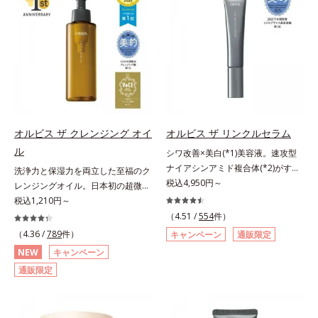
荒れを予防しながらうるおいに満ち
レ・テカリをブロック。素肌にピタ
ター N各商品の詳しい情報は商品ペ
リと透明感を。効果的なシナジー設
た美しい肌へと導きます。ポーラ・
ッと密着する設計で、くずれにくい
ージをご覧ください。・BEAUTY夏
計で、あなたのエイジングケアを応
オルビスグループ独自の肌荒れ防止
サラサラ肌をキープします。さらに
祭りは、こちら
援します。*1 メラニンの生成を抑
有効成分として、「DF-パンテノー
くすみ補正パウダー(*3)配合で、皮
え、シミ・ソバカスを防ぐ（ウォッ
ル(*3)」を国内唯一(*4)、高濃度で
脂や汗に濡れてもくすみにくく。2
シュ除く）*2 オルビス内スキンケ
配合。角層のバリア機能にアプロー
種のパウダー(*4)がベールをまとう
アシリーズの保湿力*3 年齢に応じ
チして肌荒れを防ぎ、肌不調にゆら
ように肌のノイズをふわっとカバー
たお手入れのこと*4 うるおいによ
がない肌を叶えます。そして、独自
し、厚塗り感を軽減。粉っぽさを感
る*5 乾燥、ハリ・ツヤのなさ
研究に基づいたアプローチ成分
じさせない、軽やかな美肌に整えま
オルビス ザ クレンジング オイ
オルビス ザ リンクルセラム
*6 乾燥による*7 保湿成分*8
「MCアクティベーター(*5)」。肌
す。SPF30・PA+++で日中の紫外線
ロニセラカエルレア果汁、ノバラエ
ル
シワ改善×美白(*1)美容液。速攻型
のうるおいを引き出し・高めて、ハ
もしっかりカットします。※外観色
キス配合＝うるおいを与えハリと透
ナイアシンアミド複合体(*2)がすば
洗浄力と保湿力を両立した至福のク
リ感あふれる肌へと導きます。うる
や肌に塗布した直後の色が濃く見え
明感に満ちた肌へ導く保湿成分*9
やく浸透(*3)。ピンと、パッと。大
税込4,950円～
レンジングオイル。日本初の超微粒
おいに満ちたゆらがない肌をご体感
ますが、肌になじんだ後の色みは他
メマツヨイグサ抽出液、スイカズラ
人の肌にハリ感を。シワ改善×美白
子技術(*1)が毛穴奥の微細な汚れに
税込1,210円～
いただくために設計された3ステッ
のファンデーションと同等です。*1
エキス配合＝角層のすみずみまで水
(*1)美容液。ポーラ化成 研究所の独
アプローチ。圧倒的な洗浄力と毛穴
プで、いつも力強く美しくあり続け
（4.51 /
554
件）
炭酸Ca配合＝化粧持ち向上粉体*2
分・油分を保ち、ハリ・ツヤを与え
自研究で見出した、速攻型ナイアシ
悩みに着目したクレンジングオイル
るあなたを応援します。*1 肌にう
（4.36 /
789
件）
（HDI/トリメチロールヘキシルラク
キャンペーン
通販限定
る保湿成分*10 気持ちのことアレ
ンアミド複合体(*2)と浸透サポート
です。日本初・超微粒子技術(*1)
るおいが満ち、維持されている状態
トン）クロスポリマー、メタクリル
NEW
キャンペーン
ルギーテスト済＝全ての方にアレル
成分(*4)を配合。シワ改善・美白の
で、さっと塗り広げるだけで濃いメ
*2 年齢に応じたお手入れのこと
酸メチルクロスポリマー配合＝化粧
ギーが起こらないということではあ
通販限定
有効成分「ナイアシンアミド」の浸
イクはもちろん毛穴悩みも取り去
*3 デクスパンテノールW*4
持ち向上成分*3 合成フルオロフロ
りません。
透スピードがアップ(*5)し、浸透し
り、一瞬で気持ちのいい素肌へ。ス
2022年5月 Mintel社データベース及
ゴパイト*4 密着カバーパウダー
にくい大人肌の深く(*3)まで素早く
キンケア0番目に、かつてないクレ
び先行技術調査による当社調べ*5
EX（アルミナ、ヒアルロン酸
届けます。真皮のコラーゲン産生を