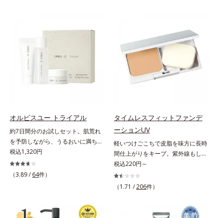
状態。そんな朝と午後の肌状態の違
ずしいテクスチャーを追求しまし
ーズ。オルビスユー ドットシリー
いに着目しました。乾燥や皮脂分泌
た。まるで美容液級のなめらかさで
ズは、年齢による肌悩み一つ一つを
でくずれて毛穴に落ちたファンデー
肌にぴったり密着し、SPF50+・
対処するのではなく、肌で起きてい
ションのすき間にフィットし、凹凸
PA++++という高い紫外線カット力
ることの根本原因に着目。加齢とと
や毛穴をフラットに整えます。また
ながら、白浮きしにくい処方に。シ
もに現れる年齢サイン(*5)について
お直しと同時にうるおいを補給。さ
ワ改善・美白を叶えながら、紫外線
研究を進めたところ、弾力感のない
らに余分な皮脂を吸着して、水分と
を味方にしてあなたの肌を守る最高
状態である「ハリのなさ」や、くす
皮脂のバランスをコントロールし、
峰顔用日焼け止めです。*1 メラニ
み(*6)などが現れている状態である
メイクがくずれにくい肌へ。“立て
ンの生成を抑え、シミ・ソバカスを
「透明感のなさ」が現れることで大
直す”ことにこだわった設計で、メ
防ぐ*2 化粧膜のくずれにくさ、肌
人の肌印象に大きな影響を与えてい
イクがくずれた肌にすんなりなじ
をうるおして保護すること*3 オル
ることが分かりました。そこでオル
み、ポンポンするだけでキレイが復
ビス内最高の紫外線カットレベル*4
ビスユー ドットシリーズは美容成
オルビスユー トライアル
タイムレスフィットファンデ
活します。リキッド、クッション、
紫外線に瞬時に反応して、膜が厚く
分(*7)として「G.D.F.アクティベー
ーションUV
約7日間分のお試しセット。肌荒れ
パウダー、どんなファンデーション
なり始めることおよび表面に新たな
ター(*8)」を配合。そして、従来か
を予防しながら、うるおいに満ちた
軽いつけごこちで皮脂を味方に長時
の上に重ねてもOK。携帯に便利な
膜ができ始めることで膜が強くくず
ら配合している美白有効成分「トラ
美しい肌へ。7000種を超える成分
税込1,320円
間仕上がりをキープ。紫外線もしっ
コンパクトタイプです。
れにくくなり、密閉することで保湿
ネキサム酸」を配合しました。さら
から厳選し、「うるおいの質(*1)」
かりカットするファンデーション。
税込220円～
成分を浸透促進すること（角層ま
に、シリーズ共通の美容成分(*7)
に着目した初期エイジングケア(*2)
皮脂を味方に軽やかな仕上がりが続
（3.89 /
64
件）
で）*5 保湿成分*6 角層まで＜使用
「GLルートブースター(*9)」を配合
シリーズオルビスユーは肌本来のう
く、UVカットパウダーファンデー
量目安＞大きめのパール1粒程度
することで、肌のふっくら感や透明
（1.71 /
206
件）
るおいやバリア機能にアプローチす
ションです。皮脂を吸着し密着力が
※全顔使用の場合＜使用ステップ＞
感を叶えます。美白ケアしながら多
る初期エイジングケアシリーズで
上がる粉体(*1)と、サラサラ状態を
洗顔料 ⇒ 化粧水 ⇒ 保湿液 ⇒オル
角的なエイジングケアが叶うシリー
す。「うるおいの質」に着目し、肌
キープする(*2)2種の粉体で、ヨ
ビス リンクルブライトUVプロテク
ズに。3ステップで上向き(*10)のハ