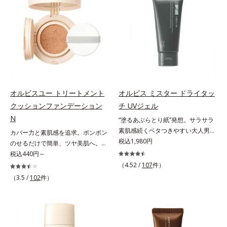
ンジング(*2)をご用意しました。ポ
オトギリソウエキス配合＝肌にうる
Na）、密着エアリーパウダー
促進し、年齢とともに刻まれる深い
ーラ化成は独自の先端研究により、
おいを与え、うるおいに満ちたハリ
EX（ポリアスパラギン酸Na、マイ
悩みのシワを改善しながら、過剰な
ナノバブルよりも小さい超微粒子
ツヤ肌へ導く保湿成分アレルギーテ
カ）配合＝仕上がり向上成分
メラニン生成を防ぎ未来のシミ・ソ
(*3)をクレンジングに搭載すること
スト済＝全ての方にアレルギーが起
バカスを予防します。さらに独自研
に成功。毛穴よりはるかに小さい超
こらないということではありませ
究に基づいた浸透型ハリ保湿成分
微粒子とオイルが肌と汚れの間に入
ん。
(*6)で大人肌にハリ感をプラス。す
り込み、小さくばらけて肌表面にう
るっと伸び広がるテクスチャー
るおいベールを形成。これにより、
で、"顔全体にご使用いただける設
洗い流した瞬間に汚れが肌に再付着
オルビスユー トリートメント
オルビス ミスター ドライタッ
計"。見えているシワはもちろん、
することを防止し、細かい毛穴汚れ
クッションファンデーション
チ UVジェル
自分では気づきにくい死角のシワの
をごっそりするん！角栓溶解オイル
改善にも効果を発揮します。*1 メ
N
(*4)が詰まりや黒ずみも溶かして、
“塗るあぶらとり紙”発想。サラサラ
ラニンの生成を抑え、シミ・ソバカ
毛穴の目立ちにくいすべすべ肌に洗
素肌感続くベタつきやすい大人男性
カバー力と素肌感を追求。ポンポン
スを防ぐ*2 ナイアシンアミド（有
い上げます。大人肌のためのくすみ
肌のための日焼け止めジェル。メン
税込1,980円
のせるだけで簡単、ツヤ美肌へ。カ
効成分）、水添大豆リン脂質、フィ
(*5)を晴らすアプローチによって圧
ズブランド「オルビス ミスター」
バー力と素肌感を両立する、簡単ツ
税込440円～
トステロール、水（基剤）、
巻の洗浄力と保湿力を叶え、毛穴目
の日焼け止めです。SPF50+・
ヤ美肌クッションファンデーション
（4.52 /
107
件）
BG（保湿）*3 角層まで*4 K石けん
立ち(*6)や乾燥によるくすみをケア
PA++++で紫外線からしっかりガー
です。多方向へ光を拡散し、高いソ
（3.5 /
102
件）
素地、ホホバアルコール、トリステ
し、毎日のメイクが楽しくなる晴れ
ド。顔にもからだにも使え、クレン
フトフォーカス効果で毛穴や色ムラ
アリン酸デカグリセリル（基剤）*5
やかな肌に導きます。*1 ポーラ化
ジングは不要。通勤にも長時間のレ
をふわりとカバーします。さらに肌
角層の範囲内における自社従来品処
成独自の（Ｃ１２－２０）アルキル
ジャーにも、毎日手軽にお使いいた
との親和性が高いアミノ酸系パウダ
方との比較*6 ドクダミエキス、シ
グルコシド（保湿）で形成するミセ
だけます。高いUVカット力を持つ
ー(*)を配合。みずみずしく肌になじ
クロヘキサンジカルボン酸ビスエト
ルから、汚れをはね返す水の膜をつ
アイテムは本来多くのオイルが必要