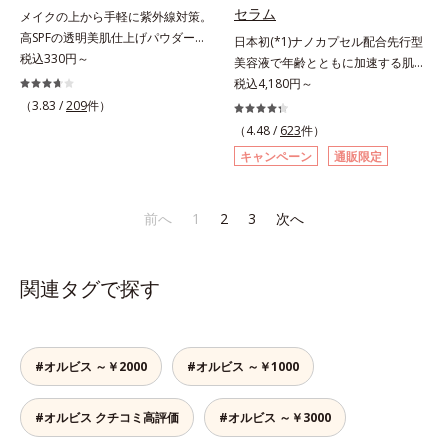
リーで、徹底的に肌に寄り添いま
アネスレ(*6)」を配合し、うるおい
セラム
メイクの上から手軽に紫外線対策。
す。*1 乾燥と敏感をくり返すこと
に満ちた自分本来の澄み渡るような
高SPFの透明美肌仕上げパウダー。
日本初(*1)ナノカプセル配合先行型
*2 敏感肌対象連用テスト済（すべ
透明感を目指します。手に取った
メイクの上から手を汚さずに紫外線
税込330円～
美容液で年齢とともに加速する肌悩
ての方のお肌に合うということでは
時、なじませた時、後肌、と3段階
対策ができるUVカットパウダーで
み(*2)にブレーキを。スキンケアの
税込4,180円～
ありません）*3 乾燥して敏感に感
に変化するテクスチャーは、肌にす
す。“素肌のようななめらかな軽
打ち止め感に。年齢とともに加速す
じやすい状態のこと*4 発酵アミノ
（3.83 /
209
件）
ばやくなじみ、毎日の美白ケアを楽
さ”と“高いUVカット効果”の両立を
る肌悩み(*2)にブレーキをかけ、化
酸（ポリグルタミン酸）配合＝乾燥
しくする使いごこちを叶えました。
（4.48 /
623
件）
叶えました。持ち運びしやすいプレ
粧水前の土台(*3)づくりで、うるお
を防ぎ、うるおいに満ちた肌へ導く
*1 メラニンの蓄積を抑え、シミ・
キャンペーン
通販限定
ストタイプ。外出先でも、メイクの
いに満ち満ちた内側から弾むような
保湿成分、植物由来アミノ酸（エル
ソバカスを防ぐ*2 デクスパンテノ
上からササッとUVカットとお直し
ハリ肌へ。化粧水は二度塗りしない
ゴチオネイン）配合＝肌を整え、す
ールW*3 これからできるシミのこ
が同時にできるお役立ちアイテムで
と不安…。いろいろケアしているの
こやかに保つ保湿成分、微生物由来
と*4 うるおいによる透明感のある
前へ
1
2
3
次へ
す。毛穴や色ムラをカバーしながら
に、あと一歩肌悩みが晴れない…。
アミノ酸（エクトイン）配合＝乱れ
肌*5 ターンオーバーを促進して、
も、素肌のような透明美肌を叶える
そんな大人の肌悩みにアプローチす
た角層にうるおいを与え、肌荒れを
メラニンの塊を微細化すること*6
秘密は「スムースヴェールパウダー
る先行型美容液です。日本初(*1)、
防ぐ保湿成分
アルテアエキス配合＝保湿成分各商
関連タグで探す
(*1)」にあります。7種の球状粉体
毛穴約1/1000ナノサイズの極小カ
品の詳しい情報は商品ページをご覧
(*2)が凹凸を埋めて、肌に薄いヴェ
プセルの表面は肌になじみやすい構
ください。・BEAUTY夏祭りは、こ
ールをかけるようにカバー。さらに
造(*4)。内包した美容成分(*5)の浸
ちら
板状粉体が光を反射して、すっぴん
透をサポートし、角層すみずみをう
#オルビス ～￥2000
#オルビス ～￥1000
肌のようなナチュラルなツヤ感を演
るおいで満たします。さらに“うる
出します。また、皮脂を吸着する
おいの通り道”を作って化粧水のな
「あぶらとりパウダー(*3)」を配合
#オルビス クチコミ高評価
#オルビス ～￥3000
じみ感をUP。化粧水前に使うこと
し、くずれ＆テカリを防いでサラサ
で、普段の化粧水の手ごたえをより