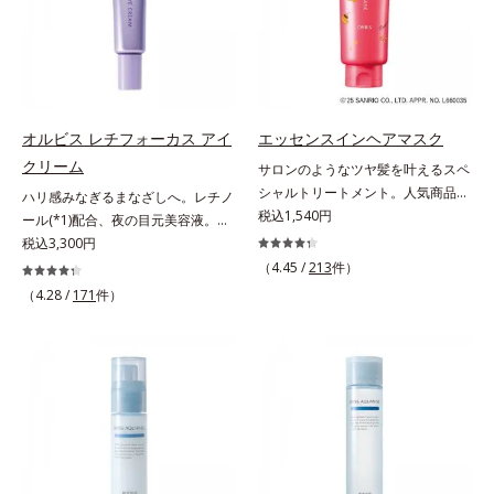
てください。各商品の詳しい情報は
いくお悩みを自然に隠しつつも、ま
け止め・化粧下地・カラーコントロ
商品ページをご覧ください。・
るで“素肌美人”に見える仕上がりを
ール・コンシーラー・パウダー・フ
BEAUTY夏祭りは、こちら
叶えるのは、微細で均一なカバー粉
ァンデーションの7役を兼ねる多機
体(*1)が大きさの異なる毛穴にも隙
能BB。慌ただしい朝でもパパッと
なくフィットするから。粉体の表面
塗るだけで、厚塗り感のない、自然
にダマ防止の特殊コーティングを施
なツヤめきのある美肌に整えます。
オルビス レチフォーカス アイ
エッセンスインヘアマスク
すことで、カバー粉体は薄く・均一
*1 年齢を重ねた肌*2 オルビス内BB
クリーム
サロンのようなツヤ髪を叶えるスペ
に凹凸へフィット。毛穴や色ムラを
クリームのカバー力
シャルトリートメント。人気商品
ハリ感みなぎるまなざしへ。レチノ
カバーしながら自然な仕上がりを叶
「エッセンスインヘアミルク」と同
税込1,540円
ール(*1)配合、夜の目元美容液。オ
えます。また、ファンデーションを
じシリーズの、お風呂で美しいツヤ
ルビスの目元技術を結集し、ハリ感
税込3,300円
つけている間に保湿成分が肌へ浸透
髪を叶えるスペシャルヘアマスクで
みなぎるまなざしへ。レチノール
(*2)するスキンコンディショニング
（4.45 /
213
件）
す。シャンプー後のまっさらな髪の
(*1)配合の目元美容液です。目元悩
セラム設計(*3)を採用。肌に触れた
（4.28 /
171
件）
内部の通り道を押し広げて、毛髪補
みをマルチにケアするレチノール
瞬間、保湿成分が浸透しうるおいを
修成分(*1)が髪の内部まで浸透。さ
と、ハリ感をサポートするペプチド
与えます。キメを整え、磨かれたよ
らに毛髪保護成分がダメージを受け
(*2)の2種の成分が深いうるおいを
うな透明感とツヤを生み出すこと
ている部位に吸着して、キューティ
与え、湧き上がるようなハリ感を呼
で、“つるん”とした光のヴェールを
クル表面をリペア。髪の内外にアプ
び覚まします。ハリ膜がのび広が
まとったような仕上がりに。*1 ス
ローチして、乾燥などの外的刺激か
り、肌表面にピン！としたハリ感を
キンフィットカラー成分（酸化チタ
ら守り抜き、ダメージ(*2)を立て直
与え、さらに疑似セラミド(*3)が角
ン、酸化鉄、ステアロイルグルタミ
し(*3)ます。お風呂でシャンプー後
層の隙間に浸透(*4)。夜のスキンケ
ン酸2Na）配合＝自然な仕上がりで
に適量を髪になじませ、置き時間は