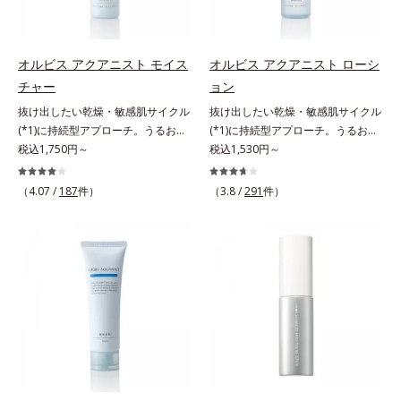
アの最後にプラスすることで乾燥に
肌悩みをカバーする粉体*2 角層ま
0秒。なじませてすぐに洗い流す手
よる小ジワを目立たなくし、ハリ感
で*3 肌のキメを整え、粉体を密着
軽さで、毛先までするんっとまとま
みなぎる目元を目指します。*1 レ
させる設計のこと
る、まるでサロン帰りのようなうる
チノール配合＝保湿成分*2 パルミ
オルビス アクアニスト モイス
オルビス アクアニスト ローシ
おうツヤ髪を叶えます。*1 毛髪補
トイルトリペプチド－5配合＝保湿
チャー
ョン
修成分（イソステアリン酸、イソス
成分*3 ラウロイルグルタミン酸ジ
抜け出したい乾燥・敏感肌サイクル
抜け出したい乾燥・敏感肌サイクル
テアロイル加水分解コラーゲン、イ
（フィトステリル/オクチルドデシ
(*1)に持続型アプローチ。うるおい
(*1)に持続型アプローチ。うるおい
ソステアロイル加水分解シルク、ス
ル）配合＝保湿成分*4 角層まで
を追求した敏感肌用保湿スキンケア
税込1,750円～
を追求した敏感肌用保湿スキンケア
税込1,530円～
フィンゴ糖脂質、トコフェロール、
(*2)。うるおいを逃し、刺激を受け
(*2)。うるおいを逃し、刺激を受け
グリセリン、糖脂質、BG、イソス
やすい角層の“乾燥敏感スランプ
やすい角層の“乾燥敏感スランプ
テアリン酸、イソステアロイル加水
（4.07 /
187
件）
（3.8 /
291
件）
(*3)”に悩む敏感な肌へ。創業時から
(*3)”に悩む敏感な肌へ。創業時から
分解コラーゲン、イソステアロイル
のうるおい研究により完成した、待
のうるおい研究により完成した、待
加水分解シルク、スフィンゴ糖脂
望の敏感肌用保湿スキンケアライン
望の敏感肌用保湿スキンケアライン
質、トコフェロール、グリセリン、
「オルビス アクアニスト」。乾燥
「オルビス アクアニスト」。乾燥
ヒアルロン酸ヒドロキシプロピルト
敏感スランプの原因にアプローチす
敏感スランプの原因にアプローチす
リモニウム、フェノキシエタノー
る持続型トリプルアミノ酸(*4)を配
る持続型トリプルアミノ酸(*4)を配
ル）*2 髪の乾燥、乾燥によるパサ
合。もともと体内にあるアミノ酸は
合。もともと体内にあるアミノ酸は
つき*3 毛髪にうるおい、ハリを与
異物として排出されにくく、肌にと
異物として排出されにくく、肌にと
えること
どまってうるおいを蓄えてくれま
どまってうるおいを蓄えてくれま
す。刺激を受けやすくなった角層を
す。刺激を受けやすくなった角層を
うるおいで満たし、脱・敏感肌を目
うるおいで満たし、脱・敏感肌を目