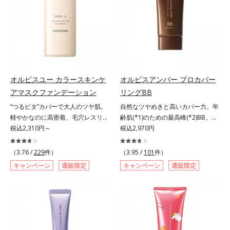
み、厚塗り感なくピタッと密着しま
キシジグリコール（保湿）＜使用量
くる技術が日本初（2024年12月時
ですが、オルビス ミスターは少な
す。毛穴、シミ、くすみ、凹凸、色
目安＞パール1粒程度＜ご使用ステ
点、J－GLOBALによる自社調べ）
いオイル(*1)でも多くのUVカット成
ムラなどの大人の肌悩みをポンポン
ップ＞洗顔料 ⇒ 化粧水 ⇒ ザ リン
*2 オルビス内でかつてないオイル
分を抱え込む技術を採用しました。
するだけで簡単にカバーし、まるで
クルセラム ⇒ 保湿液＜1商品あたり
クレンジングのこと*3 ポーラ化成
さらに皮脂吸着パウダー(*2)も配
素肌そのものが美しくなったよう
の使用回数＞通常サイズ：約90回
独自の（Ｃ１２－２０）アルキルグ
合。ベタつきにくいみずみずしい使
な、うるツヤ美肌を演出します。*
（1.5ヵ月程度）ラージサイズ：約
ルコシド（保湿）で形成するミセル
用感で、塗ることでスキンケア後の
ラウロイルリシン配合＝肌なじみを
180回（3ヵ月程度）各商品の詳し
*4 炭酸ジカプリリル*5 乾燥や汚れ
ようなサラサラ肌が続きます。大人
良くする仕上がり向上粉体
オルビスユー カラースキンケ
オルビスアンバー プロカバー
い情報は商品ページをご覧くださ
による*6 キメの乱れによる＜使用
男性の悩み、シミ(*3)とテカリ(*4)
アマスクファンデーション
リングBB
い。・BEAUTY夏祭りは、こちら
量目安＞適量＜使用ステップ＞オル
の両方に応えるアイテムです。*1
ビス ザ クレンジング オイル ⇒
“つるピタ”カバーで大人のツヤ肌。
自然なツヤめきと高いカバー力。年
自社比較*2 アクリレーツコポリマ
洗顔料 ⇒ 化粧水 ⇒ 保湿液
軽やかなのに高密着、毛穴レスリキ
齢肌(*1)のための最高峰(*2)BB。年
ー配合＝化粧持ち向上成分*3 日焼
※W洗顔が必要です＜使用方法＞1.
ッドファンデ。みずみずしく、とけ
税込2,310円～
齢肌(*1)のための最高峰(*2)BBクリ
税込2,970円
けによるシミ予防*4 皮脂吸着によ
適量（2プッシュ程度）をとり、手
込むように密着カバー毛穴レスでな
ームです。肌のアラを光でふわりと
るテカリ防止
のひら全体にさっと広げます。2.肌
めらかな質感美へ導く、リキッドフ
とばし、くすみや凹凸も軽やかにカ
（3.76 /
229
件）
（3.95 /
101
件）
の上で軽くらせんを描くように、メ
ァンデーション「カバーはしたいけ
バー。さらに厚みのあるテクスチャ
キャンペーン
通販限定
キャンペーン
通販限定
イクとよくなじませます。※落ちに
ど厚塗り感はイヤ」「素肌がもとも
ーが均一にのび広がり、しっかりカ
くいメイクを落とす際は、乾いた手
とキレイな人だと思われたい」そん
バーしながらも自然な仕上がりで
にとり、メイクとしっかりなじませ
なお客様の声から誕生した、軽やか
す。年齢肌による黄ぐすみや血色の
てください。3.メイクとなじんだ
なのにピタッと密着し、肌悩み
悪さに対応した色設計で、白浮きせ
ら、水またはぬるま湯でよく洗い流
を“つるん”と隠すリキッドファンデ
ずパッと明るい印象を叶えます。こ
します。4.その後、洗顔料で洗顔し
ーションです。年齢とともに増えて
れ1本で、日中美容クリーム・日焼