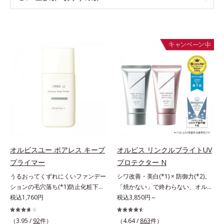
オルビスユー ポアレス キープ
オルビス リンクルブライトUV
プライマー
プロテクター N
うるおってくずれにくいファンデー
シワ改善・美白(*1) × 防御力(*2)。
ションの毛穴落ち(*1)防止化粧下
「焼かない」で終わらない、オルビ
地。ファンデーションの毛穴落ち
税込1,760円
ス最高峰(*3)日焼け止め。シワ改
税込3,850円～
(*1)防止化粧下地です。毛穴
善・美白(*1) × 防御力(*2)「焼かな
1/10000サイズのマイクロカバー成
い」で終わらないオルビス最高峰
（3.95 /
92
件）
（4.64 /
863
件）