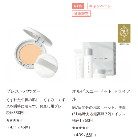
分(*2)が毛穴をカバー。毛穴をフラ
(*3)顔用日焼け止めです。ポーラ化
NEW
キャンペーン
ットに整えてつるんとなめらかに。
成の独自研究による、紫外線に反応
通販限定
ファンデが毛穴に落ちる隙をつくら
して強固な膜を形成する技術「瞬間
ず、メイクのりがUPします。水分
オートディフェンステクノロジー
と皮脂のバランスを整え、乾燥＆ベ
(*4)」を搭載。紫外線を浴びた膜が
タつきレスに。さらに毛穴周りの肌
厚く強靭に進化することで、紫外線
にうるおいを与え、キュッと引き締
が強い環境でも汗やくずれから肌を
め＆ハリ感をUPさせます。また皮
守り、美容成分(*5)の浸透を促進
脂を感知するとギュッと固まる膜を
(*6)します。有効成分「ナイアシン
採用。ファンデーションのくずれや
アミド」配合。真皮のコラーゲン産
毛穴落ちを防ぎ、キレイが長持ちし
生を促進し今あるシワを改善。メラ
ます。軽やかにのびるリキッドが肌
ニンの受け渡しを抑制することで、
にほわっとべールをかけて、肌キメ
未来のシミ・ソバカスも予防しま
がふっくら整うかのよう(*3)。つっ
す。今あるシワも未来のシミにもア
プレストパウダー
オルビスユー ドット トライア
ぱらないここちよい密着感で、さま
プローチ。保湿成分が日中の肌にも
ル
くずれた午後の肌に。くすみ・くず
ざまなタイプのファンデと併用でき
うるおいを与え、明るくなめらかな
れを瞬時に晴らす、お直し用プレス
ます。毛穴が気になる箇所への部分
肌へ導きます。さらに落ちにくくす
約7日間分のお試しセット。美白
トパウダー。くすみ・くずれを瞬時
税込330円～
使いもOK。*1 ファンデーションが
るとキシキシし、塗りごこちを優先
(*1)も叶える最高峰(*2)エイジング
に晴らす、お直し用のプレストパウ
くずれて毛穴に落ちること*2 酸化
すると膜がくずれやすくなる日焼け
ケア(*3)。ハリも透明感(*4)も結果
税込1,760円
ダーです。朝のメイクから時間が経
チタン配合＝カバー力向上成分*3
止めのジレンマを解消すべく試作を
主義。年齢サイン(*5)の因子に着目
（4.11 /
46
件）
った肌は、どんよりくすんだ肌曇り
メイク効果による
重ね、落ちにくくのびのよいみずみ
した肌科学エイジングケア(*3)シリ
（4.39 /
66
件）