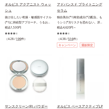
指します。無油分・無着色・無香
指します。無油分・無着色・無香
オルビス アクアニスト ウォッ
アドバンスド ブライトニング
料・アルコールフリー・界面活性剤
料・アルコールフリー・界面活性剤
シュ
セラム
不使用(*5)・パラベンフリー、6つ
不使用(*5)・パラベンフリー、6つ
抜け出したい乾燥・敏感肌サイクル
独自美白(*1)有効成分(*2)配合。も
のフリー処方で徹底的に肌に寄り添
のフリー処方で徹底的に肌に寄り添
(*1)に持続型アプローチ。うるおい
うシミ(*3)リスクを恐れない。冴え
います。*1 乾燥と敏感をくり返す
います。*1 乾燥と敏感をくり返す
を追求した敏感肌用保湿スキンケア
税込1,530円
わたる透明美肌(*4)へ。先端肌科学
税込4,620円～
こと*2 敏感肌対象連用テスト済
こと*2 敏感肌対象連用テスト済
(*2)。うるおいを逃し、刺激を受け
が導く、透明感あふれる輝き(*4)
（すべての方のお肌に合うというこ
（すべての方のお肌に合うというこ
やすい角層の“乾燥敏感スランプ
へ。今の自分の肌も未来の肌もあき
とではありません）*3 乾燥して敏
（4.28 /
199
件）
とではありません）*3 乾燥して敏
（4.38 /
516
件）
(*3)”に悩む敏感な肌へ。創業時から
らめない、自分史上最高の冴えわた
感に感じやすい状態のこと*4 発酵
感に感じやすい状態のこと*4 発酵
キャンペーン
通販限定
のうるおい研究により完成した、待
る透明美肌(*4)を目指すには、美肌
アミノ酸（ポリグルタミン酸）配合
アミノ酸（ポリグルタミン酸）配合
望の敏感肌用保湿スキンケアライン
の阻害要因となるうるおい不足やシ
＝乾燥を防ぎ、うるおいに満ちた肌
＝乾燥を防ぎ、うるおいに満ちた肌
「オルビス アクアニスト」。乾燥
ミを予防するお手入れを続けること
へ導く保湿成分、植物由来アミノ酸
へ導く保湿成分、植物由来アミノ酸
敏感スランプの原因にアプローチす
が大切だと考えました。そこで、ポ
（エルゴチオネイン）配合＝肌を整
（エルゴチオネイン）配合＝肌を整
る持続型トリプルアミノ酸(*4)を配
ーラ・オルビスグループ独自の美白
え、すこやかに保つ保湿成分、微生
え、すこやかに保つ保湿成分、微生
合。もともと体内にあるアミノ酸は
(*1)有効成分「m-ピクセノール（デ
物由来アミノ酸（エクトイン）配合
物由来アミノ酸（エクトイン）配合
異物として排出されにくく、肌にと
クスパンテノールW）」を配合。シ
＝乱れた角層にうるおいを与え、肌
＝乱れた角層にうるおいを与え、肌
どまってうるおいを蓄えてくれま
ミの原因になると考えられる“メラ
荒れを防ぐ保湿成分*5 ウォッシュ
荒れを防ぐ保湿成分*5 ウォッシュ
す。刺激を受けやすくなった角層を
ニンの塊”を居座らせない(*1)、粉砕
を除くLM＝さっぱり高保湿タイプ
を除くLM＝さっぱり高保湿タイプ
うるおいで満たし、脱・敏感肌を目
と排出サポート(*5)の2ステップで
（脂性肌～普通肌）RM＝しっとり
（脂性肌～普通肌）RM＝しっとり
指します。無油分・無着色・無香
メラニンの蓄積を抑え、シミ・ソバ
高保湿タイプ（普通肌～超乾性肌）
高保湿タイプ（普通肌～超乾性肌）
料・アルコールフリー・パラベンフ
カスを防ぎます。さらに、「アルテ
サンスクリーン(R) パウダー
オルビス ベースアクティブLP