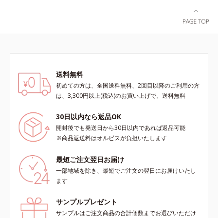
ラ肌が長時間続きます。パウダータ
実感できる、しっとり整った肌状態
イプながら、SPF50+・PA++++。パ
へ。化粧水前に2プッシュ使うだけ
ウダーならではの軽いつけごこち
で、うるおいのすき間にぐんぐん入
で、日焼け止めが苦手な方にもおす
り込み、うるおいで満ち満ちたハリ
すめです。水や汗に強いスーパーウ
のある美肌へと整えます。*1 クチ
ォータープルーフ(*4)だから、レジ
ナシ果実エキス、ハトムギ種子エキ
ャーにも大活躍してくれます。*1
ス、ユズ果実エキス、水添レシチ
送料無料
シリカ、セルロース、窒化ホウ素配
ン、フィトステロールズ、（Ｃ１２
初めての方は、全国送料無料、2回目以降のご利用の方
合＝セミマット肌を叶える球状と板
－２０）アルキルグルコシドの組み
は、3,300円以上(税込)のお買い上げで、送料無料
状の粉体*2 シリカ6種類、セルロー
合わせが初（2023年4月 Mintel社デ
ス*3 シリカ配合＝皮脂を吸着する
ータベースによる当社調べ）*2 う
30日以内なら返品OK
粉体*4 化粧持ち性能
るおい不足など*3 お手入れのファ
開封後でも発送日から30日以内であれば返品可能
ーストステップのこと*4 細胞間脂
※商品返送料はオルビスが負担いたします
質に類似した構造*5 保湿成分
最短ご注文翌日お届け
一部地域を除き、最短でご注文の翌日にお届けいたし
ます
サンプルプレゼント
サンプルはご注文商品の合計個数までお選びいただけ