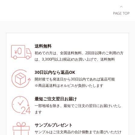
ラ肌が長時間続きます。パウダータ
実感できる、しっとり整った肌状態
イプながら、SPF50+・PA++++。パ
へ。化粧水前に2プッシュ使うだけ
ウダーならではの軽いつけごこち
で、うるおいのすき間にぐんぐん入
で、日焼け止めが苦手な方にもおす
り込み、うるおいで満ち満ちたハリ
すめです。水や汗に強いスーパーウ
のある美肌へと整えます。*1 クチ
ォータープルーフ(*4)だから、レジ
ナシ果実エキス、ハトムギ種子エキ
ャーにも大活躍してくれます。*1
ス、ユズ果実エキス、水添レシチ
送料無料
シリカ、セルロース、窒化ホウ素配
ン、フィトステロールズ、（Ｃ１２
初めての方は、全国送料無料、2回目以降のご利用の方
合＝セミマット肌を叶える球状と板
－２０）アルキルグルコシドの組み
は、3,300円以上(税込)のお買い上げで、送料無料
状の粉体*2 シリカ6種類、セルロー
合わせが初（2023年4月 Mintel社デ
ス*3 シリカ配合＝皮脂を吸着する
ータベースによる当社調べ）*2 う
30日以内なら返品OK
粉体*4 化粧持ち性能
るおい不足など*3 お手入れのファ
開封後でも発送日から30日以内であれば返品可能
ーストステップのこと*4 細胞間脂
※商品返送料はオルビスが負担いたします
質に類似した構造*5 保湿成分
最短ご注文翌日お届け
一部地域を除き、最短でご注文の翌日にお届けいたし
ます
サンプルプレゼント
サンプルはご注文商品の合計個数までお選びいただけ