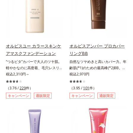
み、厚塗り感なくピタッと密着しま
キシジグリコール（保湿）＜使用量
くる技術が日本初（2024年12月時
ですが、オルビス ミスターは少な
す。毛穴、シミ、くすみ、凹凸、色
目安＞パール1粒程度＜ご使用ステ
点、J－GLOBALによる自社調べ）
いオイル(*1)でも多くのUVカット成
ムラなどの大人の肌悩みをポンポン
ップ＞洗顔料 ⇒ 化粧水 ⇒ ザ リン
*2 オルビス内でかつてないオイル
分を抱え込む技術を採用しました。
するだけで簡単にカバーし、まるで
クルセラム ⇒ 保湿液＜1商品あたり
クレンジングのこと*3 ポーラ化成
さらに皮脂吸着パウダー(*2)も配
素肌そのものが美しくなったよう
の使用回数＞通常サイズ：約90回
独自の（Ｃ１２－２０）アルキルグ
合。ベタつきにくいみずみずしい使
な、うるツヤ美肌を演出します。*
（1.5ヵ月程度）ラージサイズ：約
ルコシド（保湿）で形成するミセル
用感で、塗ることでスキンケア後の
ラウロイルリシン配合＝肌なじみを
180回（3ヵ月程度）各商品の詳し
*4 炭酸ジカプリリル*5 乾燥や汚れ
ようなサラサラ肌が続きます。大人
良くする仕上がり向上粉体
オルビスユー カラースキンケ
オルビスアンバー プロカバー
い情報は商品ページをご覧くださ
による*6 キメの乱れによる＜使用
男性の悩み、シミ(*3)とテカリ(*4)
アマスクファンデーション
リングBB
い。・BEAUTY夏祭りは、こちら
量目安＞適量＜使用ステップ＞オル
の両方に応えるアイテムです。*1
ビス ザ クレンジング オイル ⇒
“つるピタ”カバーで大人のツヤ肌。
自然なツヤめきと高いカバー力。年
自社比較*2 アクリレーツコポリマ
洗顔料 ⇒ 化粧水 ⇒ 保湿液
軽やかなのに高密着、毛穴レスリキ
齢肌(*1)のための最高峰(*2)BB。年
ー配合＝化粧持ち向上成分*3 日焼
※W洗顔が必要です＜使用方法＞1.
ッドファンデ。みずみずしく、とけ
税込2,310円～
齢肌(*1)のための最高峰(*2)BBクリ
税込2,970円
けによるシミ予防*4 皮脂吸着によ
適量（2プッシュ程度）をとり、手
込むように密着カバー毛穴レスでな
ームです。肌のアラを光でふわりと
るテカリ防止
のひら全体にさっと広げます。2.肌
めらかな質感美へ導く、リキッドフ
とばし、くすみや凹凸も軽やかにカ
（3.76 /
229
件）
（3.95 /
101
件）
の上で軽くらせんを描くように、メ
ァンデーション「カバーはしたいけ
バー。さらに厚みのあるテクスチャ
キャンペーン
通販限定
キャンペーン
通販限定
イクとよくなじませます。※落ちに
ど厚塗り感はイヤ」「素肌がもとも
ーが均一にのび広がり、しっかりカ
くいメイクを落とす際は、乾いた手
とキレイな人だと思われたい」そん
バーしながらも自然な仕上がりで
にとり、メイクとしっかりなじませ
なお客様の声から誕生した、軽やか
す。年齢肌による黄ぐすみや血色の
てください。3.メイクとなじんだ
なのにピタッと密着し、肌悩み
悪さに対応した色設計で、白浮きせ
ら、水またはぬるま湯でよく洗い流
を“つるん”と隠すリキッドファンデ
ずパッと明るい印象を叶えます。こ
します。4.その後、洗顔料で洗顔し
ーションです。年齢とともに増えて
れ1本で、日中美容クリーム・日焼