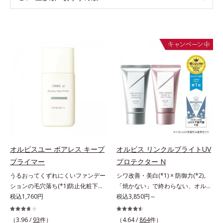
オルビスユー ポアレス キープ
オルビス リンクルブライトUV
プライマー
プロテクター N
うるおってくずれにくいファンデー
シワ改善・美白(*1) × 防御力(*2)。
ションの毛穴落ち(*1)防止化粧下
「焼かない」で終わらない、オルビ
地。ファンデーションの毛穴落ち
税込1,760円
ス最高峰(*3)日焼け止め。シワ改
税込3,850円～
(*1)防止化粧下地です。毛穴
善・美白(*1) × 防御力(*2)「焼かな
1/10000サイズのマイクロカバー成
い」で終わらないオルビス最高峰
（3.96 /
93
件）
（4.64 /
864
件）