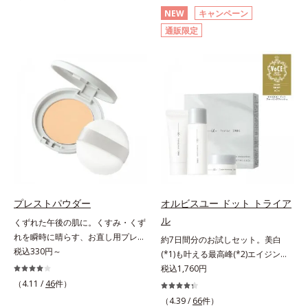
分(*2)が毛穴をカバー。毛穴をフラ
(*3)顔用日焼け止めです。ポーラ化
NEW
キャンペーン
ットに整えてつるんとなめらかに。
成の独自研究による、紫外線に反応
通販限定
ファンデが毛穴に落ちる隙をつくら
して強固な膜を形成する技術「瞬間
ず、メイクのりがUPします。水分
オートディフェンステクノロジー
と皮脂のバランスを整え、乾燥＆ベ
(*4)」を搭載。紫外線を浴びた膜が
タつきレスに。さらに毛穴周りの肌
厚く強靭に進化することで、紫外線
にうるおいを与え、キュッと引き締
が強い環境でも汗やくずれから肌を
め＆ハリ感をUPさせます。また皮
守り、美容成分(*5)の浸透を促進
脂を感知するとギュッと固まる膜を
(*6)します。有効成分「ナイアシン
採用。ファンデーションのくずれや
アミド」配合。真皮のコラーゲン産
毛穴落ちを防ぎ、キレイが長持ちし
生を促進し今あるシワを改善。メラ
ます。軽やかにのびるリキッドが肌
ニンの受け渡しを抑制することで、
にほわっとべールをかけて、肌キメ
未来のシミ・ソバカスも予防しま
がふっくら整うかのよう(*3)。つっ
す。今あるシワも未来のシミにもア
プレストパウダー
オルビスユー ドット トライア
ぱらないここちよい密着感で、さま
プローチ。保湿成分が日中の肌にも
ル
くずれた午後の肌に。くすみ・くず
ざまなタイプのファンデと併用でき
うるおいを与え、明るくなめらかな
れを瞬時に晴らす、お直し用プレス
ます。毛穴が気になる箇所への部分
肌へ導きます。さらに落ちにくくす
約7日間分のお試しセット。美白
トパウダー。くすみ・くずれを瞬時
税込330円～
使いもOK。*1 ファンデーションが
るとキシキシし、塗りごこちを優先
(*1)も叶える最高峰(*2)エイジング
に晴らす、お直し用のプレストパウ
くずれて毛穴に落ちること*2 酸化
すると膜がくずれやすくなる日焼け
ケア(*3)。ハリも透明感(*4)も結果
税込1,760円
ダーです。朝のメイクから時間が経
チタン配合＝カバー力向上成分*3
止めのジレンマを解消すべく試作を
主義。年齢サイン(*5)の因子に着目
（4.11 /
46
件）
った肌は、どんよりくすんだ肌曇り
メイク効果による
重ね、落ちにくくのびのよいみずみ
した肌科学エイジングケア(*3)シリ
（4.39 /
66
件）