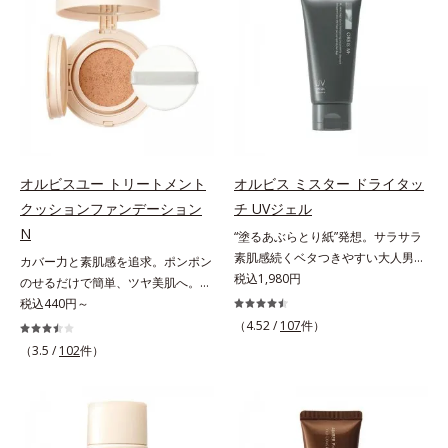
ンジング(*2)をご用意しました。ポ
オトギリソウエキス配合＝肌にうる
Na）、密着エアリーパウダー
促進し、年齢とともに刻まれる深い
ーラ化成は独自の先端研究により、
おいを与え、うるおいに満ちたハリ
EX（ポリアスパラギン酸Na、マイ
悩みのシワを改善しながら、過剰な
ナノバブルよりも小さい超微粒子
ツヤ肌へ導く保湿成分アレルギーテ
カ）配合＝仕上がり向上成分
メラニン生成を防ぎ未来のシミ・ソ
(*3)をクレンジングに搭載すること
スト済＝全ての方にアレルギーが起
バカスを予防します。さらに独自研
に成功。毛穴よりはるかに小さい超
こらないということではありませ
究に基づいた浸透型ハリ保湿成分
微粒子とオイルが肌と汚れの間に入
ん。
(*6)で大人肌にハリ感をプラス。す
り込み、小さくばらけて肌表面にう
るっと伸び広がるテクスチャー
るおいベールを形成。これにより、
で、"顔全体にご使用いただける設
洗い流した瞬間に汚れが肌に再付着
オルビスユー トリートメント
オルビス ミスター ドライタッ
計"。見えているシワはもちろん、
することを防止し、細かい毛穴汚れ
クッションファンデーション
チ UVジェル
自分では気づきにくい死角のシワの
をごっそりするん！角栓溶解オイル
改善にも効果を発揮します。*1 メ
N
(*4)が詰まりや黒ずみも溶かして、
“塗るあぶらとり紙”発想。サラサラ
ラニンの生成を抑え、シミ・ソバカ
毛穴の目立ちにくいすべすべ肌に洗
素肌感続くベタつきやすい大人男性
カバー力と素肌感を追求。ポンポン
スを防ぐ*2 ナイアシンアミド（有
い上げます。大人肌のためのくすみ
肌のための日焼け止めジェル。メン
税込1,980円
のせるだけで簡単、ツヤ美肌へ。カ
効成分）、水添大豆リン脂質、フィ
(*5)を晴らすアプローチによって圧
ズブランド「オルビス ミスター」
バー力と素肌感を両立する、簡単ツ
税込440円～
トステロール、水（基剤）、
巻の洗浄力と保湿力を叶え、毛穴目
の日焼け止めです。SPF50+・
ヤ美肌クッションファンデーション
（4.52 /
107
件）
BG（保湿）*3 角層まで*4 K石けん
立ち(*6)や乾燥によるくすみをケア
PA++++で紫外線からしっかりガー
です。多方向へ光を拡散し、高いソ
（3.5 /
102
件）
素地、ホホバアルコール、トリステ
し、毎日のメイクが楽しくなる晴れ
ド。顔にもからだにも使え、クレン
フトフォーカス効果で毛穴や色ムラ
アリン酸デカグリセリル（基剤）*5
やかな肌に導きます。*1 ポーラ化
ジングは不要。通勤にも長時間のレ
をふわりとカバーします。さらに肌
角層の範囲内における自社従来品処
成独自の（Ｃ１２－２０）アルキル
ジャーにも、毎日手軽にお使いいた
との親和性が高いアミノ酸系パウダ
方との比較*6 ドクダミエキス、シ
グルコシド（保湿）で形成するミセ
だけます。高いUVカット力を持つ
ー(*)を配合。みずみずしく肌になじ
クロヘキサンジカルボン酸ビスエト
ルから、汚れをはね返す水の膜をつ
アイテムは本来多くのオイルが必要