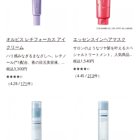
てください。各商品の詳しい情報は
いくお悩みを自然に隠しつつも、ま
け止め・化粧下地・カラーコントロ
商品ページをご覧ください。・
るで“素肌美人”に見える仕上がりを
ール・コンシーラー・パウダー・フ
BEAUTY夏祭りは、こちら
叶えるのは、微細で均一なカバー粉
ァンデーションの7役を兼ねる多機
体(*1)が大きさの異なる毛穴にも隙
能BB。慌ただしい朝でもパパッと
なくフィットするから。粉体の表面
塗るだけで、厚塗り感のない、自然
にダマ防止の特殊コーティングを施
なツヤめきのある美肌に整えます。
オルビス レチフォーカス アイ
エッセンスインヘアマスク
すことで、カバー粉体は薄く・均一
*1 年齢を重ねた肌*2 オルビス内BB
クリーム
サロンのようなツヤ髪を叶えるスペ
に凹凸へフィット。毛穴や色ムラを
クリームのカバー力
シャルトリートメント。人気商品
ハリ感みなぎるまなざしへ。レチノ
カバーしながら自然な仕上がりを叶
「エッセンスインヘアミルク」と同
税込1,540円
ール(*1)配合、夜の目元美容液。オ
えます。また、ファンデーションを
じシリーズの、お風呂で美しいツヤ
ルビスの目元技術を結集し、ハリ感
税込3,300円
つけている間に保湿成分が肌へ浸透
髪を叶えるスペシャルヘアマスクで
みなぎるまなざしへ。レチノール
(*2)するスキンコンディショニング
（4.45 /
213
件）
す。シャンプー後のまっさらな髪の
(*1)配合の目元美容液です。目元悩
セラム設計(*3)を採用。肌に触れた
（4.28 /
171
件）
内部の通り道を押し広げて、毛髪補
みをマルチにケアするレチノール
瞬間、保湿成分が浸透しうるおいを
修成分(*1)が髪の内部まで浸透。さ
と、ハリ感をサポートするペプチド
与えます。キメを整え、磨かれたよ
らに毛髪保護成分がダメージを受け
(*2)の2種の成分が深いうるおいを
うな透明感とツヤを生み出すこと
ている部位に吸着して、キューティ
与え、湧き上がるようなハリ感を呼
で、“つるん”とした光のヴェールを
クル表面をリペア。髪の内外にアプ
び覚まします。ハリ膜がのび広が
まとったような仕上がりに。*1 ス
ローチして、乾燥などの外的刺激か
り、肌表面にピン！としたハリ感を
キンフィットカラー成分（酸化チタ
ら守り抜き、ダメージ(*2)を立て直
与え、さらに疑似セラミド(*3)が角
ン、酸化鉄、ステアロイルグルタミ
し(*3)ます。お風呂でシャンプー後
層の隙間に浸透(*4)。夜のスキンケ
ン酸2Na）配合＝自然な仕上がりで
に適量を髪になじませ、置き時間は