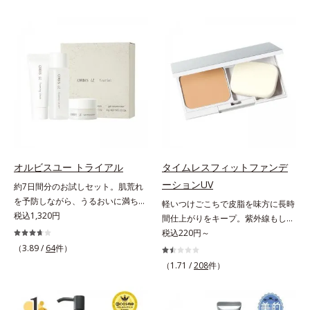
状態。そんな朝と午後の肌状態の違
ずしいテクスチャーを追求しまし
ーズ。オルビスユー ドットシリー
いに着目しました。乾燥や皮脂分泌
た。まるで美容液級のなめらかさで
ズは、年齢による肌悩み一つ一つを
でくずれて毛穴に落ちたファンデー
肌にぴったり密着し、SPF50+・
対処するのではなく、肌で起きてい
ションのすき間にフィットし、凹凸
PA++++という高い紫外線カット力
ることの根本原因に着目。加齢とと
や毛穴をフラットに整えます。また
ながら、白浮きしにくい処方に。シ
もに現れる年齢サイン(*5)について
お直しと同時にうるおいを補給。さ
ワ改善・美白を叶えながら、紫外線
研究を進めたところ、弾力感のない
らに余分な皮脂を吸着して、水分と
を味方にしてあなたの肌を守る最高
状態である「ハリのなさ」や、くす
皮脂のバランスをコントロールし、
峰顔用日焼け止めです。*1 メラニ
み(*6)などが現れている状態である
メイクがくずれにくい肌へ。“立て
ンの生成を抑え、シミ・ソバカスを
「透明感のなさ」が現れることで大
直す”ことにこだわった設計で、メ
防ぐ*2 化粧膜のくずれにくさ、肌
人の肌印象に大きな影響を与えてい
イクがくずれた肌にすんなりなじ
をうるおして保護すること*3 オル
ることが分かりました。そこでオル
み、ポンポンするだけでキレイが復
ビス内最高の紫外線カットレベル*4
ビスユー ドットシリーズは美容成
オルビスユー トライアル
タイムレスフィットファンデ
活します。リキッド、クッション、
紫外線に瞬時に反応して、膜が厚く
分(*7)として「G.D.F.アクティベー
ーションUV
約7日間分のお試しセット。肌荒れ
パウダー、どんなファンデーション
なり始めることおよび表面に新たな
ター(*8)」を配合。そして、従来か
を予防しながら、うるおいに満ちた
軽いつけごこちで皮脂を味方に長時
の上に重ねてもOK。携帯に便利な
膜ができ始めることで膜が強くくず
ら配合している美白有効成分「トラ
美しい肌へ。7000種を超える成分
税込1,320円
間仕上がりをキープ。紫外線もしっ
コンパクトタイプです。
れにくくなり、密閉することで保湿
ネキサム酸」を配合しました。さら
から厳選し、「うるおいの質(*1)」
かりカットするファンデーション。
税込220円～
成分を浸透促進すること（角層ま
に、シリーズ共通の美容成分(*7)
に着目した初期エイジングケア(*2)
皮脂を味方に軽やかな仕上がりが続
（3.89 /
64
件）
で）*5 保湿成分*6 角層まで＜使用
「GLルートブースター(*9)」を配合
シリーズオルビスユーは肌本来のう
く、UVカットパウダーファンデー
量目安＞大きめのパール1粒程度
することで、肌のふっくら感や透明
（1.71 /
208
件）
るおいやバリア機能にアプローチす
ションです。皮脂を吸着し密着力が
※全顔使用の場合＜使用ステップ＞
感を叶えます。美白ケアしながら多
る初期エイジングケアシリーズで
上がる粉体(*1)と、サラサラ状態を
洗顔料 ⇒ 化粧水 ⇒ 保湿液 ⇒オル
角的なエイジングケアが叶うシリー
す。「うるおいの質」に着目し、肌
キープする(*2)2種の粉体で、ヨ
ビス リンクルブライトUVプロテク
ズに。3ステップで上向き(*10)のハ