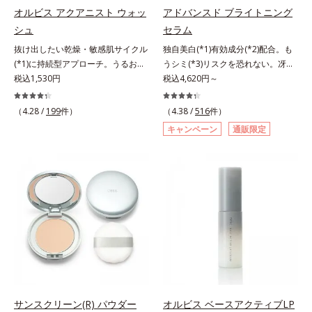
指します。無油分・無着色・無香
指します。無油分・無着色・無香
オルビス アクアニスト ウォッ
アドバンスド ブライトニング
料・アルコールフリー・界面活性剤
料・アルコールフリー・界面活性剤
シュ
セラム
不使用(*5)・パラベンフリー、6つ
不使用(*5)・パラベンフリー、6つ
抜け出したい乾燥・敏感肌サイクル
独自美白(*1)有効成分(*2)配合。も
のフリー処方で徹底的に肌に寄り添
のフリー処方で徹底的に肌に寄り添
(*1)に持続型アプローチ。うるおい
うシミ(*3)リスクを恐れない。冴え
います。*1 乾燥と敏感をくり返す
います。*1 乾燥と敏感をくり返す
を追求した敏感肌用保湿スキンケア
税込1,530円
わたる透明美肌(*4)へ。先端肌科学
税込4,620円～
こと*2 敏感肌対象連用テスト済
こと*2 敏感肌対象連用テスト済
(*2)。うるおいを逃し、刺激を受け
が導く、透明感あふれる輝き(*4)
（すべての方のお肌に合うというこ
（すべての方のお肌に合うというこ
やすい角層の“乾燥敏感スランプ
へ。今の自分の肌も未来の肌もあき
とではありません）*3 乾燥して敏
（4.28 /
199
件）
とではありません）*3 乾燥して敏
（4.38 /
516
件）
(*3)”に悩む敏感な肌へ。創業時から
らめない、自分史上最高の冴えわた
感に感じやすい状態のこと*4 発酵
感に感じやすい状態のこと*4 発酵
キャンペーン
通販限定
のうるおい研究により完成した、待
る透明美肌(*4)を目指すには、美肌
アミノ酸（ポリグルタミン酸）配合
アミノ酸（ポリグルタミン酸）配合
望の敏感肌用保湿スキンケアライン
の阻害要因となるうるおい不足やシ
＝乾燥を防ぎ、うるおいに満ちた肌
＝乾燥を防ぎ、うるおいに満ちた肌
「オルビス アクアニスト」。乾燥
ミを予防するお手入れを続けること
へ導く保湿成分、植物由来アミノ酸
へ導く保湿成分、植物由来アミノ酸
敏感スランプの原因にアプローチす
が大切だと考えました。そこで、ポ
（エルゴチオネイン）配合＝肌を整
（エルゴチオネイン）配合＝肌を整
る持続型トリプルアミノ酸(*4)を配
ーラ・オルビスグループ独自の美白
え、すこやかに保つ保湿成分、微生
え、すこやかに保つ保湿成分、微生
合。もともと体内にあるアミノ酸は
(*1)有効成分「m-ピクセノール（デ
物由来アミノ酸（エクトイン）配合
物由来アミノ酸（エクトイン）配合
異物として排出されにくく、肌にと
クスパンテノールW）」を配合。シ
＝乱れた角層にうるおいを与え、肌
＝乱れた角層にうるおいを与え、肌
どまってうるおいを蓄えてくれま
ミの原因になると考えられる“メラ
荒れを防ぐ保湿成分*5 ウォッシュ
荒れを防ぐ保湿成分*5 ウォッシュ
す。刺激を受けやすくなった角層を
ニンの塊”を居座らせない(*1)、粉砕
を除くLM＝さっぱり高保湿タイプ
を除くLM＝さっぱり高保湿タイプ
うるおいで満たし、脱・敏感肌を目
と排出サポート(*5)の2ステップで
（脂性肌～普通肌）RM＝しっとり
（脂性肌～普通肌）RM＝しっとり
指します。無油分・無着色・無香
メラニンの蓄積を抑え、シミ・ソバ
高保湿タイプ（普通肌～超乾性肌）
高保湿タイプ（普通肌～超乾性肌）
料・アルコールフリー・パラベンフ
カスを防ぎます。さらに、「アルテ
サンスクリーン(R) パウダー
オルビス ベースアクティブLP