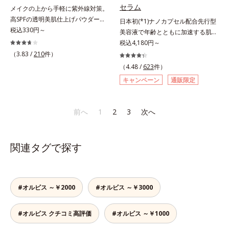
リーで、徹底的に肌に寄り添いま
アネスレ(*6)」を配合し、うるおい
セラム
メイクの上から手軽に紫外線対策。
す。*1 乾燥と敏感をくり返すこと
に満ちた自分本来の澄み渡るような
高SPFの透明美肌仕上げパウダー。
日本初(*1)ナノカプセル配合先行型
*2 敏感肌対象連用テスト済（すべ
透明感を目指します。手に取った
メイクの上から手を汚さずに紫外線
税込330円～
美容液で年齢とともに加速する肌悩
ての方のお肌に合うということでは
時、なじませた時、後肌、と3段階
対策ができるUVカットパウダーで
み(*2)にブレーキを。スキンケアの
税込4,180円～
ありません）*3 乾燥して敏感に感
に変化するテクスチャーは、肌にす
す。“素肌のようななめらかな軽
打ち止め感に。年齢とともに加速す
じやすい状態のこと*4 発酵アミノ
（3.83 /
210
件）
ばやくなじみ、毎日の美白ケアを楽
さ”と“高いUVカット効果”の両立を
る肌悩み(*2)にブレーキをかけ、化
酸（ポリグルタミン酸）配合＝乾燥
しくする使いごこちを叶えました。
（4.48 /
623
件）
叶えました。持ち運びしやすいプレ
粧水前の土台(*3)づくりで、うるお
を防ぎ、うるおいに満ちた肌へ導く
*1 メラニンの蓄積を抑え、シミ・
キャンペーン
通販限定
ストタイプ。外出先でも、メイクの
いに満ち満ちた内側から弾むような
保湿成分、植物由来アミノ酸（エル
ソバカスを防ぐ*2 デクスパンテノ
上からササッとUVカットとお直し
ハリ肌へ。化粧水は二度塗りしない
ゴチオネイン）配合＝肌を整え、す
ールW*3 これからできるシミのこ
が同時にできるお役立ちアイテムで
と不安…。いろいろケアしているの
こやかに保つ保湿成分、微生物由来
と*4 うるおいによる透明感のある
前へ
1
2
3
次へ
す。毛穴や色ムラをカバーしながら
に、あと一歩肌悩みが晴れない…。
アミノ酸（エクトイン）配合＝乱れ
肌*5 ターンオーバーを促進して、
も、素肌のような透明美肌を叶える
そんな大人の肌悩みにアプローチす
た角層にうるおいを与え、肌荒れを
メラニンの塊を微細化すること*6
秘密は「スムースヴェールパウダー
る先行型美容液です。日本初(*1)、
防ぐ保湿成分
アルテアエキス配合＝保湿成分各商
関連タグで探す
(*1)」にあります。7種の球状粉体
毛穴約1/1000ナノサイズの極小カ
品の詳しい情報は商品ページをご覧
(*2)が凹凸を埋めて、肌に薄いヴェ
プセルの表面は肌になじみやすい構
ください。・BEAUTY夏祭りは、こ
ールをかけるようにカバー。さらに
造(*4)。内包した美容成分(*5)の浸
ちら
板状粉体が光を反射して、すっぴん
透をサポートし、角層すみずみをう
#オルビス ～￥2000
#オルビス ～￥3000
肌のようなナチュラルなツヤ感を演
るおいで満たします。さらに“うる
出します。また、皮脂を吸着する
おいの通り道”を作って化粧水のな
「あぶらとりパウダー(*3)」を配合
#オルビス クチコミ高評価
#オルビス ～￥1000
じみ感をUP。化粧水前に使うこと
し、くずれ＆テカリを防いでサラサ
で、普段の化粧水の手ごたえをより