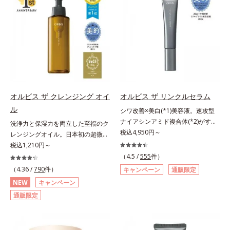
荒れを予防しながらうるおいに満ち
レ・テカリをブロック。素肌にピタ
ター N各商品の詳しい情報は商品ペ
リと透明感を。効果的なシナジー設
た美しい肌へと導きます。ポーラ・
ッと密着する設計で、くずれにくい
ージをご覧ください。・BEAUTY夏
計で、あなたのエイジングケアを応
オルビスグループ独自の肌荒れ防止
サラサラ肌をキープします。さらに
祭りは、こちら
援します。*1 メラニンの生成を抑
有効成分として、「DF-パンテノー
くすみ補正パウダー(*3)配合で、皮
え、シミ・ソバカスを防ぐ（ウォッ
ル(*3)」を国内唯一(*4)、高濃度で
脂や汗に濡れてもくすみにくく。2
シュ除く）*2 オルビス内スキンケ
配合。角層のバリア機能にアプロー
種のパウダー(*4)がベールをまとう
アシリーズの保湿力*3 年齢に応じ
チして肌荒れを防ぎ、肌不調にゆら
ように肌のノイズをふわっとカバー
たお手入れのこと*4 うるおいによ
がない肌を叶えます。そして、独自
し、厚塗り感を軽減。粉っぽさを感
る*5 乾燥、ハリ・ツヤのなさ
研究に基づいたアプローチ成分
じさせない、軽やかな美肌に整えま
オルビス ザ クレンジング オイ
オルビス ザ リンクルセラム
*6 乾燥による*7 保湿成分*8
「MCアクティベーター(*5)」。肌
す。SPF30・PA+++で日中の紫外線
ロニセラカエルレア果汁、ノバラエ
ル
シワ改善×美白(*1)美容液。速攻型
のうるおいを引き出し・高めて、ハ
もしっかりカットします。※外観色
キス配合＝うるおいを与えハリと透
ナイアシンアミド複合体(*2)がすば
洗浄力と保湿力を両立した至福のク
リ感あふれる肌へと導きます。うる
や肌に塗布した直後の色が濃く見え
明感に満ちた肌へ導く保湿成分*9
やく浸透(*3)。ピンと、パッと。大
税込4,950円～
レンジングオイル。日本初の超微粒
おいに満ちたゆらがない肌をご体感
ますが、肌になじんだ後の色みは他
メマツヨイグサ抽出液、スイカズラ
人の肌にハリ感を。シワ改善×美白
子技術(*1)が毛穴奥の微細な汚れに
税込1,210円～
いただくために設計された3ステッ
のファンデーションと同等です。*1
エキス配合＝角層のすみずみまで水
(*1)美容液。ポーラ化成 研究所の独
アプローチ。圧倒的な洗浄力と毛穴
プで、いつも力強く美しくあり続け
（4.5 /
555
件）
炭酸Ca配合＝化粧持ち向上粉体*2
分・油分を保ち、ハリ・ツヤを与え
自研究で見出した、速攻型ナイアシ
悩みに着目したクレンジングオイル
るあなたを応援します。*1 肌にう
（4.36 /
790
件）
（HDI/トリメチロールヘキシルラク
キャンペーン
通販限定
る保湿成分*10 気持ちのことアレ
ンアミド複合体(*2)と浸透サポート
です。日本初・超微粒子技術(*1)
るおいが満ち、維持されている状態
トン）クロスポリマー、メタクリル
NEW
キャンペーン
ルギーテスト済＝全ての方にアレル
成分(*4)を配合。シワ改善・美白の
で、さっと塗り広げるだけで濃いメ
*2 年齢に応じたお手入れのこと
酸メチルクロスポリマー配合＝化粧
ギーが起こらないということではあ
通販限定
有効成分「ナイアシンアミド」の浸
イクはもちろん毛穴悩みも取り去
*3 デクスパンテノールW*4
持ち向上成分*3 合成フルオロフロ
りません。
透スピードがアップ(*5)し、浸透し
り、一瞬で気持ちのいい素肌へ。ス
2022年5月 Mintel社データベース及
ゴパイト*4 密着カバーパウダー
にくい大人肌の深く(*3)まで素早く
キンケア0番目に、かつてないクレ
び先行技術調査による当社調べ*5
EX（アルミナ、ヒアルロン酸
届けます。真皮のコラーゲン産生を