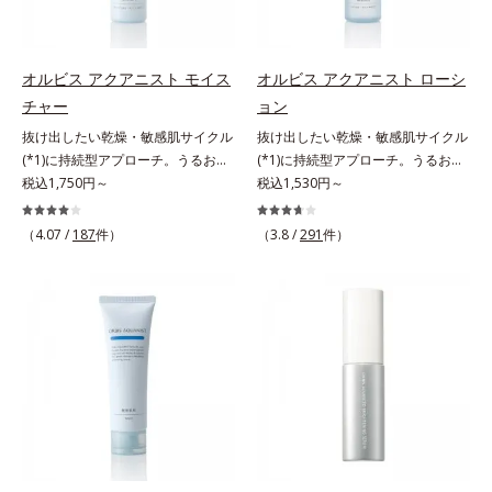
アの最後にプラスすることで乾燥に
肌悩みをカバーする粉体*2 角層ま
0秒。なじませてすぐに洗い流す手
よる小ジワを目立たなくし、ハリ感
で*3 肌のキメを整え、粉体を密着
軽さで、毛先までするんっとまとま
みなぎる目元を目指します。*1 レ
させる設計のこと
る、まるでサロン帰りのようなうる
チノール配合＝保湿成分*2 パルミ
オルビス アクアニスト モイス
オルビス アクアニスト ローシ
おうツヤ髪を叶えます。*1 毛髪補
トイルトリペプチド－5配合＝保湿
チャー
ョン
修成分（イソステアリン酸、イソス
成分*3 ラウロイルグルタミン酸ジ
抜け出したい乾燥・敏感肌サイクル
抜け出したい乾燥・敏感肌サイクル
テアロイル加水分解コラーゲン、イ
（フィトステリル/オクチルドデシ
(*1)に持続型アプローチ。うるおい
(*1)に持続型アプローチ。うるおい
ソステアロイル加水分解シルク、ス
ル）配合＝保湿成分*4 角層まで
を追求した敏感肌用保湿スキンケア
税込1,750円～
を追求した敏感肌用保湿スキンケア
税込1,530円～
フィンゴ糖脂質、トコフェロール、
(*2)。うるおいを逃し、刺激を受け
(*2)。うるおいを逃し、刺激を受け
グリセリン、糖脂質、BG、イソス
やすい角層の“乾燥敏感スランプ
やすい角層の“乾燥敏感スランプ
テアリン酸、イソステアロイル加水
（4.07 /
187
件）
（3.8 /
291
件）
(*3)”に悩む敏感な肌へ。創業時から
(*3)”に悩む敏感な肌へ。創業時から
分解コラーゲン、イソステアロイル
のうるおい研究により完成した、待
のうるおい研究により完成した、待
加水分解シルク、スフィンゴ糖脂
望の敏感肌用保湿スキンケアライン
望の敏感肌用保湿スキンケアライン
質、トコフェロール、グリセリン、
「オルビス アクアニスト」。乾燥
「オルビス アクアニスト」。乾燥
ヒアルロン酸ヒドロキシプロピルト
敏感スランプの原因にアプローチす
敏感スランプの原因にアプローチす
リモニウム、フェノキシエタノー
る持続型トリプルアミノ酸(*4)を配
る持続型トリプルアミノ酸(*4)を配
ル）*2 髪の乾燥、乾燥によるパサ
合。もともと体内にあるアミノ酸は
合。もともと体内にあるアミノ酸は
つき*3 毛髪にうるおい、ハリを与
異物として排出されにくく、肌にと
異物として排出されにくく、肌にと
えること
どまってうるおいを蓄えてくれま
どまってうるおいを蓄えてくれま
す。刺激を受けやすくなった角層を
す。刺激を受けやすくなった角層を
うるおいで満たし、脱・敏感肌を目
うるおいで満たし、脱・敏感肌を目