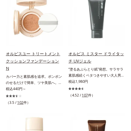
ンジング(*2)をご用意しました。ポ
オトギリソウエキス配合＝肌にうる
Na）、密着エアリーパウダー
促進し、年齢とともに刻まれる深い
ーラ化成は独自の先端研究により、
おいを与え、うるおいに満ちたハリ
EX（ポリアスパラギン酸Na、マイ
悩みのシワを改善しながら、過剰な
ナノバブルよりも小さい超微粒子
ツヤ肌へ導く保湿成分アレルギーテ
カ）配合＝仕上がり向上成分
メラニン生成を防ぎ未来のシミ・ソ
(*3)をクレンジングに搭載すること
スト済＝全ての方にアレルギーが起
バカスを予防します。さらに独自研
に成功。毛穴よりはるかに小さい超
こらないということではありませ
究に基づいた浸透型ハリ保湿成分
微粒子とオイルが肌と汚れの間に入
ん。
(*6)で大人肌にハリ感をプラス。す
り込み、小さくばらけて肌表面にう
るっと伸び広がるテクスチャー
るおいベールを形成。これにより、
で、"顔全体にご使用いただける設
洗い流した瞬間に汚れが肌に再付着
オルビスユー トリートメント
オルビス ミスター ドライタッ
計"。見えているシワはもちろん、
することを防止し、細かい毛穴汚れ
クッションファンデーション
チ UVジェル
自分では気づきにくい死角のシワの
をごっそりするん！角栓溶解オイル
改善にも効果を発揮します。*1 メ
N
(*4)が詰まりや黒ずみも溶かして、
“塗るあぶらとり紙”発想。サラサラ
ラニンの生成を抑え、シミ・ソバカ
毛穴の目立ちにくいすべすべ肌に洗
素肌感続くベタつきやすい大人男性
カバー力と素肌感を追求。ポンポン
スを防ぐ*2 ナイアシンアミド（有
い上げます。大人肌のためのくすみ
肌のための日焼け止めジェル。メン
税込1,980円
のせるだけで簡単、ツヤ美肌へ。カ
効成分）、水添大豆リン脂質、フィ
(*5)を晴らすアプローチによって圧
ズブランド「オルビス ミスター」
バー力と素肌感を両立する、簡単ツ
税込440円～
トステロール、水（基剤）、
巻の洗浄力と保湿力を叶え、毛穴目
の日焼け止めです。SPF50+・
ヤ美肌クッションファンデーション
（4.52 /
107
件）
BG（保湿）*3 角層まで*4 K石けん
立ち(*6)や乾燥によるくすみをケア
PA++++で紫外線からしっかりガー
です。多方向へ光を拡散し、高いソ
（3.5 /
102
件）
素地、ホホバアルコール、トリステ
し、毎日のメイクが楽しくなる晴れ
ド。顔にもからだにも使え、クレン
フトフォーカス効果で毛穴や色ムラ
アリン酸デカグリセリル（基剤）*5
やかな肌に導きます。*1 ポーラ化
ジングは不要。通勤にも長時間のレ
をふわりとカバーします。さらに肌
角層の範囲内における自社従来品処
成独自の（Ｃ１２－２０）アルキル
ジャーにも、毎日手軽にお使いいた
との親和性が高いアミノ酸系パウダ
方との比較*6 ドクダミエキス、シ
グルコシド（保湿）で形成するミセ
だけます。高いUVカット力を持つ
ー(*)を配合。みずみずしく肌になじ
クロヘキサンジカルボン酸ビスエト
ルから、汚れをはね返す水の膜をつ
アイテムは本来多くのオイルが必要