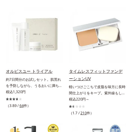
状態。そんな朝と午後の肌状態の違
ずしいテクスチャーを追求しまし
ーズ。オルビスユー ドットシリー
いに着目しました。乾燥や皮脂分泌
た。まるで美容液級のなめらかさで
ズは、年齢による肌悩み一つ一つを
でくずれて毛穴に落ちたファンデー
肌にぴったり密着し、SPF50+・
対処するのではなく、肌で起きてい
ションのすき間にフィットし、凹凸
PA++++という高い紫外線カット力
ることの根本原因に着目。加齢とと
や毛穴をフラットに整えます。また
ながら、白浮きしにくい処方に。シ
もに現れる年齢サイン(*5)について
お直しと同時にうるおいを補給。さ
ワ改善・美白を叶えながら、紫外線
研究を進めたところ、弾力感のない
らに余分な皮脂を吸着して、水分と
を味方にしてあなたの肌を守る最高
状態である「ハリのなさ」や、くす
皮脂のバランスをコントロールし、
峰顔用日焼け止めです。*1 メラニ
み(*6)などが現れている状態である
メイクがくずれにくい肌へ。“立て
ンの生成を抑え、シミ・ソバカスを
「透明感のなさ」が現れることで大
直す”ことにこだわった設計で、メ
防ぐ*2 化粧膜のくずれにくさ、肌
人の肌印象に大きな影響を与えてい
イクがくずれた肌にすんなりなじ
をうるおして保護すること*3 オル
ることが分かりました。そこでオル
み、ポンポンするだけでキレイが復
ビス内最高の紫外線カットレベル*4
ビスユー ドットシリーズは美容成
オルビスユー トライアル
タイムレスフィットファンデ
活します。リキッド、クッション、
紫外線に瞬時に反応して、膜が厚く
分(*7)として「G.D.F.アクティベー
ーションUV
約7日間分のお試しセット。肌荒れ
パウダー、どんなファンデーション
なり始めることおよび表面に新たな
ター(*8)」を配合。そして、従来か
を予防しながら、うるおいに満ちた
軽いつけごこちで皮脂を味方に長時
の上に重ねてもOK。携帯に便利な
膜ができ始めることで膜が強くくず
ら配合している美白有効成分「トラ
美しい肌へ。7000種を超える成分
税込1,320円
間仕上がりをキープ。紫外線もしっ
コンパクトタイプです。
れにくくなり、密閉することで保湿
ネキサム酸」を配合しました。さら
から厳選し、「うるおいの質(*1)」
かりカットするファンデーション。
税込220円～
成分を浸透促進すること（角層ま
に、シリーズ共通の美容成分(*7)
に着目した初期エイジングケア(*2)
皮脂を味方に軽やかな仕上がりが続
（3.89 /
64
件）
で）*5 保湿成分*6 角層まで＜使用
「GLルートブースター(*9)」を配合
シリーズオルビスユーは肌本来のう
く、UVカットパウダーファンデー
量目安＞大きめのパール1粒程度
することで、肌のふっくら感や透明
（1.7 /
210
件）
るおいやバリア機能にアプローチす
ションです。皮脂を吸着し密着力が
※全顔使用の場合＜使用ステップ＞
感を叶えます。美白ケアしながら多
る初期エイジングケアシリーズで
上がる粉体(*1)と、サラサラ状態を
洗顔料 ⇒ 化粧水 ⇒ 保湿液 ⇒オル
角的なエイジングケアが叶うシリー
す。「うるおいの質」に着目し、肌
キープする(*2)2種の粉体で、ヨ
ビス リンクルブライトUVプロテク
ズに。3ステップで上向き(*10)のハ