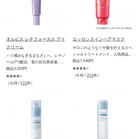
てください。各商品の詳しい情報は
いくお悩みを自然に隠しつつも、ま
け止め・化粧下地・カラーコントロ
商品ページをご覧ください。・
るで“素肌美人”に見える仕上がりを
ール・コンシーラー・パウダー・フ
BEAUTY夏祭りは、こちら
叶えるのは、微細で均一なカバー粉
ァンデーションの7役を兼ねる多機
体(*1)が大きさの異なる毛穴にも隙
能BB。慌ただしい朝でもパパッと
なくフィットするから。粉体の表面
塗るだけで、厚塗り感のない、自然
にダマ防止の特殊コーティングを施
なツヤめきのある美肌に整えます。
オルビス レチフォーカス アイ
エッセンスインヘアマスク
すことで、カバー粉体は薄く・均一
*1 年齢を重ねた肌*2 オルビス内BB
クリーム
サロンのようなツヤ髪を叶えるスペ
に凹凸へフィット。毛穴や色ムラを
クリームのカバー力
シャルトリートメント。人気商品
ハリ感みなぎるまなざしへ。レチノ
カバーしながら自然な仕上がりを叶
「エッセンスインヘアミルク」と同
税込1,540円
ール(*1)配合、夜の目元美容液。オ
えます。また、ファンデーションを
じシリーズの、お風呂で美しいツヤ
ルビスの目元技術を結集し、ハリ感
税込3,300円
つけている間に保湿成分が肌へ浸透
髪を叶えるスペシャルヘアマスクで
みなぎるまなざしへ。レチノール
(*2)するスキンコンディショニング
（4.45 /
213
件）
す。シャンプー後のまっさらな髪の
(*1)配合の目元美容液です。目元悩
セラム設計(*3)を採用。肌に触れた
（4.28 /
172
件）
内部の通り道を押し広げて、毛髪補
みをマルチにケアするレチノール
瞬間、保湿成分が浸透しうるおいを
修成分(*1)が髪の内部まで浸透。さ
と、ハリ感をサポートするペプチド
与えます。キメを整え、磨かれたよ
らに毛髪保護成分がダメージを受け
(*2)の2種の成分が深いうるおいを
うな透明感とツヤを生み出すこと
ている部位に吸着して、キューティ
与え、湧き上がるようなハリ感を呼
で、“つるん”とした光のヴェールを
クル表面をリペア。髪の内外にアプ
び覚まします。ハリ膜がのび広が
まとったような仕上がりに。*1 ス
ローチして、乾燥などの外的刺激か
り、肌表面にピン！としたハリ感を
キンフィットカラー成分（酸化チタ
ら守り抜き、ダメージ(*2)を立て直
与え、さらに疑似セラミド(*3)が角
ン、酸化鉄、ステアロイルグルタミ
し(*3)ます。お風呂でシャンプー後
層の隙間に浸透(*4)。夜のスキンケ
ン酸2Na）配合＝自然な仕上がりで
に適量を髪になじませ、置き時間は