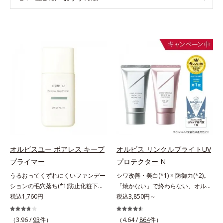
オルビスユー ポアレス キープ
オルビス リンクルブライトUV
プライマー
プロテクター N
うるおってくずれにくいファンデー
シワ改善・美白(*1) × 防御力(*2)。
ションの毛穴落ち(*1)防止化粧下
「焼かない」で終わらない、オルビ
地。ファンデーションの毛穴落ち
税込1,760円
ス最高峰(*3)日焼け止め。シワ改
税込3,850円～
(*1)防止化粧下地です。毛穴
善・美白(*1) × 防御力(*2)「焼かな
1/10000サイズのマイクロカバー成
い」で終わらないオルビス最高峰
（3.96 /
93
件）
（4.64 /
864
件）