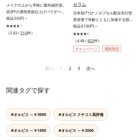
リーで、徹底的に肌に寄り添いま
アネスレ(*6)」を配合し、うるおい
セラム
メイクの上から手軽に紫外線対策。
す。*1 乾燥と敏感をくり返すこと
に満ちた自分本来の澄み渡るような
高SPFの透明美肌仕上げパウダー。
日本初(*1)ナノカプセル配合先行型
*2 敏感肌対象連用テスト済（すべ
透明感を目指します。手に取った
メイクの上から手を汚さずに紫外線
税込330円～
美容液で年齢とともに加速する肌悩
ての方のお肌に合うということでは
時、なじませた時、後肌、と3段階
対策ができるUVカットパウダーで
み(*2)にブレーキを。スキンケアの
税込4,180円～
ありません）*3 乾燥して敏感に感
に変化するテクスチャーは、肌にす
す。“素肌のようななめらかな軽
打ち止め感に。年齢とともに加速す
じやすい状態のこと*4 発酵アミノ
（3.83 /
210
件）
ばやくなじみ、毎日の美白ケアを楽
さ”と“高いUVカット効果”の両立を
る肌悩み(*2)にブレーキをかけ、化
酸（ポリグルタミン酸）配合＝乾燥
しくする使いごこちを叶えました。
（4.48 /
623
件）
叶えました。持ち運びしやすいプレ
粧水前の土台(*3)づくりで、うるお
を防ぎ、うるおいに満ちた肌へ導く
*1 メラニンの蓄積を抑え、シミ・
キャンペーン
通販限定
ストタイプ。外出先でも、メイクの
いに満ち満ちた内側から弾むような
保湿成分、植物由来アミノ酸（エル
ソバカスを防ぐ*2 デクスパンテノ
上からササッとUVカットとお直し
ハリ肌へ。化粧水は二度塗りしない
ゴチオネイン）配合＝肌を整え、す
ールW*3 これからできるシミのこ
が同時にできるお役立ちアイテムで
と不安…。いろいろケアしているの
こやかに保つ保湿成分、微生物由来
と*4 うるおいによる透明感のある
前へ
1
2
3
次へ
す。毛穴や色ムラをカバーしながら
に、あと一歩肌悩みが晴れない…。
アミノ酸（エクトイン）配合＝乱れ
肌*5 ターンオーバーを促進して、
も、素肌のような透明美肌を叶える
そんな大人の肌悩みにアプローチす
た角層にうるおいを与え、肌荒れを
メラニンの塊を微細化すること*6
秘密は「スムースヴェールパウダー
る先行型美容液です。日本初(*1)、
防ぐ保湿成分
アルテアエキス配合＝保湿成分各商
関連タグで探す
(*1)」にあります。7種の球状粉体
毛穴約1/1000ナノサイズの極小カ
品の詳しい情報は商品ページをご覧
(*2)が凹凸を埋めて、肌に薄いヴェ
プセルの表面は肌になじみやすい構
ください。・BEAUTY夏祭りは、こ
ールをかけるようにカバー。さらに
造(*4)。内包した美容成分(*5)の浸
ちら
板状粉体が光を反射して、すっぴん
透をサポートし、角層すみずみをう
#オルビス ～￥3000
#オルビス クチコミ高評価
肌のようなナチュラルなツヤ感を演
るおいで満たします。さらに“うる
出します。また、皮脂を吸着する
おいの通り道”を作って化粧水のな
「あぶらとりパウダー(*3)」を配合
#オルビス ～￥1000
#オルビス ～￥2000
じみ感をUP。化粧水前に使うこと
し、くずれ＆テカリを防いでサラサ
で、普段の化粧水の手ごたえをより