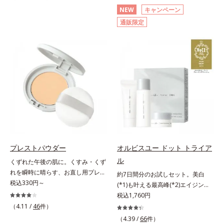
分(*2)が毛穴をカバー。毛穴をフラ
(*3)顔用日焼け止めです。ポーラ化
NEW
キャンペーン
ットに整えてつるんとなめらかに。
成の独自研究による、紫外線に反応
通販限定
ファンデが毛穴に落ちる隙をつくら
して強固な膜を形成する技術「瞬間
ず、メイクのりがUPします。水分
オートディフェンステクノロジー
と皮脂のバランスを整え、乾燥＆ベ
(*4)」を搭載。紫外線を浴びた膜が
タつきレスに。さらに毛穴周りの肌
厚く強靭に進化することで、紫外線
にうるおいを与え、キュッと引き締
が強い環境でも汗やくずれから肌を
め＆ハリ感をUPさせます。また皮
守り、美容成分(*5)の浸透を促進
脂を感知するとギュッと固まる膜を
(*6)します。有効成分「ナイアシン
採用。ファンデーションのくずれや
アミド」配合。真皮のコラーゲン産
毛穴落ちを防ぎ、キレイが長持ちし
生を促進し今あるシワを改善。メラ
ます。軽やかにのびるリキッドが肌
ニンの受け渡しを抑制することで、
にほわっとべールをかけて、肌キメ
未来のシミ・ソバカスも予防しま
がふっくら整うかのよう(*3)。つっ
す。今あるシワも未来のシミにもア
プレストパウダー
オルビスユー ドット トライア
ぱらないここちよい密着感で、さま
プローチ。保湿成分が日中の肌にも
ル
くずれた午後の肌に。くすみ・くず
ざまなタイプのファンデと併用でき
うるおいを与え、明るくなめらかな
れを瞬時に晴らす、お直し用プレス
ます。毛穴が気になる箇所への部分
肌へ導きます。さらに落ちにくくす
約7日間分のお試しセット。美白
トパウダー。くすみ・くずれを瞬時
税込330円～
使いもOK。*1 ファンデーションが
るとキシキシし、塗りごこちを優先
(*1)も叶える最高峰(*2)エイジング
に晴らす、お直し用のプレストパウ
くずれて毛穴に落ちること*2 酸化
すると膜がくずれやすくなる日焼け
ケア(*3)。ハリも透明感(*4)も結果
税込1,760円
ダーです。朝のメイクから時間が経
チタン配合＝カバー力向上成分*3
止めのジレンマを解消すべく試作を
主義。年齢サイン(*5)の因子に着目
（4.11 /
46
件）
った肌は、どんよりくすんだ肌曇り
メイク効果による
重ね、落ちにくくのびのよいみずみ
した肌科学エイジングケア(*3)シリ
（4.39 /
66
件）