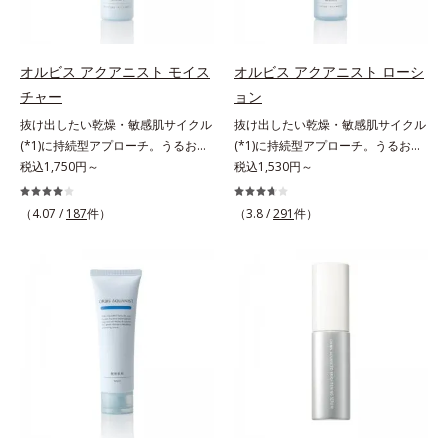
アの最後にプラスすることで乾燥に
肌悩みをカバーする粉体*2 角層ま
0秒。なじませてすぐに洗い流す手
よる小ジワを目立たなくし、ハリ感
で*3 肌のキメを整え、粉体を密着
軽さで、毛先までするんっとまとま
みなぎる目元を目指します。*1 レ
させる設計のこと
る、まるでサロン帰りのようなうる
チノール配合＝保湿成分*2 パルミ
オルビス アクアニスト モイス
オルビス アクアニスト ローシ
おうツヤ髪を叶えます。*1 毛髪補
トイルトリペプチド－5配合＝保湿
チャー
ョン
修成分（イソステアリン酸、イソス
成分*3 ラウロイルグルタミン酸ジ
抜け出したい乾燥・敏感肌サイクル
抜け出したい乾燥・敏感肌サイクル
テアロイル加水分解コラーゲン、イ
（フィトステリル/オクチルドデシ
(*1)に持続型アプローチ。うるおい
(*1)に持続型アプローチ。うるおい
ソステアロイル加水分解シルク、ス
ル）配合＝保湿成分*4 角層まで
を追求した敏感肌用保湿スキンケア
税込1,750円～
を追求した敏感肌用保湿スキンケア
税込1,530円～
フィンゴ糖脂質、トコフェロール、
(*2)。うるおいを逃し、刺激を受け
(*2)。うるおいを逃し、刺激を受け
グリセリン、糖脂質、BG、イソス
やすい角層の“乾燥敏感スランプ
やすい角層の“乾燥敏感スランプ
テアリン酸、イソステアロイル加水
（4.07 /
187
件）
（3.8 /
291
件）
(*3)”に悩む敏感な肌へ。創業時から
(*3)”に悩む敏感な肌へ。創業時から
分解コラーゲン、イソステアロイル
のうるおい研究により完成した、待
のうるおい研究により完成した、待
加水分解シルク、スフィンゴ糖脂
望の敏感肌用保湿スキンケアライン
望の敏感肌用保湿スキンケアライン
質、トコフェロール、グリセリン、
「オルビス アクアニスト」。乾燥
「オルビス アクアニスト」。乾燥
ヒアルロン酸ヒドロキシプロピルト
敏感スランプの原因にアプローチす
敏感スランプの原因にアプローチす
リモニウム、フェノキシエタノー
る持続型トリプルアミノ酸(*4)を配
る持続型トリプルアミノ酸(*4)を配
ル）*2 髪の乾燥、乾燥によるパサ
合。もともと体内にあるアミノ酸は
合。もともと体内にあるアミノ酸は
つき*3 毛髪にうるおい、ハリを与
異物として排出されにくく、肌にと
異物として排出されにくく、肌にと
えること
どまってうるおいを蓄えてくれま
どまってうるおいを蓄えてくれま
す。刺激を受けやすくなった角層を
す。刺激を受けやすくなった角層を
うるおいで満たし、脱・敏感肌を目
うるおいで満たし、脱・敏感肌を目