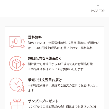
ラ肌が長時間続きます。パウダータ
実感できる、しっとり整った肌状態
イプながら、SPF50+・PA++++。パ
へ。化粧水前に2プッシュ使うだけ
ウダーならではの軽いつけごこち
で、うるおいのすき間にぐんぐん入
で、日焼け止めが苦手な方にもおす
り込み、うるおいで満ち満ちたハリ
すめです。水や汗に強いスーパーウ
のある美肌へと整えます。*1 クチ
ォータープルーフ(*4)だから、レジ
ナシ果実エキス、ハトムギ種子エキ
ャーにも大活躍してくれます。*1
ス、ユズ果実エキス、水添レシチ
送料無料
シリカ、セルロース、窒化ホウ素配
ン、フィトステロールズ、（Ｃ１２
初めての方は、全国送料無料、2回目以降のご利用の方
合＝セミマット肌を叶える球状と板
－２０）アルキルグルコシドの組み
は、3,300円以上(税込)のお買い上げで、送料無料
状の粉体*2 シリカ6種類、セルロー
合わせが初（2023年4月 Mintel社デ
ス*3 シリカ配合＝皮脂を吸着する
ータベースによる当社調べ）*2 う
30日以内なら返品OK
粉体*4 化粧持ち性能
るおい不足など*3 お手入れのファ
開封後でも発送日から30日以内であれば返品可能
ーストステップのこと*4 細胞間脂
※商品返送料はオルビスが負担いたします
質に類似した構造*5 保湿成分
最短ご注文翌日お届け
一部地域を除き、最短でご注文の翌日にお届けいたし
ます
サンプルプレゼント
サンプルはご注文商品の合計個数までお選びいただけ