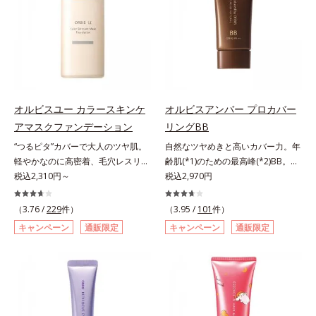
み、厚塗り感なくピタッと密着しま
キシジグリコール（保湿）＜使用量
くる技術が日本初（2024年12月時
ですが、オルビス ミスターは少な
す。毛穴、シミ、くすみ、凹凸、色
目安＞パール1粒程度＜ご使用ステ
点、J－GLOBALによる自社調べ）
いオイル(*1)でも多くのUVカット成
ムラなどの大人の肌悩みをポンポン
ップ＞洗顔料 ⇒ 化粧水 ⇒ ザ リン
*2 オルビス内でかつてないオイル
分を抱え込む技術を採用しました。
するだけで簡単にカバーし、まるで
クルセラム ⇒ 保湿液＜1商品あたり
クレンジングのこと*3 ポーラ化成
さらに皮脂吸着パウダー(*2)も配
素肌そのものが美しくなったよう
の使用回数＞通常サイズ：約90回
独自の（Ｃ１２－２０）アルキルグ
合。ベタつきにくいみずみずしい使
な、うるツヤ美肌を演出します。*
（1.5ヵ月程度）ラージサイズ：約
ルコシド（保湿）で形成するミセル
用感で、塗ることでスキンケア後の
ラウロイルリシン配合＝肌なじみを
180回（3ヵ月程度）各商品の詳し
*4 炭酸ジカプリリル*5 乾燥や汚れ
ようなサラサラ肌が続きます。大人
良くする仕上がり向上粉体
オルビスユー カラースキンケ
オルビスアンバー プロカバー
い情報は商品ページをご覧くださ
による*6 キメの乱れによる＜使用
男性の悩み、シミ(*3)とテカリ(*4)
アマスクファンデーション
リングBB
い。・BEAUTY夏祭りは、こちら
量目安＞適量＜使用ステップ＞オル
の両方に応えるアイテムです。*1
ビス ザ クレンジング オイル ⇒
“つるピタ”カバーで大人のツヤ肌。
自然なツヤめきと高いカバー力。年
自社比較*2 アクリレーツコポリマ
洗顔料 ⇒ 化粧水 ⇒ 保湿液
軽やかなのに高密着、毛穴レスリキ
齢肌(*1)のための最高峰(*2)BB。年
ー配合＝化粧持ち向上成分*3 日焼
※W洗顔が必要です＜使用方法＞1.
ッドファンデ。みずみずしく、とけ
税込2,310円～
齢肌(*1)のための最高峰(*2)BBクリ
税込2,970円
けによるシミ予防*4 皮脂吸着によ
適量（2プッシュ程度）をとり、手
込むように密着カバー毛穴レスでな
ームです。肌のアラを光でふわりと
るテカリ防止
のひら全体にさっと広げます。2.肌
めらかな質感美へ導く、リキッドフ
とばし、くすみや凹凸も軽やかにカ
（3.76 /
229
件）
（3.95 /
101
件）
の上で軽くらせんを描くように、メ
ァンデーション「カバーはしたいけ
バー。さらに厚みのあるテクスチャ
キャンペーン
通販限定
キャンペーン
通販限定
イクとよくなじませます。※落ちに
ど厚塗り感はイヤ」「素肌がもとも
ーが均一にのび広がり、しっかりカ
くいメイクを落とす際は、乾いた手
とキレイな人だと思われたい」そん
バーしながらも自然な仕上がりで
にとり、メイクとしっかりなじませ
なお客様の声から誕生した、軽やか
す。年齢肌による黄ぐすみや血色の
てください。3.メイクとなじんだ
なのにピタッと密着し、肌悩み
悪さに対応した色設計で、白浮きせ
ら、水またはぬるま湯でよく洗い流
を“つるん”と隠すリキッドファンデ
ずパッと明るい印象を叶えます。こ
します。4.その後、洗顔料で洗顔し
ーションです。年齢とともに増えて
れ1本で、日中美容クリーム・日焼