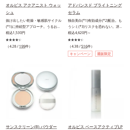
指します。無油分・無着色・無香
指します。無油分・無着色・無香
オルビス アクアニスト ウォッ
アドバンスド ブライトニング
料・アルコールフリー・界面活性剤
料・アルコールフリー・界面活性剤
シュ
セラム
不使用(*5)・パラベンフリー、6つ
不使用(*5)・パラベンフリー、6つ
抜け出したい乾燥・敏感肌サイクル
独自美白(*1)有効成分(*2)配合。も
のフリー処方で徹底的に肌に寄り添
のフリー処方で徹底的に肌に寄り添
(*1)に持続型アプローチ。うるおい
うシミ(*3)リスクを恐れない。冴え
います。*1 乾燥と敏感をくり返す
います。*1 乾燥と敏感をくり返す
を追求した敏感肌用保湿スキンケア
税込1,530円
わたる透明美肌(*4)へ。先端肌科学
税込4,620円～
こと*2 敏感肌対象連用テスト済
こと*2 敏感肌対象連用テスト済
(*2)。うるおいを逃し、刺激を受け
が導く、透明感あふれる輝き(*4)
（すべての方のお肌に合うというこ
（すべての方のお肌に合うというこ
やすい角層の“乾燥敏感スランプ
へ。今の自分の肌も未来の肌もあき
とではありません）*3 乾燥して敏
（4.28 /
199
件）
とではありません）*3 乾燥して敏
（4.38 /
516
件）
(*3)”に悩む敏感な肌へ。創業時から
らめない、自分史上最高の冴えわた
感に感じやすい状態のこと*4 発酵
感に感じやすい状態のこと*4 発酵
キャンペーン
通販限定
のうるおい研究により完成した、待
る透明美肌(*4)を目指すには、美肌
アミノ酸（ポリグルタミン酸）配合
アミノ酸（ポリグルタミン酸）配合
望の敏感肌用保湿スキンケアライン
の阻害要因となるうるおい不足やシ
＝乾燥を防ぎ、うるおいに満ちた肌
＝乾燥を防ぎ、うるおいに満ちた肌
「オルビス アクアニスト」。乾燥
ミを予防するお手入れを続けること
へ導く保湿成分、植物由来アミノ酸
へ導く保湿成分、植物由来アミノ酸
敏感スランプの原因にアプローチす
が大切だと考えました。そこで、ポ
（エルゴチオネイン）配合＝肌を整
（エルゴチオネイン）配合＝肌を整
る持続型トリプルアミノ酸(*4)を配
ーラ・オルビスグループ独自の美白
え、すこやかに保つ保湿成分、微生
え、すこやかに保つ保湿成分、微生
合。もともと体内にあるアミノ酸は
(*1)有効成分「m-ピクセノール（デ
物由来アミノ酸（エクトイン）配合
物由来アミノ酸（エクトイン）配合
異物として排出されにくく、肌にと
クスパンテノールW）」を配合。シ
＝乱れた角層にうるおいを与え、肌
＝乱れた角層にうるおいを与え、肌
どまってうるおいを蓄えてくれま
ミの原因になると考えられる“メラ
荒れを防ぐ保湿成分*5 ウォッシュ
荒れを防ぐ保湿成分*5 ウォッシュ
す。刺激を受けやすくなった角層を
ニンの塊”を居座らせない(*1)、粉砕
を除くLM＝さっぱり高保湿タイプ
を除くLM＝さっぱり高保湿タイプ
うるおいで満たし、脱・敏感肌を目
と排出サポート(*5)の2ステップで
（脂性肌～普通肌）RM＝しっとり
（脂性肌～普通肌）RM＝しっとり
指します。無油分・無着色・無香
メラニンの蓄積を抑え、シミ・ソバ
高保湿タイプ（普通肌～超乾性肌）
高保湿タイプ（普通肌～超乾性肌）
料・アルコールフリー・パラベンフ
カスを防ぎます。さらに、「アルテ
サンスクリーン(R) パウダー
オルビス ベースアクティブLP