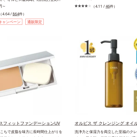
です。朝のメイクから時間が経った肌
白(*1) × 防御力(*2)「焼かない」で
0円～
（4.11 /
46
件）
りくすんだ肌曇り状態。そんな朝と午
オルビス最高峰(*3)顔用日焼け止めで
（4.64 /
864
件）
の違いに着目しました。乾燥や皮脂分
化成の独自研究による、紫外線に反応
キャンペーン
通販限定
て毛穴に落ちたファンデーションのす
膜を形成する技術「瞬間オートディフ
ットし、凹凸や毛穴をフラットに整え
ノロジー(*4)」を搭載。紫外線を浴び
お直しと同時にうるおいを補給。さら
強靭に進化することで、紫外線が強い
脂を吸着して、水分と皮脂のバランス
やくずれから肌を守り、美容成分(*5)
ールし、メイクがくずれにくい肌へ。
進(*6)します。有効成分「ナイアシン
す”ことにこだわった設計で、メイク
合。真皮のコラーゲン産生を促進し今
肌にすんなりなじみ、ポンポンするだ
改善。メラニンの受け渡しを抑制する
が復活します。リキッド、クッション
来のシミ・ソバカスも予防します。今
ー、どんなファンデーションの上に重
未来のシミにもアプローチ。保湿成分
OK。携帯に便利なコンパクトタイプ
にもうるおいを与え、明るくなめらか
ます。さらに落ちにくくするとキシキ
ごこちを優先すると膜がくずれやすく
止めのジレンマを解消すべく試作を重
くくのびのよいみずみずしいテクスチ
しました。まるで美容液級のなめらか
たり密着し、SPF50+・PA++++とい
スフィットファンデーションUV
オルビス ザ クレンジング オイ
線カット力ながら、白浮きしにくい処
こちで皮脂を味方に長時間仕上がりを
洗浄力と保湿力を両立した至福のクレ
改善・美白を叶えながら、紫外線を味