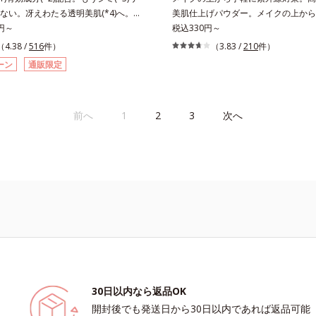
モニウム、フェノキシエタノール）
こやかに保つ保湿成分、微生物由来ア
ない。冴えわたる透明美肌(*4)へ。先
美肌仕上げパウダー。メイクの上から
乾燥、乾燥によるパサつき*3 毛髪にうる
クトイン）配合＝乱れた角層にうるお
導く、透明感あふれる輝き(*4)へ。今
0円～
に紫外線対策ができるUVカットパウ
税込330円～
を与えること
肌荒れを防ぐ保湿成分*5 ウォッシュ
も未来の肌もあきらめない、自分史上
す。“素肌のようななめらかな軽さ”と“
（4.38 /
516
件）
（3.83 /
210
件）
さっぱり高保湿タイプ（脂性肌～普通
わたる透明美肌(*4)を目指すには、美
ット効果”の両立を叶えました。持ち
ーン
通販限定
しっとり高保湿タイプ（普通肌～超乾
因となるうるおい不足やシミを予防す
いプレストタイプ。外出先でも、メイ
を続けることが大切だと考えました。
ササッとUVカットとお直しが同時に
ーラ・オルビスグループ独自の美白
立ちアイテムです。毛穴や色ムラをカ
前へ
1
2
3
次へ
効成分「m-ピクセノール（デクスパンテノ
らも、素肌のような透明美肌を叶える
を配合。シミの原因になると考えられ
ムースヴェールパウダー(*1)」にあり
ンの塊”を居座らせない(*1)、粉砕と排
の球状粉体(*2)が凹凸を埋めて、肌
(*5)の2ステップでメラニンの蓄積を
ルをかけるようにカバー。さらに板状
・ソバカスを防ぎます。さらに、「ア
反射して、すっぴん肌のようなナチュ
レ(*6)」を配合し、うるおいに満ちた
感を演出します。また、皮脂を吸着す
澄み渡るような透明感を目指します。
とりパウダー(*3)」を配合し、くず
時、なじませた時、後肌、と3段階に
防いでサラサラ肌が長時間続きます。
クスチャーは、肌にすばやくなじみ、
イプながら、SPF50+・PA++++。
ケアを楽しくする使いごこちを叶えま
はの軽いつけごこちで、日焼け止めが
 メラニンの蓄積を抑え、シミ・ソバカ
もおすすめです。水や汗に強いスーパ
2 デクスパンテノールW*3 これからで
ープルーフ(*4)だから、レジャーに
30日以内なら返品OK
こと*4 うるおいによる透明感のある
くれます。*1 シリカ、セルロース、
開封後でも発送日から30日以内であれば返品可能
ーンオーバーを促進して、メラニンの塊
配合＝セミマット肌を叶える球状と板