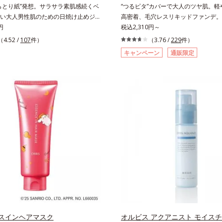
らとり紙”発想。サラサラ素肌感続くベ
“つるピタ”カバーで大人のツヤ肌。軽
膜をつくる技術が日本初（2024年12
い大人男性肌のための日焼け止めジェ
高密着、毛穴レスリキッドファンデ。
GLOBALによる自社調べ）*2 オル
ブランド「オルビス ミスター」の日
円
く、とけ込むように密着カバー毛穴レ
税込2,310円～
てないオイルクレンジングのこと*3 
。SPF50+・PA++++で紫外線からし
かな質感美へ導く、リキッドファンデ
（4.52 /
107
件）
独自の（Ｃ１２－２０）アルキルグル
（3.76 /
229
件）
ド。顔にもからだにも使え、クレンジ
「カバーはしたいけど厚塗り感はイヤ
湿）で形成するミセル*4 炭酸ジカプリ
キャンペーン
通販限定
。通勤にも長時間のレジャーにも、毎
もともとキレイな人だと思われたい」
燥や汚れによる*6 キメの乱れによる
使いいただけます。高いUVカット力
様の声から誕生した、軽やかなのにピ
安＞適量＜使用ステップ＞オルビス ザ
テムは本来多くのオイルが必要です
し、肌悩みを“つるん”と隠すリキッド
ング オイル ⇒ 洗顔料 ⇒ 化粧
ス ミスターは少ないオイル(*1)でも多
ションです。年齢とともに増えていく
湿液 ※W洗顔が必要です＜使用方法＞1.適量
ット成分を抱え込む技術を採用しまし
然に隠しつつも、まるで“素肌美人”に
（2プッシュ程度）をとり、手のひら
皮脂吸着パウダー(*2)も配合。ベタつ
がりを叶えるのは、微細で均一なカバー
と広げます。2.肌の上で軽くらせん
ずみずしい使用感で、塗ることでスキ
が大きさの異なる毛穴にも隙なくフィ
に、メイクとよくなじませます。※落
ようなサラサラ肌が続きます。大人男
ら。粉体の表面にダマ防止の特殊コー
イクを落とす際は、乾いた手にとり、
ミ(*3)とテカリ(*4)の両方に応える
施すことで、カバー粉体は薄く・均一
っかりなじませてください。3.メイ
す。*1 自社比較*2 アクリレーツコポ
ィット。毛穴や色ムラをカバーしなが
ら、水またはぬるま湯でよく洗い流し
＝化粧持ち向上成分*3 日焼けによる
上がりを叶えます。また、ファンデー
の後、洗顔料で洗顔してください。各
4 皮脂吸着によるテカリ防止
けている間に保湿成分が肌へ浸透(*2
い情報は商品ページをご覧ください。・
コンディショニングセラム設計(*3)
夏祭りは、こちら
触れた瞬間、保湿成分が浸透しうるお
す。キメを整え、磨かれたような透明
生み出すことで、“つるん”とした光の
スインヘアマスク
オルビス アクアニスト モイス