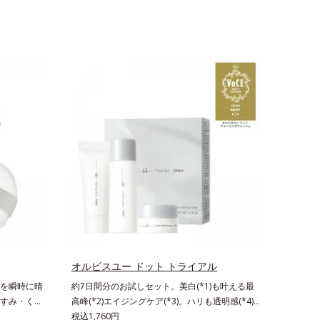
オルビスユー ドット トライアル
を瞬時に晴
約7日間分のお試しセット。美白(*1)も叶える最
すみ・くず
高峰(*2)エイジングケア(*3)。ハリも透明感(*4)
トパウダー
も結果主義。年齢サイン(*5)の因子に着目した肌
税込1,760円