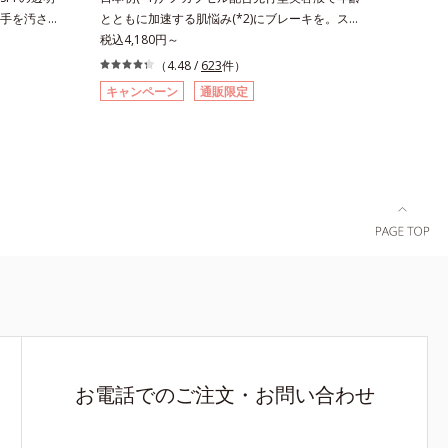
ミノ酸（エ
こやかに保つ保湿成分、微生物由来アミノ酸（エ
手を汚さず
とともに加速する肌悩み(*2)にブレーキを。スキ
いを与え、
クトイン）配合＝乱れた角層にうるおいを与え、
ダーで
ンケアの打ち止め感に。年齢とともに加速する肌
税込4,180円～
を除くLM＝
肌荒れを防ぐ保湿成分*5 ウォッシュを除くLM＝
高いUVカ
悩み(*2)にブレーキをかけ、化粧水前の土台(*3)
（4.48 /
623
件）
肌）RM＝
さっぱり高保湿タイプ（脂性肌～普通肌）RM＝
運びしやす
づくりで、うるおいに満ち満ちた内側から弾むよ
キャンペーン
通販限定
性肌）
しっとり高保湿タイプ（普通肌～超乾性肌）
クの上から
うなハリ肌へ。化粧水は二度塗りしないと不
できるお役
安…。いろいろケアしているのに、あと一歩肌悩
バーしなが
みが晴れない…。そんな大人の肌悩みにアプロー
秘密は「ス
チする先行型美容液です。日本初(*1)、毛穴約
ます。7種
1/1000ナノサイズの極小カプセルの表面は肌に
に薄いヴェー
なじみやすい構造(*4)。内包した美容成分(*5)の
粉体が光を
浸透をサポートし、角層すみずみをうるおいで満
ラルなツヤ
たします。さらに“うるおいの通り道”を作って化
る「あぶら
粧水のなじみ感をUP。化粧水前に使うことで、
れ＆テカリを
普段の化粧水の手ごたえをより実感できる、しっ
パウダータ
とり整った肌状態へ。化粧水前に2プッシュ使う
パウダーならで
だけで、うるおいのすき間にぐんぐん入り込み、
苦手な方に
うるおいで満ち満ちたハリのある美肌へと整えま
ーウォータ
す。*1 クチナシ果実エキス、ハトムギ種子エ
お電話でのご注文・お問い合わせ
も大活躍して
キス、ユズ果実エキス、水添レシチン、フィトス
窒化ホウ素
テロールズ、（Ｃ１２－２０）アルキルグルコシ
状の粉体
ドの組み合わせが初（2023年4月 Mintel社データ