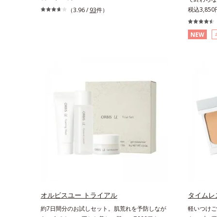
のマイクロカバー成分(*2)が毛穴をカバー。毛穴
シワ改善・美
税込3,85
（3.96 /
93
件）
をフラットに整えてつるんとなめらかに。ファン
終わらない
デが毛穴に落ちる隙をつくらず、メイクのりが
す。ポーラ
NEW
UPします。水分と皮脂のバランスを整え、乾燥
して強固な
＆ベタつきレスに。さらに毛穴周りの肌にうるお
ェンステク
いを与え、キュッと引き締め＆ハリ感をUPさせ
た膜が厚く
ます。また皮脂を感知するとギュッと固まる膜を
環境でも汗
採用。ファンデーションのくずれや毛穴落ちを防
の浸透を促
ぎ、キレイが長持ちします。軽やかにのびるリキ
アミド」配
ッドが肌にほわっとべールをかけて、肌キメがふ
あるシワを
っくら整うかのよう(*3)。つっぱらないここちよ
ことで、未
い密着感で、さまざまなタイプのファンデと併用
あるシワも
できます。毛穴が気になる箇所への部分使いも
が日中の肌
OK。*1 ファンデーションがくずれて毛穴に落ち
な肌へ導き
ること*2 酸化チタン配合＝カバー力向上成分*3
シし、塗り
メイク効果による
なる日焼け
ね、落ちに
ャーを追求
さで肌にぴっ
オルビスユー トライアル
タイムレ
う高い紫外
約7日間分のお試しセット。肌荒れを予防しなが
軽いつけご
方に。シワ