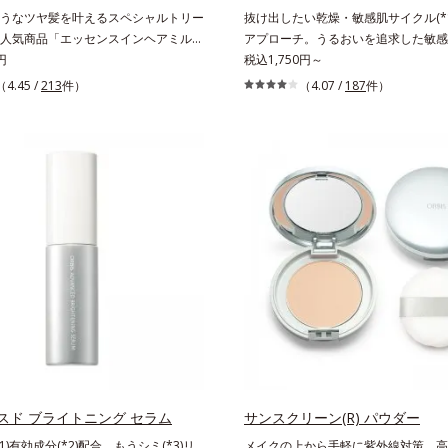
まとったような仕上がりに。*1 スキ
うなツヤ髪を叶えるスペシャルトリー
抜け出したい乾燥・敏感肌サイクル(*
カラー成分（酸化チタン、酸化鉄、ス
人気商品「エッセンスインヘアミル
アプローチ。うるおいを追求した敏感
グルタミン酸2Na）配合＝自然な仕
シリーズの、お風呂で美しいツヤ髪を
円
キンケア(*2)。うるおいを逃し、刺
税込1,750円～
みをカバーする粉体*2 角層まで*3 
シャルヘアマスクです。シャンプー後
い角層の“乾燥敏感スランプ(*3)”に
（4.45 /
213
件）
（4.07 /
187
件）
え、粉体を密着させる設計のこと
な髪の内部の通り道を押し広げて、毛
へ。創業時からのうるおい研究により
(*1)が髪の内部まで浸透。さらに毛髪
待望の敏感肌用保湿スキンケアライン
ダメージを受けている部位に吸着し
アクアニスト」。乾燥敏感スランプの
ティクル表面をリペア。髪の内外にア
ローチする持続型トリプルアミノ酸(*
て、乾燥などの外的刺激から守り抜
もともと体内にあるアミノ酸は異物と
(*2)を立て直し(*3)ます。お風呂で
れにくく、肌にとどまってうるおいを
後に適量を髪になじませ、置き時間は
ます。刺激を受けやすくなった角層を
ませてすぐに洗い流す手軽さで、毛先
満たし、脱・敏感肌を目指します。無
っとまとまる、まるでサロン帰りのよ
色・無香料・アルコールフリー・界面
うツヤ髪を叶えます。*1 毛髪補修成
用(*5)・パラベンフリー、6つのフリ
テアリン酸、イソステアロイル加水分
底的に肌に寄り添います。*1 乾燥と
ン、イソステアロイル加水分解シル
返すこと*2 敏感肌対象連用テスト済
ンゴ糖脂質、トコフェロール、グリセ
方のお肌に合うということではありま
質、BG、イソステアリン酸、イソス
乾燥して敏感に感じやすい状態のこと*
加水分解コラーゲン、イソステアロイ
ミノ酸（ポリグルタミン酸）配合＝乾
シルク、スフィンゴ糖脂質、トコフェ
スド ブライトニング セラム
うるおいに満ちた肌へ導く保湿成分、
サンスクリーン(R) パウダー
リセリン、ヒアルロン酸ヒドロキシプ
ミノ酸（エルゴチオネイン）配合＝肌
1)有効成分(*2)配合。もうシミ(*3)リ
メイクの上から手軽に紫外線対策。高S