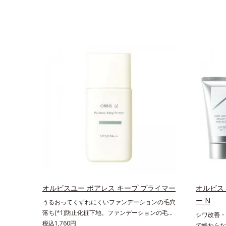
オルビスユー ポアレス キープ プライマー
オルビス
ー N
うるおってくずれにくいファンデーションの毛穴
落ち(*1)防止化粧下地。ファンデーションの毛穴
シワ改善・美
落ち(*1)防止化粧下地です。毛穴1/10000サイズ
税込1,760円
で終わらな