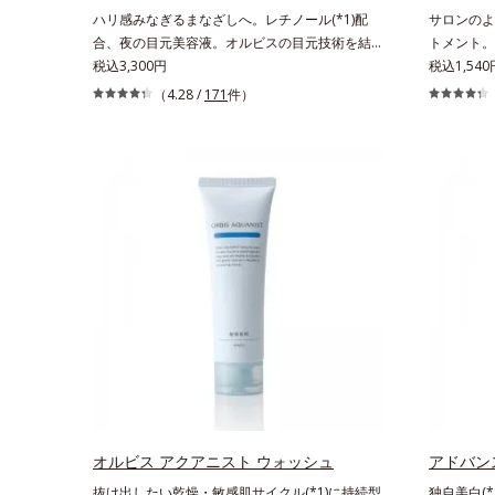
ハリ感みなぎるまなざしへ。レチノール(*1)配
サロンのよ
合、夜の目元美容液。オルビスの目元技術を結集
トメント。
し、ハリ感みなぎるまなざしへ。レチノール(*1)
税込3,300円
ク」と同じ
税込1,540
配合の目元美容液です。目元悩みをマルチにケア
叶えるスペ
（4.28 /
171
件）
するレチノールと、ハリ感をサポートするペプチ
のまっさら
ド(*2)の2種の成分が深いうるおいを与え、湧き
髪補修成分
上がるようなハリ感を呼び覚まします。ハリ膜が
保護成分が
のび広がり、肌表面にピン！としたハリ感を与
て、キュー
え、さらに疑似セラミド(*3)が角層の隙間に浸透
プローチし
(*4)。夜のスキンケアの最後にプラスすることで
き、ダメージ
乾燥による小ジワを目立たなくし、ハリ感みなぎ
シャンプー
る目元を目指します。*1 レチノール配合＝保湿
0秒。なじ
成分*2 パルミトイルトリペプチド－5配合＝保湿
までするん
成分*3 ラウロイルグルタミン酸ジ（フィトステ
うなうるお
リル/オクチルドデシル）配合＝保湿成分*4 角層
分（イソス
まで
解コラーゲ
ク、スフィ
リン、糖脂
テアロイル
オルビス アクアニスト ウォッシュ
ル加水分解
アドバン
ロール、グ
抜け出したい乾燥・敏感肌サイクル(*1)に持続型
独自美白(*