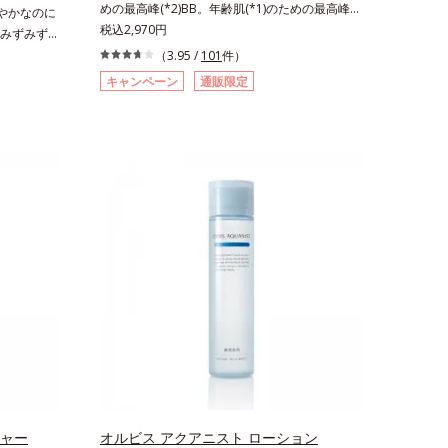
めの最高峰(*2)BB。年齢肌(*1)のための最高峰
やかなのに
月時点、J－
ス、シクロヘキサンジカルボン酸ビスエトキシジ
(*2)BBクリームです。肌のアラを光でふわりと
税込2,970円
みずみずし
ビス内でかつ
グリコール（保湿）＜使用量目安＞パール1粒程
とばし、くすみや凹凸も軽やかにカバー。さらに
スでなめら
（3.95 /
101
件）
ポーラ化成
度＜ご使用ステップ＞洗顔料 ⇒ 化粧水 ⇒ ザ リ
厚みのあるテクスチャーが均一にのび広がり、し
ーション
コシド（保
ンクルセラム ⇒ 保湿液＜1商品あたりの使用回
キャンペーン
通販限定
っかりカバーしながらも自然な仕上がりです。年
」「素肌が
リル*5 乾
数＞通常サイズ：約90回（1.5ヵ月程度）ラージ
齢肌による黄ぐすみや血色の悪さに対応した色設
そんなお客
＜使用量目
サイズ：約180回（3ヵ月程度）各商品の詳しい
計で、白浮きせずパッと明るい印象を叶えます。
タッと密着
 クレンジ
情報は商品ページをご覧ください。・BEAUTY夏
これ1本で、日中美容クリーム・日焼け止め・化
ファンデー
水 ⇒ 保
祭りは、こちら
粧下地・カラーコントロール・コンシーラー・パ
お悩みを自
ウダー・ファンデーションの7役を兼ねる多機能
見える仕上
全体にさっ
BB。慌ただしい朝でもパパッと塗るだけで、厚
粉体(*1)
を描くよう
塗り感のない、自然なツヤめきのある美肌に整え
ットするか
ちにくいメ
ます。*1 年齢を重ねた肌*2 オルビス内BBクリ
ティングを
メイクとし
ームのカバー力
に凹凸へフ
クとなじんだ
ら自然な仕
ます。4.そ
ションをつ
商品の詳し
)するスキン
BEAUTY
を採用。肌に
いを与えま
感とツヤを
ヴェールを
チャー
オルビス アクアニスト ローション