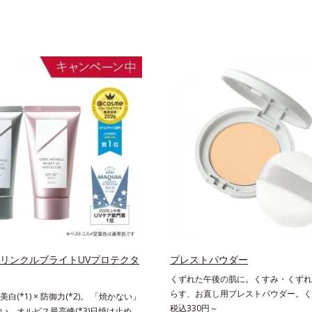
 リンクルブライトUVプロテクタ
プレストパウダー
くずれた午後の肌に。くすみ・くずれ
らす、お直し用プレストパウダー。く
白(*1) × 防御力(*2)。 「焼かない」
れを瞬時に晴らす、お直し用のプレス
税込330円～
い、オルビス最高峰(*3)日焼け止め。