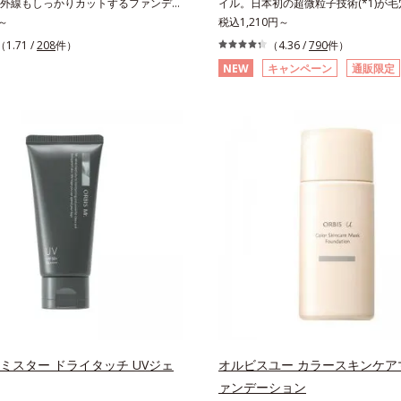
外線もしっかりカットするファンデー
イル。日本初の超微粒子技術(*1)が
なたの肌を守る最高峰顔用日焼け止め
脂を味方に軽やかな仕上がりが続く、
～
な汚れにアプローチ。圧倒的な洗浄力
税込1,210円～
 メラニンの生成を抑え、シミ・ソバカ
パウダーファンデーションです。皮脂
に着目したクレンジングオイルです。
（1.71 /
208
件）
（4.36 /
790
件）
2 化粧膜のくずれにくさ、肌をうるお
着力が上がる粉体(*1)と、サラサラ状
微粒子技術(*1)で、さっと塗り広げ
ること*3 オルビス内最高の紫外線カ
NEW
キャンペーン
通販限定
する(*2)2種の粉体で、ヨレ・テカリ
メイクはもちろん毛穴悩みも取り去り
*4 紫外線に瞬時に反応して、膜が厚
。素肌にピタッと密着する設計で、く
持ちのいい素肌へ。スキンケア0番目
ることおよび表面に新たな膜ができ始
サラサラ肌をキープします。さらにく
ないクレンジング(*2)をご用意しま
膜が強くくずれにくくなり、密閉する
ウダー(*3)配合で、皮脂や汗に濡れて
化成は独自の先端研究により、ナノバ
成分を浸透促進すること（角層まで）
くく。2種のパウダー(*4)がベールを
小さい超微粒子(*3)をクレンジング
成分*6 角層まで＜使用量目安＞大きめの
に肌のノイズをふわっとカバーし、厚
とに成功。毛穴よりはるかに小さい超
程度 ※全顔使用の場合＜使用ステッ
減。粉っぽさを感じさせない、軽やか
イルが肌と汚れの間に入り込み、小さ
⇒ 化粧水 ⇒ 保湿液 ⇒オルビス リン
えます。SPF30・PA+++で日中の紫外
肌表面にうるおいベールを形成。これ
トUVプロテクター N各商品の詳しい
りカットします。※外観色や肌に塗布
い流した瞬間に汚れが肌に再付着する
ページをご覧ください。・BEAUTY夏
色が濃く見えますが、肌になじんだ後
し、細かい毛穴汚れをごっそりするん
ちら
のファンデーションと同等です。*1
オイル(*4)が詰まりや黒ずみも溶か
合＝化粧持ち向上粉体*2 （HDI/トリメ
目立ちにくいすべすべ肌に洗い上げま
キシルラクトン）クロスポリマー、メ
のためのくすみ(*5)を晴らすアプロ
メチルクロスポリマー配合＝化粧持ち
圧巻の洗浄力と保湿力を叶え、毛穴目立
3 合成フルオロフロゴパイト*4 密着カ
乾燥によるくすみをケアし、毎日のメ
ーEX（アルミナ、ヒアルロン酸
くなる晴れやかな肌に導きます。*1 
 ミスター ドライタッチ UVジェ
オルビスユー カラースキンケア
着エアリーパウダーEX（ポリアスパラ
独自の（Ｃ１２－２０）アルキルグル
ァンデーション
、マイカ）配合＝仕上がり向上成分
湿）で形成するミセルから、汚れをは