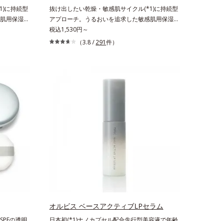
ンフィット
1)に持続型
抜け出したい乾燥・敏感肌サイクル(*1)に持続型
テアロイル
肌用保湿ス
アプローチ。うるおいを追求した敏感肌用保湿ス
上がりで肌悩
激を受けやす
キンケア(*2)。うるおいを逃し、刺激を受けやす
税込1,530円～
肌のキメを整
悩む敏感な肌
い角層の“乾燥敏感スランプ(*3)”に悩む敏感な肌
（3.8 /
291
件）
完成した、
へ。創業時からのうるおい研究により完成した、
「オルビス
待望の敏感肌用保湿スキンケアライン「オルビス
原因にアプ
アクアニスト」。乾燥敏感スランプの原因にアプ
4)を配合。
ローチする持続型トリプルアミノ酸(*4)を配合。
して排出さ
もともと体内にあるアミノ酸は異物として排出さ
蓄えてくれ
れにくく、肌にとどまってうるおいを蓄えてくれ
うるおいで
ます。刺激を受けやすくなった角層をうるおいで
油分・無着
満たし、脱・敏感肌を目指します。無油分・無着
活性剤不使
色・無香料・アルコールフリー・界面活性剤不使
ー処方で徹
用(*5)・パラベンフリー、6つのフリー処方で徹
敏感をくり
底的に肌に寄り添います。*1 乾燥と敏感をくり
（すべての
返すこと*2 敏感肌対象連用テスト済（すべての
せん）*3
方のお肌に合うということではありません）*3
4 発酵ア
乾燥して敏感に感じやすい状態のこと*4 発酵ア
燥を防ぎ、
ミノ酸（ポリグルタミン酸）配合＝乾燥を防ぎ、
植物由来ア
うるおいに満ちた肌へ導く保湿成分、植物由来ア
オルビス ベースアクティブLPセラム
を整え、す
ミノ酸（エルゴチオネイン）配合＝肌を整え、す
PFの透明
日本初(*1)ナノカプセル配合先行型美容液で年齢