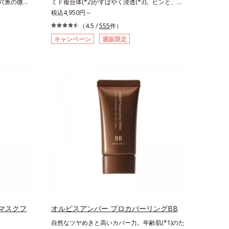
毛穴奥の微細
ミド複合体(*2)がすばやく浸透(*3)。ピンと、パ
じたお手入れのこと*4 うるおいによる*5 乾
と毛穴悩み
ッと。大人の肌にハリ感を。シワ改善×美白(*1)
税込4,950円～
燥、ハリ・ツヤのなさ*6 乾燥による*7 保湿
日本初・超
美容液。ポーラ化成 研究所の独自研究で見出し
成分*8 ロニセラカエルレア果汁、ノバラエキ
（4.5 /
555
件）
るだけで濃い
た、速攻型ナイアシンアミド複合体(*2)と浸透サ
ス配合＝うるおいを与えハリと透明感に満ちた肌
キャンペーン
通販限定
、一瞬で気
ポート成分(*4)を配合。シワ改善・美白の有効成
へ導く保湿成分*9 メマツヨイグサ抽出液、ス
に、かつて
分「ナイアシンアミド」の浸透スピードがアップ
イカズラエキス配合＝角層のすみずみまで水分・
した。ポーラ
(*5)し、浸透しにくい大人肌の深く(*3)まで素早
油分を保ち、ハリ・ツヤを与える保湿成分*10
ブルよりも
く届けます。真皮のコラーゲン産生を促進し、年
気持ちのことアレルギーテスト済＝全ての方にア
に搭載するこ
齢とともに刻まれる深い悩みのシワを改善しなが
レルギーが起こらないということではありませ
微粒子とオ
ら、過剰なメラニン生成を防ぎ未来のシミ・ソバ
ん。
くばらけて
カスを予防します。さらに独自研究に基づいた浸
により、洗
透型ハリ保湿成分(*6)で大人肌にハリ感をプラ
ことを防止
ス。するっと伸び広がるテクスチャーで、"顔全
！角栓溶解
体にご使用いただける設計"。見えているシワは
して、毛穴の
もちろん、自分では気づきにくい死角のシワの改
す。大人肌
善にも効果を発揮します。*1 メラニンの生成を
ーチによって
抑え、シミ・ソバカスを防ぐ*2 ナイアシンアミ
ち(*6)や
ド（有効成分）、水添大豆リン脂質、フィトステ
イクが楽し
ロール、水（基剤）、BG（保湿）*3 角層まで*4
ポーラ化成
K石けん素地、ホホバアルコール、トリステアリ
マスクフ
オルビスアンバー プロカバーリングBB
コシド（保
ン酸デカグリセリル（基剤）*5 角層の範囲内に
自然なツヤめきと高いカバー力。年齢肌(*1)のた
ね返す水の
おける自社従来品処方との比較*6 ドクダミエキ