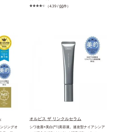
は、どんよ
科学エイジングケア(*3)シリーズ。オルビスユー
（4.39 /
66
件）
後の肌状態
ドットシリーズは、年齢による肌悩み一つ一つを
泌でくずれ
対処するのではなく、肌で起きていることの根本
き間にフィ
原因に着目。加齢とともに現れる年齢サイン(*5)
ます。また
について研究を進めたところ、弾力感のない状態
に余分な皮
である「ハリのなさ」や、くすみ(*6)などが現れ
をコントロ
ている状態である「透明感のなさ」が現れること
“立て直
で大人の肌印象に大きな影響を与えていることが
がくずれた
分かりました。そこでオルビスユー ドットシリ
けでキレイ
ーズは美容成分(*7)として「G.D.F.アクティベー
、パウダ
ター(*8)」を配合。そして、従来から配合してい
ねても
る美白有効成分「トラネキサム酸」を配合しまし
です。
た。さらに、シリーズ共通の美容成分(*7)「GLル
ートブースター(*9)」を配合することで、肌のふ
っくら感や透明感を叶えます。美白ケアしながら
多角的なエイジングケアが叶うシリーズに。3ス
テップで上向き(*10)のハリと透明感を。効果的
なシナジー設計で、あなたのエイジングケアを応
援します。*1 メラニンの生成を抑え、シミ・
ル
オルビス ザ リンクルセラム
ソバカスを防ぐ（ウォッシュ除く）*2 オルビ
ンジングオ
シワ改善×美白(*1)美容液。速攻型ナイアシンア
ス内スキンケアシリーズの保湿力*3 年齢に応