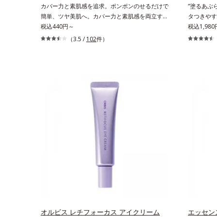
カバー力と素肌感を追求。ポンポンのせるだけで
“塗るあぶ
に満ちたハリツヤ肌へ導く保湿成分アレルギーテ
簡単、ツヤ美肌へ。カバー力と素肌感を両立す
タつきやす
スト済＝全ての方にアレルギーが起こらないとい
る、簡単ツヤ美肌クッションファンデーションで
税込440円～
ル。メンズ
税込1,980
うことではありません。
す。多方向へ光を拡散し、高いソフトフォーカス
焼け止めです
（3.5 /
102
件）
効果で毛穴や色ムラをふわりとカバーします。さ
っかりガー
らに肌との親和性が高いアミノ酸系パウダー(*)
ングは不要
を配合。みずみずしく肌になじみ、厚塗り感なく
日手軽にお
ピタッと密着します。毛穴、シミ、くすみ、凹
を持つアイ
凸、色ムラなどの大人の肌悩みをポンポンするだ
が、オルビ
けで簡単にカバーし、まるで素肌そのものが美し
くのUVカ
くなったような、うるツヤ美肌を演出します。*
た。さらに
ラウロイルリシン配合＝肌なじみを良くする仕上
きにくいみ
がり向上粉体
ンケア後の
性の悩み、シ
アイテムで
リマー配合
シミ予防*
オルビス レチフォーカス アイクリーム
エッセン