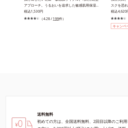
ロピルトリ
アプローチ。うるおいを追求した敏感肌用保湿ス
スクを恐れ
*2 髪の
キンケア(*2)。うるおいを逃し、刺激を受けやす
税込1,530円
端肌科学が
税込4,62
おい、ハリ
い角層の“乾燥敏感スランプ(*3)”に悩む敏感な肌
の自分の肌
（4.28 /
199
件）
へ。創業時からのうるおい研究により完成した、
最高の冴え
キャンペ
待望の敏感肌用保湿スキンケアライン「オルビス
肌の阻害要
アクアニスト」。乾燥敏感スランプの原因にアプ
るお手入れ
ローチする持続型トリプルアミノ酸(*4)を配合。
そこで、ポ
もともと体内にあるアミノ酸は異物として排出さ
(*1)有
れにくく、肌にとどまってうるおいを蓄えてくれ
ールW）」
ます。刺激を受けやすくなった角層をうるおいで
る“メラニ
満たし、脱・敏感肌を目指します。無油分・無着
出サポート
色・無香料・アルコールフリー・パラベンフリー
抑え、シミ
で、徹底的に肌に寄り添います。*1 乾燥と敏感
ルテアネス
をくり返すこと*2 敏感肌対象連用テスト済（す
自分本来の
べての方のお肌に合うということではありませ
手に取った
ん）*3 乾燥して敏感に感じやすい状態のこと*4
変化するテ
発酵アミノ酸（ポリグルタミン酸）配合＝乾燥を
毎日の美白
防ぎ、うるおいに満ちた肌へ導く保湿成分、植物
した。*1
由来アミノ酸（エルゴチオネイン）配合＝肌を整
スを防ぐ*
送料無料
え、すこやかに保つ保湿成分、微生物由来アミノ
きるシミの
初めての方は、全国送料無料、2回目以降のご利用
酸（エクトイン）配合＝乱れた角層にうるおいを
肌*5 タ