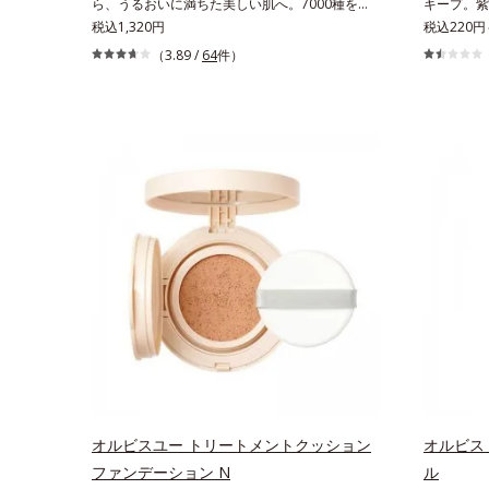
ら、うるおいに満ちた美しい肌へ。7000種を超
キープ。紫
方にしてあ
える成分から厳選し、「うるおいの質(*1)」に着
税込1,320円
ション。皮
税込220円
です。*1
目した初期エイジングケア(*2)シリーズオルビス
UVカット
（3.89 /
64
件）
スを防ぐ*
ユーは肌本来のうるおいやバリア機能にアプロー
を吸着し密
して保護す
チする初期エイジングケアシリーズです。「うる
態をキープ
ットレベル
おいの質」に着目し、肌荒れを予防しながらうる
をブロック
くなり始め
おいに満ちた美しい肌へと導きます。ポーラ・オ
ずれにくい
めることで
ルビスグループ独自の肌荒れ防止有効成分とし
すみ補正パ
ことで保湿
て、「DF-パンテノール(*3)」を国内唯一(*4)、
もくすみに
*5 保湿
高濃度で配合。角層のバリア機能にアプローチし
まとうよう
パール1粒
て肌荒れを防ぎ、肌不調にゆらがない肌を叶えま
塗り感を軽
プ＞洗顔料 
す。そして、独自研究に基づいたアプローチ成分
な美肌に整
クルブライ
「MCアクティベーター(*5)」。肌のうるおいを
線もしっか
情報は商品
引き出し・高めて、ハリ感あふれる肌へと導きま
した直後の
祭りは、こ
す。うるおいに満ちたゆらがない肌をご体感いた
の色みは他
だくために設計された3ステップで、いつも力強
炭酸Ca配
く美しくあり続けるあなたを応援します。*1
チロールヘ
肌にうるおいが満ち、維持されている状態*2
タクリル酸
年齢に応じたお手入れのこと*3 デクスパンテ
向上成分*
ノールW*4 2022年5月 Mintel社データベース
バーパウダ
オルビスユー トリートメントクッション
オルビス
及び先行技術調査による当社調べ*5 オトギリ
Na）、密
ファンデーション N
ル
ソウエキス配合＝肌にうるおいを与え、うるおい
ギン酸Na