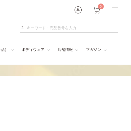
0
検
索
食品）
ボディウェア
店舗情報
マガジン