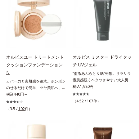
ンジング(*2)をご用意しました。ポ
オトギリソウエキス配合＝肌にうる
Na）、密着エアリーパウダー
促進し、年齢とともに刻まれる深い
ーラ化成は独自の先端研究により、
おいを与え、うるおいに満ちたハリ
EX（ポリアスパラギン酸Na、マイ
悩みのシワを改善しながら、過剰な
ナノバブルよりも小さい超微粒子
ツヤ肌へ導く保湿成分アレルギーテ
カ）配合＝仕上がり向上成分
メラニン生成を防ぎ未来のシミ・ソ
(*3)をクレンジングに搭載すること
スト済＝全ての方にアレルギーが起
バカスを予防します。さらに独自研
に成功。毛穴よりはるかに小さい超
こらないということではありませ
究に基づいた浸透型ハリ保湿成分
微粒子とオイルが肌と汚れの間に入
ん。
(*6)で大人肌にハリ感をプラス。す
り込み、小さくばらけて肌表面にう
るっと伸び広がるテクスチャー
るおいベールを形成。これにより、
で、"顔全体にご使用いただける設
洗い流した瞬間に汚れが肌に再付着
オルビスユー トリートメント
オルビス ミスター ドライタッ
計"。見えているシワはもちろん、
することを防止し、細かい毛穴汚れ
クッションファンデーション
チ UVジェル
自分では気づきにくい死角のシワの
をごっそりするん！角栓溶解オイル
改善にも効果を発揮します。*1 メ
N
(*4)が詰まりや黒ずみも溶かして、
“塗るあぶらとり紙”発想。サラサラ
ラニンの生成を抑え、シミ・ソバカ
毛穴の目立ちにくいすべすべ肌に洗
素肌感続くベタつきやすい大人男性
カバー力と素肌感を追求。ポンポン
スを防ぐ*2 ナイアシンアミド（有
い上げます。大人肌のためのくすみ
肌のための日焼け止めジェル。メン
税込1,980円
のせるだけで簡単、ツヤ美肌へ。カ
効成分）、水添大豆リン脂質、フィ
(*5)を晴らすアプローチによって圧
ズブランド「オルビス ミスター」
バー力と素肌感を両立する、簡単ツ
税込440円～
トステロール、水（基剤）、
巻の洗浄力と保湿力を叶え、毛穴目
の日焼け止めです。SPF50+・
ヤ美肌クッションファンデーション
（4.52 /
107
件）
BG（保湿）*3 角層まで*4 K石けん
立ち(*6)や乾燥によるくすみをケア
PA++++で紫外線からしっかりガー
です。多方向へ光を拡散し、高いソ
（3.5 /
102
件）
素地、ホホバアルコール、トリステ
し、毎日のメイクが楽しくなる晴れ
ド。顔にもからだにも使え、クレン
フトフォーカス効果で毛穴や色ムラ
アリン酸デカグリセリル（基剤）*5
やかな肌に導きます。*1 ポーラ化
ジングは不要。通勤にも長時間のレ
をふわりとカバーします。さらに肌
角層の範囲内における自社従来品処
成独自の（Ｃ１２－２０）アルキル
ジャーにも、毎日手軽にお使いいた
との親和性が高いアミノ酸系パウダ
方との比較*6 ドクダミエキス、シ
グルコシド（保湿）で形成するミセ
だけます。高いUVカット力を持つ
ー(*)を配合。みずみずしく肌になじ
クロヘキサンジカルボン酸ビスエト
ルから、汚れをはね返す水の膜をつ
アイテムは本来多くのオイルが必要