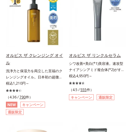
荒れを予防しながらうるおいに満ち
レ・テカリをブロック。素肌にピタ
ター N各商品の詳しい情報は商品ペ
リと透明感を。効果的なシナジー設
た美しい肌へと導きます。ポーラ・
ッと密着する設計で、くずれにくい
ージをご覧ください。・BEAUTY夏
計で、あなたのエイジングケアを応
オルビスグループ独自の肌荒れ防止
サラサラ肌をキープします。さらに
祭りは、こちら
援します。*1 メラニンの生成を抑
有効成分として、「DF-パンテノー
くすみ補正パウダー(*3)配合で、皮
え、シミ・ソバカスを防ぐ（ウォッ
ル(*3)」を国内唯一(*4)、高濃度で
脂や汗に濡れてもくすみにくく。2
シュ除く）*2 オルビス内スキンケ
配合。角層のバリア機能にアプロー
種のパウダー(*4)がベールをまとう
アシリーズの保湿力*3 年齢に応じ
チして肌荒れを防ぎ、肌不調にゆら
ように肌のノイズをふわっとカバー
たお手入れのこと*4 うるおいによ
がない肌を叶えます。そして、独自
し、厚塗り感を軽減。粉っぽさを感
る*5 乾燥、ハリ・ツヤのなさ
研究に基づいたアプローチ成分
じさせない、軽やかな美肌に整えま
オルビス ザ クレンジング オイ
オルビス ザ リンクルセラム
*6 乾燥による*7 保湿成分*8
「MCアクティベーター(*5)」。肌
す。SPF30・PA+++で日中の紫外線
ロニセラカエルレア果汁、ノバラエ
ル
シワ改善×美白(*1)美容液。速攻型
のうるおいを引き出し・高めて、ハ
もしっかりカットします。※外観色
キス配合＝うるおいを与えハリと透
ナイアシンアミド複合体(*2)がすば
洗浄力と保湿力を両立した至福のク
リ感あふれる肌へと導きます。うる
や肌に塗布した直後の色が濃く見え
明感に満ちた肌へ導く保湿成分*9
やく浸透(*3)。ピンと、パッと。大
税込4,950円～
レンジングオイル。日本初の超微粒
おいに満ちたゆらがない肌をご体感
ますが、肌になじんだ後の色みは他
メマツヨイグサ抽出液、スイカズラ
人の肌にハリ感を。シワ改善×美白
子技術(*1)が毛穴奥の微細な汚れに
税込1,210円～
いただくために設計された3ステッ
のファンデーションと同等です。*1
エキス配合＝角層のすみずみまで水
(*1)美容液。ポーラ化成 研究所の独
アプローチ。圧倒的な洗浄力と毛穴
プで、いつも力強く美しくあり続け
（4.5 /
555
件）
炭酸Ca配合＝化粧持ち向上粉体*2
分・油分を保ち、ハリ・ツヤを与え
自研究で見出した、速攻型ナイアシ
悩みに着目したクレンジングオイル
るあなたを応援します。*1 肌にう
（4.36 /
790
件）
（HDI/トリメチロールヘキシルラク
キャンペーン
通販限定
る保湿成分*10 気持ちのことアレ
ンアミド複合体(*2)と浸透サポート
です。日本初・超微粒子技術(*1)
るおいが満ち、維持されている状態
トン）クロスポリマー、メタクリル
NEW
キャンペーン
ルギーテスト済＝全ての方にアレル
成分(*4)を配合。シワ改善・美白の
で、さっと塗り広げるだけで濃いメ
*2 年齢に応じたお手入れのこと
酸メチルクロスポリマー配合＝化粧
ギーが起こらないということではあ
通販限定
有効成分「ナイアシンアミド」の浸
イクはもちろん毛穴悩みも取り去
*3 デクスパンテノールW*4
持ち向上成分*3 合成フルオロフロ
りません。
透スピードがアップ(*5)し、浸透し
り、一瞬で気持ちのいい素肌へ。ス
2022年5月 Mintel社データベース及
ゴパイト*4 密着カバーパウダー
にくい大人肌の深く(*3)まで素早く
キンケア0番目に、かつてないクレ
び先行技術調査による当社調べ*5
EX（アルミナ、ヒアルロン酸
届けます。真皮のコラーゲン産生を