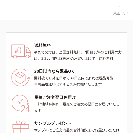
ラ肌が長時間続きます。パウダータ
実感できる、しっとり整った肌状態
イプながら、SPF50+・PA++++。パ
へ。化粧水前に2プッシュ使うだけ
ウダーならではの軽いつけごこち
で、うるおいのすき間にぐんぐん入
で、日焼け止めが苦手な方にもおす
り込み、うるおいで満ち満ちたハリ
すめです。水や汗に強いスーパーウ
のある美肌へと整えます。*1 クチ
ォータープルーフ(*4)だから、レジ
ナシ果実エキス、ハトムギ種子エキ
ャーにも大活躍してくれます。*1
ス、ユズ果実エキス、水添レシチ
送料無料
シリカ、セルロース、窒化ホウ素配
ン、フィトステロールズ、（Ｃ１２
初めての方は、全国送料無料、2回目以降のご利用の方
合＝セミマット肌を叶える球状と板
－２０）アルキルグルコシドの組み
は、3,300円以上(税込)のお買い上げで、送料無料
状の粉体*2 シリカ6種類、セルロー
合わせが初（2023年4月 Mintel社デ
ス*3 シリカ配合＝皮脂を吸着する
ータベースによる当社調べ）*2 う
30日以内なら返品OK
粉体*4 化粧持ち性能
るおい不足など*3 お手入れのファ
開封後でも発送日から30日以内であれば返品可能
ーストステップのこと*4 細胞間脂
※商品返送料はオルビスが負担いたします
質に類似した構造*5 保湿成分
最短ご注文翌日お届け
一部地域を除き、最短でご注文の翌日にお届けいたし
ます
サンプルプレゼント
サンプルはご注文商品の合計個数までお選びいただけ