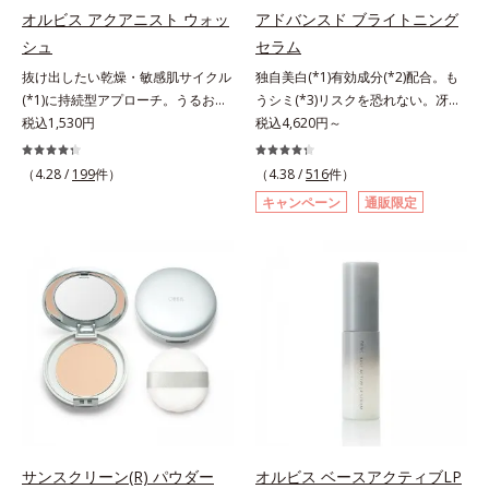
指します。無油分・無着色・無香
指します。無油分・無着色・無香
オルビス アクアニスト ウォッ
アドバンスド ブライトニング
料・アルコールフリー・界面活性剤
料・アルコールフリー・界面活性剤
シュ
セラム
不使用(*5)・パラベンフリー、6つ
不使用(*5)・パラベンフリー、6つ
抜け出したい乾燥・敏感肌サイクル
独自美白(*1)有効成分(*2)配合。も
のフリー処方で徹底的に肌に寄り添
のフリー処方で徹底的に肌に寄り添
(*1)に持続型アプローチ。うるおい
うシミ(*3)リスクを恐れない。冴え
います。*1 乾燥と敏感をくり返す
います。*1 乾燥と敏感をくり返す
を追求した敏感肌用保湿スキンケア
税込1,530円
わたる透明美肌(*4)へ。先端肌科学
税込4,620円～
こと*2 敏感肌対象連用テスト済
こと*2 敏感肌対象連用テスト済
(*2)。うるおいを逃し、刺激を受け
が導く、透明感あふれる輝き(*4)
（すべての方のお肌に合うというこ
（すべての方のお肌に合うというこ
やすい角層の“乾燥敏感スランプ
へ。今の自分の肌も未来の肌もあき
とではありません）*3 乾燥して敏
（4.28 /
199
件）
とではありません）*3 乾燥して敏
（4.38 /
516
件）
(*3)”に悩む敏感な肌へ。創業時から
らめない、自分史上最高の冴えわた
感に感じやすい状態のこと*4 発酵
感に感じやすい状態のこと*4 発酵
キャンペーン
通販限定
のうるおい研究により完成した、待
る透明美肌(*4)を目指すには、美肌
アミノ酸（ポリグルタミン酸）配合
アミノ酸（ポリグルタミン酸）配合
望の敏感肌用保湿スキンケアライン
の阻害要因となるうるおい不足やシ
＝乾燥を防ぎ、うるおいに満ちた肌
＝乾燥を防ぎ、うるおいに満ちた肌
「オルビス アクアニスト」。乾燥
ミを予防するお手入れを続けること
へ導く保湿成分、植物由来アミノ酸
へ導く保湿成分、植物由来アミノ酸
敏感スランプの原因にアプローチす
が大切だと考えました。そこで、ポ
（エルゴチオネイン）配合＝肌を整
（エルゴチオネイン）配合＝肌を整
る持続型トリプルアミノ酸(*4)を配
ーラ・オルビスグループ独自の美白
え、すこやかに保つ保湿成分、微生
え、すこやかに保つ保湿成分、微生
合。もともと体内にあるアミノ酸は
(*1)有効成分「m-ピクセノール（デ
物由来アミノ酸（エクトイン）配合
物由来アミノ酸（エクトイン）配合
異物として排出されにくく、肌にと
クスパンテノールW）」を配合。シ
＝乱れた角層にうるおいを与え、肌
＝乱れた角層にうるおいを与え、肌
どまってうるおいを蓄えてくれま
ミの原因になると考えられる“メラ
荒れを防ぐ保湿成分*5 ウォッシュ
荒れを防ぐ保湿成分*5 ウォッシュ
す。刺激を受けやすくなった角層を
ニンの塊”を居座らせない(*1)、粉砕
を除くLM＝さっぱり高保湿タイプ
を除くLM＝さっぱり高保湿タイプ
うるおいで満たし、脱・敏感肌を目
と排出サポート(*5)の2ステップで
（脂性肌～普通肌）RM＝しっとり
（脂性肌～普通肌）RM＝しっとり
指します。無油分・無着色・無香
メラニンの蓄積を抑え、シミ・ソバ
高保湿タイプ（普通肌～超乾性肌）
高保湿タイプ（普通肌～超乾性肌）
料・アルコールフリー・パラベンフ
カスを防ぎます。さらに、「アルテ
サンスクリーン(R) パウダー
オルビス ベースアクティブLP