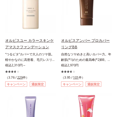
み、厚塗り感なくピタッと密着しま
キシジグリコール（保湿）＜使用量
くる技術が日本初（2024年12月時
ですが、オルビス ミスターは少な
す。毛穴、シミ、くすみ、凹凸、色
目安＞パール1粒程度＜ご使用ステ
点、J－GLOBALによる自社調べ）
いオイル(*1)でも多くのUVカット成
ムラなどの大人の肌悩みをポンポン
ップ＞洗顔料 ⇒ 化粧水 ⇒ ザ リン
*2 オルビス内でかつてないオイル
分を抱え込む技術を採用しました。
するだけで簡単にカバーし、まるで
クルセラム ⇒ 保湿液＜1商品あたり
クレンジングのこと*3 ポーラ化成
さらに皮脂吸着パウダー(*2)も配
素肌そのものが美しくなったよう
の使用回数＞通常サイズ：約90回
独自の（Ｃ１２－２０）アルキルグ
合。ベタつきにくいみずみずしい使
な、うるツヤ美肌を演出します。*
（1.5ヵ月程度）ラージサイズ：約
ルコシド（保湿）で形成するミセル
用感で、塗ることでスキンケア後の
ラウロイルリシン配合＝肌なじみを
180回（3ヵ月程度）各商品の詳し
*4 炭酸ジカプリリル*5 乾燥や汚れ
ようなサラサラ肌が続きます。大人
良くする仕上がり向上粉体
オルビスユー カラースキンケ
オルビスアンバー プロカバー
い情報は商品ページをご覧くださ
による*6 キメの乱れによる＜使用
男性の悩み、シミ(*3)とテカリ(*4)
アマスクファンデーション
リングBB
い。・BEAUTY夏祭りは、こちら
量目安＞適量＜使用ステップ＞オル
の両方に応えるアイテムです。*1
ビス ザ クレンジング オイル ⇒
“つるピタ”カバーで大人のツヤ肌。
自然なツヤめきと高いカバー力。年
自社比較*2 アクリレーツコポリマ
洗顔料 ⇒ 化粧水 ⇒ 保湿液
軽やかなのに高密着、毛穴レスリキ
齢肌(*1)のための最高峰(*2)BB。年
ー配合＝化粧持ち向上成分*3 日焼
※W洗顔が必要です＜使用方法＞1.
ッドファンデ。みずみずしく、とけ
税込2,310円～
齢肌(*1)のための最高峰(*2)BBクリ
税込2,970円
けによるシミ予防*4 皮脂吸着によ
適量（2プッシュ程度）をとり、手
込むように密着カバー毛穴レスでな
ームです。肌のアラを光でふわりと
るテカリ防止
のひら全体にさっと広げます。2.肌
めらかな質感美へ導く、リキッドフ
とばし、くすみや凹凸も軽やかにカ
（3.76 /
229
件）
（3.95 /
101
件）
の上で軽くらせんを描くように、メ
ァンデーション「カバーはしたいけ
バー。さらに厚みのあるテクスチャ
キャンペーン
通販限定
キャンペーン
通販限定
イクとよくなじませます。※落ちに
ど厚塗り感はイヤ」「素肌がもとも
ーが均一にのび広がり、しっかりカ
くいメイクを落とす際は、乾いた手
とキレイな人だと思われたい」そん
バーしながらも自然な仕上がりで
にとり、メイクとしっかりなじませ
なお客様の声から誕生した、軽やか
す。年齢肌による黄ぐすみや血色の
てください。3.メイクとなじんだ
なのにピタッと密着し、肌悩み
悪さに対応した色設計で、白浮きせ
ら、水またはぬるま湯でよく洗い流
を“つるん”と隠すリキッドファンデ
ずパッと明るい印象を叶えます。こ
します。4.その後、洗顔料で洗顔し
ーションです。年齢とともに増えて
れ1本で、日中美容クリーム・日焼