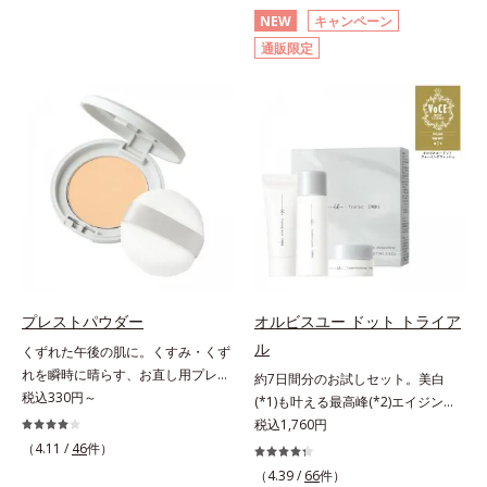
分(*2)が毛穴をカバー。毛穴をフラ
(*3)顔用日焼け止めです。ポーラ化
NEW
キャンペーン
ットに整えてつるんとなめらかに。
成の独自研究による、紫外線に反応
通販限定
ファンデが毛穴に落ちる隙をつくら
して強固な膜を形成する技術「瞬間
ず、メイクのりがUPします。水分
オートディフェンステクノロジー
と皮脂のバランスを整え、乾燥＆ベ
(*4)」を搭載。紫外線を浴びた膜が
タつきレスに。さらに毛穴周りの肌
厚く強靭に進化することで、紫外線
にうるおいを与え、キュッと引き締
が強い環境でも汗やくずれから肌を
め＆ハリ感をUPさせます。また皮
守り、美容成分(*5)の浸透を促進
脂を感知するとギュッと固まる膜を
(*6)します。有効成分「ナイアシン
採用。ファンデーションのくずれや
アミド」配合。真皮のコラーゲン産
毛穴落ちを防ぎ、キレイが長持ちし
生を促進し今あるシワを改善。メラ
ます。軽やかにのびるリキッドが肌
ニンの受け渡しを抑制することで、
にほわっとべールをかけて、肌キメ
未来のシミ・ソバカスも予防しま
がふっくら整うかのよう(*3)。つっ
す。今あるシワも未来のシミにもア
プレストパウダー
オルビスユー ドット トライア
ぱらないここちよい密着感で、さま
プローチ。保湿成分が日中の肌にも
ル
くずれた午後の肌に。くすみ・くず
ざまなタイプのファンデと併用でき
うるおいを与え、明るくなめらかな
れを瞬時に晴らす、お直し用プレス
ます。毛穴が気になる箇所への部分
肌へ導きます。さらに落ちにくくす
約7日間分のお試しセット。美白
トパウダー。くすみ・くずれを瞬時
税込330円～
使いもOK。*1 ファンデーションが
るとキシキシし、塗りごこちを優先
(*1)も叶える最高峰(*2)エイジング
に晴らす、お直し用のプレストパウ
くずれて毛穴に落ちること*2 酸化
すると膜がくずれやすくなる日焼け
ケア(*3)。ハリも透明感(*4)も結果
税込1,760円
ダーです。朝のメイクから時間が経
チタン配合＝カバー力向上成分*3
止めのジレンマを解消すべく試作を
主義。年齢サイン(*5)の因子に着目
（4.11 /
46
件）
った肌は、どんよりくすんだ肌曇り
メイク効果による
重ね、落ちにくくのびのよいみずみ
した肌科学エイジングケア(*3)シリ
（4.39 /
66
件）