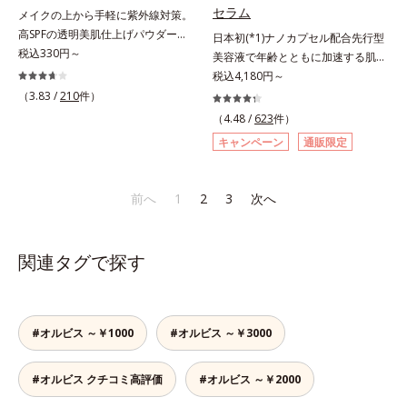
リーで、徹底的に肌に寄り添いま
アネスレ(*6)」を配合し、うるおい
セラム
メイクの上から手軽に紫外線対策。
す。*1 乾燥と敏感をくり返すこと
に満ちた自分本来の澄み渡るような
高SPFの透明美肌仕上げパウダー。
日本初(*1)ナノカプセル配合先行型
*2 敏感肌対象連用テスト済（すべ
透明感を目指します。手に取った
メイクの上から手を汚さずに紫外線
税込330円～
美容液で年齢とともに加速する肌悩
ての方のお肌に合うということでは
時、なじませた時、後肌、と3段階
対策ができるUVカットパウダーで
み(*2)にブレーキを。スキンケアの
税込4,180円～
ありません）*3 乾燥して敏感に感
に変化するテクスチャーは、肌にす
す。“素肌のようななめらかな軽
打ち止め感に。年齢とともに加速す
じやすい状態のこと*4 発酵アミノ
（3.83 /
210
件）
ばやくなじみ、毎日の美白ケアを楽
さ”と“高いUVカット効果”の両立を
る肌悩み(*2)にブレーキをかけ、化
酸（ポリグルタミン酸）配合＝乾燥
しくする使いごこちを叶えました。
（4.48 /
623
件）
叶えました。持ち運びしやすいプレ
粧水前の土台(*3)づくりで、うるお
を防ぎ、うるおいに満ちた肌へ導く
*1 メラニンの蓄積を抑え、シミ・
キャンペーン
通販限定
ストタイプ。外出先でも、メイクの
いに満ち満ちた内側から弾むような
保湿成分、植物由来アミノ酸（エル
ソバカスを防ぐ*2 デクスパンテノ
上からササッとUVカットとお直し
ハリ肌へ。化粧水は二度塗りしない
ゴチオネイン）配合＝肌を整え、す
ールW*3 これからできるシミのこ
が同時にできるお役立ちアイテムで
と不安…。いろいろケアしているの
こやかに保つ保湿成分、微生物由来
と*4 うるおいによる透明感のある
前へ
1
2
3
次へ
す。毛穴や色ムラをカバーしながら
に、あと一歩肌悩みが晴れない…。
アミノ酸（エクトイン）配合＝乱れ
肌*5 ターンオーバーを促進して、
も、素肌のような透明美肌を叶える
そんな大人の肌悩みにアプローチす
た角層にうるおいを与え、肌荒れを
メラニンの塊を微細化すること*6
秘密は「スムースヴェールパウダー
る先行型美容液です。日本初(*1)、
防ぐ保湿成分
アルテアエキス配合＝保湿成分各商
関連タグで探す
(*1)」にあります。7種の球状粉体
毛穴約1/1000ナノサイズの極小カ
品の詳しい情報は商品ページをご覧
(*2)が凹凸を埋めて、肌に薄いヴェ
プセルの表面は肌になじみやすい構
ください。・BEAUTY夏祭りは、こ
ールをかけるようにカバー。さらに
造(*4)。内包した美容成分(*5)の浸
ちら
板状粉体が光を反射して、すっぴん
透をサポートし、角層すみずみをう
#オルビス ～￥1000
#オルビス ～￥3000
肌のようなナチュラルなツヤ感を演
るおいで満たします。さらに“うる
出します。また、皮脂を吸着する
おいの通り道”を作って化粧水のな
「あぶらとりパウダー(*3)」を配合
#オルビス クチコミ高評価
#オルビス ～￥2000
じみ感をUP。化粧水前に使うこと
し、くずれ＆テカリを防いでサラサ
で、普段の化粧水の手ごたえをより