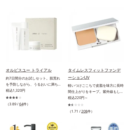
状態。そんな朝と午後の肌状態の違
ずしいテクスチャーを追求しまし
ーズ。オルビスユー ドットシリー
いに着目しました。乾燥や皮脂分泌
た。まるで美容液級のなめらかさで
ズは、年齢による肌悩み一つ一つを
でくずれて毛穴に落ちたファンデー
肌にぴったり密着し、SPF50+・
対処するのではなく、肌で起きてい
ションのすき間にフィットし、凹凸
PA++++という高い紫外線カット力
ることの根本原因に着目。加齢とと
や毛穴をフラットに整えます。また
ながら、白浮きしにくい処方に。シ
もに現れる年齢サイン(*5)について
お直しと同時にうるおいを補給。さ
ワ改善・美白を叶えながら、紫外線
研究を進めたところ、弾力感のない
らに余分な皮脂を吸着して、水分と
を味方にしてあなたの肌を守る最高
状態である「ハリのなさ」や、くす
皮脂のバランスをコントロールし、
峰顔用日焼け止めです。*1 メラニ
み(*6)などが現れている状態である
メイクがくずれにくい肌へ。“立て
ンの生成を抑え、シミ・ソバカスを
「透明感のなさ」が現れることで大
直す”ことにこだわった設計で、メ
防ぐ*2 化粧膜のくずれにくさ、肌
人の肌印象に大きな影響を与えてい
イクがくずれた肌にすんなりなじ
をうるおして保護すること*3 オル
ることが分かりました。そこでオル
み、ポンポンするだけでキレイが復
ビス内最高の紫外線カットレベル*4
ビスユー ドットシリーズは美容成
オルビスユー トライアル
タイムレスフィットファンデ
活します。リキッド、クッション、
紫外線に瞬時に反応して、膜が厚く
分(*7)として「G.D.F.アクティベー
ーションUV
約7日間分のお試しセット。肌荒れ
パウダー、どんなファンデーション
なり始めることおよび表面に新たな
ター(*8)」を配合。そして、従来か
を予防しながら、うるおいに満ちた
軽いつけごこちで皮脂を味方に長時
の上に重ねてもOK。携帯に便利な
膜ができ始めることで膜が強くくず
ら配合している美白有効成分「トラ
美しい肌へ。7000種を超える成分
税込1,320円
間仕上がりをキープ。紫外線もしっ
コンパクトタイプです。
れにくくなり、密閉することで保湿
ネキサム酸」を配合しました。さら
から厳選し、「うるおいの質(*1)」
かりカットするファンデーション。
税込220円～
成分を浸透促進すること（角層ま
に、シリーズ共通の美容成分(*7)
に着目した初期エイジングケア(*2)
皮脂を味方に軽やかな仕上がりが続
（3.89 /
64
件）
で）*5 保湿成分*6 角層まで＜使用
「GLルートブースター(*9)」を配合
シリーズオルビスユーは肌本来のう
く、UVカットパウダーファンデー
量目安＞大きめのパール1粒程度
することで、肌のふっくら感や透明
（1.71 /
208
件）
るおいやバリア機能にアプローチす
ションです。皮脂を吸着し密着力が
※全顔使用の場合＜使用ステップ＞
感を叶えます。美白ケアしながら多
る初期エイジングケアシリーズで
上がる粉体(*1)と、サラサラ状態を
洗顔料 ⇒ 化粧水 ⇒ 保湿液 ⇒オル
角的なエイジングケアが叶うシリー
す。「うるおいの質」に着目し、肌
キープする(*2)2種の粉体で、ヨ
ビス リンクルブライトUVプロテク
ズに。3ステップで上向き(*10)のハ