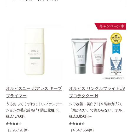
オルビスユー ポアレス キープ
オルビス リンクルブライトUV
プライマー
プロテクター N
うるおってくずれにくいファンデー
シワ改善・美白(*1) × 防御力(*2)。
ションの毛穴落ち(*1)防止化粧下
「焼かない」で終わらない、オルビ
地。ファンデーションの毛穴落ち
税込1,760円
ス最高峰(*3)日焼け止め。シワ改
税込3,850円～
(*1)防止化粧下地です。毛穴
善・美白(*1) × 防御力(*2)「焼かな
1/10000サイズのマイクロカバー成
い」で終わらないオルビス最高峰
（3.96 /
93
件）
（4.64 /
864
件）