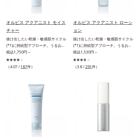
アの最後にプラスすることで乾燥に
肌悩みをカバーする粉体*2 角層ま
0秒。なじませてすぐに洗い流す手
よる小ジワを目立たなくし、ハリ感
で*3 肌のキメを整え、粉体を密着
軽さで、毛先までするんっとまとま
みなぎる目元を目指します。*1 レ
させる設計のこと
る、まるでサロン帰りのようなうる
チノール配合＝保湿成分*2 パルミ
オルビス アクアニスト モイス
オルビス アクアニスト ローシ
おうツヤ髪を叶えます。*1 毛髪補
トイルトリペプチド－5配合＝保湿
チャー
ョン
修成分（イソステアリン酸、イソス
成分*3 ラウロイルグルタミン酸ジ
抜け出したい乾燥・敏感肌サイクル
抜け出したい乾燥・敏感肌サイクル
テアロイル加水分解コラーゲン、イ
（フィトステリル/オクチルドデシ
(*1)に持続型アプローチ。うるおい
(*1)に持続型アプローチ。うるおい
ソステアロイル加水分解シルク、ス
ル）配合＝保湿成分*4 角層まで
を追求した敏感肌用保湿スキンケア
税込1,750円～
を追求した敏感肌用保湿スキンケア
税込1,530円～
フィンゴ糖脂質、トコフェロール、
(*2)。うるおいを逃し、刺激を受け
(*2)。うるおいを逃し、刺激を受け
グリセリン、糖脂質、BG、イソス
やすい角層の“乾燥敏感スランプ
やすい角層の“乾燥敏感スランプ
テアリン酸、イソステアロイル加水
（4.07 /
187
件）
（3.8 /
291
件）
(*3)”に悩む敏感な肌へ。創業時から
(*3)”に悩む敏感な肌へ。創業時から
分解コラーゲン、イソステアロイル
のうるおい研究により完成した、待
のうるおい研究により完成した、待
加水分解シルク、スフィンゴ糖脂
望の敏感肌用保湿スキンケアライン
望の敏感肌用保湿スキンケアライン
質、トコフェロール、グリセリン、
「オルビス アクアニスト」。乾燥
「オルビス アクアニスト」。乾燥
ヒアルロン酸ヒドロキシプロピルト
敏感スランプの原因にアプローチす
敏感スランプの原因にアプローチす
リモニウム、フェノキシエタノー
る持続型トリプルアミノ酸(*4)を配
る持続型トリプルアミノ酸(*4)を配
ル）*2 髪の乾燥、乾燥によるパサ
合。もともと体内にあるアミノ酸は
合。もともと体内にあるアミノ酸は
つき*3 毛髪にうるおい、ハリを与
異物として排出されにくく、肌にと
異物として排出されにくく、肌にと
えること
どまってうるおいを蓄えてくれま
どまってうるおいを蓄えてくれま
す。刺激を受けやすくなった角層を
す。刺激を受けやすくなった角層を
うるおいで満たし、脱・敏感肌を目
うるおいで満たし、脱・敏感肌を目