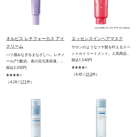
てください。各商品の詳しい情報は
いくお悩みを自然に隠しつつも、ま
け止め・化粧下地・カラーコントロ
商品ページをご覧ください。・
るで“素肌美人”に見える仕上がりを
ール・コンシーラー・パウダー・フ
BEAUTY夏祭りは、こちら
叶えるのは、微細で均一なカバー粉
ァンデーションの7役を兼ねる多機
体(*1)が大きさの異なる毛穴にも隙
能BB。慌ただしい朝でもパパッと
なくフィットするから。粉体の表面
塗るだけで、厚塗り感のない、自然
にダマ防止の特殊コーティングを施
なツヤめきのある美肌に整えます。
オルビス レチフォーカス アイ
エッセンスインヘアマスク
すことで、カバー粉体は薄く・均一
*1 年齢を重ねた肌*2 オルビス内BB
クリーム
サロンのようなツヤ髪を叶えるスペ
に凹凸へフィット。毛穴や色ムラを
クリームのカバー力
シャルトリートメント。人気商品
ハリ感みなぎるまなざしへ。レチノ
カバーしながら自然な仕上がりを叶
「エッセンスインヘアミルク」と同
税込1,540円
ール(*1)配合、夜の目元美容液。オ
えます。また、ファンデーションを
じシリーズの、お風呂で美しいツヤ
ルビスの目元技術を結集し、ハリ感
税込3,300円
つけている間に保湿成分が肌へ浸透
髪を叶えるスペシャルヘアマスクで
みなぎるまなざしへ。レチノール
(*2)するスキンコンディショニング
（4.45 /
213
件）
す。シャンプー後のまっさらな髪の
(*1)配合の目元美容液です。目元悩
セラム設計(*3)を採用。肌に触れた
（4.28 /
171
件）
内部の通り道を押し広げて、毛髪補
みをマルチにケアするレチノール
瞬間、保湿成分が浸透しうるおいを
修成分(*1)が髪の内部まで浸透。さ
と、ハリ感をサポートするペプチド
与えます。キメを整え、磨かれたよ
らに毛髪保護成分がダメージを受け
(*2)の2種の成分が深いうるおいを
うな透明感とツヤを生み出すこと
ている部位に吸着して、キューティ
与え、湧き上がるようなハリ感を呼
で、“つるん”とした光のヴェールを
クル表面をリペア。髪の内外にアプ
び覚まします。ハリ膜がのび広が
まとったような仕上がりに。*1 ス
ローチして、乾燥などの外的刺激か
り、肌表面にピン！としたハリ感を
キンフィットカラー成分（酸化チタ
ら守り抜き、ダメージ(*2)を立て直
与え、さらに疑似セラミド(*3)が角
ン、酸化鉄、ステアロイルグルタミ
し(*3)ます。お風呂でシャンプー後
層の隙間に浸透(*4)。夜のスキンケ
ン酸2Na）配合＝自然な仕上がりで
に適量を髪になじませ、置き時間は