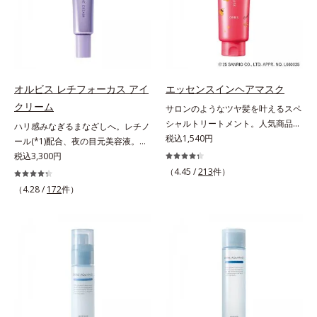
てください。各商品の詳しい情報は
いくお悩みを自然に隠しつつも、ま
け止め・化粧下地・カラーコントロ
商品ページをご覧ください。・
るで“素肌美人”に見える仕上がりを
ール・コンシーラー・パウダー・フ
BEAUTY夏祭りは、こちら
叶えるのは、微細で均一なカバー粉
ァンデーションの7役を兼ねる多機
体(*1)が大きさの異なる毛穴にも隙
能BB。慌ただしい朝でもパパッと
なくフィットするから。粉体の表面
塗るだけで、厚塗り感のない、自然
にダマ防止の特殊コーティングを施
なツヤめきのある美肌に整えます。
オルビス レチフォーカス アイ
エッセンスインヘアマスク
すことで、カバー粉体は薄く・均一
*1 年齢を重ねた肌*2 オルビス内BB
クリーム
サロンのようなツヤ髪を叶えるスペ
に凹凸へフィット。毛穴や色ムラを
クリームのカバー力
シャルトリートメント。人気商品
ハリ感みなぎるまなざしへ。レチノ
カバーしながら自然な仕上がりを叶
「エッセンスインヘアミルク」と同
税込1,540円
ール(*1)配合、夜の目元美容液。オ
えます。また、ファンデーションを
じシリーズの、お風呂で美しいツヤ
ルビスの目元技術を結集し、ハリ感
税込3,300円
つけている間に保湿成分が肌へ浸透
髪を叶えるスペシャルヘアマスクで
みなぎるまなざしへ。レチノール
(*2)するスキンコンディショニング
（4.45 /
213
件）
す。シャンプー後のまっさらな髪の
(*1)配合の目元美容液です。目元悩
セラム設計(*3)を採用。肌に触れた
（4.28 /
172
件）
内部の通り道を押し広げて、毛髪補
みをマルチにケアするレチノール
瞬間、保湿成分が浸透しうるおいを
修成分(*1)が髪の内部まで浸透。さ
と、ハリ感をサポートするペプチド
与えます。キメを整え、磨かれたよ
らに毛髪保護成分がダメージを受け
(*2)の2種の成分が深いうるおいを
うな透明感とツヤを生み出すこと
ている部位に吸着して、キューティ
与え、湧き上がるようなハリ感を呼
で、“つるん”とした光のヴェールを
クル表面をリペア。髪の内外にアプ
び覚まします。ハリ膜がのび広が
まとったような仕上がりに。*1 ス
ローチして、乾燥などの外的刺激か
り、肌表面にピン！としたハリ感を
キンフィットカラー成分（酸化チタ
ら守り抜き、ダメージ(*2)を立て直
与え、さらに疑似セラミド(*3)が角
ン、酸化鉄、ステアロイルグルタミ
し(*3)ます。お風呂でシャンプー後
層の隙間に浸透(*4)。夜のスキンケ
ン酸2Na）配合＝自然な仕上がりで
に適量を髪になじませ、置き時間は