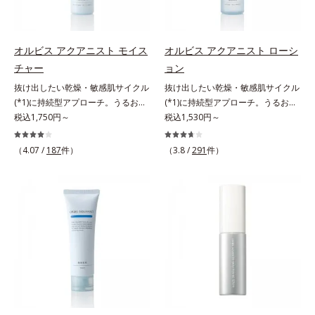
アの最後にプラスすることで乾燥に
肌悩みをカバーする粉体*2 角層ま
0秒。なじませてすぐに洗い流す手
よる小ジワを目立たなくし、ハリ感
で*3 肌のキメを整え、粉体を密着
軽さで、毛先までするんっとまとま
みなぎる目元を目指します。*1 レ
させる設計のこと
る、まるでサロン帰りのようなうる
チノール配合＝保湿成分*2 パルミ
オルビス アクアニスト モイス
オルビス アクアニスト ローシ
おうツヤ髪を叶えます。*1 毛髪補
トイルトリペプチド－5配合＝保湿
チャー
ョン
修成分（イソステアリン酸、イソス
成分*3 ラウロイルグルタミン酸ジ
抜け出したい乾燥・敏感肌サイクル
抜け出したい乾燥・敏感肌サイクル
テアロイル加水分解コラーゲン、イ
（フィトステリル/オクチルドデシ
(*1)に持続型アプローチ。うるおい
(*1)に持続型アプローチ。うるおい
ソステアロイル加水分解シルク、ス
ル）配合＝保湿成分*4 角層まで
を追求した敏感肌用保湿スキンケア
税込1,750円～
を追求した敏感肌用保湿スキンケア
税込1,530円～
フィンゴ糖脂質、トコフェロール、
(*2)。うるおいを逃し、刺激を受け
(*2)。うるおいを逃し、刺激を受け
グリセリン、糖脂質、BG、イソス
やすい角層の“乾燥敏感スランプ
やすい角層の“乾燥敏感スランプ
テアリン酸、イソステアロイル加水
（4.07 /
187
件）
（3.8 /
291
件）
(*3)”に悩む敏感な肌へ。創業時から
(*3)”に悩む敏感な肌へ。創業時から
分解コラーゲン、イソステアロイル
のうるおい研究により完成した、待
のうるおい研究により完成した、待
加水分解シルク、スフィンゴ糖脂
望の敏感肌用保湿スキンケアライン
望の敏感肌用保湿スキンケアライン
質、トコフェロール、グリセリン、
「オルビス アクアニスト」。乾燥
「オルビス アクアニスト」。乾燥
ヒアルロン酸ヒドロキシプロピルト
敏感スランプの原因にアプローチす
敏感スランプの原因にアプローチす
リモニウム、フェノキシエタノー
る持続型トリプルアミノ酸(*4)を配
る持続型トリプルアミノ酸(*4)を配
ル）*2 髪の乾燥、乾燥によるパサ
合。もともと体内にあるアミノ酸は
合。もともと体内にあるアミノ酸は
つき*3 毛髪にうるおい、ハリを与
異物として排出されにくく、肌にと
異物として排出されにくく、肌にと
えること
どまってうるおいを蓄えてくれま
どまってうるおいを蓄えてくれま
す。刺激を受けやすくなった角層を
す。刺激を受けやすくなった角層を
うるおいで満たし、脱・敏感肌を目
うるおいで満たし、脱・敏感肌を目