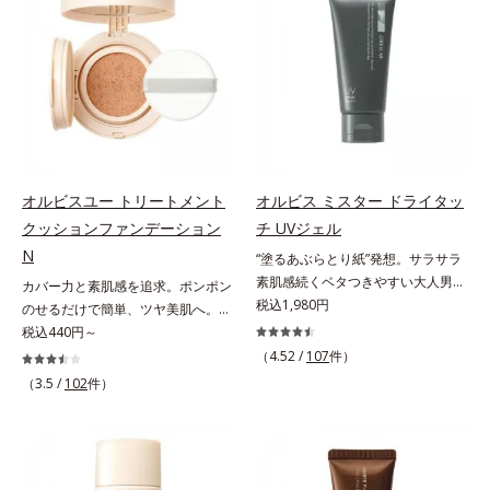
ンジング(*2)をご用意しました。ポ
オトギリソウエキス配合＝肌にうる
Na）、密着エアリーパウダー
促進し、年齢とともに刻まれる深い
ーラ化成は独自の先端研究により、
おいを与え、うるおいに満ちたハリ
EX（ポリアスパラギン酸Na、マイ
悩みのシワを改善しながら、過剰な
ナノバブルよりも小さい超微粒子
ツヤ肌へ導く保湿成分アレルギーテ
カ）配合＝仕上がり向上成分
メラニン生成を防ぎ未来のシミ・ソ
(*3)をクレンジングに搭載すること
スト済＝全ての方にアレルギーが起
バカスを予防します。さらに独自研
に成功。毛穴よりはるかに小さい超
こらないということではありませ
究に基づいた浸透型ハリ保湿成分
微粒子とオイルが肌と汚れの間に入
ん。
(*6)で大人肌にハリ感をプラス。す
り込み、小さくばらけて肌表面にう
るっと伸び広がるテクスチャー
るおいベールを形成。これにより、
で、"顔全体にご使用いただける設
洗い流した瞬間に汚れが肌に再付着
オルビスユー トリートメント
オルビス ミスター ドライタッ
計"。見えているシワはもちろん、
することを防止し、細かい毛穴汚れ
クッションファンデーション
チ UVジェル
自分では気づきにくい死角のシワの
をごっそりするん！角栓溶解オイル
改善にも効果を発揮します。*1 メ
N
(*4)が詰まりや黒ずみも溶かして、
“塗るあぶらとり紙”発想。サラサラ
ラニンの生成を抑え、シミ・ソバカ
毛穴の目立ちにくいすべすべ肌に洗
素肌感続くベタつきやすい大人男性
カバー力と素肌感を追求。ポンポン
スを防ぐ*2 ナイアシンアミド（有
い上げます。大人肌のためのくすみ
肌のための日焼け止めジェル。メン
税込1,980円
のせるだけで簡単、ツヤ美肌へ。カ
効成分）、水添大豆リン脂質、フィ
(*5)を晴らすアプローチによって圧
ズブランド「オルビス ミスター」
バー力と素肌感を両立する、簡単ツ
税込440円～
トステロール、水（基剤）、
巻の洗浄力と保湿力を叶え、毛穴目
の日焼け止めです。SPF50+・
ヤ美肌クッションファンデーション
（4.52 /
107
件）
BG（保湿）*3 角層まで*4 K石けん
立ち(*6)や乾燥によるくすみをケア
PA++++で紫外線からしっかりガー
です。多方向へ光を拡散し、高いソ
（3.5 /
102
件）
素地、ホホバアルコール、トリステ
し、毎日のメイクが楽しくなる晴れ
ド。顔にもからだにも使え、クレン
フトフォーカス効果で毛穴や色ムラ
アリン酸デカグリセリル（基剤）*5
やかな肌に導きます。*1 ポーラ化
ジングは不要。通勤にも長時間のレ
をふわりとカバーします。さらに肌
角層の範囲内における自社従来品処
成独自の（Ｃ１２－２０）アルキル
ジャーにも、毎日手軽にお使いいた
との親和性が高いアミノ酸系パウダ
方との比較*6 ドクダミエキス、シ
グルコシド（保湿）で形成するミセ
だけます。高いUVカット力を持つ
ー(*)を配合。みずみずしく肌になじ
クロヘキサンジカルボン酸ビスエト
ルから、汚れをはね返す水の膜をつ
アイテムは本来多くのオイルが必要