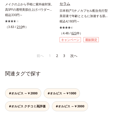
リーで、徹底的に肌に寄り添いま
アネスレ(*6)」を配合し、うるおい
セラム
メイクの上から手軽に紫外線対策。
す。*1 乾燥と敏感をくり返すこと
に満ちた自分本来の澄み渡るような
高SPFの透明美肌仕上げパウダー。
日本初(*1)ナノカプセル配合先行型
*2 敏感肌対象連用テスト済（すべ
透明感を目指します。手に取った
メイクの上から手を汚さずに紫外線
税込330円～
美容液で年齢とともに加速する肌悩
ての方のお肌に合うということでは
時、なじませた時、後肌、と3段階
対策ができるUVカットパウダーで
み(*2)にブレーキを。スキンケアの
税込4,180円～
ありません）*3 乾燥して敏感に感
に変化するテクスチャーは、肌にす
す。“素肌のようななめらかな軽
打ち止め感に。年齢とともに加速す
じやすい状態のこと*4 発酵アミノ
（3.83 /
210
件）
ばやくなじみ、毎日の美白ケアを楽
さ”と“高いUVカット効果”の両立を
る肌悩み(*2)にブレーキをかけ、化
酸（ポリグルタミン酸）配合＝乾燥
しくする使いごこちを叶えました。
（4.48 /
623
件）
叶えました。持ち運びしやすいプレ
粧水前の土台(*3)づくりで、うるお
を防ぎ、うるおいに満ちた肌へ導く
*1 メラニンの蓄積を抑え、シミ・
キャンペーン
通販限定
ストタイプ。外出先でも、メイクの
いに満ち満ちた内側から弾むような
保湿成分、植物由来アミノ酸（エル
ソバカスを防ぐ*2 デクスパンテノ
上からササッとUVカットとお直し
ハリ肌へ。化粧水は二度塗りしない
ゴチオネイン）配合＝肌を整え、す
ールW*3 これからできるシミのこ
が同時にできるお役立ちアイテムで
と不安…。いろいろケアしているの
こやかに保つ保湿成分、微生物由来
と*4 うるおいによる透明感のある
前へ
1
2
3
次へ
す。毛穴や色ムラをカバーしながら
に、あと一歩肌悩みが晴れない…。
アミノ酸（エクトイン）配合＝乱れ
肌*5 ターンオーバーを促進して、
も、素肌のような透明美肌を叶える
そんな大人の肌悩みにアプローチす
た角層にうるおいを与え、肌荒れを
メラニンの塊を微細化すること*6
秘密は「スムースヴェールパウダー
る先行型美容液です。日本初(*1)、
防ぐ保湿成分
アルテアエキス配合＝保湿成分各商
関連タグで探す
(*1)」にあります。7種の球状粉体
毛穴約1/1000ナノサイズの極小カ
品の詳しい情報は商品ページをご覧
(*2)が凹凸を埋めて、肌に薄いヴェ
プセルの表面は肌になじみやすい構
ください。・BEAUTY夏祭りは、こ
ールをかけるようにカバー。さらに
造(*4)。内包した美容成分(*5)の浸
ちら
板状粉体が光を反射して、すっぴん
透をサポートし、角層すみずみをう
#オルビス ～￥2000
#オルビス ～￥1000
肌のようなナチュラルなツヤ感を演
るおいで満たします。さらに“うる
出します。また、皮脂を吸着する
おいの通り道”を作って化粧水のな
「あぶらとりパウダー(*3)」を配合
#オルビス クチコミ高評価
#オルビス ～￥3000
じみ感をUP。化粧水前に使うこと
し、くずれ＆テカリを防いでサラサ
で、普段の化粧水の手ごたえをより