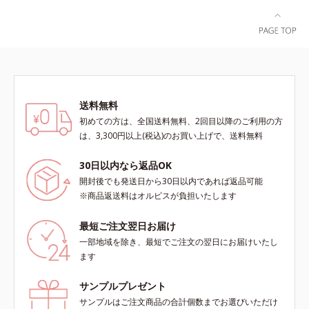
ラ肌が長時間続きます。パウダータ
実感できる、しっとり整った肌状態
イプながら、SPF50+・PA++++。パ
へ。化粧水前に2プッシュ使うだけ
ウダーならではの軽いつけごこち
で、うるおいのすき間にぐんぐん入
で、日焼け止めが苦手な方にもおす
り込み、うるおいで満ち満ちたハリ
すめです。水や汗に強いスーパーウ
のある美肌へと整えます。*1 クチ
ォータープルーフ(*4)だから、レジ
ナシ果実エキス、ハトムギ種子エキ
ャーにも大活躍してくれます。*1
ス、ユズ果実エキス、水添レシチ
送料無料
シリカ、セルロース、窒化ホウ素配
ン、フィトステロールズ、（Ｃ１２
初めての方は、全国送料無料、2回目以降のご利用の方
合＝セミマット肌を叶える球状と板
－２０）アルキルグルコシドの組み
は、3,300円以上(税込)のお買い上げで、送料無料
状の粉体*2 シリカ6種類、セルロー
合わせが初（2023年4月 Mintel社デ
ス*3 シリカ配合＝皮脂を吸着する
ータベースによる当社調べ）*2 う
30日以内なら返品OK
粉体*4 化粧持ち性能
るおい不足など*3 お手入れのファ
開封後でも発送日から30日以内であれば返品可能
ーストステップのこと*4 細胞間脂
※商品返送料はオルビスが負担いたします
質に類似した構造*5 保湿成分
最短ご注文翌日お届け
一部地域を除き、最短でご注文の翌日にお届けいたし
ます
サンプルプレゼント
サンプルはご注文商品の合計個数までお選びいただけ