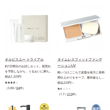
状態。そんな朝と午後の肌状態の違
ずしいテクスチャーを追求しまし
ーズ。オルビスユー ドットシリー
いに着目しました。乾燥や皮脂分泌
た。まるで美容液級のなめらかさで
ズは、年齢による肌悩み一つ一つを
でくずれて毛穴に落ちたファンデー
肌にぴったり密着し、SPF50+・
対処するのではなく、肌で起きてい
ションのすき間にフィットし、凹凸
PA++++という高い紫外線カット力
ることの根本原因に着目。加齢とと
や毛穴をフラットに整えます。また
ながら、白浮きしにくい処方に。シ
もに現れる年齢サイン(*5)について
お直しと同時にうるおいを補給。さ
ワ改善・美白を叶えながら、紫外線
研究を進めたところ、弾力感のない
らに余分な皮脂を吸着して、水分と
を味方にしてあなたの肌を守る最高
状態である「ハリのなさ」や、くす
皮脂のバランスをコントロールし、
峰顔用日焼け止めです。*1 メラニ
み(*6)などが現れている状態である
メイクがくずれにくい肌へ。“立て
ンの生成を抑え、シミ・ソバカスを
「透明感のなさ」が現れることで大
直す”ことにこだわった設計で、メ
防ぐ*2 化粧膜のくずれにくさ、肌
人の肌印象に大きな影響を与えてい
イクがくずれた肌にすんなりなじ
をうるおして保護すること*3 オル
ることが分かりました。そこでオル
み、ポンポンするだけでキレイが復
ビス内最高の紫外線カットレベル*4
ビスユー ドットシリーズは美容成
オルビスユー トライアル
タイムレスフィットファンデ
活します。リキッド、クッション、
紫外線に瞬時に反応して、膜が厚く
分(*7)として「G.D.F.アクティベー
ーションUV
約7日間分のお試しセット。肌荒れ
パウダー、どんなファンデーション
なり始めることおよび表面に新たな
ター(*8)」を配合。そして、従来か
を予防しながら、うるおいに満ちた
軽いつけごこちで皮脂を味方に長時
の上に重ねてもOK。携帯に便利な
膜ができ始めることで膜が強くくず
ら配合している美白有効成分「トラ
美しい肌へ。7000種を超える成分
税込1,320円
間仕上がりをキープ。紫外線もしっ
コンパクトタイプです。
れにくくなり、密閉することで保湿
ネキサム酸」を配合しました。さら
から厳選し、「うるおいの質(*1)」
かりカットするファンデーション。
税込220円～
成分を浸透促進すること（角層ま
に、シリーズ共通の美容成分(*7)
に着目した初期エイジングケア(*2)
皮脂を味方に軽やかな仕上がりが続
（3.89 /
64
件）
で）*5 保湿成分*6 角層まで＜使用
「GLルートブースター(*9)」を配合
シリーズオルビスユーは肌本来のう
く、UVカットパウダーファンデー
量目安＞大きめのパール1粒程度
することで、肌のふっくら感や透明
（1.7 /
210
件）
るおいやバリア機能にアプローチす
ションです。皮脂を吸着し密着力が
※全顔使用の場合＜使用ステップ＞
感を叶えます。美白ケアしながら多
る初期エイジングケアシリーズで
上がる粉体(*1)と、サラサラ状態を
洗顔料 ⇒ 化粧水 ⇒ 保湿液 ⇒オル
角的なエイジングケアが叶うシリー
す。「うるおいの質」に着目し、肌
キープする(*2)2種の粉体で、ヨ
ビス リンクルブライトUVプロテク
ズに。3ステップで上向き(*10)のハ