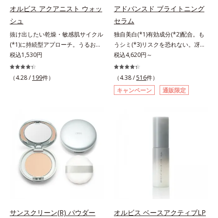
指します。無油分・無着色・無香
指します。無油分・無着色・無香
オルビス アクアニスト ウォッ
アドバンスド ブライトニング
料・アルコールフリー・界面活性剤
料・アルコールフリー・界面活性剤
シュ
セラム
不使用(*5)・パラベンフリー、6つ
不使用(*5)・パラベンフリー、6つ
抜け出したい乾燥・敏感肌サイクル
独自美白(*1)有効成分(*2)配合。も
のフリー処方で徹底的に肌に寄り添
のフリー処方で徹底的に肌に寄り添
(*1)に持続型アプローチ。うるおい
うシミ(*3)リスクを恐れない。冴え
います。*1 乾燥と敏感をくり返す
います。*1 乾燥と敏感をくり返す
を追求した敏感肌用保湿スキンケア
税込1,530円
わたる透明美肌(*4)へ。先端肌科学
税込4,620円～
こと*2 敏感肌対象連用テスト済
こと*2 敏感肌対象連用テスト済
(*2)。うるおいを逃し、刺激を受け
が導く、透明感あふれる輝き(*4)
（すべての方のお肌に合うというこ
（すべての方のお肌に合うというこ
やすい角層の“乾燥敏感スランプ
へ。今の自分の肌も未来の肌もあき
とではありません）*3 乾燥して敏
（4.28 /
199
件）
とではありません）*3 乾燥して敏
（4.38 /
516
件）
(*3)”に悩む敏感な肌へ。創業時から
らめない、自分史上最高の冴えわた
感に感じやすい状態のこと*4 発酵
感に感じやすい状態のこと*4 発酵
キャンペーン
通販限定
のうるおい研究により完成した、待
る透明美肌(*4)を目指すには、美肌
アミノ酸（ポリグルタミン酸）配合
アミノ酸（ポリグルタミン酸）配合
望の敏感肌用保湿スキンケアライン
の阻害要因となるうるおい不足やシ
＝乾燥を防ぎ、うるおいに満ちた肌
＝乾燥を防ぎ、うるおいに満ちた肌
「オルビス アクアニスト」。乾燥
ミを予防するお手入れを続けること
へ導く保湿成分、植物由来アミノ酸
へ導く保湿成分、植物由来アミノ酸
敏感スランプの原因にアプローチす
が大切だと考えました。そこで、ポ
（エルゴチオネイン）配合＝肌を整
（エルゴチオネイン）配合＝肌を整
る持続型トリプルアミノ酸(*4)を配
ーラ・オルビスグループ独自の美白
え、すこやかに保つ保湿成分、微生
え、すこやかに保つ保湿成分、微生
合。もともと体内にあるアミノ酸は
(*1)有効成分「m-ピクセノール（デ
物由来アミノ酸（エクトイン）配合
物由来アミノ酸（エクトイン）配合
異物として排出されにくく、肌にと
クスパンテノールW）」を配合。シ
＝乱れた角層にうるおいを与え、肌
＝乱れた角層にうるおいを与え、肌
どまってうるおいを蓄えてくれま
ミの原因になると考えられる“メラ
荒れを防ぐ保湿成分*5 ウォッシュ
荒れを防ぐ保湿成分*5 ウォッシュ
す。刺激を受けやすくなった角層を
ニンの塊”を居座らせない(*1)、粉砕
を除くLM＝さっぱり高保湿タイプ
を除くLM＝さっぱり高保湿タイプ
うるおいで満たし、脱・敏感肌を目
と排出サポート(*5)の2ステップで
（脂性肌～普通肌）RM＝しっとり
（脂性肌～普通肌）RM＝しっとり
指します。無油分・無着色・無香
メラニンの蓄積を抑え、シミ・ソバ
高保湿タイプ（普通肌～超乾性肌）
高保湿タイプ（普通肌～超乾性肌）
料・アルコールフリー・パラベンフ
カスを防ぎます。さらに、「アルテ
サンスクリーン(R) パウダー
オルビス ベースアクティブLP