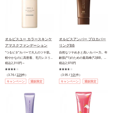
み、厚塗り感なくピタッと密着しま
キシジグリコール（保湿）＜使用量
くる技術が日本初（2024年12月時
ですが、オルビス ミスターは少な
す。毛穴、シミ、くすみ、凹凸、色
目安＞パール1粒程度＜ご使用ステ
点、J－GLOBALによる自社調べ）
いオイル(*1)でも多くのUVカット成
ムラなどの大人の肌悩みをポンポン
ップ＞洗顔料 ⇒ 化粧水 ⇒ ザ リン
*2 オルビス内でかつてないオイル
分を抱え込む技術を採用しました。
するだけで簡単にカバーし、まるで
クルセラム ⇒ 保湿液＜1商品あたり
クレンジングのこと*3 ポーラ化成
さらに皮脂吸着パウダー(*2)も配
素肌そのものが美しくなったよう
の使用回数＞通常サイズ：約90回
独自の（Ｃ１２－２０）アルキルグ
合。ベタつきにくいみずみずしい使
な、うるツヤ美肌を演出します。*
（1.5ヵ月程度）ラージサイズ：約
ルコシド（保湿）で形成するミセル
用感で、塗ることでスキンケア後の
ラウロイルリシン配合＝肌なじみを
180回（3ヵ月程度）各商品の詳し
*4 炭酸ジカプリリル*5 乾燥や汚れ
ようなサラサラ肌が続きます。大人
良くする仕上がり向上粉体
オルビスユー カラースキンケ
オルビスアンバー プロカバー
い情報は商品ページをご覧くださ
による*6 キメの乱れによる＜使用
男性の悩み、シミ(*3)とテカリ(*4)
アマスクファンデーション
リングBB
い。・BEAUTY夏祭りは、こちら
量目安＞適量＜使用ステップ＞オル
の両方に応えるアイテムです。*1
ビス ザ クレンジング オイル ⇒
“つるピタ”カバーで大人のツヤ肌。
自然なツヤめきと高いカバー力。年
自社比較*2 アクリレーツコポリマ
洗顔料 ⇒ 化粧水 ⇒ 保湿液
軽やかなのに高密着、毛穴レスリキ
齢肌(*1)のための最高峰(*2)BB。年
ー配合＝化粧持ち向上成分*3 日焼
※W洗顔が必要です＜使用方法＞1.
ッドファンデ。みずみずしく、とけ
税込2,310円～
齢肌(*1)のための最高峰(*2)BBクリ
税込2,970円
けによるシミ予防*4 皮脂吸着によ
適量（2プッシュ程度）をとり、手
込むように密着カバー毛穴レスでな
ームです。肌のアラを光でふわりと
るテカリ防止
のひら全体にさっと広げます。2.肌
めらかな質感美へ導く、リキッドフ
とばし、くすみや凹凸も軽やかにカ
（3.76 /
229
件）
（3.95 /
101
件）
の上で軽くらせんを描くように、メ
ァンデーション「カバーはしたいけ
バー。さらに厚みのあるテクスチャ
キャンペーン
通販限定
キャンペーン
通販限定
イクとよくなじませます。※落ちに
ど厚塗り感はイヤ」「素肌がもとも
ーが均一にのび広がり、しっかりカ
くいメイクを落とす際は、乾いた手
とキレイな人だと思われたい」そん
バーしながらも自然な仕上がりで
にとり、メイクとしっかりなじませ
なお客様の声から誕生した、軽やか
す。年齢肌による黄ぐすみや血色の
てください。3.メイクとなじんだ
なのにピタッと密着し、肌悩み
悪さに対応した色設計で、白浮きせ
ら、水またはぬるま湯でよく洗い流
を“つるん”と隠すリキッドファンデ
ずパッと明るい印象を叶えます。こ
します。4.その後、洗顔料で洗顔し
ーションです。年齢とともに増えて
れ1本で、日中美容クリーム・日焼