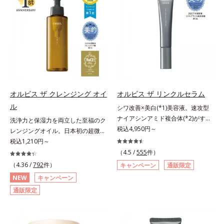
荒れを予防しながらうるおいに満ち
レ・テカリをブロック。素肌にピタ
ター N各商品の詳しい情報は商品ペ
リと透明感を。効果的なシナジー設
た美しい肌へと導きます。ポーラ・
ッと密着する設計で、くずれにくい
ージをご覧ください。・BEAUTY夏
計で、あなたのエイジングケアを応
オルビスグループ独自の肌荒れ防止
サラサラ肌をキープします。さらに
祭りは、こちら
援します。*1 メラニンの生成を抑
有効成分として、「DF-パンテノー
くすみ補正パウダー(*3)配合で、皮
え、シミ・ソバカスを防ぐ（ウォッ
ル(*3)」を国内唯一(*4)、高濃度で
脂や汗に濡れてもくすみにくく。2
シュ除く）*2 オルビス内スキンケ
配合。角層のバリア機能にアプロー
種のパウダー(*4)がベールをまとう
アシリーズの保湿力*3 年齢に応じ
チして肌荒れを防ぎ、肌不調にゆら
ように肌のノイズをふわっとカバー
たお手入れのこと*4 うるおいによ
がない肌を叶えます。そして、独自
し、厚塗り感を軽減。粉っぽさを感
る*5 乾燥、ハリ・ツヤのなさ
研究に基づいたアプローチ成分
じさせない、軽やかな美肌に整えま
オルビス ザ クレンジング オイ
オルビス ザ リンクルセラム
*6 乾燥による*7 保湿成分*8
「MCアクティベーター(*5)」。肌
す。SPF30・PA+++で日中の紫外線
ロニセラカエルレア果汁、ノバラエ
ル
シワ改善×美白(*1)美容液。速攻型
のうるおいを引き出し・高めて、ハ
もしっかりカットします。※外観色
キス配合＝うるおいを与えハリと透
ナイアシンアミド複合体(*2)がすば
洗浄力と保湿力を両立した至福のク
リ感あふれる肌へと導きます。うる
や肌に塗布した直後の色が濃く見え
明感に満ちた肌へ導く保湿成分*9
やく浸透(*3)。ピンと、パッと。大
税込4,950円～
レンジングオイル。日本初の超微粒
おいに満ちたゆらがない肌をご体感
ますが、肌になじんだ後の色みは他
メマツヨイグサ抽出液、スイカズラ
人の肌にハリ感を。シワ改善×美白
子技術(*1)が毛穴奥の微細な汚れに
税込1,210円～
いただくために設計された3ステッ
のファンデーションと同等です。*1
エキス配合＝角層のすみずみまで水
(*1)美容液。ポーラ化成 研究所の独
アプローチ。圧倒的な洗浄力と毛穴
プで、いつも力強く美しくあり続け
（4.5 /
555
件）
炭酸Ca配合＝化粧持ち向上粉体*2
分・油分を保ち、ハリ・ツヤを与え
自研究で見出した、速攻型ナイアシ
悩みに着目したクレンジングオイル
るあなたを応援します。*1 肌にう
（4.36 /
792
件）
（HDI/トリメチロールヘキシルラク
キャンペーン
通販限定
る保湿成分*10 気持ちのことアレ
ンアミド複合体(*2)と浸透サポート
です。日本初・超微粒子技術(*1)
るおいが満ち、維持されている状態
トン）クロスポリマー、メタクリル
NEW
キャンペーン
ルギーテスト済＝全ての方にアレル
成分(*4)を配合。シワ改善・美白の
で、さっと塗り広げるだけで濃いメ
*2 年齢に応じたお手入れのこと
酸メチルクロスポリマー配合＝化粧
ギーが起こらないということではあ
通販限定
有効成分「ナイアシンアミド」の浸
イクはもちろん毛穴悩みも取り去
*3 デクスパンテノールW*4
持ち向上成分*3 合成フルオロフロ
りません。
透スピードがアップ(*5)し、浸透し
り、一瞬で気持ちのいい素肌へ。ス
2022年5月 Mintel社データベース及
ゴパイト*4 密着カバーパウダー
にくい大人肌の深く(*3)まで素早く
キンケア0番目に、かつてないクレ
び先行技術調査による当社調べ*5
EX（アルミナ、ヒアルロン酸
届けます。真皮のコラーゲン産生を