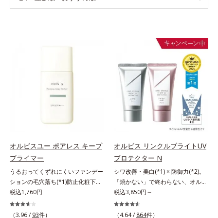
オルビスユー ポアレス キープ
オルビス リンクルブライトUV
プライマー
プロテクター N
うるおってくずれにくいファンデー
シワ改善・美白(*1) × 防御力(*2)。
ションの毛穴落ち(*1)防止化粧下
「焼かない」で終わらない、オルビ
地。ファンデーションの毛穴落ち
税込1,760円
ス最高峰(*3)日焼け止め。シワ改
税込3,850円～
(*1)防止化粧下地です。毛穴
善・美白(*1) × 防御力(*2)「焼かな
1/10000サイズのマイクロカバー成
い」で終わらないオルビス最高峰
（3.96 /
93
件）
（4.64 /
864
件）