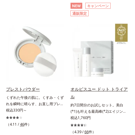
分(*2)が毛穴をカバー。毛穴をフラ
(*3)顔用日焼け止めです。ポーラ化
NEW
キャンペーン
ットに整えてつるんとなめらかに。
成の独自研究による、紫外線に反応
通販限定
ファンデが毛穴に落ちる隙をつくら
して強固な膜を形成する技術「瞬間
ず、メイクのりがUPします。水分
オートディフェンステクノロジー
と皮脂のバランスを整え、乾燥＆ベ
(*4)」を搭載。紫外線を浴びた膜が
タつきレスに。さらに毛穴周りの肌
厚く強靭に進化することで、紫外線
にうるおいを与え、キュッと引き締
が強い環境でも汗やくずれから肌を
め＆ハリ感をUPさせます。また皮
守り、美容成分(*5)の浸透を促進
脂を感知するとギュッと固まる膜を
(*6)します。有効成分「ナイアシン
採用。ファンデーションのくずれや
アミド」配合。真皮のコラーゲン産
毛穴落ちを防ぎ、キレイが長持ちし
生を促進し今あるシワを改善。メラ
ます。軽やかにのびるリキッドが肌
ニンの受け渡しを抑制することで、
にほわっとべールをかけて、肌キメ
未来のシミ・ソバカスも予防しま
がふっくら整うかのよう(*3)。つっ
す。今あるシワも未来のシミにもア
プレストパウダー
オルビスユー ドット トライア
ぱらないここちよい密着感で、さま
プローチ。保湿成分が日中の肌にも
ル
くずれた午後の肌に。くすみ・くず
ざまなタイプのファンデと併用でき
うるおいを与え、明るくなめらかな
れを瞬時に晴らす、お直し用プレス
ます。毛穴が気になる箇所への部分
肌へ導きます。さらに落ちにくくす
約7日間分のお試しセット。美白
トパウダー。くすみ・くずれを瞬時
税込330円～
使いもOK。*1 ファンデーションが
るとキシキシし、塗りごこちを優先
(*1)も叶える最高峰(*2)エイジング
に晴らす、お直し用のプレストパウ
くずれて毛穴に落ちること*2 酸化
すると膜がくずれやすくなる日焼け
ケア(*3)。ハリも透明感(*4)も結果
税込1,760円
ダーです。朝のメイクから時間が経
チタン配合＝カバー力向上成分*3
止めのジレンマを解消すべく試作を
主義。年齢サイン(*5)の因子に着目
（4.11 /
46
件）
った肌は、どんよりくすんだ肌曇り
メイク効果による
重ね、落ちにくくのびのよいみずみ
した肌科学エイジングケア(*3)シリ
（4.39 /
66
件）