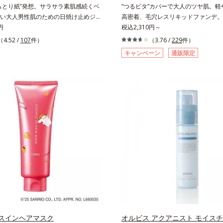
らとり紙”発想。サラサラ素肌感続くベ
“つるピタ”カバーで大人のツヤ肌。軽
膜をつくる技術が日本初（2024年12
い大人男性肌のための日焼け止めジェ
高密着、毛穴レスリキッドファンデ。
GLOBALによる自社調べ）*2 オル
ブランド「オルビス ミスター」の日
円
く、とけ込むように密着カバー毛穴レ
税込2,310円～
てないオイルクレンジングのこと*3 
。SPF50+・PA++++で紫外線からし
かな質感美へ導く、リキッドファンデ
（4.52 /
107
件）
独自の（Ｃ１２－２０）アルキルグル
（3.76 /
229
件）
ド。顔にもからだにも使え、クレンジ
「カバーはしたいけど厚塗り感はイヤ
湿）で形成するミセル*4 炭酸ジカプリ
キャンペーン
通販限定
。通勤にも長時間のレジャーにも、毎
もともとキレイな人だと思われたい」
燥や汚れによる*6 キメの乱れによる
使いいただけます。高いUVカット力
様の声から誕生した、軽やかなのにピ
安＞適量＜使用ステップ＞オルビス ザ
テムは本来多くのオイルが必要です
し、肌悩みを“つるん”と隠すリキッド
ング オイル ⇒ 洗顔料 ⇒ 化粧
ス ミスターは少ないオイル(*1)でも多
ションです。年齢とともに増えていく
湿液 ※W洗顔が必要です＜使用方法＞1.適量
ット成分を抱え込む技術を採用しまし
然に隠しつつも、まるで“素肌美人”に
（2プッシュ程度）をとり、手のひら
皮脂吸着パウダー(*2)も配合。ベタつ
がりを叶えるのは、微細で均一なカバー
と広げます。2.肌の上で軽くらせん
ずみずしい使用感で、塗ることでスキ
が大きさの異なる毛穴にも隙なくフィ
に、メイクとよくなじませます。※落
ようなサラサラ肌が続きます。大人男
ら。粉体の表面にダマ防止の特殊コー
イクを落とす際は、乾いた手にとり、
ミ(*3)とテカリ(*4)の両方に応える
施すことで、カバー粉体は薄く・均一
っかりなじませてください。3.メイ
す。*1 自社比較*2 アクリレーツコポ
ィット。毛穴や色ムラをカバーしなが
ら、水またはぬるま湯でよく洗い流し
＝化粧持ち向上成分*3 日焼けによる
上がりを叶えます。また、ファンデー
の後、洗顔料で洗顔してください。各
4 皮脂吸着によるテカリ防止
けている間に保湿成分が肌へ浸透(*2
い情報は商品ページをご覧ください。・
コンディショニングセラム設計(*3)
夏祭りは、こちら
触れた瞬間、保湿成分が浸透しうるお
す。キメを整え、磨かれたような透明
生み出すことで、“つるん”とした光の
スインヘアマスク
オルビス アクアニスト モイス