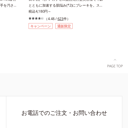
ミノ酸（エ
こやかに保つ保湿成分、微生物由来アミノ酸（エ
手を汚さず
とともに加速する肌悩み(*2)にブレーキを。スキ
いを与え、
クトイン）配合＝乱れた角層にうるおいを与え、
ダーで
ンケアの打ち止め感に。年齢とともに加速する肌
税込4,180円～
を除くLM＝
肌荒れを防ぐ保湿成分*5 ウォッシュを除くLM＝
高いUVカ
悩み(*2)にブレーキをかけ、化粧水前の土台(*3)
（4.48 /
623
件）
肌）RM＝
さっぱり高保湿タイプ（脂性肌～普通肌）RM＝
運びしやす
づくりで、うるおいに満ち満ちた内側から弾むよ
キャンペーン
通販限定
性肌）
しっとり高保湿タイプ（普通肌～超乾性肌）
クの上から
うなハリ肌へ。化粧水は二度塗りしないと不
できるお役
安…。いろいろケアしているのに、あと一歩肌悩
バーしなが
みが晴れない…。そんな大人の肌悩みにアプロー
秘密は「ス
チする先行型美容液です。日本初(*1)、毛穴約
ます。7種
1/1000ナノサイズの極小カプセルの表面は肌に
に薄いヴェー
なじみやすい構造(*4)。内包した美容成分(*5)の
粉体が光を
浸透をサポートし、角層すみずみをうるおいで満
ラルなツヤ
たします。さらに“うるおいの通り道”を作って化
る「あぶら
粧水のなじみ感をUP。化粧水前に使うことで、
れ＆テカリを
普段の化粧水の手ごたえをより実感できる、しっ
パウダータ
とり整った肌状態へ。化粧水前に2プッシュ使う
パウダーならで
だけで、うるおいのすき間にぐんぐん入り込み、
苦手な方に
うるおいで満ち満ちたハリのある美肌へと整えま
ーウォータ
す。*1 クチナシ果実エキス、ハトムギ種子エ
お電話でのご注文・お問い合わせ
も大活躍して
キス、ユズ果実エキス、水添レシチン、フィトス
窒化ホウ素
テロールズ、（Ｃ１２－２０）アルキルグルコシ
状の粉体
ドの組み合わせが初（2023年4月 Mintel社データ