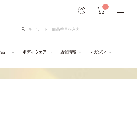
0
検
索
食品）
ボディウェア
店舗情報
マガジン