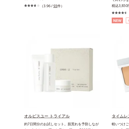
のマイクロカバー成分(*2)が毛穴をカバー。毛穴
シワ改善・美
税込3,85
（3.96 /
93
件）
をフラットに整えてつるんとなめらかに。ファン
終わらない
デが毛穴に落ちる隙をつくらず、メイクのりが
す。ポーラ
NEW
UPします。水分と皮脂のバランスを整え、乾燥
して強固な
＆ベタつきレスに。さらに毛穴周りの肌にうるお
ェンステク
いを与え、キュッと引き締め＆ハリ感をUPさせ
た膜が厚く
ます。また皮脂を感知するとギュッと固まる膜を
環境でも汗
採用。ファンデーションのくずれや毛穴落ちを防
の浸透を促
ぎ、キレイが長持ちします。軽やかにのびるリキ
アミド」配
ッドが肌にほわっとべールをかけて、肌キメがふ
あるシワを
っくら整うかのよう(*3)。つっぱらないここちよ
ことで、未
い密着感で、さまざまなタイプのファンデと併用
あるシワも
できます。毛穴が気になる箇所への部分使いも
が日中の肌
OK。*1 ファンデーションがくずれて毛穴に落ち
な肌へ導き
ること*2 酸化チタン配合＝カバー力向上成分*3
シし、塗り
メイク効果による
なる日焼け
ね、落ちに
ャーを追求
さで肌にぴっ
オルビスユー トライアル
タイムレ
う高い紫外
約7日間分のお試しセット。肌荒れを予防しなが
軽いつけご
方に。シワ