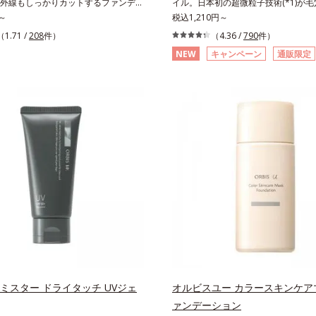
外線もしっかりカットするファンデー
イル。日本初の超微粒子技術(*1)が
なたの肌を守る最高峰顔用日焼け止め
脂を味方に軽やかな仕上がりが続く、
～
な汚れにアプローチ。圧倒的な洗浄力
税込1,210円～
 メラニンの生成を抑え、シミ・ソバカ
パウダーファンデーションです。皮脂
に着目したクレンジングオイルです。
（1.71 /
208
件）
（4.36 /
790
件）
2 化粧膜のくずれにくさ、肌をうるお
着力が上がる粉体(*1)と、サラサラ状
微粒子技術(*1)で、さっと塗り広げ
ること*3 オルビス内最高の紫外線カ
NEW
キャンペーン
通販限定
する(*2)2種の粉体で、ヨレ・テカリ
メイクはもちろん毛穴悩みも取り去り
*4 紫外線に瞬時に反応して、膜が厚
。素肌にピタッと密着する設計で、く
持ちのいい素肌へ。スキンケア0番目
ることおよび表面に新たな膜ができ始
サラサラ肌をキープします。さらにく
ないクレンジング(*2)をご用意しま
膜が強くくずれにくくなり、密閉する
ウダー(*3)配合で、皮脂や汗に濡れて
化成は独自の先端研究により、ナノバ
成分を浸透促進すること（角層まで）
くく。2種のパウダー(*4)がベールを
小さい超微粒子(*3)をクレンジング
成分*6 角層まで＜使用量目安＞大きめの
に肌のノイズをふわっとカバーし、厚
とに成功。毛穴よりはるかに小さい超
程度 ※全顔使用の場合＜使用ステッ
減。粉っぽさを感じさせない、軽やか
イルが肌と汚れの間に入り込み、小さ
⇒ 化粧水 ⇒ 保湿液 ⇒オルビス リン
えます。SPF30・PA+++で日中の紫外
肌表面にうるおいベールを形成。これ
トUVプロテクター N各商品の詳しい
りカットします。※外観色や肌に塗布
い流した瞬間に汚れが肌に再付着する
ページをご覧ください。・BEAUTY夏
色が濃く見えますが、肌になじんだ後
し、細かい毛穴汚れをごっそりするん
ちら
のファンデーションと同等です。*1
オイル(*4)が詰まりや黒ずみも溶か
合＝化粧持ち向上粉体*2 （HDI/トリメ
目立ちにくいすべすべ肌に洗い上げま
キシルラクトン）クロスポリマー、メ
のためのくすみ(*5)を晴らすアプロ
メチルクロスポリマー配合＝化粧持ち
圧巻の洗浄力と保湿力を叶え、毛穴目立
3 合成フルオロフロゴパイト*4 密着カ
乾燥によるくすみをケアし、毎日のメ
ーEX（アルミナ、ヒアルロン酸
くなる晴れやかな肌に導きます。*1 
 ミスター ドライタッチ UVジェ
オルビスユー カラースキンケア
着エアリーパウダーEX（ポリアスパラ
独自の（Ｃ１２－２０）アルキルグル
ァンデーション
、マイカ）配合＝仕上がり向上成分
湿）で形成するミセルから、汚れをは