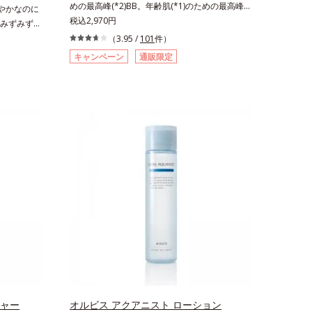
めの最高峰(*2)BB。年齢肌(*1)のための最高峰
やかなのに
月時点、J－
ス、シクロヘキサンジカルボン酸ビスエトキシジ
(*2)BBクリームです。肌のアラを光でふわりと
税込2,970円
みずみずし
ビス内でかつ
グリコール（保湿）＜使用量目安＞パール1粒程
とばし、くすみや凹凸も軽やかにカバー。さらに
スでなめら
（3.95 /
101
件）
ポーラ化成
度＜ご使用ステップ＞洗顔料 ⇒ 化粧水 ⇒ ザ リ
厚みのあるテクスチャーが均一にのび広がり、し
ーション
コシド（保
ンクルセラム ⇒ 保湿液＜1商品あたりの使用回
キャンペーン
通販限定
っかりカバーしながらも自然な仕上がりです。年
」「素肌が
リル*5 乾
数＞通常サイズ：約90回（1.5ヵ月程度）ラージ
齢肌による黄ぐすみや血色の悪さに対応した色設
そんなお客
＜使用量目
サイズ：約180回（3ヵ月程度）各商品の詳しい
計で、白浮きせずパッと明るい印象を叶えます。
タッと密着
 クレンジ
情報は商品ページをご覧ください。・BEAUTY夏
これ1本で、日中美容クリーム・日焼け止め・化
ファンデー
水 ⇒ 保
祭りは、こちら
粧下地・カラーコントロール・コンシーラー・パ
お悩みを自
ウダー・ファンデーションの7役を兼ねる多機能
見える仕上
全体にさっ
BB。慌ただしい朝でもパパッと塗るだけで、厚
粉体(*1)
を描くよう
塗り感のない、自然なツヤめきのある美肌に整え
ットするか
ちにくいメ
ます。*1 年齢を重ねた肌*2 オルビス内BBクリ
ティングを
メイクとし
ームのカバー力
に凹凸へフ
クとなじんだ
ら自然な仕
ます。4.そ
ションをつ
商品の詳し
)するスキン
BEAUTY
を採用。肌に
いを与えま
感とツヤを
ヴェールを
チャー
オルビス アクアニスト ローション