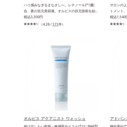
ハリ感みなぎるまなざしへ。レチノール(*1)配
サロンのよ
合、夜の目元美容液。オルビスの目元技術を結集
トメント。
し、ハリ感みなぎるまなざしへ。レチノール(*1)
税込3,300円
ク」と同じ
税込1,540
配合の目元美容液です。目元悩みをマルチにケア
叶えるスペ
（4.28 /
171
件）
するレチノールと、ハリ感をサポートするペプチ
のまっさら
ド(*2)の2種の成分が深いうるおいを与え、湧き
髪補修成分
上がるようなハリ感を呼び覚まします。ハリ膜が
保護成分が
のび広がり、肌表面にピン！としたハリ感を与
て、キュー
え、さらに疑似セラミド(*3)が角層の隙間に浸透
プローチし
(*4)。夜のスキンケアの最後にプラスすることで
き、ダメージ
乾燥による小ジワを目立たなくし、ハリ感みなぎ
シャンプー
る目元を目指します。*1 レチノール配合＝保湿
0秒。なじ
成分*2 パルミトイルトリペプチド－5配合＝保湿
までするん
成分*3 ラウロイルグルタミン酸ジ（フィトステ
うなうるお
リル/オクチルドデシル）配合＝保湿成分*4 角層
分（イソス
まで
解コラーゲ
ク、スフィ
リン、糖脂
テアロイル
オルビス アクアニスト ウォッシュ
ル加水分解
アドバン
ロール、グ
抜け出したい乾燥・敏感肌サイクル(*1)に持続型
独自美白(*