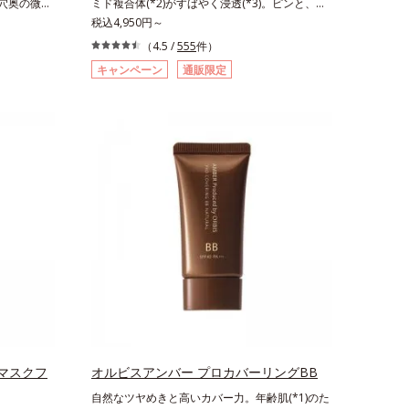
毛穴奥の微細
ミド複合体(*2)がすばやく浸透(*3)。ピンと、パ
じたお手入れのこと*4 うるおいによる*5 乾
と毛穴悩み
ッと。大人の肌にハリ感を。シワ改善×美白(*1)
税込4,950円～
燥、ハリ・ツヤのなさ*6 乾燥による*7 保湿
日本初・超
美容液。ポーラ化成 研究所の独自研究で見出し
成分*8 ロニセラカエルレア果汁、ノバラエキ
（4.5 /
555
件）
るだけで濃い
た、速攻型ナイアシンアミド複合体(*2)と浸透サ
ス配合＝うるおいを与えハリと透明感に満ちた肌
キャンペーン
通販限定
、一瞬で気
ポート成分(*4)を配合。シワ改善・美白の有効成
へ導く保湿成分*9 メマツヨイグサ抽出液、ス
に、かつて
分「ナイアシンアミド」の浸透スピードがアップ
イカズラエキス配合＝角層のすみずみまで水分・
した。ポーラ
(*5)し、浸透しにくい大人肌の深く(*3)まで素早
油分を保ち、ハリ・ツヤを与える保湿成分*10
ブルよりも
く届けます。真皮のコラーゲン産生を促進し、年
気持ちのことアレルギーテスト済＝全ての方にア
に搭載するこ
齢とともに刻まれる深い悩みのシワを改善しなが
レルギーが起こらないということではありませ
微粒子とオ
ら、過剰なメラニン生成を防ぎ未来のシミ・ソバ
ん。
くばらけて
カスを予防します。さらに独自研究に基づいた浸
により、洗
透型ハリ保湿成分(*6)で大人肌にハリ感をプラ
ことを防止
ス。するっと伸び広がるテクスチャーで、"顔全
！角栓溶解
体にご使用いただける設計"。見えているシワは
して、毛穴の
もちろん、自分では気づきにくい死角のシワの改
す。大人肌
善にも効果を発揮します。*1 メラニンの生成を
ーチによって
抑え、シミ・ソバカスを防ぐ*2 ナイアシンアミ
ち(*6)や
ド（有効成分）、水添大豆リン脂質、フィトステ
イクが楽し
ロール、水（基剤）、BG（保湿）*3 角層まで*4
ポーラ化成
K石けん素地、ホホバアルコール、トリステアリ
マスクフ
オルビスアンバー プロカバーリングBB
コシド（保
ン酸デカグリセリル（基剤）*5 角層の範囲内に
自然なツヤめきと高いカバー力。年齢肌(*1)のた
ね返す水の
おける自社従来品処方との比較*6 ドクダミエキ