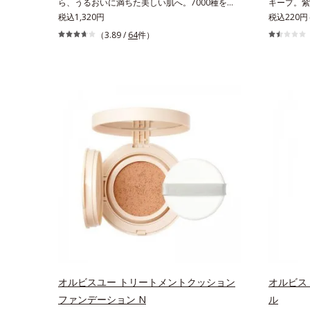
ら、うるおいに満ちた美しい肌へ。7000種を超
キープ。紫
方にしてあ
える成分から厳選し、「うるおいの質(*1)」に着
税込1,320円
ション。皮
税込220円
です。*1
目した初期エイジングケア(*2)シリーズオルビス
UVカット
（3.89 /
64
件）
スを防ぐ*
ユーは肌本来のうるおいやバリア機能にアプロー
を吸着し密
して保護す
チする初期エイジングケアシリーズです。「うる
態をキープ
ットレベル
おいの質」に着目し、肌荒れを予防しながらうる
をブロック
くなり始め
おいに満ちた美しい肌へと導きます。ポーラ・オ
ずれにくい
めることで
ルビスグループ独自の肌荒れ防止有効成分とし
すみ補正パ
ことで保湿
て、「DF-パンテノール(*3)」を国内唯一(*4)、
もくすみに
*5 保湿
高濃度で配合。角層のバリア機能にアプローチし
まとうよう
パール1粒
て肌荒れを防ぎ、肌不調にゆらがない肌を叶えま
塗り感を軽
プ＞洗顔料 
す。そして、独自研究に基づいたアプローチ成分
な美肌に整
クルブライ
「MCアクティベーター(*5)」。肌のうるおいを
線もしっか
情報は商品
引き出し・高めて、ハリ感あふれる肌へと導きま
した直後の
祭りは、こ
す。うるおいに満ちたゆらがない肌をご体感いた
の色みは他
だくために設計された3ステップで、いつも力強
炭酸Ca配
く美しくあり続けるあなたを応援します。*1
チロールヘ
肌にうるおいが満ち、維持されている状態*2
タクリル酸
年齢に応じたお手入れのこと*3 デクスパンテ
向上成分*
ノールW*4 2022年5月 Mintel社データベース
バーパウダ
オルビスユー トリートメントクッション
オルビス
及び先行技術調査による当社調べ*5 オトギリ
Na）、密
ファンデーション N
ル
ソウエキス配合＝肌にうるおいを与え、うるおい
ギン酸Na