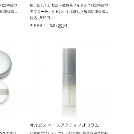
ンフィット
1)に持続型
抜け出したい乾燥・敏感肌サイクル(*1)に持続型
テアロイル
肌用保湿ス
アプローチ。うるおいを追求した敏感肌用保湿ス
上がりで肌悩
激を受けやす
キンケア(*2)。うるおいを逃し、刺激を受けやす
税込1,530円～
肌のキメを整
悩む敏感な肌
い角層の“乾燥敏感スランプ(*3)”に悩む敏感な肌
（3.8 /
291
件）
完成した、
へ。創業時からのうるおい研究により完成した、
「オルビス
待望の敏感肌用保湿スキンケアライン「オルビス
原因にアプ
アクアニスト」。乾燥敏感スランプの原因にアプ
4)を配合。
ローチする持続型トリプルアミノ酸(*4)を配合。
して排出さ
もともと体内にあるアミノ酸は異物として排出さ
蓄えてくれ
れにくく、肌にとどまってうるおいを蓄えてくれ
うるおいで
ます。刺激を受けやすくなった角層をうるおいで
油分・無着
満たし、脱・敏感肌を目指します。無油分・無着
活性剤不使
色・無香料・アルコールフリー・界面活性剤不使
ー処方で徹
用(*5)・パラベンフリー、6つのフリー処方で徹
敏感をくり
底的に肌に寄り添います。*1 乾燥と敏感をくり
（すべての
返すこと*2 敏感肌対象連用テスト済（すべての
せん）*3
方のお肌に合うということではありません）*3
4 発酵ア
乾燥して敏感に感じやすい状態のこと*4 発酵ア
燥を防ぎ、
ミノ酸（ポリグルタミン酸）配合＝乾燥を防ぎ、
植物由来ア
うるおいに満ちた肌へ導く保湿成分、植物由来ア
オルビス ベースアクティブLPセラム
を整え、す
ミノ酸（エルゴチオネイン）配合＝肌を整え、す
PFの透明
日本初(*1)ナノカプセル配合先行型美容液で年齢