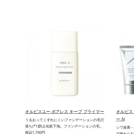
オルビスユー ポアレス キープ プライマー
オルビス
ー N
うるおってくずれにくいファンデーションの毛穴
落ち(*1)防止化粧下地。ファンデーションの毛穴
シワ改善・美
落ち(*1)防止化粧下地です。毛穴1/10000サイズ
税込1,760円
で終わらな