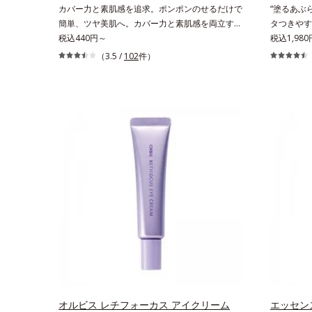
カバー力と素肌感を追求。ポンポンのせるだけで
“塗るあぶ
に満ちたハリツヤ肌へ導く保湿成分アレルギーテ
簡単、ツヤ美肌へ。カバー力と素肌感を両立す
タつきやす
スト済＝全ての方にアレルギーが起こらないとい
る、簡単ツヤ美肌クッションファンデーションで
税込440円～
ル。メンズ
税込1,980
うことではありません。
す。多方向へ光を拡散し、高いソフトフォーカス
焼け止めです
（3.5 /
102
件）
効果で毛穴や色ムラをふわりとカバーします。さ
っかりガー
らに肌との親和性が高いアミノ酸系パウダー(*)
ングは不要
を配合。みずみずしく肌になじみ、厚塗り感なく
日手軽にお
ピタッと密着します。毛穴、シミ、くすみ、凹
を持つアイ
凸、色ムラなどの大人の肌悩みをポンポンするだ
が、オルビ
けで簡単にカバーし、まるで素肌そのものが美し
くのUVカ
くなったような、うるツヤ美肌を演出します。*
た。さらに
ラウロイルリシン配合＝肌なじみを良くする仕上
きにくいみ
がり向上粉体
ンケア後の
性の悩み、シ
アイテムで
リマー配合
シミ予防*
オルビス レチフォーカス アイクリーム
エッセン