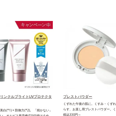
 リンクルブライトUVプロテクタ
プレストパウダー
くずれた午後の肌に。くすみ・くずれ
らす、お直し用プレストパウダー。く
白(*1) × 防御力(*2)。 「焼かない」
れを瞬時に晴らす、お直し用のプレス
税込330円～
い、オルビス最高峰(*3)日焼け止め。