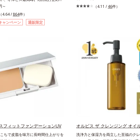
です。朝のメイクから時間が経った肌
白(*1) × 防御力(*2)「焼かない」で
0円～
（4.11 /
46
件）
りくすんだ肌曇り状態。そんな朝と午
オルビス最高峰(*3)顔用日焼け止めで
（4.64 /
864
件）
の違いに着目しました。乾燥や皮脂分
化成の独自研究による、紫外線に反応
キャンペーン
通販限定
て毛穴に落ちたファンデーションのす
膜を形成する技術「瞬間オートディフ
ットし、凹凸や毛穴をフラットに整え
ノロジー(*4)」を搭載。紫外線を浴び
お直しと同時にうるおいを補給。さら
強靭に進化することで、紫外線が強い
脂を吸着して、水分と皮脂のバランス
やくずれから肌を守り、美容成分(*5)
ールし、メイクがくずれにくい肌へ。
進(*6)します。有効成分「ナイアシン
す”ことにこだわった設計で、メイク
合。真皮のコラーゲン産生を促進し今
肌にすんなりなじみ、ポンポンするだ
改善。メラニンの受け渡しを抑制する
が復活します。リキッド、クッション
来のシミ・ソバカスも予防します。今
ー、どんなファンデーションの上に重
未来のシミにもアプローチ。保湿成分
OK。携帯に便利なコンパクトタイプ
にもうるおいを与え、明るくなめらか
ます。さらに落ちにくくするとキシキ
ごこちを優先すると膜がくずれやすく
止めのジレンマを解消すべく試作を重
くくのびのよいみずみずしいテクスチ
しました。まるで美容液級のなめらか
たり密着し、SPF50+・PA++++とい
スフィットファンデーションUV
オルビス ザ クレンジング オイ
線カット力ながら、白浮きしにくい処
こちで皮脂を味方に長時間仕上がりを
洗浄力と保湿力を両立した至福のクレ
改善・美白を叶えながら、紫外線を味