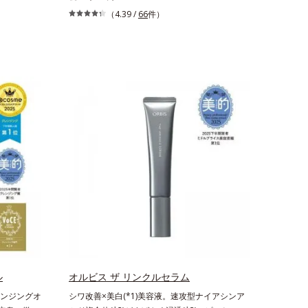
は、どんよ
科学エイジングケア(*3)シリーズ。オルビスユー
（4.39 /
66
件）
後の肌状態
ドットシリーズは、年齢による肌悩み一つ一つを
泌でくずれ
対処するのではなく、肌で起きていることの根本
き間にフィ
原因に着目。加齢とともに現れる年齢サイン(*5)
ます。また
について研究を進めたところ、弾力感のない状態
に余分な皮
である「ハリのなさ」や、くすみ(*6)などが現れ
をコントロ
ている状態である「透明感のなさ」が現れること
“立て直
で大人の肌印象に大きな影響を与えていることが
がくずれた
分かりました。そこでオルビスユー ドットシリ
けでキレイ
ーズは美容成分(*7)として「G.D.F.アクティベー
、パウダ
ター(*8)」を配合。そして、従来から配合してい
ねても
る美白有効成分「トラネキサム酸」を配合しまし
です。
た。さらに、シリーズ共通の美容成分(*7)「GLル
ートブースター(*9)」を配合することで、肌のふ
っくら感や透明感を叶えます。美白ケアしながら
多角的なエイジングケアが叶うシリーズに。3ス
テップで上向き(*10)のハリと透明感を。効果的
なシナジー設計で、あなたのエイジングケアを応
援します。*1 メラニンの生成を抑え、シミ・
ル
オルビス ザ リンクルセラム
ソバカスを防ぐ（ウォッシュ除く）*2 オルビ
ンジングオ
シワ改善×美白(*1)美容液。速攻型ナイアシンア
ス内スキンケアシリーズの保湿力*3 年齢に応