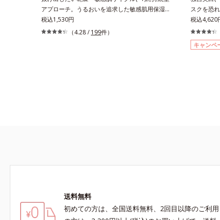
ロピルトリ
アプローチ。うるおいを追求した敏感肌用保湿ス
スクを恐れ
*2 髪の
キンケア(*2)。うるおいを逃し、刺激を受けやす
税込1,530円
端肌科学が
税込4,62
おい、ハリ
い角層の“乾燥敏感スランプ(*3)”に悩む敏感な肌
の自分の肌
（4.28 /
199
件）
へ。創業時からのうるおい研究により完成した、
最高の冴え
キャンペ
待望の敏感肌用保湿スキンケアライン「オルビス
肌の阻害要
アクアニスト」。乾燥敏感スランプの原因にアプ
るお手入れ
ローチする持続型トリプルアミノ酸(*4)を配合。
そこで、ポ
もともと体内にあるアミノ酸は異物として排出さ
(*1)有
れにくく、肌にとどまってうるおいを蓄えてくれ
ールW）」
ます。刺激を受けやすくなった角層をうるおいで
る“メラニ
満たし、脱・敏感肌を目指します。無油分・無着
出サポート
色・無香料・アルコールフリー・パラベンフリー
抑え、シミ
で、徹底的に肌に寄り添います。*1 乾燥と敏感
ルテアネス
をくり返すこと*2 敏感肌対象連用テスト済（す
自分本来の
べての方のお肌に合うということではありませ
手に取った
ん）*3 乾燥して敏感に感じやすい状態のこと*4
変化するテ
発酵アミノ酸（ポリグルタミン酸）配合＝乾燥を
毎日の美白
防ぎ、うるおいに満ちた肌へ導く保湿成分、植物
した。*1
由来アミノ酸（エルゴチオネイン）配合＝肌を整
スを防ぐ*
送料無料
え、すこやかに保つ保湿成分、微生物由来アミノ
きるシミの
初めての方は、全国送料無料、2回目以降のご利用
酸（エクトイン）配合＝乱れた角層にうるおいを
肌*5 タ