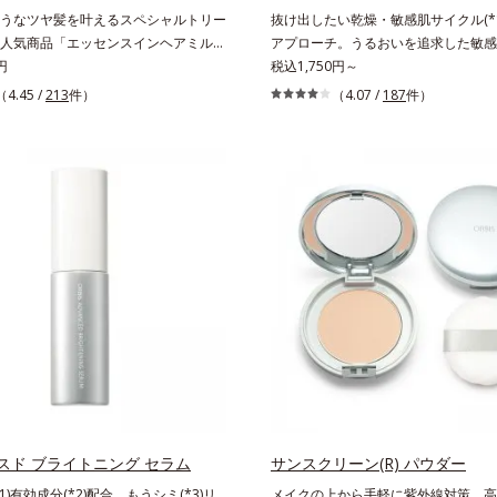
まとったような仕上がりに。*1 スキ
うなツヤ髪を叶えるスペシャルトリー
抜け出したい乾燥・敏感肌サイクル(*
カラー成分（酸化チタン、酸化鉄、ス
人気商品「エッセンスインヘアミル
アプローチ。うるおいを追求した敏感
グルタミン酸2Na）配合＝自然な仕
シリーズの、お風呂で美しいツヤ髪を
円
キンケア(*2)。うるおいを逃し、刺
税込1,750円～
みをカバーする粉体*2 角層まで*3 
シャルヘアマスクです。シャンプー後
い角層の“乾燥敏感スランプ(*3)”に
（4.45 /
213
件）
（4.07 /
187
件）
え、粉体を密着させる設計のこと
な髪の内部の通り道を押し広げて、毛
へ。創業時からのうるおい研究により
(*1)が髪の内部まで浸透。さらに毛髪
待望の敏感肌用保湿スキンケアライン
ダメージを受けている部位に吸着し
アクアニスト」。乾燥敏感スランプの
ティクル表面をリペア。髪の内外にア
ローチする持続型トリプルアミノ酸(*
て、乾燥などの外的刺激から守り抜
もともと体内にあるアミノ酸は異物と
(*2)を立て直し(*3)ます。お風呂で
れにくく、肌にとどまってうるおいを
後に適量を髪になじませ、置き時間は
ます。刺激を受けやすくなった角層を
ませてすぐに洗い流す手軽さで、毛先
満たし、脱・敏感肌を目指します。無
っとまとまる、まるでサロン帰りのよ
色・無香料・アルコールフリー・界面
うツヤ髪を叶えます。*1 毛髪補修成
用(*5)・パラベンフリー、6つのフリ
テアリン酸、イソステアロイル加水分
底的に肌に寄り添います。*1 乾燥と
ン、イソステアロイル加水分解シル
返すこと*2 敏感肌対象連用テスト済
ンゴ糖脂質、トコフェロール、グリセ
方のお肌に合うということではありま
質、BG、イソステアリン酸、イソス
乾燥して敏感に感じやすい状態のこと*
加水分解コラーゲン、イソステアロイ
ミノ酸（ポリグルタミン酸）配合＝乾
シルク、スフィンゴ糖脂質、トコフェ
スド ブライトニング セラム
うるおいに満ちた肌へ導く保湿成分、
サンスクリーン(R) パウダー
リセリン、ヒアルロン酸ヒドロキシプ
ミノ酸（エルゴチオネイン）配合＝肌
1)有効成分(*2)配合。もうシミ(*3)リ
メイクの上から手軽に紫外線対策。高S