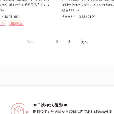
モニウム、フェノキシエタノール）
こやかに保つ保湿成分、微生物由来ア
ない。冴えわたる透明美肌(*4)へ。先
美肌仕上げパウダー。メイクの上から
乾燥、乾燥によるパサつき*3 毛髪にうる
クトイン）配合＝乱れた角層にうるお
導く、透明感あふれる輝き(*4)へ。今
0円～
に紫外線対策ができるUVカットパウ
税込330円～
を与えること
肌荒れを防ぐ保湿成分*5 ウォッシュ
も未来の肌もあきらめない、自分史上
す。“素肌のようななめらかな軽さ”と“
（4.38 /
516
件）
（3.83 /
210
件）
さっぱり高保湿タイプ（脂性肌～普通
わたる透明美肌(*4)を目指すには、美
ット効果”の両立を叶えました。持ち
ーン
通販限定
しっとり高保湿タイプ（普通肌～超乾
因となるうるおい不足やシミを予防す
いプレストタイプ。外出先でも、メイ
を続けることが大切だと考えました。
ササッとUVカットとお直しが同時に
ーラ・オルビスグループ独自の美白
立ちアイテムです。毛穴や色ムラをカ
前へ
1
2
3
次へ
効成分「m-ピクセノール（デクスパンテノ
らも、素肌のような透明美肌を叶える
を配合。シミの原因になると考えられ
ムースヴェールパウダー(*1)」にあり
ンの塊”を居座らせない(*1)、粉砕と排
の球状粉体(*2)が凹凸を埋めて、肌
(*5)の2ステップでメラニンの蓄積を
ルをかけるようにカバー。さらに板状
・ソバカスを防ぎます。さらに、「ア
反射して、すっぴん肌のようなナチュ
レ(*6)」を配合し、うるおいに満ちた
感を演出します。また、皮脂を吸着す
澄み渡るような透明感を目指します。
とりパウダー(*3)」を配合し、くず
時、なじませた時、後肌、と3段階に
防いでサラサラ肌が長時間続きます。
クスチャーは、肌にすばやくなじみ、
イプながら、SPF50+・PA++++。
ケアを楽しくする使いごこちを叶えま
はの軽いつけごこちで、日焼け止めが
 メラニンの蓄積を抑え、シミ・ソバカ
もおすすめです。水や汗に強いスーパ
2 デクスパンテノールW*3 これからで
ープルーフ(*4)だから、レジャーに
30日以内なら返品OK
こと*4 うるおいによる透明感のある
くれます。*1 シリカ、セルロース、
開封後でも発送日から30日以内であれば返品可能
ーンオーバーを促進して、メラニンの塊
配合＝セミマット肌を叶える球状と板