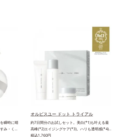
オルビスユー ドット トライアル
を瞬時に晴
約7日間分のお試しセット。美白(*1)も叶える最
すみ・くず
高峰(*2)エイジングケア(*3)。ハリも透明感(*4)
トパウダー
も結果主義。年齢サイン(*5)の因子に着目した肌
税込1,760円