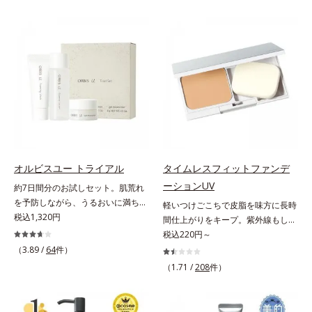
状態。そんな朝と午後の肌状態の違
ずしいテクスチャーを追求しまし
ーズ。オルビスユー ドットシリー
いに着目しました。乾燥や皮脂分泌
た。まるで美容液級のなめらかさで
ズは、年齢による肌悩み一つ一つを
でくずれて毛穴に落ちたファンデー
肌にぴったり密着し、SPF50+・
対処するのではなく、肌で起きてい
ションのすき間にフィットし、凹凸
PA++++という高い紫外線カット力
ることの根本原因に着目。加齢とと
や毛穴をフラットに整えます。また
ながら、白浮きしにくい処方に。シ
もに現れる年齢サイン(*5)について
お直しと同時にうるおいを補給。さ
ワ改善・美白を叶えながら、紫外線
研究を進めたところ、弾力感のない
らに余分な皮脂を吸着して、水分と
を味方にしてあなたの肌を守る最高
状態である「ハリのなさ」や、くす
皮脂のバランスをコントロールし、
峰顔用日焼け止めです。*1 メラニ
み(*6)などが現れている状態である
メイクがくずれにくい肌へ。“立て
ンの生成を抑え、シミ・ソバカスを
「透明感のなさ」が現れることで大
直す”ことにこだわった設計で、メ
防ぐ*2 化粧膜のくずれにくさ、肌
人の肌印象に大きな影響を与えてい
イクがくずれた肌にすんなりなじ
をうるおして保護すること*3 オル
ることが分かりました。そこでオル
み、ポンポンするだけでキレイが復
ビス内最高の紫外線カットレベル*4
ビスユー ドットシリーズは美容成
オルビスユー トライアル
タイムレスフィットファンデ
活します。リキッド、クッション、
紫外線に瞬時に反応して、膜が厚く
分(*7)として「G.D.F.アクティベー
ーションUV
約7日間分のお試しセット。肌荒れ
パウダー、どんなファンデーション
なり始めることおよび表面に新たな
ター(*8)」を配合。そして、従来か
を予防しながら、うるおいに満ちた
軽いつけごこちで皮脂を味方に長時
の上に重ねてもOK。携帯に便利な
膜ができ始めることで膜が強くくず
ら配合している美白有効成分「トラ
美しい肌へ。7000種を超える成分
税込1,320円
間仕上がりをキープ。紫外線もしっ
コンパクトタイプです。
れにくくなり、密閉することで保湿
ネキサム酸」を配合しました。さら
から厳選し、「うるおいの質(*1)」
かりカットするファンデーション。
税込220円～
成分を浸透促進すること（角層ま
に、シリーズ共通の美容成分(*7)
に着目した初期エイジングケア(*2)
皮脂を味方に軽やかな仕上がりが続
（3.89 /
64
件）
で）*5 保湿成分*6 角層まで＜使用
「GLルートブースター(*9)」を配合
シリーズオルビスユーは肌本来のう
く、UVカットパウダーファンデー
量目安＞大きめのパール1粒程度
することで、肌のふっくら感や透明
（1.71 /
208
件）
るおいやバリア機能にアプローチす
ションです。皮脂を吸着し密着力が
※全顔使用の場合＜使用ステップ＞
感を叶えます。美白ケアしながら多
る初期エイジングケアシリーズで
上がる粉体(*1)と、サラサラ状態を
洗顔料 ⇒ 化粧水 ⇒ 保湿液 ⇒オル
角的なエイジングケアが叶うシリー
す。「うるおいの質」に着目し、肌
キープする(*2)2種の粉体で、ヨ
ビス リンクルブライトUVプロテク
ズに。3ステップで上向き(*10)のハ