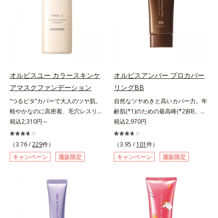
み、厚塗り感なくピタッと密着しま
キシジグリコール（保湿）＜使用量
くる技術が日本初（2024年12月時
ですが、オルビス ミスターは少な
す。毛穴、シミ、くすみ、凹凸、色
目安＞パール1粒程度＜ご使用ステ
点、J－GLOBALによる自社調べ）
いオイル(*1)でも多くのUVカット成
ムラなどの大人の肌悩みをポンポン
ップ＞洗顔料 ⇒ 化粧水 ⇒ ザ リン
*2 オルビス内でかつてないオイル
分を抱え込む技術を採用しました。
するだけで簡単にカバーし、まるで
クルセラム ⇒ 保湿液＜1商品あたり
クレンジングのこと*3 ポーラ化成
さらに皮脂吸着パウダー(*2)も配
素肌そのものが美しくなったよう
の使用回数＞通常サイズ：約90回
独自の（Ｃ１２－２０）アルキルグ
合。ベタつきにくいみずみずしい使
な、うるツヤ美肌を演出します。*
（1.5ヵ月程度）ラージサイズ：約
ルコシド（保湿）で形成するミセル
用感で、塗ることでスキンケア後の
ラウロイルリシン配合＝肌なじみを
180回（3ヵ月程度）各商品の詳し
*4 炭酸ジカプリリル*5 乾燥や汚れ
ようなサラサラ肌が続きます。大人
良くする仕上がり向上粉体
オルビスユー カラースキンケ
オルビスアンバー プロカバー
い情報は商品ページをご覧くださ
による*6 キメの乱れによる＜使用
男性の悩み、シミ(*3)とテカリ(*4)
アマスクファンデーション
リングBB
い。・BEAUTY夏祭りは、こちら
量目安＞適量＜使用ステップ＞オル
の両方に応えるアイテムです。*1
ビス ザ クレンジング オイル ⇒
“つるピタ”カバーで大人のツヤ肌。
自然なツヤめきと高いカバー力。年
自社比較*2 アクリレーツコポリマ
洗顔料 ⇒ 化粧水 ⇒ 保湿液
軽やかなのに高密着、毛穴レスリキ
齢肌(*1)のための最高峰(*2)BB。年
ー配合＝化粧持ち向上成分*3 日焼
※W洗顔が必要です＜使用方法＞1.
ッドファンデ。みずみずしく、とけ
税込2,310円～
齢肌(*1)のための最高峰(*2)BBクリ
税込2,970円
けによるシミ予防*4 皮脂吸着によ
適量（2プッシュ程度）をとり、手
込むように密着カバー毛穴レスでな
ームです。肌のアラを光でふわりと
るテカリ防止
のひら全体にさっと広げます。2.肌
めらかな質感美へ導く、リキッドフ
とばし、くすみや凹凸も軽やかにカ
（3.76 /
229
件）
（3.95 /
101
件）
の上で軽くらせんを描くように、メ
ァンデーション「カバーはしたいけ
バー。さらに厚みのあるテクスチャ
キャンペーン
通販限定
キャンペーン
通販限定
イクとよくなじませます。※落ちに
ど厚塗り感はイヤ」「素肌がもとも
ーが均一にのび広がり、しっかりカ
くいメイクを落とす際は、乾いた手
とキレイな人だと思われたい」そん
バーしながらも自然な仕上がりで
にとり、メイクとしっかりなじませ
なお客様の声から誕生した、軽やか
す。年齢肌による黄ぐすみや血色の
てください。3.メイクとなじんだ
なのにピタッと密着し、肌悩み
悪さに対応した色設計で、白浮きせ
ら、水またはぬるま湯でよく洗い流
を“つるん”と隠すリキッドファンデ
ずパッと明るい印象を叶えます。こ
します。4.その後、洗顔料で洗顔し
ーションです。年齢とともに増えて
れ1本で、日中美容クリーム・日焼