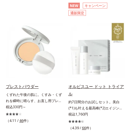
分(*2)が毛穴をカバー。毛穴をフラ
(*3)顔用日焼け止めです。ポーラ化
NEW
キャンペーン
ットに整えてつるんとなめらかに。
成の独自研究による、紫外線に反応
通販限定
ファンデが毛穴に落ちる隙をつくら
して強固な膜を形成する技術「瞬間
ず、メイクのりがUPします。水分
オートディフェンステクノロジー
と皮脂のバランスを整え、乾燥＆ベ
(*4)」を搭載。紫外線を浴びた膜が
タつきレスに。さらに毛穴周りの肌
厚く強靭に進化することで、紫外線
にうるおいを与え、キュッと引き締
が強い環境でも汗やくずれから肌を
め＆ハリ感をUPさせます。また皮
守り、美容成分(*5)の浸透を促進
脂を感知するとギュッと固まる膜を
(*6)します。有効成分「ナイアシン
採用。ファンデーションのくずれや
アミド」配合。真皮のコラーゲン産
毛穴落ちを防ぎ、キレイが長持ちし
生を促進し今あるシワを改善。メラ
ます。軽やかにのびるリキッドが肌
ニンの受け渡しを抑制することで、
にほわっとべールをかけて、肌キメ
未来のシミ・ソバカスも予防しま
がふっくら整うかのよう(*3)。つっ
す。今あるシワも未来のシミにもア
プレストパウダー
オルビスユー ドット トライア
ぱらないここちよい密着感で、さま
プローチ。保湿成分が日中の肌にも
ル
くずれた午後の肌に。くすみ・くず
ざまなタイプのファンデと併用でき
うるおいを与え、明るくなめらかな
れを瞬時に晴らす、お直し用プレス
ます。毛穴が気になる箇所への部分
肌へ導きます。さらに落ちにくくす
約7日間分のお試しセット。美白
トパウダー。くすみ・くずれを瞬時
税込330円～
使いもOK。*1 ファンデーションが
るとキシキシし、塗りごこちを優先
(*1)も叶える最高峰(*2)エイジング
に晴らす、お直し用のプレストパウ
くずれて毛穴に落ちること*2 酸化
すると膜がくずれやすくなる日焼け
ケア(*3)。ハリも透明感(*4)も結果
税込1,760円
ダーです。朝のメイクから時間が経
チタン配合＝カバー力向上成分*3
止めのジレンマを解消すべく試作を
主義。年齢サイン(*5)の因子に着目
（4.11 /
46
件）
った肌は、どんよりくすんだ肌曇り
メイク効果による
重ね、落ちにくくのびのよいみずみ
した肌科学エイジングケア(*3)シリ
（4.39 /
66
件）