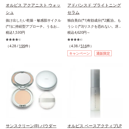
指します。無油分・無着色・無香
指します。無油分・無着色・無香
オルビス アクアニスト ウォッ
アドバンスド ブライトニング
料・アルコールフリー・界面活性剤
料・アルコールフリー・界面活性剤
シュ
セラム
不使用(*5)・パラベンフリー、6つ
不使用(*5)・パラベンフリー、6つ
抜け出したい乾燥・敏感肌サイクル
独自美白(*1)有効成分(*2)配合。も
のフリー処方で徹底的に肌に寄り添
のフリー処方で徹底的に肌に寄り添
(*1)に持続型アプローチ。うるおい
うシミ(*3)リスクを恐れない。冴え
います。*1 乾燥と敏感をくり返す
います。*1 乾燥と敏感をくり返す
を追求した敏感肌用保湿スキンケア
税込1,530円
わたる透明美肌(*4)へ。先端肌科学
税込4,620円～
こと*2 敏感肌対象連用テスト済
こと*2 敏感肌対象連用テスト済
(*2)。うるおいを逃し、刺激を受け
が導く、透明感あふれる輝き(*4)
（すべての方のお肌に合うというこ
（すべての方のお肌に合うというこ
やすい角層の“乾燥敏感スランプ
へ。今の自分の肌も未来の肌もあき
とではありません）*3 乾燥して敏
（4.28 /
199
件）
とではありません）*3 乾燥して敏
（4.38 /
516
件）
(*3)”に悩む敏感な肌へ。創業時から
らめない、自分史上最高の冴えわた
感に感じやすい状態のこと*4 発酵
感に感じやすい状態のこと*4 発酵
キャンペーン
通販限定
のうるおい研究により完成した、待
る透明美肌(*4)を目指すには、美肌
アミノ酸（ポリグルタミン酸）配合
アミノ酸（ポリグルタミン酸）配合
望の敏感肌用保湿スキンケアライン
の阻害要因となるうるおい不足やシ
＝乾燥を防ぎ、うるおいに満ちた肌
＝乾燥を防ぎ、うるおいに満ちた肌
「オルビス アクアニスト」。乾燥
ミを予防するお手入れを続けること
へ導く保湿成分、植物由来アミノ酸
へ導く保湿成分、植物由来アミノ酸
敏感スランプの原因にアプローチす
が大切だと考えました。そこで、ポ
（エルゴチオネイン）配合＝肌を整
（エルゴチオネイン）配合＝肌を整
る持続型トリプルアミノ酸(*4)を配
ーラ・オルビスグループ独自の美白
え、すこやかに保つ保湿成分、微生
え、すこやかに保つ保湿成分、微生
合。もともと体内にあるアミノ酸は
(*1)有効成分「m-ピクセノール（デ
物由来アミノ酸（エクトイン）配合
物由来アミノ酸（エクトイン）配合
異物として排出されにくく、肌にと
クスパンテノールW）」を配合。シ
＝乱れた角層にうるおいを与え、肌
＝乱れた角層にうるおいを与え、肌
どまってうるおいを蓄えてくれま
ミの原因になると考えられる“メラ
荒れを防ぐ保湿成分*5 ウォッシュ
荒れを防ぐ保湿成分*5 ウォッシュ
す。刺激を受けやすくなった角層を
ニンの塊”を居座らせない(*1)、粉砕
を除くLM＝さっぱり高保湿タイプ
を除くLM＝さっぱり高保湿タイプ
うるおいで満たし、脱・敏感肌を目
と排出サポート(*5)の2ステップで
（脂性肌～普通肌）RM＝しっとり
（脂性肌～普通肌）RM＝しっとり
指します。無油分・無着色・無香
メラニンの蓄積を抑え、シミ・ソバ
高保湿タイプ（普通肌～超乾性肌）
高保湿タイプ（普通肌～超乾性肌）
料・アルコールフリー・パラベンフ
カスを防ぎます。さらに、「アルテ
サンスクリーン(R) パウダー
オルビス ベースアクティブLP