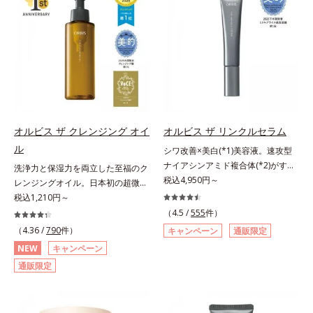
荒れを予防しながらうるおいに満ち
レ・テカリをブロック。素肌にピタ
ター N各商品の詳しい情報は商品ペ
リと透明感を。効果的なシナジー設
た美しい肌へと導きます。ポーラ・
ッと密着する設計で、くずれにくい
ージをご覧ください。・BEAUTY夏
計で、あなたのエイジングケアを応
オルビスグループ独自の肌荒れ防止
サラサラ肌をキープします。さらに
祭りは、こちら
援します。*1 メラニンの生成を抑
有効成分として、「DF-パンテノー
くすみ補正パウダー(*3)配合で、皮
え、シミ・ソバカスを防ぐ（ウォッ
ル(*3)」を国内唯一(*4)、高濃度で
脂や汗に濡れてもくすみにくく。2
シュ除く）*2 オルビス内スキンケ
配合。角層のバリア機能にアプロー
種のパウダー(*4)がベールをまとう
アシリーズの保湿力*3 年齢に応じ
チして肌荒れを防ぎ、肌不調にゆら
ように肌のノイズをふわっとカバー
たお手入れのこと*4 うるおいによ
がない肌を叶えます。そして、独自
し、厚塗り感を軽減。粉っぽさを感
る*5 乾燥、ハリ・ツヤのなさ
研究に基づいたアプローチ成分
じさせない、軽やかな美肌に整えま
オルビス ザ クレンジング オイ
オルビス ザ リンクルセラム
*6 乾燥による*7 保湿成分*8
「MCアクティベーター(*5)」。肌
す。SPF30・PA+++で日中の紫外線
ロニセラカエルレア果汁、ノバラエ
ル
シワ改善×美白(*1)美容液。速攻型
のうるおいを引き出し・高めて、ハ
もしっかりカットします。※外観色
キス配合＝うるおいを与えハリと透
ナイアシンアミド複合体(*2)がすば
洗浄力と保湿力を両立した至福のク
リ感あふれる肌へと導きます。うる
や肌に塗布した直後の色が濃く見え
明感に満ちた肌へ導く保湿成分*9
やく浸透(*3)。ピンと、パッと。大
税込4,950円～
レンジングオイル。日本初の超微粒
おいに満ちたゆらがない肌をご体感
ますが、肌になじんだ後の色みは他
メマツヨイグサ抽出液、スイカズラ
人の肌にハリ感を。シワ改善×美白
子技術(*1)が毛穴奥の微細な汚れに
税込1,210円～
いただくために設計された3ステッ
のファンデーションと同等です。*1
エキス配合＝角層のすみずみまで水
(*1)美容液。ポーラ化成 研究所の独
アプローチ。圧倒的な洗浄力と毛穴
プで、いつも力強く美しくあり続け
（4.5 /
555
件）
炭酸Ca配合＝化粧持ち向上粉体*2
分・油分を保ち、ハリ・ツヤを与え
自研究で見出した、速攻型ナイアシ
悩みに着目したクレンジングオイル
るあなたを応援します。*1 肌にう
（4.36 /
790
件）
（HDI/トリメチロールヘキシルラク
キャンペーン
通販限定
る保湿成分*10 気持ちのことアレ
ンアミド複合体(*2)と浸透サポート
です。日本初・超微粒子技術(*1)
るおいが満ち、維持されている状態
トン）クロスポリマー、メタクリル
NEW
キャンペーン
ルギーテスト済＝全ての方にアレル
成分(*4)を配合。シワ改善・美白の
で、さっと塗り広げるだけで濃いメ
*2 年齢に応じたお手入れのこと
酸メチルクロスポリマー配合＝化粧
ギーが起こらないということではあ
通販限定
有効成分「ナイアシンアミド」の浸
イクはもちろん毛穴悩みも取り去
*3 デクスパンテノールW*4
持ち向上成分*3 合成フルオロフロ
りません。
透スピードがアップ(*5)し、浸透し
り、一瞬で気持ちのいい素肌へ。ス
2022年5月 Mintel社データベース及
ゴパイト*4 密着カバーパウダー
にくい大人肌の深く(*3)まで素早く
キンケア0番目に、かつてないクレ
び先行技術調査による当社調べ*5
EX（アルミナ、ヒアルロン酸
届けます。真皮のコラーゲン産生を