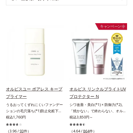
オルビスユー ポアレス キープ
オルビス リンクルブライトUV
プライマー
プロテクター N
うるおってくずれにくいファンデー
シワ改善・美白(*1) × 防御力(*2)。
ションの毛穴落ち(*1)防止化粧下
「焼かない」で終わらない、オルビ
地。ファンデーションの毛穴落ち
税込1,760円
ス最高峰(*3)日焼け止め。シワ改
税込3,850円～
(*1)防止化粧下地です。毛穴
善・美白(*1) × 防御力(*2)「焼かな
1/10000サイズのマイクロカバー成
い」で終わらないオルビス最高峰
（3.96 /
93
件）
（4.64 /
864
件）