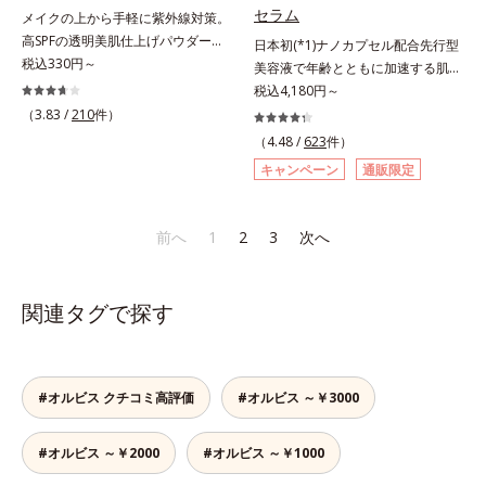
リーで、徹底的に肌に寄り添いま
アネスレ(*6)」を配合し、うるおい
セラム
メイクの上から手軽に紫外線対策。
す。*1 乾燥と敏感をくり返すこと
に満ちた自分本来の澄み渡るような
高SPFの透明美肌仕上げパウダー。
日本初(*1)ナノカプセル配合先行型
*2 敏感肌対象連用テスト済（すべ
透明感を目指します。手に取った
メイクの上から手を汚さずに紫外線
税込330円～
美容液で年齢とともに加速する肌悩
ての方のお肌に合うということでは
時、なじませた時、後肌、と3段階
対策ができるUVカットパウダーで
み(*2)にブレーキを。スキンケアの
税込4,180円～
ありません）*3 乾燥して敏感に感
に変化するテクスチャーは、肌にす
す。“素肌のようななめらかな軽
打ち止め感に。年齢とともに加速す
じやすい状態のこと*4 発酵アミノ
（3.83 /
210
件）
ばやくなじみ、毎日の美白ケアを楽
さ”と“高いUVカット効果”の両立を
る肌悩み(*2)にブレーキをかけ、化
酸（ポリグルタミン酸）配合＝乾燥
しくする使いごこちを叶えました。
（4.48 /
623
件）
叶えました。持ち運びしやすいプレ
粧水前の土台(*3)づくりで、うるお
を防ぎ、うるおいに満ちた肌へ導く
*1 メラニンの蓄積を抑え、シミ・
キャンペーン
通販限定
ストタイプ。外出先でも、メイクの
いに満ち満ちた内側から弾むような
保湿成分、植物由来アミノ酸（エル
ソバカスを防ぐ*2 デクスパンテノ
上からササッとUVカットとお直し
ハリ肌へ。化粧水は二度塗りしない
ゴチオネイン）配合＝肌を整え、す
ールW*3 これからできるシミのこ
が同時にできるお役立ちアイテムで
と不安…。いろいろケアしているの
こやかに保つ保湿成分、微生物由来
と*4 うるおいによる透明感のある
前へ
1
2
3
次へ
す。毛穴や色ムラをカバーしながら
に、あと一歩肌悩みが晴れない…。
アミノ酸（エクトイン）配合＝乱れ
肌*5 ターンオーバーを促進して、
も、素肌のような透明美肌を叶える
そんな大人の肌悩みにアプローチす
た角層にうるおいを与え、肌荒れを
メラニンの塊を微細化すること*6
秘密は「スムースヴェールパウダー
る先行型美容液です。日本初(*1)、
防ぐ保湿成分
アルテアエキス配合＝保湿成分各商
関連タグで探す
(*1)」にあります。7種の球状粉体
毛穴約1/1000ナノサイズの極小カ
品の詳しい情報は商品ページをご覧
(*2)が凹凸を埋めて、肌に薄いヴェ
プセルの表面は肌になじみやすい構
ください。・BEAUTY夏祭りは、こ
ールをかけるようにカバー。さらに
造(*4)。内包した美容成分(*5)の浸
ちら
板状粉体が光を反射して、すっぴん
透をサポートし、角層すみずみをう
#オルビス クチコミ高評価
#オルビス ～￥3000
肌のようなナチュラルなツヤ感を演
るおいで満たします。さらに“うる
出します。また、皮脂を吸着する
おいの通り道”を作って化粧水のな
「あぶらとりパウダー(*3)」を配合
#オルビス ～￥2000
#オルビス ～￥1000
じみ感をUP。化粧水前に使うこと
し、くずれ＆テカリを防いでサラサ
で、普段の化粧水の手ごたえをより