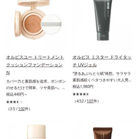
ンジング(*2)をご用意しました。ポ
オトギリソウエキス配合＝肌にうる
Na）、密着エアリーパウダー
促進し、年齢とともに刻まれる深い
ーラ化成は独自の先端研究により、
おいを与え、うるおいに満ちたハリ
EX（ポリアスパラギン酸Na、マイ
悩みのシワを改善しながら、過剰な
ナノバブルよりも小さい超微粒子
ツヤ肌へ導く保湿成分アレルギーテ
カ）配合＝仕上がり向上成分
メラニン生成を防ぎ未来のシミ・ソ
(*3)をクレンジングに搭載すること
スト済＝全ての方にアレルギーが起
バカスを予防します。さらに独自研
に成功。毛穴よりはるかに小さい超
こらないということではありませ
究に基づいた浸透型ハリ保湿成分
微粒子とオイルが肌と汚れの間に入
ん。
(*6)で大人肌にハリ感をプラス。す
り込み、小さくばらけて肌表面にう
るっと伸び広がるテクスチャー
るおいベールを形成。これにより、
で、"顔全体にご使用いただける設
洗い流した瞬間に汚れが肌に再付着
オルビスユー トリートメント
オルビス ミスター ドライタッ
計"。見えているシワはもちろん、
することを防止し、細かい毛穴汚れ
クッションファンデーション
チ UVジェル
自分では気づきにくい死角のシワの
をごっそりするん！角栓溶解オイル
改善にも効果を発揮します。*1 メ
N
(*4)が詰まりや黒ずみも溶かして、
“塗るあぶらとり紙”発想。サラサラ
ラニンの生成を抑え、シミ・ソバカ
毛穴の目立ちにくいすべすべ肌に洗
素肌感続くベタつきやすい大人男性
カバー力と素肌感を追求。ポンポン
スを防ぐ*2 ナイアシンアミド（有
い上げます。大人肌のためのくすみ
肌のための日焼け止めジェル。メン
税込1,980円
のせるだけで簡単、ツヤ美肌へ。カ
効成分）、水添大豆リン脂質、フィ
(*5)を晴らすアプローチによって圧
ズブランド「オルビス ミスター」
バー力と素肌感を両立する、簡単ツ
税込440円～
トステロール、水（基剤）、
巻の洗浄力と保湿力を叶え、毛穴目
の日焼け止めです。SPF50+・
ヤ美肌クッションファンデーション
（4.52 /
107
件）
BG（保湿）*3 角層まで*4 K石けん
立ち(*6)や乾燥によるくすみをケア
PA++++で紫外線からしっかりガー
です。多方向へ光を拡散し、高いソ
（3.5 /
102
件）
素地、ホホバアルコール、トリステ
し、毎日のメイクが楽しくなる晴れ
ド。顔にもからだにも使え、クレン
フトフォーカス効果で毛穴や色ムラ
アリン酸デカグリセリル（基剤）*5
やかな肌に導きます。*1 ポーラ化
ジングは不要。通勤にも長時間のレ
をふわりとカバーします。さらに肌
角層の範囲内における自社従来品処
成独自の（Ｃ１２－２０）アルキル
ジャーにも、毎日手軽にお使いいた
との親和性が高いアミノ酸系パウダ
方との比較*6 ドクダミエキス、シ
グルコシド（保湿）で形成するミセ
だけます。高いUVカット力を持つ
ー(*)を配合。みずみずしく肌になじ
クロヘキサンジカルボン酸ビスエト
ルから、汚れをはね返す水の膜をつ
アイテムは本来多くのオイルが必要