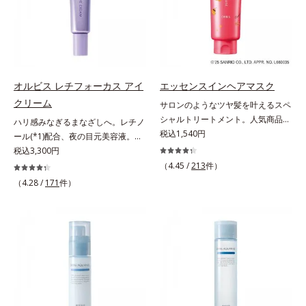
てください。各商品の詳しい情報は
いくお悩みを自然に隠しつつも、ま
け止め・化粧下地・カラーコントロ
商品ページをご覧ください。・
るで“素肌美人”に見える仕上がりを
ール・コンシーラー・パウダー・フ
BEAUTY夏祭りは、こちら
叶えるのは、微細で均一なカバー粉
ァンデーションの7役を兼ねる多機
体(*1)が大きさの異なる毛穴にも隙
能BB。慌ただしい朝でもパパッと
なくフィットするから。粉体の表面
塗るだけで、厚塗り感のない、自然
にダマ防止の特殊コーティングを施
なツヤめきのある美肌に整えます。
オルビス レチフォーカス アイ
エッセンスインヘアマスク
すことで、カバー粉体は薄く・均一
*1 年齢を重ねた肌*2 オルビス内BB
クリーム
サロンのようなツヤ髪を叶えるスペ
に凹凸へフィット。毛穴や色ムラを
クリームのカバー力
シャルトリートメント。人気商品
ハリ感みなぎるまなざしへ。レチノ
カバーしながら自然な仕上がりを叶
「エッセンスインヘアミルク」と同
税込1,540円
ール(*1)配合、夜の目元美容液。オ
えます。また、ファンデーションを
じシリーズの、お風呂で美しいツヤ
ルビスの目元技術を結集し、ハリ感
税込3,300円
つけている間に保湿成分が肌へ浸透
髪を叶えるスペシャルヘアマスクで
みなぎるまなざしへ。レチノール
(*2)するスキンコンディショニング
（4.45 /
213
件）
す。シャンプー後のまっさらな髪の
(*1)配合の目元美容液です。目元悩
セラム設計(*3)を採用。肌に触れた
（4.28 /
171
件）
内部の通り道を押し広げて、毛髪補
みをマルチにケアするレチノール
瞬間、保湿成分が浸透しうるおいを
修成分(*1)が髪の内部まで浸透。さ
と、ハリ感をサポートするペプチド
与えます。キメを整え、磨かれたよ
らに毛髪保護成分がダメージを受け
(*2)の2種の成分が深いうるおいを
うな透明感とツヤを生み出すこと
ている部位に吸着して、キューティ
与え、湧き上がるようなハリ感を呼
で、“つるん”とした光のヴェールを
クル表面をリペア。髪の内外にアプ
び覚まします。ハリ膜がのび広が
まとったような仕上がりに。*1 ス
ローチして、乾燥などの外的刺激か
り、肌表面にピン！としたハリ感を
キンフィットカラー成分（酸化チタ
ら守り抜き、ダメージ(*2)を立て直
与え、さらに疑似セラミド(*3)が角
ン、酸化鉄、ステアロイルグルタミ
し(*3)ます。お風呂でシャンプー後
層の隙間に浸透(*4)。夜のスキンケ
ン酸2Na）配合＝自然な仕上がりで
に適量を髪になじませ、置き時間は