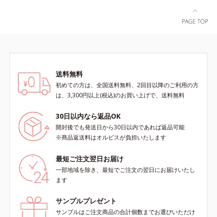
ラ肌が長時間続きます。パウダータ
実感できる、しっとり整った肌状態
イプながら、SPF50+・PA++++。パ
へ。化粧水前に2プッシュ使うだけ
ウダーならではの軽いつけごこち
で、うるおいのすき間にぐんぐん入
で、日焼け止めが苦手な方にもおす
り込み、うるおいで満ち満ちたハリ
すめです。水や汗に強いスーパーウ
のある美肌へと整えます。*1 クチ
ォータープルーフ(*4)だから、レジ
ナシ果実エキス、ハトムギ種子エキ
ャーにも大活躍してくれます。*1
ス、ユズ果実エキス、水添レシチ
送料無料
シリカ、セルロース、窒化ホウ素配
ン、フィトステロールズ、（Ｃ１２
初めての方は、全国送料無料、2回目以降のご利用の方
合＝セミマット肌を叶える球状と板
－２０）アルキルグルコシドの組み
は、3,300円以上(税込)のお買い上げで、送料無料
状の粉体*2 シリカ6種類、セルロー
合わせが初（2023年4月 Mintel社デ
ス*3 シリカ配合＝皮脂を吸着する
ータベースによる当社調べ）*2 う
30日以内なら返品OK
粉体*4 化粧持ち性能
るおい不足など*3 お手入れのファ
開封後でも発送日から30日以内であれば返品可能
ーストステップのこと*4 細胞間脂
※商品返送料はオルビスが負担いたします
質に類似した構造*5 保湿成分
最短ご注文翌日お届け
一部地域を除き、最短でご注文の翌日にお届けいたし
ます
サンプルプレゼント
サンプルはご注文商品の合計個数までお選びいただけ