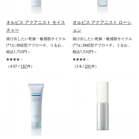
アの最後にプラスすることで乾燥に
肌悩みをカバーする粉体*2 角層ま
0秒。なじませてすぐに洗い流す手
よる小ジワを目立たなくし、ハリ感
で*3 肌のキメを整え、粉体を密着
軽さで、毛先までするんっとまとま
みなぎる目元を目指します。*1 レ
させる設計のこと
る、まるでサロン帰りのようなうる
チノール配合＝保湿成分*2 パルミ
オルビス アクアニスト モイス
オルビス アクアニスト ローシ
おうツヤ髪を叶えます。*1 毛髪補
トイルトリペプチド－5配合＝保湿
チャー
ョン
修成分（イソステアリン酸、イソス
成分*3 ラウロイルグルタミン酸ジ
抜け出したい乾燥・敏感肌サイクル
抜け出したい乾燥・敏感肌サイクル
テアロイル加水分解コラーゲン、イ
（フィトステリル/オクチルドデシ
(*1)に持続型アプローチ。うるおい
(*1)に持続型アプローチ。うるおい
ソステアロイル加水分解シルク、ス
ル）配合＝保湿成分*4 角層まで
を追求した敏感肌用保湿スキンケア
税込1,750円～
を追求した敏感肌用保湿スキンケア
税込1,530円～
フィンゴ糖脂質、トコフェロール、
(*2)。うるおいを逃し、刺激を受け
(*2)。うるおいを逃し、刺激を受け
グリセリン、糖脂質、BG、イソス
やすい角層の“乾燥敏感スランプ
やすい角層の“乾燥敏感スランプ
テアリン酸、イソステアロイル加水
（4.07 /
187
件）
（3.8 /
291
件）
(*3)”に悩む敏感な肌へ。創業時から
(*3)”に悩む敏感な肌へ。創業時から
分解コラーゲン、イソステアロイル
のうるおい研究により完成した、待
のうるおい研究により完成した、待
加水分解シルク、スフィンゴ糖脂
望の敏感肌用保湿スキンケアライン
望の敏感肌用保湿スキンケアライン
質、トコフェロール、グリセリン、
「オルビス アクアニスト」。乾燥
「オルビス アクアニスト」。乾燥
ヒアルロン酸ヒドロキシプロピルト
敏感スランプの原因にアプローチす
敏感スランプの原因にアプローチす
リモニウム、フェノキシエタノー
る持続型トリプルアミノ酸(*4)を配
る持続型トリプルアミノ酸(*4)を配
ル）*2 髪の乾燥、乾燥によるパサ
合。もともと体内にあるアミノ酸は
合。もともと体内にあるアミノ酸は
つき*3 毛髪にうるおい、ハリを与
異物として排出されにくく、肌にと
異物として排出されにくく、肌にと
えること
どまってうるおいを蓄えてくれま
どまってうるおいを蓄えてくれま
す。刺激を受けやすくなった角層を
す。刺激を受けやすくなった角層を
うるおいで満たし、脱・敏感肌を目
うるおいで満たし、脱・敏感肌を目