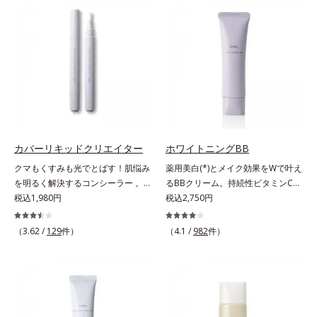
ー。ふんわり軽いつけごこちながら
る小ジワをカバーしてハリ肌に整え
美肌質感を叶えます。さらに花粉や
る高機能化粧下地毛穴や小ジワの凹
ちり・ホコリ、紫外線などの外的刺
凸をつるんとなめらかに(*1)。スキ
激から肌をガードします。スキンケ
ンケア発想の化粧下地です。保湿成
ア後にこれひとつでライトメイク効
分が肌全層(*2)に働きかけて、肌の
果。クレンジング不要で、紫外線吸
うるおいをグンとアップ＆リッチな
収剤やグリセリン、パラベンもフリ
クリームのようにぴたっと密着。乾
ー処方。肌を休ませたい日、リモー
燥による小ジワを目立たなく(*1)
トワークの時、近所へちょこっとお
し、つるんとしたハリ肌に仕上げま
出かけする時など、しっかりメイク
す。むやみに隠すのではなくふわり
カバーリキッドクリエイター
ホワイトニングBB
は負担に感じる日におすすめです。
と光を拡散させ、メイク×スキンケ
クマもくすみも光でとばす！肌悩み
薬用美白(*)とメイク効果をWで叶え
アのW効果で軽やかな美肌を印象づ
を明るく解決するコンシーラー 。
るBBクリーム。持続性ビタミンC誘
けます。紫外線吸収剤フリーなのに
クマやくすみ(*)、年齢肌の抱えるお
税込1,980円
導体で美白しながらくすみのない軽
税込2,750円
高SPF値、さらにスキンプロテクト
悩みを、光で飛ばしてカバーするコ
やか美肌を長時間キープ。メイクし
複合成分(*3)が、ブルーライト、紫
ンシーラーです。黄ぐすみをカバー
ながら日中美白(*)効果も発揮する、
（3.62 /
129
件）
（4.1 /
982
件）
外線、大気中の微粒子汚れなどの外
する赤色の粉体を配合した「光コン
薬用美白BBクリームです。BBとし
的ダメージから肌表面をガードしま
トロールパウダー」配合。光を拡散
ては珍しく、持続性ビタミンC誘導
す。【カバー効果】保湿性凹凸カバ
してアラを見せず、自然に肌悩みを
体の配合に成功しました。“薬用美
ー複合成分(*4)肌悩みが気になる時
カバーします。筆タイプのやわらか
白美容液に色をつける”製法で生ま
でも、ただ隠すだけでなく、乾きや
なテクスチャーのリキッドコンシー
れたBBだから、塗るだけで日中も
すい肌にうるおいを届けながら、光
ラーでのびがよく、凹凸のある目元
美白効果を発揮。さらに肌のくすみ