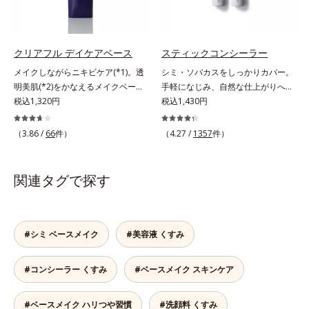
ちな大人の肌を、血色感のある肌に
穴やシミの目立ちにくい“ほのツヤ
補整する、ピンクベージュカラーで
美肌”に仕上げます。ウォータープ
す。※オルビスのすべてのファンデ
ルーフテスト済で、アウトドアにも
ーションの下地としてご使用いただ
おすすめです。* 10時間化粧持ちデ
クリアフル デイケアベース
スティックコンシーラー
けます。* ホウケイ酸(Ca、Na)、酸
ータ取得済（当社調べ）効果には個
メイクしながらニキビケア(*1)。透
シミ・ソバカスをしっかりカバー。
化銀
人差があります。
明美肌(*2)をかなえるメイクベー
手軽になじみ、自然な仕上がりへ。
ス。ニキビがあると、メイクはニキ
税込1,320円
スルスルとのびて、肌に溶け込むよ
税込1,430円
ビに良くないのではないかと心配に
うになじみ、ピタッと密着。しっか
なりがち。しかし何も塗らないと、
りとカバーしつつ、透明感を高める
（3.86 /
66
件）
（4.27 /
1357
件）
刺激に弱いニキビ肌を紫外線にさら
リフレクトパウダーの働きと、日本
してしまうことに……。クリアフル
人の肌色に合わせた巧みな色設計
デイケアベースは、ニキビケア(*1)
で、ごく自然な仕上がりになりま
関連タグで探す
できる新発想のメイク下地。スキン
す。たった10秒で隠したいシミをサ
ケアシリーズと同様のニキビケア成
ッとカバー。シミのない美肌に導き
分を配合した肌にやさしい処方なの
ます。
で、“ニキビをケアしたい”と“肌をキ
#シミ ベースメイク
#美容液 くすみ
レイに見せたい”が同時に叶えられ
ます。ピンク味のあるベージュ色
#コンシーラー くすみ
#ベースメイク スキンケア
で、塗るとくすみがさっと払われ、
肌が自然とトーンアップ。しっとり
とした美しい仕上がりが続きます。
#ベースメイク ハリつや習慣
#洗顔料 くすみ