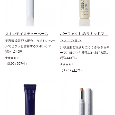
拡散効果で乾燥小ジワや毛穴もカバ
や口元、シミやくすみの気になる頬
をパッと飛ばし、皮脂テカを防ぎな
ーします。【ラスティング効果】皮
にもピタッと密着。薄づきなのにカ
がら明るい肌を長時間キープしま
脂選択テカリ防止成分(*5)テカリの
バー力が高く、幅広く活躍します。
す。これ1つで、美白美容液・日焼
主成分を選択的に吸収し、うるおい
くすみに働きかける成分に2種のヒ
け止め・化粧下地・ファンデ―ショ
はしっかり残すことでカバー力を保
アルロン酸を配合した肌にやさしい
ン・コンシーラー・パウダーを兼ね
ちます。*1 メイク効果による*2 角
処方で、うるおうハリ肌へと整えま
る1本6役。時短メイクが叶います。
スキンモイスチャーベース
パーフェクトUVリキッドファ
層の範囲内*3 スキンプロテクト※
す。* 乾燥による
* メラニンの生成を抑え、シミ・ソ
ンデーション
複合成分配合＝肌を保護し、乾燥を
美容液成分87％配合。うるおいベー
バカスを防ぐ
防ぐ複合成分 ※ ビルベリー葉エ
ルでピタッと密着するスキンケア発
汗や皮脂と混ざりにくくさらさらキ
キス、タベブイアインペチギノサ樹
想のメイク下地。化粧ノリ＆もち
税込1,540円
ープ。ほのツヤ美肌に仕上げる高
皮エキス*4 グリセリルグルコシド
UP！ファンデーションの仕上がり
SPFファンデ。SPF50・PA++++で紫
税込440円～
（保湿成分）、（ジメチコン／ビニ
を格上げする、スキンケア発想の化
外線を強力カットしながら、さらさ
（3.99 /
527
件）
ルジメチコン）クロスポリマー、ジ
粧下地です。うるおいベールがファ
ら美肌が10時間(*)続くリキッドフ
（3.78 /
716
件）
メチコン（カバー成分）*5 アクリ
ンデーションの粉体をぴたっと“均
ァンデーションです。汗・皮脂がフ
レーツコポリマー
一に密着”させることで、仕上がり
ァンデと混ざらず放出されること
の美しさと化粧もちが格段にUP。
で、時間が経ってもくすみにくく、
さらにヒアルロン酸、ローヤルゼリ
くずれにくく、軽やかにピタッとフ
ーエキスなどの保湿成分を含む美容
ィット。まるでつけたてのような美
液成分を87％配合。大気汚染物質バ
肌をキープします。またドーナツ型
リア成分(*)もプラスして、乾燥やダ
の粉体を採用したことで、より多く
メージから肌を守ります。くすみが
均一に光を拡散することを実現。毛