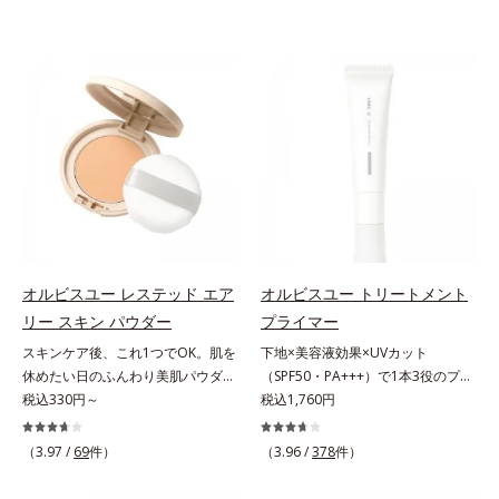
オルビスユー レステッド エア
オルビスユー トリートメント
リー スキン パウダー
プライマー
スキンケア後、これ1つでOK。肌を
下地×美容液効果×UVカット
休めたい日のふんわり美肌パウダ
（SPF50・PA+++）で1本3役のプラ
ー。ふんわり美肌が叶う、うるおい
税込330円～
イマー。凹凸をつるんとなめらかに
税込1,760円
パウダーです。3色の光を操るパウ
(*1)整え、化粧ノリUPの高機能化粧
ダーがツヤと透明感を演出。ソフト
下地。“塗るたび高まる、素肌の美
（3.97 /
69
件）
（3.96 /
378
件）
フォーカス効果で肌のアラや影をぼ
しさ” 肌本来の美しさを引き出す
かし、毛穴やくすみもサラッとカバ
『オルビスユー』発想で、乾燥によ