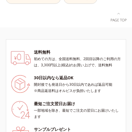
SPF28・PA+++で、ニキビ肌を紫外
線ダメージからもしっかりガードし
ます。※敏感肌対象パッチテスト済
（すべての人に皮膚刺激がおきない
というわけではありません）*1 ニ
キビ・肌荒れを防ぐ*2 うるおいに
よる透明感のある肌
送料無料
初めての方は、全国送料無料、2回目以降のご利用の方
は、3,300円以上(税込)のお買い上げで、送料無料
30日以内なら返品OK
開封後でも発送日から30日以内であれば返品可能
※商品返送料はオルビスが負担いたします
最短ご注文翌日お届け
一部地域を除き、最短でご注文の翌日にお届けいたし
ます
サンプルプレゼント