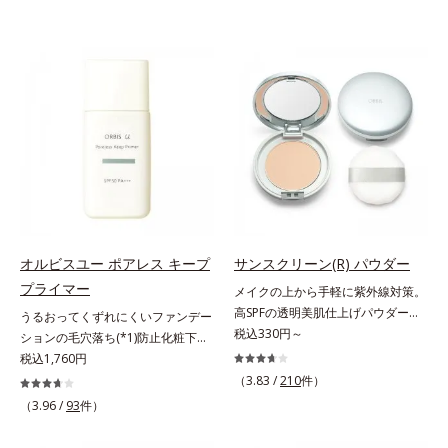
オルビスユー ポアレス キープ
サンスクリーン(R) パウダー
プライマー
メイクの上から手軽に紫外線対策。
高SPFの透明美肌仕上げパウダー。
うるおってくずれにくいファンデー
メイクの上から手を汚さずに紫外線
税込330円～
ションの毛穴落ち(*1)防止化粧下
対策ができるUVカットパウダーで
地。ファンデーションの毛穴落ち
税込1,760円
す。“素肌のようななめらかな軽
(*1)防止化粧下地です。毛穴
（3.83 /
210
件）
さ”と“高いUVカット効果”の両立を
1/10000サイズのマイクロカバー成
（3.96 /
93
件）
叶えました。持ち運びしやすいプレ
分(*2)が毛穴をカバー。毛穴をフラ
ストタイプ。外出先でも、メイクの
ットに整えてつるんとなめらかに。