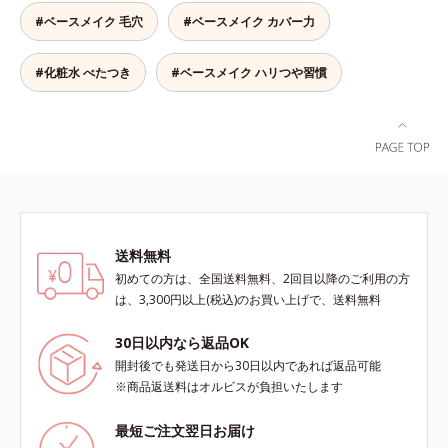
かしながらも、ふんわりと軽やかな
主成分を選択的に吸収し、うるおい
#ベースメイク 毛穴
#ベースメイク カバー力
サラツヤ肌へと、仕上がり質感を格
はしっかり残すことでカバー力を保
上げします。うるおいパウダーを
ちます。*1 メイク効果による*2 角
50％配合し、さらに浸透型ヒアルロ
#化粧水 べたつき
#ベースメイク ハリつや習慣
層の範囲内*3 スキンプロテクト※
ン酸エキスも加えることで、お粉な
複合成分配合＝肌を保護し、乾燥を
がら肌をしっとりと仕上げます。
防ぐ複合成分 ※ ビルベリー葉エ
キス、タベブイアインペチギノサ樹
皮エキス*4 グリセリルグルコシド
（保湿成分）、（ジメチコン／ビニ
ルジメチコン）クロスポリマー、ジ
メチコン（カバー成分）*5 アクリ
レーツコポリマー
送料無料
初めての方は、全国送料無料、2回目以降のご利用の方
は、3,300円以上(税込)のお買い上げで、送料無料
30日以内なら返品OK
開封後でも発送日から30日以内であれば返品可能
※商品返送料はオルビスが負担いたします
最短ご注文翌日お届け