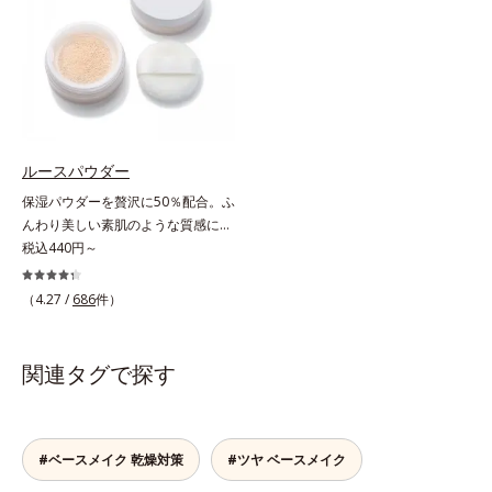
凸をつるんとなめらかに(*1)。スキ
合＝セミマット肌を叶える球状と板
もふんわり一掃。するんとハリ感の
ンケア発想の化粧下地です。保湿成
状の粉体*2 シリカ6種類、セルロー
ある肌に整えます。絶妙ベージュ色
分が肌全層(*2)に働きかけて、肌の
ス*3 シリカ配合＝皮脂を吸着する
で、黒ずみもカバー。肌をキュッと
うるおいをグンとアップ＆リッチな
粉体*4 化粧持ち性能
ひきしめる植物性ひきしめ成分配合
クリームのようにぴたっと密着。乾
で、テカリや化粧くずれも防ぎま
燥による小ジワを目立たなく(*1)
す。クリームをなじませると、さら
し、つるんとしたハリ肌に仕上げま
さらの感触のパウダーに変化。まる
す。むやみに隠すのではなくふわり
ルースパウダー
でベルベットのようななめらか肌に
と光を拡散させ、メイク×スキンケ
保湿パウダーを贅沢に50％配合。ふ
整えるので、その後のファンデーシ
アのW効果で軽やかな美肌を印象づ
んわり美しい素肌のような質感にな
ョンのノリが格段にアップします。
けます。紫外線吸収剤フリーなのに
りながらもうるおいとツヤを叶える
税込440円～
高SPF値、さらにスキンプロテクト
フェイスパウダー。朝の仕上がりの
複合成分(*3)が、ブルーライト、紫
クオリティが全然違う！ まるで美
（4.27 /
686
件）
外線、大気中の微粒子汚れなどの外
しい素肌のような質感を叶えるルー
的ダメージから肌表面をガードしま
スパウダー（お粉）です。リキッド
す。【カバー効果】保湿性凹凸カバ
タイプのファンデーションを使って
関連タグで探す
ー複合成分(*4)肌悩みが気になる時
も、仕上げがパサパサのお粉ではせ
でも、ただ隠すだけでなく、乾きや
っかくのツヤが台無しに…。オルビ
すい肌にうるおいを届けながら、光
スのルースパウダーは、ほんのり光
拡散効果で乾燥小ジワや毛穴もカバ
をまとったグロウニュアンスパウダ
#ベースメイク 乾燥対策
#ツヤ ベースメイク
ーします。【ラスティング効果】皮
ーを新配合。リキッドのツヤ感を活
脂選択テカリ防止成分(*5)テカリの