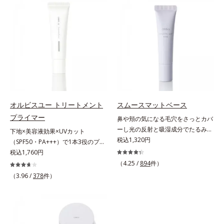
上からササッとUVカットとお直し
ファンデが毛穴に落ちる隙をつくら
が同時にできるお役立ちアイテムで
ず、メイクのりがUPします。水分
す。毛穴や色ムラをカバーしながら
と皮脂のバランスを整え、乾燥＆ベ
も、素肌のような透明美肌を叶える
タつきレスに。さらに毛穴周りの肌
秘密は「スムースヴェールパウダー
にうるおいを与え、キュッと引き締
(*1)」にあります。7種の球状粉体
め＆ハリ感をUPさせます。また皮
(*2)が凹凸を埋めて、肌に薄いヴェ
脂を感知するとギュッと固まる膜を
ールをかけるようにカバー。さらに
採用。ファンデーションのくずれや
板状粉体が光を反射して、すっぴん
毛穴落ちを防ぎ、キレイが長持ちし
肌のようなナチュラルなツヤ感を演
ます。軽やかにのびるリキッドが肌
オルビスユー トリートメント
スムースマットベース
出します。また、皮脂を吸着する
にほわっとべールをかけて、肌キメ
プライマー
鼻や頬の気になる毛穴をさっとカバ
「あぶらとりパウダー(*3)」を配合
がふっくら整うかのよう(*3)。つっ
ーし光の反射と吸湿成分でたるみ毛
下地×美容液効果×UVカット
し、くずれ＆テカリを防いでサラサ
ぱらないここちよい密着感で、さま
穴もふんわり一掃。肌になじむクリ
税込1,320円
（SPF50・PA+++）で1本3役のプラ
ラ肌が長時間続きます。パウダータ
ざまなタイプのファンデと併用でき
ーム状の部分用化粧下地。小鼻や頬
イマー。凹凸をつるんとなめらかに
税込1,760円
イプながら、SPF50+・PA++++。パ
ます。毛穴が気になる箇所への部分
の気になる毛穴にさっと塗るだけ
(*1)整え、化粧ノリUPの高機能化粧
ウダーならではの軽いつけごこち
（4.25 /
894
件）
使いもOK。*1 ファンデーションが
で、毛穴が隠せる部分用化粧下地。
下地。“塗るたび高まる、素肌の美
で、日焼け止めが苦手な方にもおす
くずれて毛穴に落ちること*2 酸化
（3.96 /
378
件）
光を操るパウダーの働きで光を強力
しさ” 肌本来の美しさを引き出す
すめです。水や汗に強いスーパーウ
チタン配合＝カバー力向上成分*3
に乱反射させ、毛穴をふんわりぼか
『オルビスユー』発想で、乾燥によ
ォータープルーフ(*4)だから、レジ
メイク効果による
します。さらに乾燥を感じたら水分
る小ジワをカバーしてハリ肌に整え
ャーにも大活躍してくれます。*1
を吸湿して補う成分により、乾燥に
る高機能化粧下地毛穴や小ジワの凹
シリカ、セルロース、窒化ホウ素配
よって目立ちやすい頬のたるみ毛穴