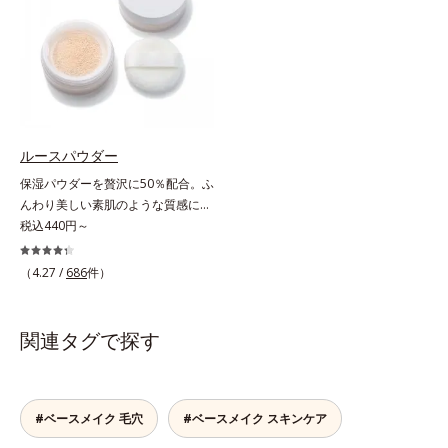
凸をつるんとなめらかに(*1)。スキ
合＝セミマット肌を叶える球状と板
もふんわり一掃。するんとハリ感の
ンケア発想の化粧下地です。保湿成
状の粉体*2 シリカ6種類、セルロー
ある肌に整えます。絶妙ベージュ色
分が肌全層(*2)に働きかけて、肌の
ス*3 シリカ配合＝皮脂を吸着する
で、黒ずみもカバー。肌をキュッと
うるおいをグンとアップ＆リッチな
粉体*4 化粧持ち性能
ひきしめる植物性ひきしめ成分配合
クリームのようにぴたっと密着。乾
で、テカリや化粧くずれも防ぎま
燥による小ジワを目立たなく(*1)
す。クリームをなじませると、さら
し、つるんとしたハリ肌に仕上げま
さらの感触のパウダーに変化。まる
す。むやみに隠すのではなくふわり
ルースパウダー
でベルベットのようななめらか肌に
と光を拡散させ、メイク×スキンケ
保湿パウダーを贅沢に50％配合。ふ
整えるので、その後のファンデーシ
アのW効果で軽やかな美肌を印象づ
んわり美しい素肌のような質感にな
ョンのノリが格段にアップします。
けます。紫外線吸収剤フリーなのに
りながらもうるおいとツヤを叶える
税込440円～
高SPF値、さらにスキンプロテクト
フェイスパウダー。朝の仕上がりの
複合成分(*3)が、ブルーライト、紫
クオリティが全然違う！ まるで美
（4.27 /
686
件）
外線、大気中の微粒子汚れなどの外
しい素肌のような質感を叶えるルー
的ダメージから肌表面をガードしま
スパウダー（お粉）です。リキッド
す。【カバー効果】保湿性凹凸カバ
タイプのファンデーションを使って
関連タグで探す
ー複合成分(*4)肌悩みが気になる時
も、仕上げがパサパサのお粉ではせ
でも、ただ隠すだけでなく、乾きや
っかくのツヤが台無しに…。オルビ
すい肌にうるおいを届けながら、光
スのルースパウダーは、ほんのり光
拡散効果で乾燥小ジワや毛穴もカバ
をまとったグロウニュアンスパウダ
#ベースメイク 毛穴
#ベースメイク スキンケア
ーします。【ラスティング効果】皮
ーを新配合。リキッドのツヤ感を活
脂選択テカリ防止成分(*5)テカリの