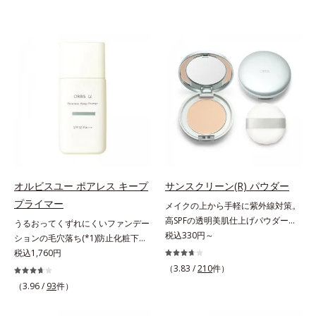
オルビスユー ポアレス キープ
サンスクリーン(R) パウダー
プライマー
メイクの上から手軽に紫外線対策。
高SPFの透明美肌仕上げパウダー。
うるおってくずれにくいファンデー
メイクの上から手を汚さずに紫外線
税込330円～
ションの毛穴落ち(*1)防止化粧下
対策ができるUVカットパウダーで
地。ファンデーションの毛穴落ち
税込1,760円
す。“素肌のようななめらかな軽
(*1)防止化粧下地です。毛穴
（3.83 /
210
件）
さ”と“高いUVカット効果”の両立を
1/10000サイズのマイクロカバー成
（3.96 /
93
件）
叶えました。持ち運びしやすいプレ
分(*2)が毛穴をカバー。毛穴をフラ
ストタイプ。外出先でも、メイクの
ットに整えてつるんとなめらかに。