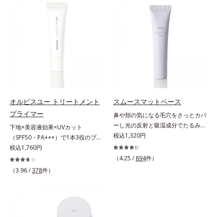
上からササッとUVカットとお直し
ファンデが毛穴に落ちる隙をつくら
が同時にできるお役立ちアイテムで
ず、メイクのりがUPします。水分
す。毛穴や色ムラをカバーしながら
と皮脂のバランスを整え、乾燥＆ベ
も、素肌のような透明美肌を叶える
タつきレスに。さらに毛穴周りの肌
秘密は「スムースヴェールパウダー
にうるおいを与え、キュッと引き締
(*1)」にあります。7種の球状粉体
め＆ハリ感をUPさせます。また皮
(*2)が凹凸を埋めて、肌に薄いヴェ
脂を感知するとギュッと固まる膜を
ールをかけるようにカバー。さらに
採用。ファンデーションのくずれや
板状粉体が光を反射して、すっぴん
毛穴落ちを防ぎ、キレイが長持ちし
肌のようなナチュラルなツヤ感を演
ます。軽やかにのびるリキッドが肌
オルビスユー トリートメント
スムースマットベース
出します。また、皮脂を吸着する
にほわっとべールをかけて、肌キメ
プライマー
鼻や頬の気になる毛穴をさっとカバ
「あぶらとりパウダー(*3)」を配合
がふっくら整うかのよう(*3)。つっ
ーし光の反射と吸湿成分でたるみ毛
下地×美容液効果×UVカット
し、くずれ＆テカリを防いでサラサ
ぱらないここちよい密着感で、さま
穴もふんわり一掃。肌になじむクリ
税込1,320円
（SPF50・PA+++）で1本3役のプラ
ラ肌が長時間続きます。パウダータ
ざまなタイプのファンデと併用でき
ーム状の部分用化粧下地。小鼻や頬
イマー。凹凸をつるんとなめらかに
税込1,760円
イプながら、SPF50+・PA++++。パ
ます。毛穴が気になる箇所への部分
の気になる毛穴にさっと塗るだけ
(*1)整え、化粧ノリUPの高機能化粧
ウダーならではの軽いつけごこち
（4.25 /
894
件）
使いもOK。*1 ファンデーションが
で、毛穴が隠せる部分用化粧下地。
下地。“塗るたび高まる、素肌の美
で、日焼け止めが苦手な方にもおす
くずれて毛穴に落ちること*2 酸化
（3.96 /
378
件）
光を操るパウダーの働きで光を強力
しさ” 肌本来の美しさを引き出す
すめです。水や汗に強いスーパーウ
チタン配合＝カバー力向上成分*3
に乱反射させ、毛穴をふんわりぼか
『オルビスユー』発想で、乾燥によ
ォータープルーフ(*4)だから、レジ
メイク効果による
します。さらに乾燥を感じたら水分
る小ジワをカバーしてハリ肌に整え
ャーにも大活躍してくれます。*1
を吸湿して補う成分により、乾燥に
る高機能化粧下地毛穴や小ジワの凹
シリカ、セルロース、窒化ホウ素配
よって目立ちやすい頬のたるみ毛穴