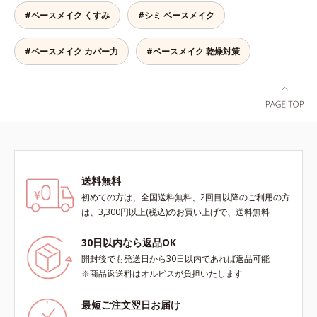
かしながらも、ふんわりと軽やかな
主成分を選択的に吸収し、うるおい
#ベースメイク くすみ
#シミ ベースメイク
サラツヤ肌へと、仕上がり質感を格
はしっかり残すことでカバー力を保
上げします。うるおいパウダーを
ちます。*1 メイク効果による*2 角
50％配合し、さらに浸透型ヒアルロ
#ベースメイク カバー力
#ベースメイク 乾燥対策
層の範囲内*3 スキンプロテクト※
ン酸エキスも加えることで、お粉な
複合成分配合＝肌を保護し、乾燥を
がら肌をしっとりと仕上げます。
防ぐ複合成分 ※ ビルベリー葉エ
キス、タベブイアインペチギノサ樹
皮エキス*4 グリセリルグルコシド
（保湿成分）、（ジメチコン／ビニ
ルジメチコン）クロスポリマー、ジ
メチコン（カバー成分）*5 アクリ
レーツコポリマー
送料無料
初めての方は、全国送料無料、2回目以降のご利用の方
は、3,300円以上(税込)のお買い上げで、送料無料
30日以内なら返品OK
開封後でも発送日から30日以内であれば返品可能
※商品返送料はオルビスが負担いたします
最短ご注文翌日お届け