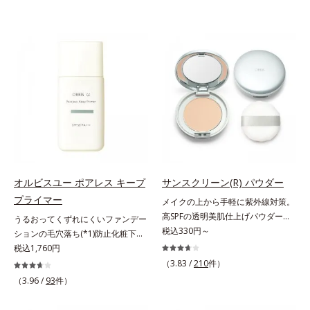
オルビスユー ポアレス キープ
サンスクリーン(R) パウダー
プライマー
メイクの上から手軽に紫外線対策。
高SPFの透明美肌仕上げパウダー。
うるおってくずれにくいファンデー
メイクの上から手を汚さずに紫外線
税込330円～
ションの毛穴落ち(*1)防止化粧下
対策ができるUVカットパウダーで
地。ファンデーションの毛穴落ち
税込1,760円
す。“素肌のようななめらかな軽
(*1)防止化粧下地です。毛穴
（3.83 /
210
件）
さ”と“高いUVカット効果”の両立を
1/10000サイズのマイクロカバー成
（3.96 /
93
件）
叶えました。持ち運びしやすいプレ
分(*2)が毛穴をカバー。毛穴をフラ
ストタイプ。外出先でも、メイクの
ットに整えてつるんとなめらかに。