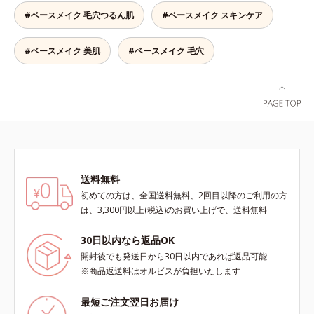
かしながらも、ふんわりと軽やかな
主成分を選択的に吸収し、うるおい
#ベースメイク 毛穴つるん肌
#ベースメイク スキンケア
サラツヤ肌へと、仕上がり質感を格
はしっかり残すことでカバー力を保
上げします。うるおいパウダーを
ちます。*1 メイク効果による*2 角
50％配合し、さらに浸透型ヒアルロ
#ベースメイク 美肌
#ベースメイク 毛穴
層の範囲内*3 スキンプロテクト※
ン酸エキスも加えることで、お粉な
複合成分配合＝肌を保護し、乾燥を
がら肌をしっとりと仕上げます。
防ぐ複合成分 ※ ビルベリー葉エ
キス、タベブイアインペチギノサ樹
皮エキス*4 グリセリルグルコシド
（保湿成分）、（ジメチコン／ビニ
ルジメチコン）クロスポリマー、ジ
メチコン（カバー成分）*5 アクリ
レーツコポリマー
送料無料
初めての方は、全国送料無料、2回目以降のご利用の方
は、3,300円以上(税込)のお買い上げで、送料無料
30日以内なら返品OK
開封後でも発送日から30日以内であれば返品可能
※商品返送料はオルビスが負担いたします
最短ご注文翌日お届け