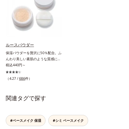
凸をつるんとなめらかに(*1)。スキ
合＝セミマット肌を叶える球状と板
もふんわり一掃。するんとハリ感の
ンケア発想の化粧下地です。保湿成
状の粉体*2 シリカ6種類、セルロー
ある肌に整えます。絶妙ベージュ色
分が肌全層(*2)に働きかけて、肌の
ス*3 シリカ配合＝皮脂を吸着する
で、黒ずみもカバー。肌をキュッと
うるおいをグンとアップ＆リッチな
粉体*4 化粧持ち性能
ひきしめる植物性ひきしめ成分配合
クリームのようにぴたっと密着。乾
で、テカリや化粧くずれも防ぎま
燥による小ジワを目立たなく(*1)
す。クリームをなじませると、さら
し、つるんとしたハリ肌に仕上げま
さらの感触のパウダーに変化。まる
す。むやみに隠すのではなくふわり
ルースパウダー
でベルベットのようななめらか肌に
と光を拡散させ、メイク×スキンケ
保湿パウダーを贅沢に50％配合。ふ
整えるので、その後のファンデーシ
アのW効果で軽やかな美肌を印象づ
んわり美しい素肌のような質感にな
ョンのノリが格段にアップします。
けます。紫外線吸収剤フリーなのに
りながらもうるおいとツヤを叶える
税込440円～
高SPF値、さらにスキンプロテクト
フェイスパウダー。朝の仕上がりの
複合成分(*3)が、ブルーライト、紫
クオリティが全然違う！ まるで美
（4.27 /
686
件）
外線、大気中の微粒子汚れなどの外
しい素肌のような質感を叶えるルー
的ダメージから肌表面をガードしま
スパウダー（お粉）です。リキッド
す。【カバー効果】保湿性凹凸カバ
タイプのファンデーションを使って
関連タグで探す
ー複合成分(*4)肌悩みが気になる時
も、仕上げがパサパサのお粉ではせ
でも、ただ隠すだけでなく、乾きや
っかくのツヤが台無しに…。オルビ
すい肌にうるおいを届けながら、光
スのルースパウダーは、ほんのり光
拡散効果で乾燥小ジワや毛穴もカバ
をまとったグロウニュアンスパウダ
#ベースメイク 保湿
#シミ ベースメイク
ーします。【ラスティング効果】皮
ーを新配合。リキッドのツヤ感を活
脂選択テカリ防止成分(*5)テカリの