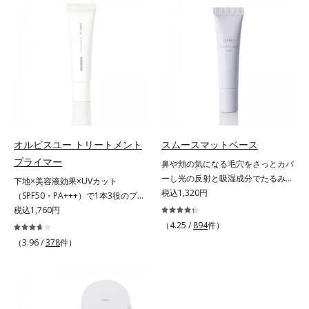
上からササッとUVカットとお直し
ファンデが毛穴に落ちる隙をつくら
が同時にできるお役立ちアイテムで
ず、メイクのりがUPします。水分
す。毛穴や色ムラをカバーしながら
と皮脂のバランスを整え、乾燥＆ベ
も、素肌のような透明美肌を叶える
タつきレスに。さらに毛穴周りの肌
秘密は「スムースヴェールパウダー
にうるおいを与え、キュッと引き締
(*1)」にあります。7種の球状粉体
め＆ハリ感をUPさせます。また皮
(*2)が凹凸を埋めて、肌に薄いヴェ
脂を感知するとギュッと固まる膜を
ールをかけるようにカバー。さらに
採用。ファンデーションのくずれや
板状粉体が光を反射して、すっぴん
毛穴落ちを防ぎ、キレイが長持ちし
肌のようなナチュラルなツヤ感を演
ます。軽やかにのびるリキッドが肌
オルビスユー トリートメント
スムースマットベース
出します。また、皮脂を吸着する
にほわっとべールをかけて、肌キメ
プライマー
鼻や頬の気になる毛穴をさっとカバ
「あぶらとりパウダー(*3)」を配合
がふっくら整うかのよう(*3)。つっ
ーし光の反射と吸湿成分でたるみ毛
下地×美容液効果×UVカット
し、くずれ＆テカリを防いでサラサ
ぱらないここちよい密着感で、さま
穴もふんわり一掃。肌になじむクリ
税込1,320円
（SPF50・PA+++）で1本3役のプラ
ラ肌が長時間続きます。パウダータ
ざまなタイプのファンデと併用でき
ーム状の部分用化粧下地。小鼻や頬
イマー。凹凸をつるんとなめらかに
税込1,760円
イプながら、SPF50+・PA++++。パ
ます。毛穴が気になる箇所への部分
の気になる毛穴にさっと塗るだけ
(*1)整え、化粧ノリUPの高機能化粧
ウダーならではの軽いつけごこち
（4.25 /
894
件）
使いもOK。*1 ファンデーションが
で、毛穴が隠せる部分用化粧下地。
下地。“塗るたび高まる、素肌の美
で、日焼け止めが苦手な方にもおす
くずれて毛穴に落ちること*2 酸化
（3.96 /
378
件）
光を操るパウダーの働きで光を強力
しさ” 肌本来の美しさを引き出す
すめです。水や汗に強いスーパーウ
チタン配合＝カバー力向上成分*3
に乱反射させ、毛穴をふんわりぼか
『オルビスユー』発想で、乾燥によ
ォータープルーフ(*4)だから、レジ
メイク効果による
します。さらに乾燥を感じたら水分
る小ジワをカバーしてハリ肌に整え
ャーにも大活躍してくれます。*1
を吸湿して補う成分により、乾燥に
る高機能化粧下地毛穴や小ジワの凹
シリカ、セルロース、窒化ホウ素配
よって目立ちやすい頬のたるみ毛穴