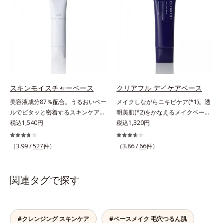
シーラー・パウダーの6役をこなす
ン、酸化鉄、ステアロイルグルタミ
主成分を選択的に吸収し、うるおい
ンデーション、フェイスパウダーの
ので、スキンケアの後はBBクリー
ン酸2Na）配合＝自然な仕上がりで
はしっかり残すことでカバー力を保
6つの役割を担うことができます。2
ムを塗るだけでベースメイクまで一
肌悩みをカバーする粉体*2 角層ま
ちます。*1 メイク効果による*2 角
種の保湿成分“モイストGT(*)”と“ヒ
気に完成。使うほどに肌を美しく整
で*3 肌のキメを整え、粉体を密着
層の範囲内*3 スキンプロテクト※
アルロン酸(*)”配合の美容液感触で
え、長時間キープします。
させる設計のこと
複合成分配合＝肌を保護し、乾燥を
みずみずしくさらりとのび広がり、
防ぐ複合成分 ※ ビルベリー葉エ
スキンケア後のようななめらかな仕
キス、タベブイアインペチギノサ樹
上がりを実現いたします。様々な肌
皮エキス*4 グリセリルグルコシド
印象の男性に幅広く使っていただけ
スキンモイスチャーベース
クリアフル デイケアベース
（保湿成分）、（ジメチコン／ビニ
る色設計を採用しており、明るめ～
美容液成分87％配合。うるおいベー
メイクしながらニキビケア(*1)。透
ルジメチコン）クロスポリマー、ジ
標準的な肌印象の方用の01は、普段
ルでピタッと密着するスキンケア発
明美肌(*2)をかなえるメイクベー
メチコン（カバー成分）*5 アクリ
スキンケアをしっかり行っている美
想のメイク下地。化粧ノリ＆もち
税込1,540円
ス。ニキビがあると、メイクはニキ
税込1,320円
レーツコポリマー
容本格派の男性にもおススメです。
UP！ファンデーションの仕上がり
ビに良くないのではないかと心配に
一方で、やや暗め～暗めの肌印象の
を格上げする、スキンケア発想の化
なりがち。しかし何も塗らないと、
方用の02は、昔に比べて顔色がさえ
（3.99 /
527
件）
（3.86 /
66
件）
粧下地です。うるおいベールがファ
刺激に弱いニキビ肌を紫外線にさら
ないと感じる大人の男性に、マイナ
ンデーションの粉体をぴたっと“均
してしまうことに……。クリアフル
ス年齢を叶えるアイテムとしておス
一に密着”させることで、仕上がり
デイケアベースは、ニキビケア(*1)
スメです。* うるおいを与える保湿
関連タグで探す
の美しさと化粧もちが格段にUP。
できる新発想のメイク下地。スキン
成分【ご使用方法】・スキンケアの
さらにヒアルロン酸、ローヤルゼリ
ケアシリーズと同様のニキビケア成
後、適量（直径1cm程度の粒）をと
ーエキスなどの保湿成分を含む美容
分を配合した肌にやさしい処方なの
り、顔全体に少量ずつムラなくのば
液成分を87％配合。大気汚染物質バ
で、“ニキビをケアしたい”と“肌をキ
#クレンジング スキンケア
#ベースメイク 毛穴つるん肌
します。・オルビス ミスター ベー