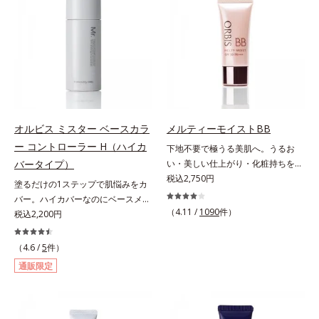
なのにピタッと密着し、肌悩み
凸をつるんとなめらかに(*1)。スキ
を“つるん”と隠すリキッドファンデ
ンケア発想の化粧下地です。保湿成
ーションです。年齢とともに増えて
分が肌全層(*2)に働きかけて、肌の
いくお悩みを自然に隠しつつも、ま
うるおいをグンとアップ＆リッチな
るで“素肌美人”に見える仕上がりを
クリームのようにぴたっと密着。乾
叶えるのは、微細で均一なカバー粉
燥による小ジワを目立たなく(*1)
体(*1)が大きさの異なる毛穴にも隙
し、つるんとしたハリ肌に仕上げま
なくフィットするから。粉体の表面
す。むやみに隠すのではなくふわり
にダマ防止の特殊コーティングを施
と光を拡散させ、メイク×スキンケ
オルビス ミスター ベースカラ
メルティーモイストBB
すことで、カバー粉体は薄く・均一
アのW効果で軽やかな美肌を印象づ
ー コントローラー H（ハイカ
下地不要で極うる美肌へ。うるお
に凹凸へフィット。毛穴や色ムラを
けます。紫外線吸収剤フリーなのに
バータイプ）
い・美しい仕上がり・化粧持ちを実
カバーしながら自然な仕上がりを叶
高SPF値、さらにスキンプロテクト
現。美容液製法の極上BBクリー
税込2,750円
えます。また、ファンデーションを
複合成分(*3)が、ブルーライト、紫
塗るだけの1ステップで肌悩みをカ
ム。ファンデーションに美容成分を
つけている間に保湿成分が肌へ浸透
外線、大気中の微粒子汚れなどの外
バー。ハイカバーなのにベースメイ
加える一般的な製法ではなく、美容
(*2)するスキンコンディショニング
的ダメージから肌表面をガードしま
（4.11 /
1090
件）
クしていることがばれにくく、肌印
税込2,200円
液にファンデーション機能をつける
セラム設計(*3)を採用。肌に触れた
す。【カバー効果】保湿性凹凸カバ
象をあげる。オルビスの肌研究の知
逆転の発想から生まれたBBクリー
瞬間、保湿成分が浸透しうるおいを
ー複合成分(*4)肌悩みが気になる時
見から、男性の肌色の特長をとら
（4.6 /
5
件）
ムです。うるおい粒子を濃密な膜で
与えます。キメを整え、磨かれたよ
でも、ただ隠すだけでなく、乾きや
え、男性の肌だからこそなじむよう
通販限定
包み込み、高い保湿効果と均一な仕
うな透明感とツヤを生み出すこと
すい肌にうるおいを届けながら、光
に設計した、自然な仕上がりとカバ
上がり、化粧持ちを実現しました。
で、“つるん”とした光のヴェールを
拡散効果で乾燥小ジワや毛穴もカバ
ー力を両立させたBBクリームで
これ1本で、美容液・日焼け止め・
まとったような仕上がりに。*1 ス
ーします。【ラスティング効果】皮
す。これ1本で美容液、日焼け止
化粧下地・ファンデーション・コン
キンフィットカラー成分（酸化チタ
脂選択テカリ防止成分(*5)テカリの
め、コンシーラー、化粧下地、ファ