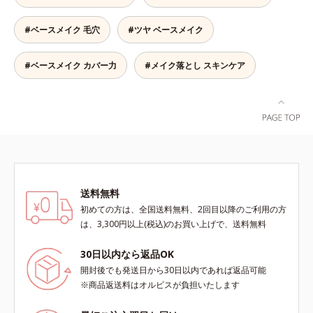
リア成分(*)もプラスして、乾燥やダ
レイに見せたい”が同時に叶えられ
スカラー コントローラー ハイカバ
メージから肌を守ります。くすみが
ます。ピンク味のあるベージュ色
ータイプはクレンジングによる洗顔
#ベースメイク 毛穴
#ツヤ ベースメイク
ちな大人の肌を、血色感のある肌に
で、塗るとくすみがさっと払われ、
が必要です。※衣服につかないよう
補整する、ピンクベージュカラーで
肌が自然とトーンアップ。しっとり
にご注意ください。衣服に色がつい
す。※オルビスのすべてのファンデ
とした美しい仕上がりが続きます。
#ベースメイク カバー力
#メイク落とし スキンケア
た場合は、すぐに洗剤で丁寧に洗っ
ーションの下地としてご使用いただ
SPF28・PA+++で、ニキビ肌を紫外
てください。
けます。* ホウケイ酸(Ca、Na)、酸
線ダメージからもしっかりガードし
化銀
ます。※敏感肌対象パッチテスト済
（すべての人に皮膚刺激がおきない
というわけではありません）*1 ニ
キビ・肌荒れを防ぐ*2 うるおいに
よる透明感のある肌
送料無料
初めての方は、全国送料無料、2回目以降のご利用の方
は、3,300円以上(税込)のお買い上げで、送料無料
30日以内なら返品OK
開封後でも発送日から30日以内であれば返品可能
※商品返送料はオルビスが負担いたします