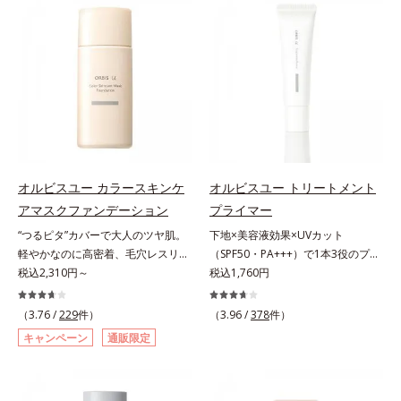
ファンデが毛穴に落ちる隙をつくら
ー。ふんわり軽いつけごこちながら
ず、メイクのりがUPします。水分
美肌質感を叶えます。さらに花粉や
と皮脂のバランスを整え、乾燥＆ベ
ちり・ホコリ、紫外線などの外的刺
タつきレスに。さらに毛穴周りの肌
激から肌をガードします。スキンケ
にうるおいを与え、キュッと引き締
ア後にこれひとつでライトメイク効
め＆ハリ感をUPさせます。また皮
果。クレンジング不要で、紫外線吸
脂を感知するとギュッと固まる膜を
収剤やグリセリン、パラベンもフリ
採用。ファンデーションのくずれや
ー処方。肌を休ませたい日、リモー
毛穴落ちを防ぎ、キレイが長持ちし
トワークの時、近所へちょこっとお
ます。軽やかにのびるリキッドが肌
出かけする時など、しっかりメイク
オルビスユー カラースキンケ
オルビスユー トリートメント
にほわっとべールをかけて、肌キメ
は負担に感じる日におすすめです。
アマスクファンデーション
プライマー
がふっくら整うかのよう(*3)。つっ
“つるピタ”カバーで大人のツヤ肌。
下地×美容液効果×UVカット
ぱらないここちよい密着感で、さま
軽やかなのに高密着、毛穴レスリキ
（SPF50・PA+++）で1本3役のプラ
ざまなタイプのファンデと併用でき
ッドファンデ。みずみずしく、とけ
税込2,310円～
イマー。凹凸をつるんとなめらかに
税込1,760円
ます。毛穴が気になる箇所への部分
込むように密着カバー毛穴レスでな
(*1)整え、化粧ノリUPの高機能化粧
使いもOK。*1 ファンデーションが
めらかな質感美へ導く、リキッドフ
下地。“塗るたび高まる、素肌の美
くずれて毛穴に落ちること*2 酸化
（3.76 /
229
件）
（3.96 /
378
件）
ァンデーション「カバーはしたいけ
しさ” 肌本来の美しさを引き出す
チタン配合＝カバー力向上成分*3
キャンペーン
通販限定
ど厚塗り感はイヤ」「素肌がもとも
『オルビスユー』発想で、乾燥によ
メイク効果による
とキレイな人だと思われたい」そん
る小ジワをカバーしてハリ肌に整え
なお客様の声から誕生した、軽やか
る高機能化粧下地毛穴や小ジワの凹