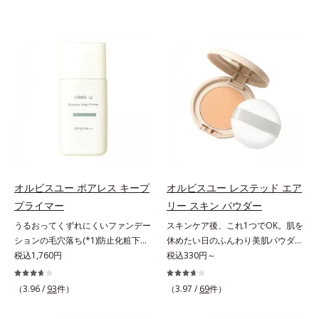
オルビスユー ポアレス キープ
オルビスユー レステッド エア
プライマー
リー スキン パウダー
うるおってくずれにくいファンデー
スキンケア後、これ1つでOK。肌を
ションの毛穴落ち(*1)防止化粧下
休めたい日のふんわり美肌パウダ
地。ファンデーションの毛穴落ち
税込1,760円
ー。ふんわり美肌が叶う、うるおい
税込330円～
(*1)防止化粧下地です。毛穴
パウダーです。3色の光を操るパウ
1/10000サイズのマイクロカバー成
ダーがツヤと透明感を演出。ソフト
（3.96 /
93
件）
（3.97 /
69
件）
分(*2)が毛穴をカバー。毛穴をフラ
フォーカス効果で肌のアラや影をぼ
ットに整えてつるんとなめらかに。
かし、毛穴やくすみもサラッとカバ