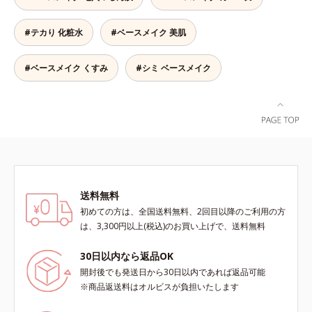
ーします。【ラスティング効果】皮
ある肌に整えます。絶妙ベージュ色
ーを新配合。リキッドのツヤ感を活
ス*3 シリカ配合＝皮脂を吸着する
脂選択テカリ防止成分(*5)テカリの
で、黒ずみもカバー。肌をキュッと
かしながらも、ふんわりと軽やかな
粉体*4 化粧持ち性能
主成分を選択的に吸収し、うるおい
#テカり 化粧水
#ベースメイク 美肌
ひきしめる植物性ひきしめ成分配合
サラツヤ肌へと、仕上がり質感を格
はしっかり残すことでカバー力を保
で、テカリや化粧くずれも防ぎま
上げします。うるおいパウダーを
ちます。*1 メイク効果による*2 角
す。クリームをなじませると、さら
50％配合し、さらに浸透型ヒアルロ
#ベースメイク くすみ
#シミ ベースメイク
層の範囲内*3 スキンプロテクト※
さらの感触のパウダーに変化。まる
ン酸エキスも加えることで、お粉な
複合成分配合＝肌を保護し、乾燥を
でベルベットのようななめらか肌に
がら肌をしっとりと仕上げます。
防ぐ複合成分 ※ ビルベリー葉エ
整えるので、その後のファンデーシ
キス、タベブイアインペチギノサ樹
ョンのノリが格段にアップします。
皮エキス*4 グリセリルグルコシド
（保湿成分）、（ジメチコン／ビニ
ルジメチコン）クロスポリマー、ジ
メチコン（カバー成分）*5 アクリ
レーツコポリマー
送料無料
初めての方は、全国送料無料、2回目以降のご利用の方
は、3,300円以上(税込)のお買い上げで、送料無料
30日以内なら返品OK
開封後でも発送日から30日以内であれば返品可能
※商品返送料はオルビスが負担いたします