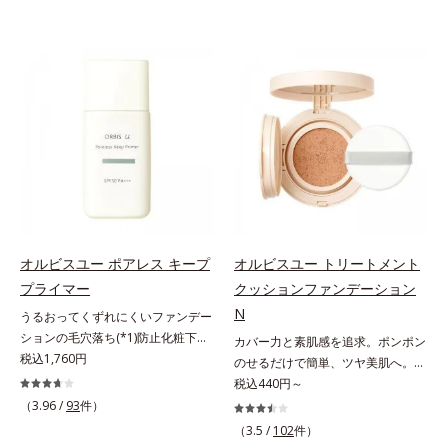
オルビスユー ポアレス キープ
オルビスユー トリートメント
プライマー
クッションファンデーション
N
うるおってくずれにくいファンデー
ションの毛穴落ち(*1)防止化粧下
カバー力と素肌感を追求。ポンポン
地。ファンデーションの毛穴落ち
税込1,760円
のせるだけで簡単、ツヤ美肌へ。カ
(*1)防止化粧下地です。毛穴
バー力と素肌感を両立する、簡単ツ
税込440円～
1/10000サイズのマイクロカバー成
ヤ美肌クッションファンデーション
（3.96 /
93
件）
分(*2)が毛穴をカバー。毛穴をフラ
です。多方向へ光を拡散し、高いソ
（3.5 /
102
件）
ットに整えてつるんとなめらかに。
フトフォーカス効果で毛穴や色ムラ