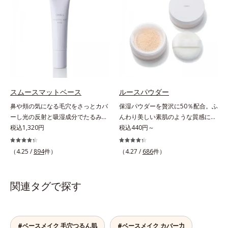
が同時にできるお役立ちアイテムで
る高機能化粧下地毛穴や小ジワの凹
す。毛穴や色ムラをカバーしながら
凸をつるんとなめらかに(*1)。スキ
も、素肌のような透明美肌を叶える
ンケア発想の化粧下地です。保湿成
秘密は「スムースヴェールパウダー
分が肌全層(*2)に働きかけて、肌の
(*1)」にあります。7種の球状粉体
うるおいをグンとアップ＆リッチな
(*2)が凹凸を埋めて、肌に薄いヴェ
クリームのようにぴたっと密着。乾
ールをかけるようにカバー。さらに
燥による小ジワを目立たなく(*1)
板状粉体が光を反射して、すっぴん
し、つるんとしたハリ肌に仕上げま
肌のようなナチュラルなツヤ感を演
す。むやみに隠すのではなくふわり
スムースマットベース
ルースパウダー
出します。また、皮脂を吸着する
と光を拡散させ、メイク×スキンケ
鼻や頬の気になる毛穴をさっとカバ
保湿パウダーを贅沢に50％配合。ふ
「あぶらとりパウダー(*3)」を配合
アのW効果で軽やかな美肌を印象づ
ーし光の反射と吸湿成分でたるみ毛
んわり美しい素肌のような質感にな
し、くずれ＆テカリを防いでサラサ
けます。紫外線吸収剤フリーなのに
穴もふんわり一掃。肌になじむクリ
税込1,320円
りながらもうるおいとツヤを叶える
税込440円～
ラ肌が長時間続きます。パウダータ
高SPF値、さらにスキンプロテクト
ーム状の部分用化粧下地。小鼻や頬
フェイスパウダー。朝の仕上がりの
イプながら、SPF50+・PA++++。パ
複合成分(*3)が、ブルーライト、紫
の気になる毛穴にさっと塗るだけ
クオリティが全然違う！ まるで美
ウダーならではの軽いつけごこち
（4.25 /
894
件）
（4.27 /
686
件）
外線、大気中の微粒子汚れなどの外
で、毛穴が隠せる部分用化粧下地。
しい素肌のような質感を叶えるルー
で、日焼け止めが苦手な方にもおす
的ダメージから肌表面をガードしま
光を操るパウダーの働きで光を強力
スパウダー（お粉）です。リキッド
すめです。水や汗に強いスーパーウ
す。【カバー効果】保湿性凹凸カバ
に乱反射させ、毛穴をふんわりぼか
タイプのファンデーションを使って
ォータープルーフ(*4)だから、レジ
関連タグで探す
ー複合成分(*4)肌悩みが気になる時
します。さらに乾燥を感じたら水分
も、仕上げがパサパサのお粉ではせ
ャーにも大活躍してくれます。*1
でも、ただ隠すだけでなく、乾きや
を吸湿して補う成分により、乾燥に
っかくのツヤが台無しに…。オルビ
シリカ、セルロース、窒化ホウ素配
すい肌にうるおいを届けながら、光
よって目立ちやすい頬のたるみ毛穴
スのルースパウダーは、ほんのり光
合＝セミマット肌を叶える球状と板
拡散効果で乾燥小ジワや毛穴もカバ
もふんわり一掃。するんとハリ感の
をまとったグロウニュアンスパウダ
#ベースメイク 毛穴つるん肌
#ベースメイク カバー力
状の粉体*2 シリカ6種類、セルロー