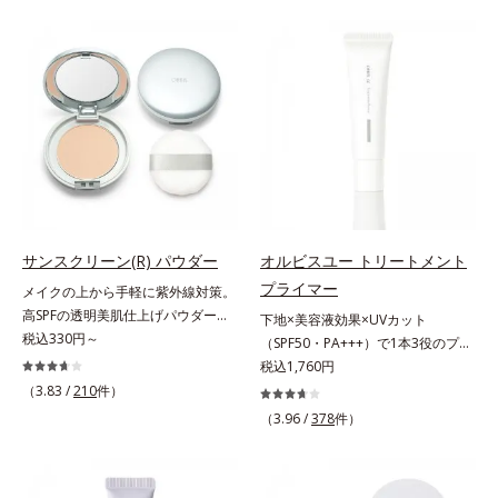
ファンデが毛穴に落ちる隙をつくら
をふわりとカバーします。さらに肌
ず、メイクのりがUPします。水分
との親和性が高いアミノ酸系パウダ
と皮脂のバランスを整え、乾燥＆ベ
ー(*)を配合。みずみずしく肌になじ
タつきレスに。さらに毛穴周りの肌
み、厚塗り感なくピタッと密着しま
にうるおいを与え、キュッと引き締
す。毛穴、シミ、くすみ、凹凸、色
め＆ハリ感をUPさせます。また皮
ムラなどの大人の肌悩みをポンポン
脂を感知するとギュッと固まる膜を
するだけで簡単にカバーし、まるで
採用。ファンデーションのくずれや
素肌そのものが美しくなったよう
毛穴落ちを防ぎ、キレイが長持ちし
な、うるツヤ美肌を演出します。*
ます。軽やかにのびるリキッドが肌
ラウロイルリシン配合＝肌なじみを
にほわっとべールをかけて、肌キメ
良くする仕上がり向上粉体
サンスクリーン(R) パウダー
オルビスユー トリートメント
がふっくら整うかのよう(*3)。つっ
プライマー
メイクの上から手軽に紫外線対策。
ぱらないここちよい密着感で、さま
高SPFの透明美肌仕上げパウダー。
下地×美容液効果×UVカット
ざまなタイプのファンデと併用でき
メイクの上から手を汚さずに紫外線
税込330円～
（SPF50・PA+++）で1本3役のプラ
ます。毛穴が気になる箇所への部分
対策ができるUVカットパウダーで
イマー。凹凸をつるんとなめらかに
税込1,760円
使いもOK。*1 ファンデーションが
す。“素肌のようななめらかな軽
(*1)整え、化粧ノリUPの高機能化粧
くずれて毛穴に落ちること*2 酸化
（3.83 /
210
件）
さ”と“高いUVカット効果”の両立を
下地。“塗るたび高まる、素肌の美
チタン配合＝カバー力向上成分*3
（3.96 /
378
件）
叶えました。持ち運びしやすいプレ
しさ” 肌本来の美しさを引き出す
メイク効果による
ストタイプ。外出先でも、メイクの
『オルビスユー』発想で、乾燥によ
上からササッとUVカットとお直し
る小ジワをカバーしてハリ肌に整え