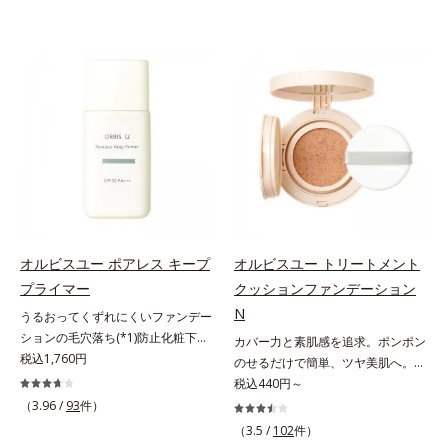
オルビスユー ポアレス キープ
オルビスユー トリートメント
プライマー
クッションファンデーション
N
うるおってくずれにくいファンデー
ションの毛穴落ち(*1)防止化粧下
カバー力と素肌感を追求。ポンポン
地。ファンデーションの毛穴落ち
税込1,760円
のせるだけで簡単、ツヤ美肌へ。カ
(*1)防止化粧下地です。毛穴
バー力と素肌感を両立する、簡単ツ
税込440円～
1/10000サイズのマイクロカバー成
ヤ美肌クッションファンデーション
（3.96 /
93
件）
分(*2)が毛穴をカバー。毛穴をフラ
です。多方向へ光を拡散し、高いソ
（3.5 /
102
件）
ットに整えてつるんとなめらかに。
フトフォーカス効果で毛穴や色ムラ