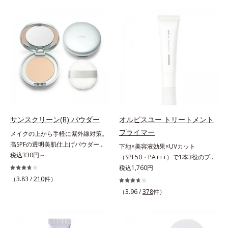
ファンデが毛穴に落ちる隙をつくら
をふわりとカバーします。さらに肌
ず、メイクのりがUPします。水分
との親和性が高いアミノ酸系パウダ
と皮脂のバランスを整え、乾燥＆ベ
ー(*)を配合。みずみずしく肌になじ
タつきレスに。さらに毛穴周りの肌
み、厚塗り感なくピタッと密着しま
にうるおいを与え、キュッと引き締
す。毛穴、シミ、くすみ、凹凸、色
め＆ハリ感をUPさせます。また皮
ムラなどの大人の肌悩みをポンポン
脂を感知するとギュッと固まる膜を
するだけで簡単にカバーし、まるで
採用。ファンデーションのくずれや
素肌そのものが美しくなったよう
毛穴落ちを防ぎ、キレイが長持ちし
な、うるツヤ美肌を演出します。*
ます。軽やかにのびるリキッドが肌
ラウロイルリシン配合＝肌なじみを
にほわっとべールをかけて、肌キメ
良くする仕上がり向上粉体
サンスクリーン(R) パウダー
オルビスユー トリートメント
がふっくら整うかのよう(*3)。つっ
プライマー
メイクの上から手軽に紫外線対策。
ぱらないここちよい密着感で、さま
高SPFの透明美肌仕上げパウダー。
下地×美容液効果×UVカット
ざまなタイプのファンデと併用でき
メイクの上から手を汚さずに紫外線
税込330円～
（SPF50・PA+++）で1本3役のプラ
ます。毛穴が気になる箇所への部分
対策ができるUVカットパウダーで
イマー。凹凸をつるんとなめらかに
税込1,760円
使いもOK。*1 ファンデーションが
す。“素肌のようななめらかな軽
(*1)整え、化粧ノリUPの高機能化粧
くずれて毛穴に落ちること*2 酸化
（3.83 /
210
件）
さ”と“高いUVカット効果”の両立を
下地。“塗るたび高まる、素肌の美
チタン配合＝カバー力向上成分*3
（3.96 /
378
件）
叶えました。持ち運びしやすいプレ
しさ” 肌本来の美しさを引き出す
メイク効果による
ストタイプ。外出先でも、メイクの
『オルビスユー』発想で、乾燥によ
上からササッとUVカットとお直し
る小ジワをカバーしてハリ肌に整え