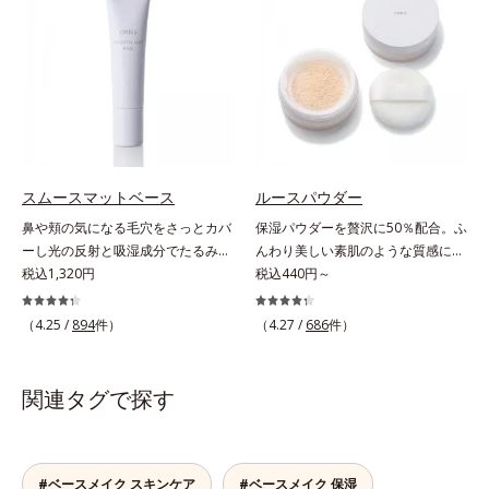
が同時にできるお役立ちアイテムで
る高機能化粧下地毛穴や小ジワの凹
す。毛穴や色ムラをカバーしながら
凸をつるんとなめらかに(*1)。スキ
も、素肌のような透明美肌を叶える
ンケア発想の化粧下地です。保湿成
秘密は「スムースヴェールパウダー
分が肌全層(*2)に働きかけて、肌の
(*1)」にあります。7種の球状粉体
うるおいをグンとアップ＆リッチな
(*2)が凹凸を埋めて、肌に薄いヴェ
クリームのようにぴたっと密着。乾
ールをかけるようにカバー。さらに
燥による小ジワを目立たなく(*1)
板状粉体が光を反射して、すっぴん
し、つるんとしたハリ肌に仕上げま
肌のようなナチュラルなツヤ感を演
す。むやみに隠すのではなくふわり
スムースマットベース
ルースパウダー
出します。また、皮脂を吸着する
と光を拡散させ、メイク×スキンケ
鼻や頬の気になる毛穴をさっとカバ
保湿パウダーを贅沢に50％配合。ふ
「あぶらとりパウダー(*3)」を配合
アのW効果で軽やかな美肌を印象づ
ーし光の反射と吸湿成分でたるみ毛
んわり美しい素肌のような質感にな
し、くずれ＆テカリを防いでサラサ
けます。紫外線吸収剤フリーなのに
穴もふんわり一掃。肌になじむクリ
税込1,320円
りながらもうるおいとツヤを叶える
税込440円～
ラ肌が長時間続きます。パウダータ
高SPF値、さらにスキンプロテクト
ーム状の部分用化粧下地。小鼻や頬
フェイスパウダー。朝の仕上がりの
イプながら、SPF50+・PA++++。パ
複合成分(*3)が、ブルーライト、紫
の気になる毛穴にさっと塗るだけ
クオリティが全然違う！ まるで美
ウダーならではの軽いつけごこち
（4.25 /
894
件）
（4.27 /
686
件）
外線、大気中の微粒子汚れなどの外
で、毛穴が隠せる部分用化粧下地。
しい素肌のような質感を叶えるルー
で、日焼け止めが苦手な方にもおす
的ダメージから肌表面をガードしま
光を操るパウダーの働きで光を強力
スパウダー（お粉）です。リキッド
すめです。水や汗に強いスーパーウ
す。【カバー効果】保湿性凹凸カバ
に乱反射させ、毛穴をふんわりぼか
タイプのファンデーションを使って
ォータープルーフ(*4)だから、レジ
関連タグで探す
ー複合成分(*4)肌悩みが気になる時
します。さらに乾燥を感じたら水分
も、仕上げがパサパサのお粉ではせ
ャーにも大活躍してくれます。*1
でも、ただ隠すだけでなく、乾きや
を吸湿して補う成分により、乾燥に
っかくのツヤが台無しに…。オルビ
シリカ、セルロース、窒化ホウ素配
すい肌にうるおいを届けながら、光
よって目立ちやすい頬のたるみ毛穴
スのルースパウダーは、ほんのり光
合＝セミマット肌を叶える球状と板
拡散効果で乾燥小ジワや毛穴もカバ
もふんわり一掃。するんとハリ感の
をまとったグロウニュアンスパウダ
#ベースメイク スキンケア
#ベースメイク 保湿
状の粉体*2 シリカ6種類、セルロー