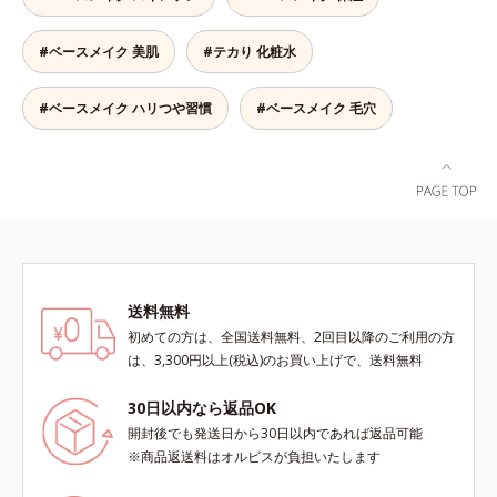
ーします。【ラスティング効果】皮
ある肌に整えます。絶妙ベージュ色
ーを新配合。リキッドのツヤ感を活
ス*3 シリカ配合＝皮脂を吸着する
脂選択テカリ防止成分(*5)テカリの
で、黒ずみもカバー。肌をキュッと
かしながらも、ふんわりと軽やかな
粉体*4 化粧持ち性能
主成分を選択的に吸収し、うるおい
#ベースメイク 美肌
#テカり 化粧水
ひきしめる植物性ひきしめ成分配合
サラツヤ肌へと、仕上がり質感を格
はしっかり残すことでカバー力を保
で、テカリや化粧くずれも防ぎま
上げします。うるおいパウダーを
ちます。*1 メイク効果による*2 角
す。クリームをなじませると、さら
50％配合し、さらに浸透型ヒアルロ
#ベースメイク ハリつや習慣
#ベースメイク 毛穴
層の範囲内*3 スキンプロテクト※
さらの感触のパウダーに変化。まる
ン酸エキスも加えることで、お粉な
複合成分配合＝肌を保護し、乾燥を
でベルベットのようななめらか肌に
がら肌をしっとりと仕上げます。
防ぐ複合成分 ※ ビルベリー葉エ
整えるので、その後のファンデーシ
キス、タベブイアインペチギノサ樹
ョンのノリが格段にアップします。
皮エキス*4 グリセリルグルコシド
（保湿成分）、（ジメチコン／ビニ
ルジメチコン）クロスポリマー、ジ
メチコン（カバー成分）*5 アクリ
レーツコポリマー
送料無料
初めての方は、全国送料無料、2回目以降のご利用の方
は、3,300円以上(税込)のお買い上げで、送料無料
30日以内なら返品OK
開封後でも発送日から30日以内であれば返品可能
※商品返送料はオルビスが負担いたします