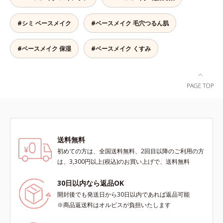
ーします。【ラスティング効果】皮
ある肌に整えます。絶妙ベージュ色
ーを新配合。リキッドのツヤ感を活
ス*3 シリカ配合＝皮脂を吸着する
脂選択テカリ防止成分(*5)テカリの
で、黒ずみもカバー。肌をキュッと
かしながらも、ふんわりと軽やかな
粉体*4 化粧持ち性能
主成分を選択的に吸収し、うるおい
#シミ ベースメイク
#ベースメイク 毛穴つるん肌
ひきしめる植物性ひきしめ成分配合
サラツヤ肌へと、仕上がり質感を格
はしっかり残すことでカバー力を保
で、テカリや化粧くずれも防ぎま
上げします。うるおいパウダーを
ちます。*1 メイク効果による*2 角
す。クリームをなじませると、さら
50％配合し、さらに浸透型ヒアルロ
#ベースメイク 保湿
#ベースメイク くすみ
層の範囲内*3 スキンプロテクト※
さらの感触のパウダーに変化。まる
ン酸エキスも加えることで、お粉な
複合成分配合＝肌を保護し、乾燥を
でベルベットのようななめらか肌に
がら肌をしっとりと仕上げます。
防ぐ複合成分 ※ ビルベリー葉エ
整えるので、その後のファンデーシ
キス、タベブイアインペチギノサ樹
ョンのノリが格段にアップします。
皮エキス*4 グリセリルグルコシド
（保湿成分）、（ジメチコン／ビニ
ルジメチコン）クロスポリマー、ジ
メチコン（カバー成分）*5 アクリ
レーツコポリマー
送料無料
初めての方は、全国送料無料、2回目以降のご利用の方
は、3,300円以上(税込)のお買い上げで、送料無料
30日以内なら返品OK
開封後でも発送日から30日以内であれば返品可能
※商品返送料はオルビスが負担いたします