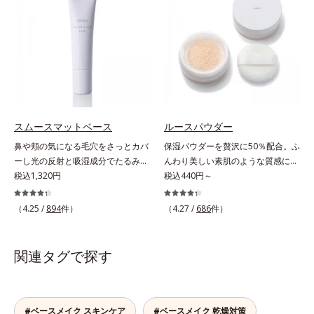
が同時にできるお役立ちアイテムで
る高機能化粧下地毛穴や小ジワの凹
す。毛穴や色ムラをカバーしながら
凸をつるんとなめらかに(*1)。スキ
も、素肌のような透明美肌を叶える
ンケア発想の化粧下地です。保湿成
秘密は「スムースヴェールパウダー
分が肌全層(*2)に働きかけて、肌の
(*1)」にあります。7種の球状粉体
うるおいをグンとアップ＆リッチな
(*2)が凹凸を埋めて、肌に薄いヴェ
クリームのようにぴたっと密着。乾
ールをかけるようにカバー。さらに
燥による小ジワを目立たなく(*1)
板状粉体が光を反射して、すっぴん
し、つるんとしたハリ肌に仕上げま
肌のようなナチュラルなツヤ感を演
す。むやみに隠すのではなくふわり
スムースマットベース
ルースパウダー
出します。また、皮脂を吸着する
と光を拡散させ、メイク×スキンケ
鼻や頬の気になる毛穴をさっとカバ
保湿パウダーを贅沢に50％配合。ふ
「あぶらとりパウダー(*3)」を配合
アのW効果で軽やかな美肌を印象づ
ーし光の反射と吸湿成分でたるみ毛
んわり美しい素肌のような質感にな
し、くずれ＆テカリを防いでサラサ
けます。紫外線吸収剤フリーなのに
穴もふんわり一掃。肌になじむクリ
税込1,320円
りながらもうるおいとツヤを叶える
税込440円～
ラ肌が長時間続きます。パウダータ
高SPF値、さらにスキンプロテクト
ーム状の部分用化粧下地。小鼻や頬
フェイスパウダー。朝の仕上がりの
イプながら、SPF50+・PA++++。パ
複合成分(*3)が、ブルーライト、紫
の気になる毛穴にさっと塗るだけ
クオリティが全然違う！ まるで美
ウダーならではの軽いつけごこち
（4.25 /
894
件）
（4.27 /
686
件）
外線、大気中の微粒子汚れなどの外
で、毛穴が隠せる部分用化粧下地。
しい素肌のような質感を叶えるルー
で、日焼け止めが苦手な方にもおす
的ダメージから肌表面をガードしま
光を操るパウダーの働きで光を強力
スパウダー（お粉）です。リキッド
すめです。水や汗に強いスーパーウ
す。【カバー効果】保湿性凹凸カバ
に乱反射させ、毛穴をふんわりぼか
タイプのファンデーションを使って
ォータープルーフ(*4)だから、レジ
関連タグで探す
ー複合成分(*4)肌悩みが気になる時
します。さらに乾燥を感じたら水分
も、仕上げがパサパサのお粉ではせ
ャーにも大活躍してくれます。*1
でも、ただ隠すだけでなく、乾きや
を吸湿して補う成分により、乾燥に
っかくのツヤが台無しに…。オルビ
シリカ、セルロース、窒化ホウ素配
すい肌にうるおいを届けながら、光
よって目立ちやすい頬のたるみ毛穴
スのルースパウダーは、ほんのり光
合＝セミマット肌を叶える球状と板
拡散効果で乾燥小ジワや毛穴もカバ
もふんわり一掃。するんとハリ感の
をまとったグロウニュアンスパウダ
#ベースメイク スキンケア
#ベースメイク 乾燥対策
状の粉体*2 シリカ6種類、セルロー