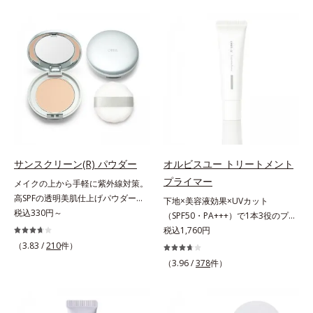
ファンデが毛穴に落ちる隙をつくら
をふわりとカバーします。さらに肌
ず、メイクのりがUPします。水分
との親和性が高いアミノ酸系パウダ
と皮脂のバランスを整え、乾燥＆ベ
ー(*)を配合。みずみずしく肌になじ
タつきレスに。さらに毛穴周りの肌
み、厚塗り感なくピタッと密着しま
にうるおいを与え、キュッと引き締
す。毛穴、シミ、くすみ、凹凸、色
め＆ハリ感をUPさせます。また皮
ムラなどの大人の肌悩みをポンポン
脂を感知するとギュッと固まる膜を
するだけで簡単にカバーし、まるで
採用。ファンデーションのくずれや
素肌そのものが美しくなったよう
毛穴落ちを防ぎ、キレイが長持ちし
な、うるツヤ美肌を演出します。*
ます。軽やかにのびるリキッドが肌
ラウロイルリシン配合＝肌なじみを
にほわっとべールをかけて、肌キメ
良くする仕上がり向上粉体
サンスクリーン(R) パウダー
オルビスユー トリートメント
がふっくら整うかのよう(*3)。つっ
プライマー
メイクの上から手軽に紫外線対策。
ぱらないここちよい密着感で、さま
高SPFの透明美肌仕上げパウダー。
下地×美容液効果×UVカット
ざまなタイプのファンデと併用でき
メイクの上から手を汚さずに紫外線
税込330円～
（SPF50・PA+++）で1本3役のプラ
ます。毛穴が気になる箇所への部分
対策ができるUVカットパウダーで
イマー。凹凸をつるんとなめらかに
税込1,760円
使いもOK。*1 ファンデーションが
す。“素肌のようななめらかな軽
(*1)整え、化粧ノリUPの高機能化粧
くずれて毛穴に落ちること*2 酸化
（3.83 /
210
件）
さ”と“高いUVカット効果”の両立を
下地。“塗るたび高まる、素肌の美
チタン配合＝カバー力向上成分*3
（3.96 /
378
件）
叶えました。持ち運びしやすいプレ
しさ” 肌本来の美しさを引き出す
メイク効果による
ストタイプ。外出先でも、メイクの
『オルビスユー』発想で、乾燥によ
上からササッとUVカットとお直し
る小ジワをカバーしてハリ肌に整え