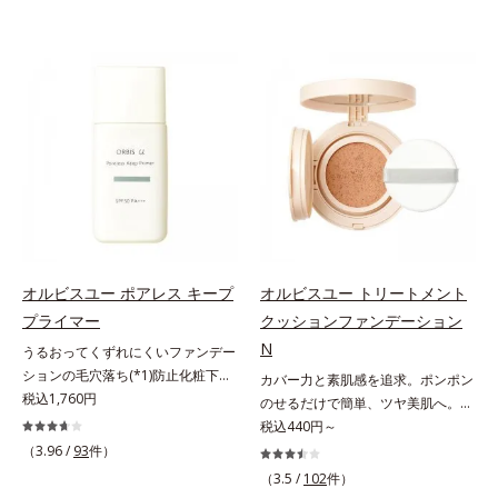
オルビスユー ポアレス キープ
オルビスユー トリートメント
プライマー
クッションファンデーション
N
うるおってくずれにくいファンデー
ションの毛穴落ち(*1)防止化粧下
カバー力と素肌感を追求。ポンポン
地。ファンデーションの毛穴落ち
税込1,760円
のせるだけで簡単、ツヤ美肌へ。カ
(*1)防止化粧下地です。毛穴
バー力と素肌感を両立する、簡単ツ
税込440円～
1/10000サイズのマイクロカバー成
ヤ美肌クッションファンデーション
（3.96 /
93
件）
分(*2)が毛穴をカバー。毛穴をフラ
です。多方向へ光を拡散し、高いソ
（3.5 /
102
件）
ットに整えてつるんとなめらかに。
フトフォーカス効果で毛穴や色ムラ