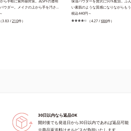
から手軽に紫外線対策。高SPFの透明
保湿パウダーを贅沢に50％配合。ふ
パウダー。メイクの上から手を汚さず
い素肌のような質感になりながらもう
策ができるUVカットパウダーで
～
ヤを叶えるフェイスパウダー。朝の仕
税込440円～
のようななめらかな軽さ”と“高いUVカ
オリティが全然違う！ まるで美しい
（3.83 /
210
件）
（4.27 /
686
件）
の両立を叶えました。持ち運びしやす
な質感を叶えるルースパウダー（お粉
タイプ。外出先でも、メイクの上から
キッドタイプのファンデーションを使
Vカットとお直しが同時にできるお役
上げがパサパサのお粉ではせっかくの
ムです。毛穴や色ムラをカバーしなが
しに…。オルビスのルースパウダーは
のような透明美肌を叶える秘密は「ス
光をまとったグロウニュアンスパウダ
ールパウダー(*1)」にあります。7種
合。リキッドのツヤ感を活かしながら
(*2)が凹凸を埋めて、肌に薄いヴェー
りと軽やかなサラツヤ肌へと、仕上が
ようにカバー。さらに板状粉体が光を
上げします。うるおいパウダーを50
すっぴん肌のようなナチュラルなツヤ
さらに浸透型ヒアルロン酸エキスも加
ます。また、皮脂を吸着する「あぶら
で、お粉ながら肌をしっとりと仕上げ
ー(*3)」を配合し、くずれ＆テカリを
サラ肌が長時間続きます。パウダータ
SPF50+・PA++++。パウダーならで
けごこちで、日焼け止めが苦手な方に
です。水や汗に強いスーパーウォータ
30日以内なら返品OK
(*4)だから、レジャーにも大活躍して
開封後でも発送日から30日以内であれば返品可能
*1 シリカ、セルロース、窒化ホウ素
※商品返送料はオルビスが負担いたします
マット肌を叶える球状と板状の粉体