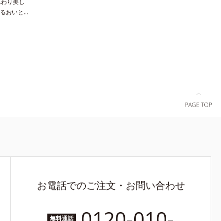
んわり美し
るおいとツ
上がりのク
素肌のよう
）です。リ
っても、仕
ツヤが台無
、ほんのり
ーを新配
も、ふんわ
り質感を格
％配合し、
えること
ます。
お電話でのご注文・お問い合わせ
0120-010-
無料通話