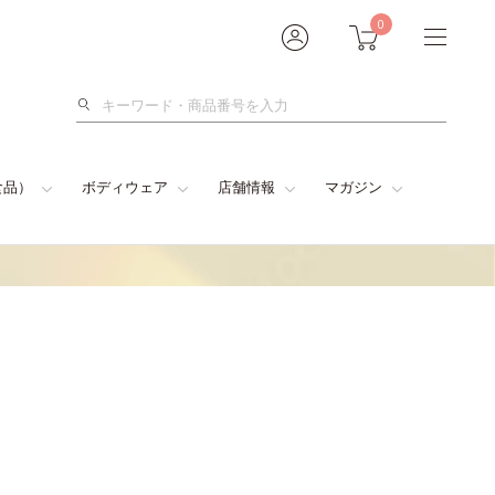
0
検
索
食品）
ボディウェア
店舗情報
マガジン