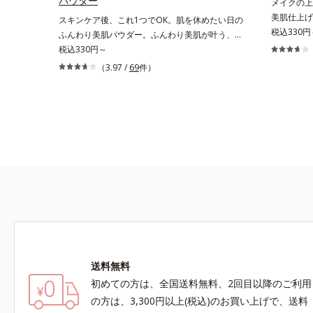
パウダー
メイクの上
美肌仕上げ
スキンケア後、これ1つでOK。肌を休めたい日の
に紫外線対
税込330円
ふんわり美肌パウダー。ふんわり美肌が叶う、う
す。“素肌
るおいパウダーです。3色の光を操るパウダーが
税込330円～
ット効果”
ツヤと透明感を演出。ソフトフォーカス効果で肌
（3.97 /
69
件）
いプレスト
のアラや影をぼかし、毛穴やくすみもサラッとカ
ササッとU
バー。ふんわり軽いつけごこちながら美肌質感を
立ちアイテ
叶えます。さらに花粉やちり・ホコリ、紫外線な
らも、素肌
どの外的刺激から肌をガードします。スキンケア
ムースヴェ
後にこれひとつでライトメイク効果。クレンジン
の球状粉体
グ不要で、紫外線吸収剤やグリセリン、パラベン
ルをかける
もフリー処方。肌を休ませたい日、リモートワー
反射して、
クの時、近所へちょこっとお出かけする時など、
感を演出し
しっかりメイクは負担に感じる日におすすめで
とりパウダ
す。
防いでサラ
イプながら、
はの軽いつ
送料無料
もおすすめ
ープルーフ
初めての方は、全国送料無料、2回目以降のご利用
くれます。
の方は、3,300円以上(税込)のお買い上げで、送料
配合＝セミ