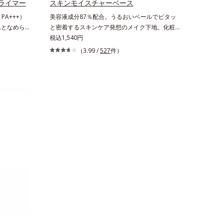
生み出すことで、“つるん”とした光のヴェールを
ライマー
スキンモイスチャーベース
まとったような仕上がりに。*1 スキンフィット
PA+++）
美容液成分87％配合。うるおいベールでピタッ
カラー成分（酸化チタン、酸化鉄、ステアロイル
んとなめら
と密着するスキンケア発想のメイク下地。化粧ノ
グルタミン酸2Na）配合＝自然な仕上がりで肌悩
化粧下
リ＆もちUP！ファンデーションの仕上がりを格
税込1,540円
みをカバーする粉体*2 角層まで*3 肌のキメを整
 肌本来の美
上げする、スキンケア発想の化粧下地です。うる
（3.99 /
527
件）
え、粉体を密着させる設計のこと
で、乾燥に
おいベールがファンデーションの粉体をぴたっ
る高機能化
と“均一に密着”させることで、仕上がりの美しさ
なめらかに
と化粧もちが格段にUP。さらにヒアルロン酸、
す。保湿成分
ローヤルゼリーエキスなどの保湿成分を含む美容
るおいをグン
液成分を87％配合。大気汚染物質バリア成分(*)
ぴたっと密
もプラスして、乾燥やダメージから肌を守りま
1)し、つる
す。くすみがちな大人の肌を、血色感のある肌に
に隠すので
補整する、ピンクベージュカラーです。※オルビ
×スキンケ
スのすべてのファンデーションの下地としてご使
ます。紫外
用いただけます。* ホウケイ酸(Ca、Na)、酸化銀
にスキンプ
イト、紫外
メージから
】保湿性凹
なる時でも、
うるおいを