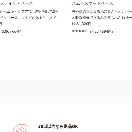
届けながら、光拡散効果で乾燥小ジワ
ル デイケアベース
スムースマットベース
バーします。【ラスティング効果】皮
らニキビケア(*1)。透明美肌(*2)を
鼻や頬の気になる毛穴をさっとカバー
リ防止成分(*5)テカリの主成分を選
イクベース。ニキビがあると、メイク
と吸湿成分でたるみ毛穴もふんわり一
し、うるおいはしっかり残すことでカ
良くないのではないかと心配になりが
円
じむクリーム状の部分用化粧下地。小
税込1,320円
ちます。*1 メイク効果による*2 角層の範囲内*3
何も塗らないと、刺激に弱いニキビ肌
になる毛穴にさっと塗るだけで、毛穴
（3.86 /
66
件）
（4.25 /
894
件）
スキンプロテクト※複合成分配合＝肌
さらしてしまうことに……。クリアフ
分用化粧下地。光を操るパウダーの働
乾燥を防ぐ複合成分 ※ ビルベリー
アベースは、ニキビケア(*1)できる新発
力に乱反射させ、毛穴をふんわりぼか
タベブイアインペチギノサ樹皮エキス*
下地。スキンケアシリーズと同様のニ
らに乾燥を感じたら水分を吸湿して補
リルグルコシド（保湿成分）、（ジメ
分を配合した肌にやさしい処方なの
り、乾燥によって目立ちやすい頬のた
ニルジメチコン）クロスポリマー、ジ
ビをケアしたい”と“肌をキレイに見せた
ふんわり一掃。するんとハリ感のある
（カバー成分）*5 アクリレーツコポ
に叶えられます。ピンク味のあるベー
す。絶妙ベージュ色で、黒ずみもカバ
塗るとくすみがさっと払われ、肌が自
ュッとひきしめる植物性ひきしめ成分
アップ。しっとりとした美しい仕上が
カリや化粧くずれも防ぎます。クリー
す。SPF28・PA+++で、ニキビ肌を紫
せると、さらさらの感触のパウダーに
ジからもしっかりガードします。※敏
でベルベットのようななめらか肌に整
ッチテスト済（すべての人に皮膚刺激
その後のファンデーションのノリが格
というわけではありません）*1 ニキ
します。
を防ぐ*2 うるおいによる透明感のあ
30日以内なら返品OK