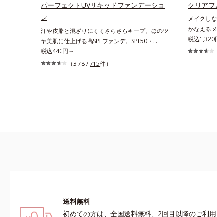
くれます。*1 シリカ、セルロース、窒化ホウ素
パーフェクトUVリキッドファンデーショ
クリアフ
配合＝セミマット肌を叶える球状と板状の粉体
ン
メイクしなが
*2 シリカ6種類、セルロース*3 シリカ配合＝皮
かなえるメ
汗や皮脂と混ざりにくくさらさらキープ。ほのツ
脂を吸着する粉体*4 化粧持ち性能
はニキビに
税込1,320
ヤ美肌に仕上げる高SPFファンデ。SPF50・
ち。しかし
PA++++で紫外線を強力カットしながら、さらさ
税込440円～
を紫外線に
ら美肌が10時間(*)続くリキッドファンデーショ
（3.78 /
715
件）
ル デイケ
ンです。汗・皮脂がファンデと混ざらず放出され
想のメイク
ることで、時間が経ってもくすみにくく、くずれ
キビケア成
にくく、軽やかにピタッとフィット。まるでつけ
で、“ニキ
たてのような美肌をキープします。またドーナツ
い”が同時
型の粉体を採用したことで、より多く均一に光を
ジュ色で、
拡散することを実現。毛穴やシミの目立ちにく
然とトーン
い“ほのツヤ美肌”に仕上げます。ウォータープル
りが続きま
ーフテスト済で、アウトドアにもおすすめです。
外線ダメー
* 10時間化粧持ちデータ取得済（当社調べ）効果
感肌対象パ
には個人差があります。
がおきない
ビ・肌荒れ
る肌
送料無料
初めての方は、全国送料無料、2回目以降のご利用