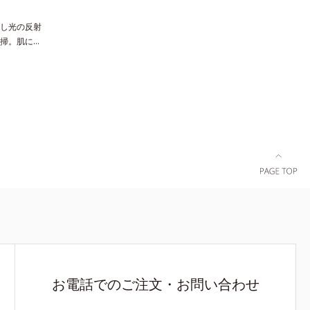
や毛穴もカ
脂選択テカ
し光の反射
択的に吸収
掃。肌にな
バー力を保
鼻や頬の気
が隠せる部
を保護し、
きで光を強
葉エキス、
します。さ
4 グリセ
う成分によ
チコン／ビ
るみ毛穴も
メチコン
肌に整えま
リマー
ー。肌をキ
配合で、テ
ムをなじま
変化。まる
えるので、
段にアップ
お電話でのご注文・お問い合わせ