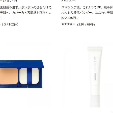
ーション N
パウダー
素肌感を追求。ポンポンのせるだけで
スキンケア後、これ1つでOK。肌を
美肌へ。カバー力と素肌感を両立す
ふんわり美肌パウダー。ふんわり美肌
ヤ美肌クッションファンデーションで
～
るおいパウダーです。3色の光を操る
税込330円～
へ光を拡散し、高いソフトフォーカス
ツヤと透明感を演出。ソフトフォーカ
（3.5 /
102
件）
（3.97 /
69
件）
や色ムラをふわりとカバーします。さ
のアラや影をぼかし、毛穴やくすみも
親和性が高いアミノ酸系パウダー(*)
バー。ふんわり軽いつけごこちながら
ずみずしく肌になじみ、厚塗り感なく
叶えます。さらに花粉やちり・ホコリ
着します。毛穴、シミ、くすみ、凹
どの外的刺激から肌をガードします。
などの大人の肌悩みをポンポンするだ
後にこれひとつでライトメイク効果。
カバーし、まるで素肌そのものが美し
グ不要で、紫外線吸収剤やグリセリン
うな、うるツヤ美肌を演出します。*
もフリー処方。肌を休ませたい日、リ
リシン配合＝肌なじみを良くする仕上
クの時、近所へちょこっとお出かけす
体
しっかりメイクは負担に感じる日にお
す。