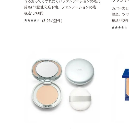
ファンデ
うるおってくずれにくいファンデーションの毛穴
落ち(*1)防止化粧下地。ファンデーションの毛穴
カバー力と
落ち(*1)防止化粧下地です。毛穴1/10000サイズ
税込1,760円
簡単、ツヤ
のマイクロカバー成分(*2)が毛穴をカバー。毛穴
る、簡単ツ
税込440円
（3.96 /
93
件）
をフラットに整えてつるんとなめらかに。ファン
す。多方向
デが毛穴に落ちる隙をつくらず、メイクのりが
効果で毛穴
UPします。水分と皮脂のバランスを整え、乾燥
らに肌との
＆ベタつきレスに。さらに毛穴周りの肌にうるお
を配合。み
いを与え、キュッと引き締め＆ハリ感をUPさせ
ピタッと密
ます。また皮脂を感知するとギュッと固まる膜を
凸、色ムラ
採用。ファンデーションのくずれや毛穴落ちを防
けで簡単に
ぎ、キレイが長持ちします。軽やかにのびるリキ
くなったよ
ッドが肌にほわっとべールをかけて、肌キメがふ
ラウロイル
っくら整うかのよう(*3)。つっぱらないここちよ
がり向上粉
い密着感で、さまざまなタイプのファンデと併用
できます。毛穴が気になる箇所への部分使いも
OK。*1 ファンデーションがくずれて毛穴に落ち
ること*2 酸化チタン配合＝カバー力向上成分*3
メイク効果による