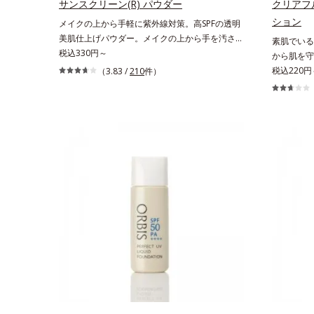
サンスクリーン(R) パウダー
クリアフ
ション
メイクの上から手軽に紫外線対策。高SPFの透明
美肌仕上げパウダー。メイクの上から手を汚さず
素肌でいる
に紫外線対策ができるUVカットパウダーで
税込330円～
から肌を守
す。“素肌のようななめらかな軽さ”と“高いUVカ
があると、
税込220円
（3.83 /
210
件）
ット効果”の両立を叶えました。持ち運びしやす
もの。とは
いプレストタイプ。外出先でも、メイクの上から
刺激(*1
ササッとUVカットとお直しが同時にできるお役
荒れしやす
立ちアイテムです。毛穴や色ムラをカバーしなが
担が少ない
らも、素肌のような透明美肌を叶える秘密は「ス
のがベスト
ムースヴェールパウダー(*1)」にあります。7種
ァンデーシ
の球状粉体(*2)が凹凸を埋めて、肌に薄いヴェー
敏感肌対象
ルをかけるようにカバー。さらに板状粉体が光を
ニックテス
反射して、すっぴん肌のようなナチュラルなツヤ
た設計。さ
感を演出します。また、皮脂を吸着する「あぶら
高い粉体や
とりパウダー(*3)」を配合し、くずれ＆テカリを
をいたわる
防いでサラサラ肌が長時間続きます。パウダータ
にやさしい
イプながら、SPF50+・PA++++。パウダーならで
ーして、自
はの軽いつけごこちで、日焼け止めが苦手な方に
*2 すべ
もおすすめです。水や汗に強いスーパーウォータ
ではありま
ープルーフ(*4)だから、レジャーにも大活躍して
のもと）が