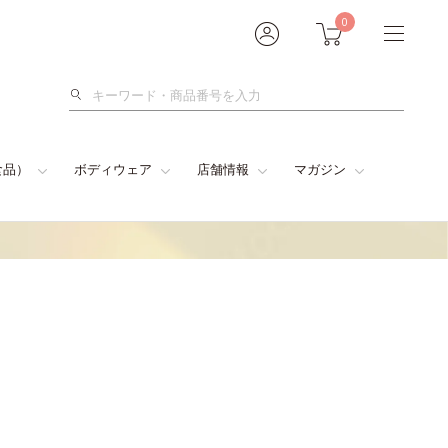
0
検
索
食品）
ボディウェア
店舗情報
マガジン