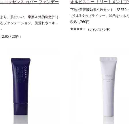
ル エッセンス カバー ファンデー
オルビスユー トリートメントプ
下地×美容液効果×UVカット（SPF50・
で1本3役のプライマー。凹凸をつる
より、肌にいい。摩擦＆外的刺激(*1)
かに(*1)整え、化粧ノリUPの高機能
税込1,760円
るファンデーション。肌荒れやニキビ
地。“塗るたび高まる、素肌の美しさ”
ファンデーションを塗っていいか悩む
～
（3.96 /
378
件）
しさを引き出す『オルビスユー』発想
いえ、素肌のままでは紫外線など外的
（2.95 /
20
件）
よる小ジワをカバーしてハリ肌に整え
)をダイレクトに受けやすい状態です。肌
粧下地毛穴や小ジワの凹凸をつるんと
い、ニキビができやすい人こそ、肌負
(*1)。スキンケア発想の化粧下地で
低刺激設計のファンデーションで守る
が肌全層(*2)に働きかけて、肌のう
。「クリアフル エッセンス カバー フ
とアップ＆リッチなクリームのように
ョン」は紫外線吸収剤不使用のうえ、
着。乾燥による小ジワを目立たなく(*
パッチテスト済(*2)、ノンコメドジェ
んとしたハリ肌に仕上げます。むやみ
ト済(*3)で、とことん肌のことを考え
はなくふわりと光を拡散させ、メイク
らに美容成分に包まれた水分保持力の
アのW効果で軽やかな美肌を印象づけ
和漢植物由来成分をはじめとした、肌
線吸収剤フリーなのに高SPF値、さら
保湿成分をたっぷり配合しました。肌
ロテクト複合成分(*3)が、ブルーラ
だけでなく、毛穴や凸凹、赤みをカバ
線、大気中の微粒子汚れなどの外的ダ
然な陶器肌を叶えます。*1 乾燥など
肌表面をガードします。【カバー効果
ての人に皮膚刺激がおきないというわけ
凸カバー複合成分(*4)肌悩みが気に
せん*3 すべての人にコメド（ニキビ
ただ隠すだけでなく、乾きやすい肌に
できないというわけではありません。