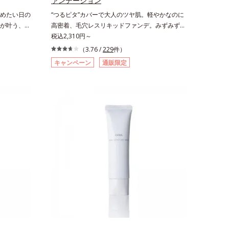
ァンデーション
休めたい日の
“つるピタ”カバーで大人のツヤ肌。軽やかなのに
が叶う、う
高密着、毛穴レスリキッドファンデ。みずみずし
パウダーが
く、とけ込むように密着カバー毛穴レスでなめら
税込2,310円～
ス効果で肌
かな質感美へ導く、リキッドファンデーション
（3.76 /
229
件）
サラッとカ
「カバーはしたいけど厚塗り感はイヤ」「素肌が
キャンペーン
通販限定
美肌質感を
もともとキレイな人だと思われたい」そんなお客
、紫外線な
様の声から誕生した、軽やかなのにピタッと密着
スキンケア
し、肌悩みを“つるん”と隠すリキッドファンデー
クレンジン
ションです。年齢とともに増えていくお悩みを自
、パラベン
然に隠しつつも、まるで“素肌美人”に見える仕上
モートワー
がりを叶えるのは、微細で均一なカバー粉体(*1)
る時など、
が大きさの異なる毛穴にも隙なくフィットするか
すすめで
ら。粉体の表面にダマ防止の特殊コーティングを
施すことで、カバー粉体は薄く・均一に凹凸へフ
ィット。毛穴や色ムラをカバーしながら自然な仕
上がりを叶えます。また、ファンデーションをつ
けている間に保湿成分が肌へ浸透(*2)するスキン
コンディショニングセラム設計(*3)を採用。肌に
触れた瞬間、保湿成分が浸透しうるおいを与えま
す。キメを整え、磨かれたような透明感とツヤを