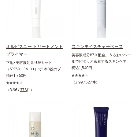
まとったような仕上がりに。*1 ス
も、素肌のような透明美肌を叶える
ト。「クリアフル エッセンス カバ
キンフィットカラー成分（酸化チタ
秘密は「スムースヴェールパウダー
ー ファンデーション」は紫外線吸
ン、酸化鉄、ステアロイルグルタミ
(*1)」にあります。7種の球状粉体
収剤不使用のうえ、敏感肌対象パッ
ン酸2Na）配合＝自然な仕上がりで
(*2)が凹凸を埋めて、肌に薄いヴェ
チテスト済(*2)、ノンコメドジェニ
肌悩みをカバーする粉体*2 角層ま
ールをかけるようにカバー。さらに
ックテスト済(*3)で、とことん肌の
で*3 肌のキメを整え、粉体を密着
板状粉体が光を反射して、すっぴん
ことを考えた設計。さらに美容成分
させる設計のこと
肌のようなナチュラルなツヤ感を演
に包まれた水分保持力の高い粉体や
オルビスユー トリートメント
スキンモイスチャーベース
出します。また、皮脂を吸着する
和漢植物由来成分をはじめとした、
プライマー
美容液成分87％配合。うるおいベー
「あぶらとりパウダー(*3)」を配合
肌をいたわる保湿成分をたっぷり配
ルでピタッと密着するスキンケア発
下地×美容液効果×UVカット
し、くずれ＆テカリを防いでサラサ
合しました。肌にやさしいだけでな
想のメイク下地。化粧ノリ＆もち
税込1,540円
（SPF50・PA+++）で1本3役のプラ
ラ肌が長時間続きます。パウダータ
く、毛穴や凸凹、赤みをカバーし
UP！ファンデーションの仕上がり
イマー。凹凸をつるんとなめらかに
税込1,760円
イプながら、SPF50+・PA++++。パ
て、自然な陶器肌を叶えます。*1
を格上げする、スキンケア発想の化
(*1)整え、化粧ノリUPの高機能化粧
ウダーならではの軽いつけごこち
（3.99 /
527
件）
乾燥など*2 すべての人に皮膚刺激
粧下地です。うるおいベールがファ
下地。“塗るたび高まる、素肌の美
で、日焼け止めが苦手な方にもおす
（3.96 /
378
件）
がおきないというわけではありませ
ンデーションの粉体をぴたっと“均
しさ” 肌本来の美しさを引き出す
すめです。水や汗に強いスーパーウ
ん*3 すべての人にコメド（ニキビ
一に密着”させることで、仕上がり
『オルビスユー』発想で、乾燥によ
ォータープルーフ(*4)だから、レジ
のもと）ができないというわけでは
の美しさと化粧もちが格段にUP。
る小ジワをカバーしてハリ肌に整え
ャーにも大活躍してくれます。*1
ありません。
さらにヒアルロン酸、ローヤルゼリ
る高機能化粧下地毛穴や小ジワの凹
シリカ、セルロース、窒化ホウ素配
ーエキスなどの保湿成分を含む美容
凸をつるんとなめらかに(*1)。スキ
合＝セミマット肌を叶える球状と板
液成分を87％配合。大気汚染物質バ
ンケア発想の化粧下地です。保湿成
状の粉体*2 シリカ6種類、セルロー
リア成分(*)もプラスして、乾燥やダ
分が肌全層(*2)に働きかけて、肌の
ス*3 シリカ配合＝皮脂を吸着する