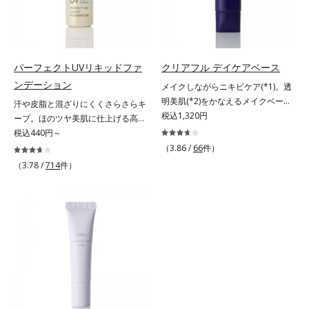
メージから肌を守ります。くすみが
うるおいをグンとアップ＆リッチな
粉体*4 化粧持ち性能
ちな大人の肌を、血色感のある肌に
クリームのようにぴたっと密着。乾
補整する、ピンクベージュカラーで
燥による小ジワを目立たなく(*1)
す。※オルビスのすべてのファンデ
し、つるんとしたハリ肌に仕上げま
ーションの下地としてご使用いただ
す。むやみに隠すのではなくふわり
パーフェクトUVリキッドファ
クリアフル デイケアベース
けます。* ホウケイ酸(Ca、Na)、酸
と光を拡散させ、メイク×スキンケ
ンデーション
メイクしながらニキビケア(*1)。透
化銀
アのW効果で軽やかな美肌を印象づ
明美肌(*2)をかなえるメイクベー
汗や皮脂と混ざりにくくさらさらキ
けます。紫外線吸収剤フリーなのに
ス。ニキビがあると、メイクはニキ
税込1,320円
ープ。ほのツヤ美肌に仕上げる高
高SPF値、さらにスキンプロテクト
ビに良くないのではないかと心配に
SPFファンデ。SPF50・PA++++で紫
税込440円～
複合成分(*3)が、ブルーライト、紫
なりがち。しかし何も塗らないと、
外線を強力カットしながら、さらさ
（3.86 /
66
件）
外線、大気中の微粒子汚れなどの外
刺激に弱いニキビ肌を紫外線にさら
ら美肌が10時間(*)続くリキッドフ
的ダメージから肌表面をガードしま
（3.78 /
714
件）
してしまうことに……。クリアフル
ァンデーションです。汗・皮脂がフ
す。【カバー効果】保湿性凹凸カバ
デイケアベースは、ニキビケア(*1)
ァンデと混ざらず放出されること
ー複合成分(*4)肌悩みが気になる時
できる新発想のメイク下地。スキン
で、時間が経ってもくすみにくく、
でも、ただ隠すだけでなく、乾きや
ケアシリーズと同様のニキビケア成
くずれにくく、軽やかにピタッとフ
すい肌にうるおいを届けながら、光
分を配合した肌にやさしい処方なの
ィット。まるでつけたてのような美
拡散効果で乾燥小ジワや毛穴もカバ
で、“ニキビをケアしたい”と“肌をキ
肌をキープします。またドーナツ型
ーします。【ラスティング効果】皮
レイに見せたい”が同時に叶えられ
の粉体を採用したことで、より多く
脂選択テカリ防止成分(*5)テカリの
ます。ピンク味のあるベージュ色
均一に光を拡散することを実現。毛
主成分を選択的に吸収し、うるおい
で、塗るとくすみがさっと払われ、
穴やシミの目立ちにくい“ほのツヤ
はしっかり残すことでカバー力を保
肌が自然とトーンアップ。しっとり
美肌”に仕上げます。ウォータープ