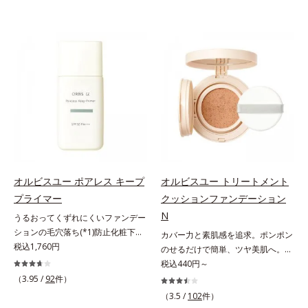
オルビスユー ポアレス キープ
オルビスユー トリートメント
プライマー
クッションファンデーション
N
うるおってくずれにくいファンデー
ションの毛穴落ち(*1)防止化粧下
カバー力と素肌感を追求。ポンポン
地。ファンデーションの毛穴落ち
税込1,760円
のせるだけで簡単、ツヤ美肌へ。カ
(*1)防止化粧下地です。毛穴
バー力と素肌感を両立する、簡単ツ
税込440円～
1/10000サイズのマイクロカバー成
ヤ美肌クッションファンデーション
（3.95 /
92
件）
分(*2)が毛穴をカバー。毛穴をフラ
です。多方向へ光を拡散し、高いソ
（3.5 /
102
件）
ットに整えてつるんとなめらかに。
フトフォーカス効果で毛穴や色ムラ