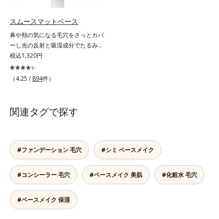
ちます。*1 メイク効果による*2 角
とした美しい仕上がりが続きます。
ルーフテスト済で、アウトドアにも
層の範囲内*3 スキンプロテクト※
SPF28・PA+++で、ニキビ肌を紫外
おすすめです。* 10時間化粧持ちデ
スムースマットベース
複合成分配合＝肌を保護し、乾燥を
線ダメージからもしっかりガードし
ータ取得済（当社調べ）効果には個
防ぐ複合成分 ※ ビルベリー葉エ
鼻や頬の気になる毛穴をさっとカバ
ます。※敏感肌対象パッチテスト済
人差があります。
キス、タベブイアインペチギノサ樹
ーし光の反射と吸湿成分でたるみ毛
（すべての人に皮膚刺激がおきない
皮エキス*4 グリセリルグルコシド
穴もふんわり一掃。肌になじむクリ
税込1,320円
というわけではありません）*1 ニ
（保湿成分）、（ジメチコン／ビニ
ーム状の部分用化粧下地。小鼻や頬
キビ・肌荒れを防ぐ*2 うるおいに
ルジメチコン）クロスポリマー、ジ
の気になる毛穴にさっと塗るだけ
（4.25 /
894
件）
よる透明感のある肌
メチコン（カバー成分）*5 アクリ
で、毛穴が隠せる部分用化粧下地。
レーツコポリマー
光を操るパウダーの働きで光を強力
に乱反射させ、毛穴をふんわりぼか
関連タグで探す
します。さらに乾燥を感じたら水分
を吸湿して補う成分により、乾燥に
よって目立ちやすい頬のたるみ毛穴
もふんわり一掃。するんとハリ感の
#ファンデーション 毛穴
#シミ ベースメイク
ある肌に整えます。絶妙ベージュ色
で、黒ずみもカバー。肌をキュッと
#コンシーラー 毛穴
#ベースメイク 美肌
#化粧水 毛穴
ひきしめる植物性ひきしめ成分配合
で、テカリや化粧くずれも防ぎま
す。クリームをなじませると、さら
#ベースメイク 保湿
さらの感触のパウダーに変化。まる