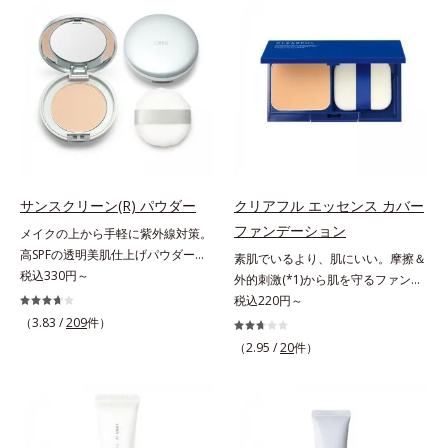
美肌質感を叶えます。さらに花粉や
なお客様の声から誕生した、軽やか
ちり・ホコリ、紫外線などの外的刺
なのにピタッと密着し、肌悩み
激から肌をガードします。スキンケ
を“つるん”と隠すリキッドファンデ
ア後にこれひとつでライトメイク効
ーションです。年齢とともに増えて
果。クレンジング不要で、紫外線吸
いくお悩みを自然に隠しつつも、ま
収剤やグリセリン、パラベンもフリ
るで“素肌美人”に見える仕上がりを
ー処方。肌を休ませたい日、リモー
叶えるのは、微細で均一なカバー粉
トワークの時、近所へちょこっとお
体(*1)が大きさの異なる毛穴にも隙
出かけする時など、しっかりメイク
なくフィットするから。粉体の表面
は負担に感じる日におすすめです。
にダマ防止の特殊コーティングを施
サンスクリーン(R) パウダー
クリアフル エッセンス カバー
すことで、カバー粉体は薄く・均一
ファンデーション
メイクの上から手軽に紫外線対策。
に凹凸へフィット。毛穴や色ムラを
高SPFの透明美肌仕上げパウダー。
素肌でいるより、肌にいい。摩擦＆
カバーしながら自然な仕上がりを叶
メイクの上から手を汚さずに紫外線
税込330円～
外的刺激(*1)から肌を守るファンデ
えます。また、ファンデーションを
対策ができるUVカットパウダーで
ーション。肌荒れやニキビがある
税込220円～
つけている間に保湿成分が肌へ浸透
す。“素肌のようななめらかな軽
と、ファンデーションを塗っていい
（3.83 /
209
件）
(*2)するスキンコンディショニング
さ”と“高いUVカット効果”の両立を
か悩むもの。とはいえ、素肌のまま
セラム設計(*3)を採用。肌に触れた
（2.95 /
20
件）
叶えました。持ち運びしやすいプレ
では紫外線など外的刺激(*1)をダイ
瞬間、保湿成分が浸透しうるおいを
ストタイプ。外出先でも、メイクの
レクトに受けやすい状態です。肌荒
与えます。キメを整え、磨かれたよ
上からササッとUVカットとお直し
れしやすい、ニキビができやすい人
うな透明感とツヤを生み出すこと
が同時にできるお役立ちアイテムで
こそ、肌負担が少ない低刺激設計の
で、“つるん”とした光のヴェールを
す。毛穴や色ムラをカバーしながら
ファンデーションで守るのがベス