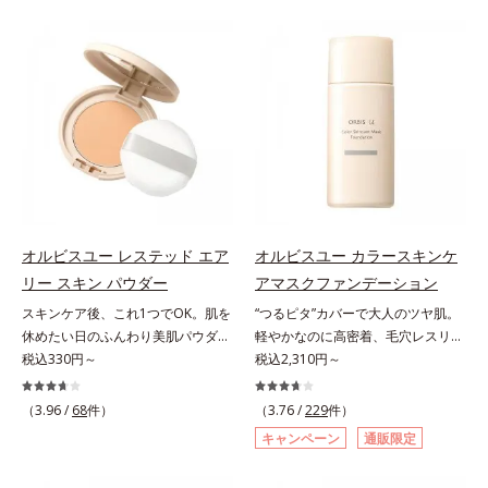
ファンデが毛穴に落ちる隙をつくら
をふわりとカバーします。さらに肌
ず、メイクのりがUPします。水分
との親和性が高いアミノ酸系パウダ
と皮脂のバランスを整え、乾燥＆ベ
ー(*)を配合。みずみずしく肌になじ
タつきレスに。さらに毛穴周りの肌
み、厚塗り感なくピタッと密着しま
にうるおいを与え、キュッと引き締
す。毛穴、シミ、くすみ、凹凸、色
め＆ハリ感をUPさせます。また皮
ムラなどの大人の肌悩みをポンポン
脂を感知するとギュッと固まる膜を
するだけで簡単にカバーし、まるで
採用。ファンデーションのくずれや
素肌そのものが美しくなったよう
毛穴落ちを防ぎ、キレイが長持ちし
な、うるツヤ美肌を演出します。*
ます。軽やかにのびるリキッドが肌
ラウロイルリシン配合＝肌なじみを
にほわっとべールをかけて、肌キメ
良くする仕上がり向上粉体
オルビスユー レステッド エア
オルビスユー カラースキンケ
がふっくら整うかのよう(*3)。つっ
リー スキン パウダー
アマスクファンデーション
ぱらないここちよい密着感で、さま
スキンケア後、これ1つでOK。肌を
“つるピタ”カバーで大人のツヤ肌。
ざまなタイプのファンデと併用でき
休めたい日のふんわり美肌パウダ
軽やかなのに高密着、毛穴レスリキ
ます。毛穴が気になる箇所への部分
ー。ふんわり美肌が叶う、うるおい
税込330円～
ッドファンデ。みずみずしく、とけ
税込2,310円～
使いもOK。*1 ファンデーションが
パウダーです。3色の光を操るパウ
込むように密着カバー毛穴レスでな
くずれて毛穴に落ちること*2 酸化
ダーがツヤと透明感を演出。ソフト
めらかな質感美へ導く、リキッドフ
チタン配合＝カバー力向上成分*3
（3.96 /
68
件）
（3.76 /
229
件）
フォーカス効果で肌のアラや影をぼ
ァンデーション「カバーはしたいけ
メイク効果による
キャンペーン
通販限定
かし、毛穴やくすみもサラッとカバ
ど厚塗り感はイヤ」「素肌がもとも
ー。ふんわり軽いつけごこちながら
とキレイな人だと思われたい」そん